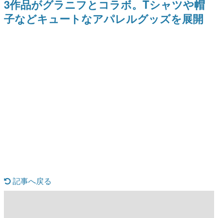
3作品がグラニフとコラボ。Tシャツや帽
どが全品受注生産で登場、過去
日本のコンテンツ産業やカルチャーに与えた影響を探る企
に発売したグッズの再販も
子などキュートなアパレルグッズを展開
画です。
日本モバイルゲーム産業史
日本のモバイルゲーム史における主要なトピック・タイト
ルを網羅するほか、開発者へのインタビューや識者による
解説を掲載。約20年の歴史が一望できる決定版！
若ゲのいたり〜ゲームクリエイターの青春〜
『うつヌケ』『ペンと箸』等で知られるマンガ家・田中圭
一先生によるゲーム業界レポートマンガです。
なんでゲームは面白い？
ゲーム開発者・hamatsu氏がゲームの魅力を画面や操作の
具体的な形から解き明かしていく、硬派で骨太な評論連載
です。
ゲームが変えた日本語
「経験値」「裏技」「ラスボス」… ゲームにまつわる言葉
の起源や用法の変遷を、コンピューター文化史研究家・タ
イニーP氏が徹底調査。
記事へ戻る
カテゴリ
特集記事