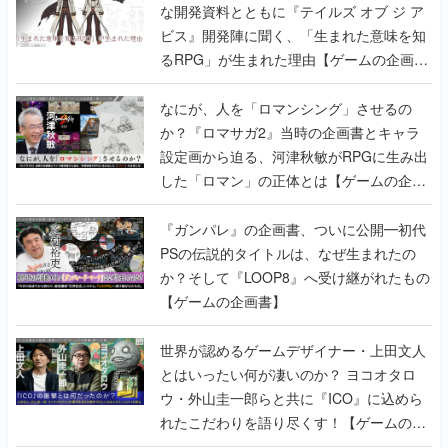
な開発資料とともに『テイルズ オブ ジ ア
ビス』開発陣に聞く、「生まれた意味を知
るRPG」が生まれた理由【ゲームの企画
書】
なにが、人を「ロマンシング」させるの
か？『ロマサガ2』当時の企画書とキャラ
設定画から迫る、河津秋敏がRPGに生み出
した「ロマン」の正体とは【ゲームの企画
書】
『ガンパレ』の企画書、ついに公開━初代
PSの伝説的タイトルは、なぜ生まれたの
か？そして『LOOP8』へ受け継がれたもの
【ゲームの企画書】
世界が認めるゲームデザイナー・上田文人
とはいったい何が凄いのか？ ヨコオタロ
ウ・外山圭一郎らと共に『ICO』に込めら
れたこだわりを語り尽くす！【ゲームの企
画書】