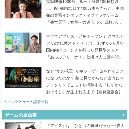
んだレジェンド2人に訊く開発秘話
実写映像1000分、ルート分岐100種類以
上。配信開始5日で100万本を売った、中国
発の実写インタラクティブドラマゲーム
『盛世天下：女帝への道II』の、規模が違
うこだわりをプロデューサーに聞いた
半年でアプリストアをオープン？ スマホア
プリの“代替ストア”として、わずか6ヵ月で
国内向けローンチを行った発見型ストア
『あっぷアリーナ！』仕掛け人に話を聞い
てみた
なぜ “あの花王” がホラーゲームを作ること
になったのか？ 敵に見つからないようにマ
ジックリンでこっそり掃除する『しずかな
おそうじ』が生まれるまで【開発座談会】
インタビュー
の記事一覧
ゲームの企画書
『アビス』は、ひとつの奇跡だった──膨大