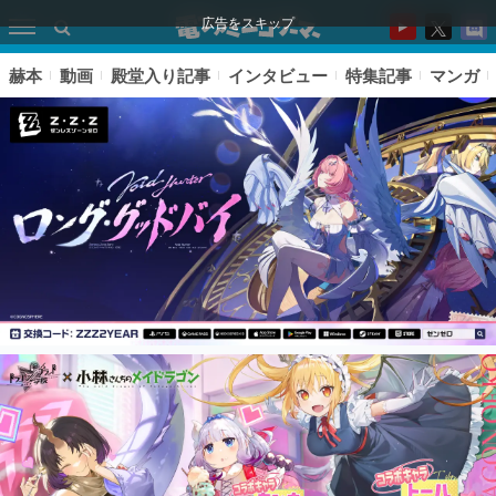
広告をスキップ
赫本
動画
殿堂入り記事
インタビュー
特集記事
マンガ
ピックアップ
電ファミのいま読まれている記事ランキング
アプリセール情報