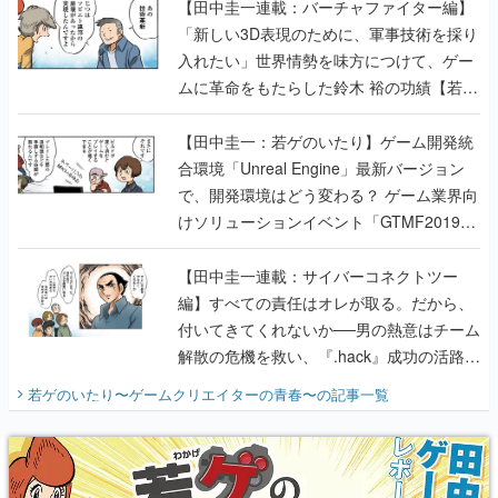
【田中圭一連載：バーチャファイター編】
「新しい3D表現のために、軍事技術を採り
入れたい」世界情勢を味方につけて、ゲー
ムに革命をもたらした鈴木 裕の功績【若ゲ
のいたり】
【田中圭一：若ゲのいたり】ゲーム開発統
合環境「Unreal Engine」最新バージョン
で、開発環境はどう変わる？ ゲーム業界向
けソリューションイベント「GTMF2019」
に行って、より理解を深めよう【PR】
【田中圭一連載：サイバーコネクトツー
編】すべての責任はオレが取る。だから、
付いてきてくれないか──男の熱意はチーム
解散の危機を救い、『.hack』成功の活路を
開く。業界の快男児・松山 洋に流れる血は
若ゲのいたり〜ゲームクリエイターの青春〜
の記事一覧
『少年ジャンプ』色だった【若ゲのいた
り】