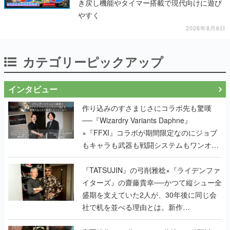
き戻し機能やタイマー搭載で現代向けに遊び
やすく
2026年8月6日
カテゴリーピックアップ
インタビュー
作り込みのすさまじさにコラボ先も驚嘆
──『Wizardry Variants Daphne』
×『FFXI』コラボが期間限定なのにジョブ
もキャラも武器も戦闘システムもワンオフ
で作り込まれた理由を両ディレクターに聞
く
『TATSUJIN』の弓削雅稔×『ライデンファ
イターズ』の齋藤貴幸──かつて縦シュー全
盛期を支えていた2人が、30年後に同じ会
社で机を並べる理由とは。新作
『TATSUJIN EXTREME』で初タッグを組