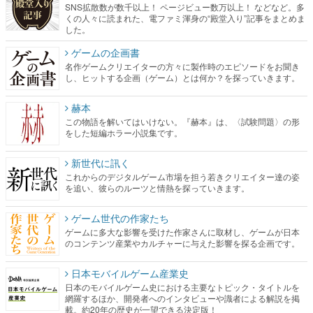
SNS拡散数が数千以上！ ページビュー数万以上！ などなど。多
くの人々に読まれた、電ファミ渾身の“殿堂入り”記事をまとめま
した。
ゲームの企画書
名作ゲームクリエイターの方々に製作時のエピソードをお聞き
し、ヒットする企画（ゲーム）とは何か？を探っていきます。
赫本
この物語を解いてはいけない。『赫本』は、〈試験問題〉の形
をした短編ホラー小説集です。
新世代に訊く
これからのデジタルゲーム市場を担う若きクリエイター達の姿
を追い、彼らのルーツと情熱を探っていきます。
ゲーム世代の作家たち
ゲームに多大な影響を受けた作家さんに取材し、ゲームが日本
のコンテンツ産業やカルチャーに与えた影響を探る企画です。
日本モバイルゲーム産業史
日本のモバイルゲーム史における主要なトピック・タイトルを
網羅するほか、開発者へのインタビューや識者による解説を掲
載。約20年の歴史が一望できる決定版！