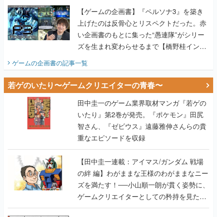
【ゲームの企画書】『ペルソナ3』を築き
上げたのは反骨心とリスペクトだった。赤
い企画書のもとに集った“愚連隊”がシリー
ズを生まれ変わらせるまで【橋野桂インタ
ビュー】
ゲームの企画書
の記事一覧
若ゲのいたり〜ゲームクリエイターの青春〜
田中圭一のゲーム業界取材マンガ『若ゲの
いたり』第2巻が発売。『ポケモン』田尻
智さん、『ゼビウス』遠藤雅伸さんらの貴
重なエピソードを収録
【田中圭一連載：アイマス/ガンダム 戦場
の絆 編】わがままな王様のわがままなニー
ズを満たす！──小山順一朗が貫く姿勢に、
ゲームクリエイターとしての矜持を見た
【若ゲのいたり最終回】