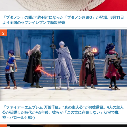
「ブタメン」の麺が“約4倍”になった「ブタメン超BIG」が登場。8月11日
より全国のセブンイレブンで順次発売
2
『ファイアーエムブレム 万紫千紅』“真の主人公”がお披露目。4人の主人
公が活躍した時代から5年後、彼らが「この世に存在しない」状況で魔
神・バロールと戦う