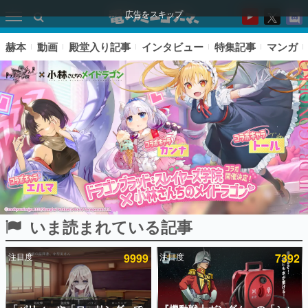
広告をスキップ
赫本
動画
殿堂入り記事
インタビュー
特集記事
マンガ
いま読まれている記事
ピックアップ
注目度
9999
注目度
7392
電ファミのいま読まれている記事ランキング
アプリセール情報