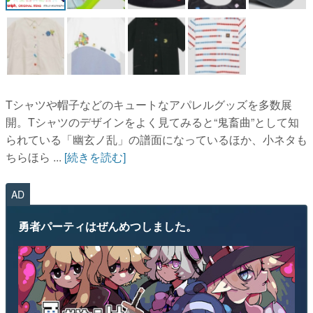
マンガ
女性向け
アプリレビュー
Tシャツや帽子などのキュートなアパレルグッズを多数展
その他
開。Tシャツのデザインをよく見てみると“鬼畜曲”として知
られている「幽玄ノ乱」の譜面になっているほか、小ネタも
電ファミニコゲーマーとは？
ちらほら ...
[続きを読む]
運営：株式会社マレ
AD
勇者パーティはぜんめつしました。