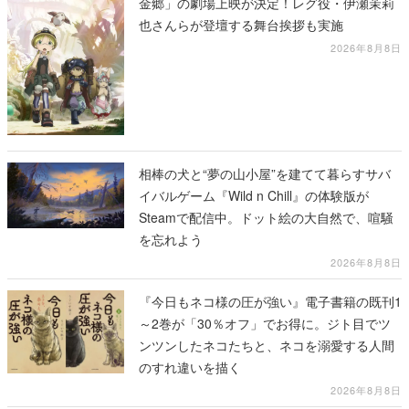
金郷」の劇場上映が決定！レグ役・伊瀬茉莉
也さんらが登壇する舞台挨拶も実施
2026年8月8日
相棒の犬と“夢の山小屋”を建てて暮らすサバ
イバルゲーム『Wild n Chill』の体験版が
Steamで配信中。ドット絵の大自然で、喧騒
を忘れよう
2026年8月8日
『今日もネコ様の圧が強い』電子書籍の既刊1
～2巻が「30％オフ」でお得に。ジト目でツ
ンツンしたネコたちと、ネコを溺愛する人間
のすれ違いを描く
2026年8月8日