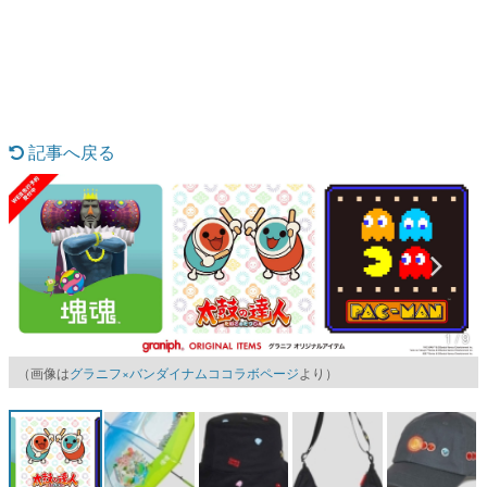
日本のコンテンツ産業やカルチャーに与えた影響を探る企
画です。
日本モバイルゲーム産業史
日本のモバイルゲーム史における主要なトピック・タイト
ルを網羅するほか、開発者へのインタビューや識者による
解説を掲載。約20年の歴史が一望できる決定版！
記事へ戻る
若ゲのいたり〜ゲームクリエイターの青春〜
『うつヌケ』『ペンと箸』等で知られるマンガ家・田中圭
一先生によるゲーム業界レポートマンガです。
なんでゲームは面白い？
ゲーム開発者・hamatsu氏がゲームの魅力を画面や操作の
具体的な形から解き明かしていく、硬派で骨太な評論連載
です。
ゲームが変えた日本語
1 / 9
「経験値」「裏技」「ラスボス」… ゲームにまつわる言葉
の起源や用法の変遷を、コンピューター文化史研究家・タ
（画像は
グラニフ×バンダイナムココラボページ
より）
イニーP氏が徹底調査。
カテゴリ
特集記事