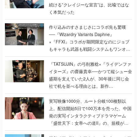
続ける”クレイジーな宣言”は、比喩ではな
く本気だった
作り込みのすさまじさにコラボ先も驚嘆
──『Wizardry Variants Daphne』
×『FFXI』コラボが期間限定なのにジョブ
もキャラも武器も戦闘システムもワンオフ
で作り込まれた理由を両ディレクターに聞
く
『TATSUJIN』の弓削雅稔×『ライデンファ
イターズ』の齋藤貴幸──かつて縦シュー全
盛期を支えていた2人が、30年後に同じ会
社で机を並べる理由とは。新作
『TATSUJIN EXTREME』で初タッグを組
んだレジェンド2人に訊く開発秘話
実写映像1000分、ルート分岐100種類以
上。配信開始5日で100万本を売った、中国
発の実写インタラクティブドラマゲーム
『盛世天下：女帝への道II』の、規模が違
うこだわりをプロデューサーに聞いた