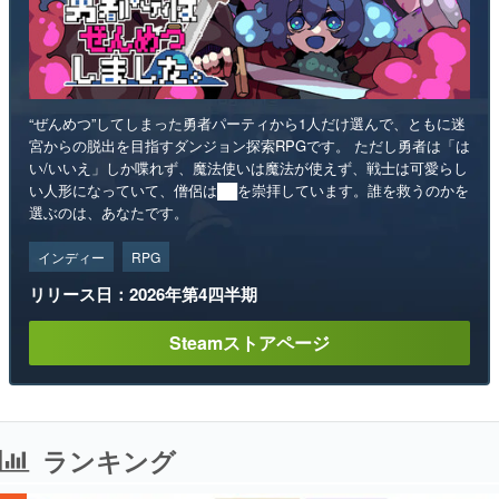
“ぜんめつ”してしまった勇者パーティから1人だけ選んで、ともに迷
宮からの脱出を目指すダンジョン探索RPGです。 ただし勇者は「は
い/いいえ」しか喋れず、魔法使いは魔法が使えず、戦士は可愛らし
い人形になっていて、僧侶は██を崇拝しています。誰を救うのかを
選ぶのは、あなたです。
インディー
RPG
リリース日：2026年第4四半期
Steamストアページ
ランキング