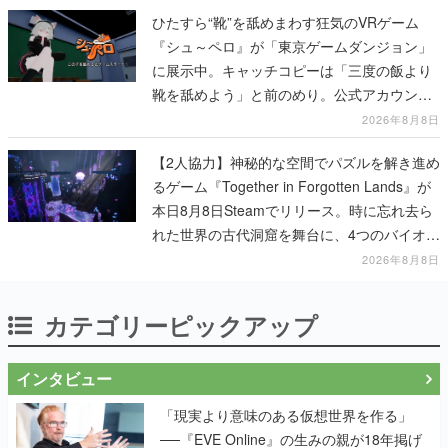
ひたすら“靴”を舐めまわす狂気のVRゲーム
『シュ～ペロ』が「東京ゲームダンジョン」
に展示中。キャッチコピーは「三度の飯より
靴を舐めよう」と前のめり。公式アカウント
も開設され、2026年リリースに向けて開発中
2026年8月8日
【2人協力】神秘的な空間でパズルを解き進め
るゲーム『Together in Forgotten Lands』が
本日8月8日Steamでリリース。時に忘れ去ら
れた世界の古代洞窟を舞台に、4つのバイオー
ムを探索しながら脱出を目指す
2026年8月8日
カテゴリーピックアップ
インタビュー
「現実より意味のある仮想世界を作る」
──『EVE Online』の生みの親が18年掲げ