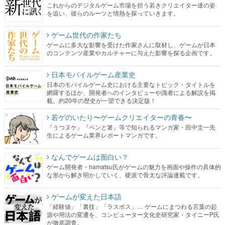
これからのデジタルゲーム市場を担う若きクリエイター達の姿
を追い、彼らのルーツと情熱を探っていきます。
ゲーム世代の作家たち
ゲームに多大な影響を受けた作家さんに取材し、ゲームが日本
のコンテンツ産業やカルチャーに与えた影響を探る企画です。
日本モバイルゲーム産業史
日本のモバイルゲーム史における主要なトピック・タイトルを
網羅するほか、開発者へのインタビューや識者による解説を掲
載。約20年の歴史が一望できる決定版！
若ゲのいたり〜ゲームクリエイターの青春〜
『うつヌケ』『ペンと箸』等で知られるマンガ家・田中圭一先
生によるゲーム業界レポートマンガです。
なんでゲームは面白い？
ゲーム開発者・hamatsu氏がゲームの魅力を画面や操作の具体的
な形から解き明かしていく、硬派で骨太な評論連載です。
ゲームが変えた日本語
「経験値」「裏技」「ラスボス」… ゲームにまつわる言葉の起
源や用法の変遷を、コンピューター文化史研究家・タイニーP氏
が徹底調査。