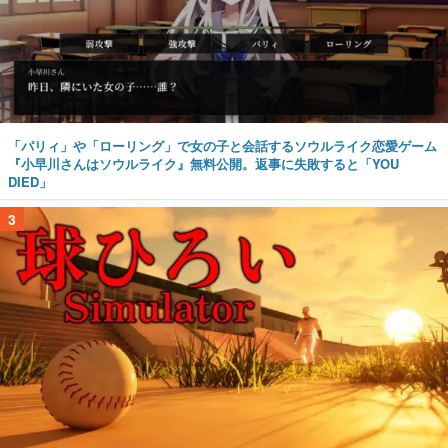
「パリィ」や「ローリング」で女の子と会話するソウルライク恋愛ゲーム
『小早川さんはソウルライク』無料公開。返事に失敗すると「YOU
DIED」
3