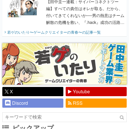
【田中圭一連載：サイバーコネクトツー
編】すべての責任はオレが取る。だから、
付いてきてくれないか──男の熱意はチーム
解散の危機を救い、『.hack』成功の活路を
開く。業界の快男児・松山 洋に流れる血は
若ゲのいたり〜ゲームクリエイターの青春〜
の記事一覧
『少年ジャンプ』色だった【若ゲのいた
り】
X
Youtube
Discord
RSS
ピックアップ