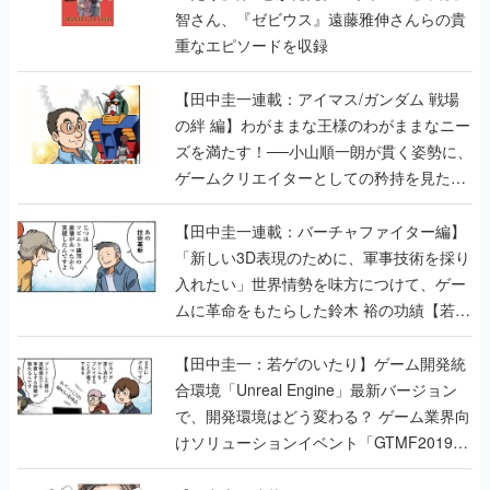
智さん、『ゼビウス』遠藤雅伸さんらの貴
重なエピソードを収録
【田中圭一連載：アイマス/ガンダム 戦場
の絆 編】わがままな王様のわがままなニー
ズを満たす！──小山順一朗が貫く姿勢に、
ゲームクリエイターとしての矜持を見た
【若ゲのいたり最終回】
【田中圭一連載：バーチャファイター編】
「新しい3D表現のために、軍事技術を採り
入れたい」世界情勢を味方につけて、ゲー
ムに革命をもたらした鈴木 裕の功績【若ゲ
のいたり】
【田中圭一：若ゲのいたり】ゲーム開発統
合環境「Unreal Engine」最新バージョン
で、開発環境はどう変わる？ ゲーム業界向
けソリューションイベント「GTMF2019」
に行って、より理解を深めよう【PR】