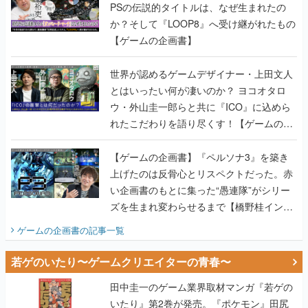
PSの伝説的タイトルは、なぜ生まれたの
か？そして『LOOP8』へ受け継がれたもの
【ゲームの企画書】
世界が認めるゲームデザイナー・上田文人
とはいったい何が凄いのか？ ヨコオタロ
ウ・外山圭一郎らと共に『ICO』に込めら
れたこだわりを語り尽くす！【ゲームの企
画書】
【ゲームの企画書】『ペルソナ3』を築き
上げたのは反骨心とリスペクトだった。赤
い企画書のもとに集った“愚連隊”がシリー
ズを生まれ変わらせるまで【橋野桂インタ
ビュー】
ゲームの企画書
の記事一覧
若ゲのいたり〜ゲームクリエイターの青春〜
田中圭一のゲーム業界取材マンガ『若ゲの
いたり』第2巻が発売。『ポケモン』田尻