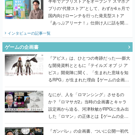
半年でアプリストアをオープン？ スマホア
プリの“代替ストア”として、わずか6ヵ月で
国内向けローンチを行った発見型ストア
『あっぷアリーナ！』仕掛け人に話を聞い
てみた
インタビュー
の記事一覧
ゲームの企画書
『アビス』は、ひとつの奇跡だった──膨大
な開発資料とともに『テイルズ オブ ジ ア
ビス』開発陣に聞く、「生まれた意味を知
るRPG」が生まれた理由【ゲームの企画
書】
なにが、人を「ロマンシング」させるの
か？『ロマサガ2』当時の企画書とキャラ
設定画から迫る、河津秋敏がRPGに生み出
した「ロマン」の正体とは【ゲームの企画
書】
『ガンパレ』の企画書、ついに公開━初代