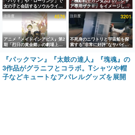
「パリィ」や「ローリング」で
『機動戦士ガンダム』の「シャ
女の子と会話するソウルライク
ア専用ザクⅡ」をイメージした
インタビュー
恋愛ゲーム『小早川さんはソウ
散水ホースリールが予約開始。
注目度
4576
注目度
3201
ルライク』無料公開。返事に失
本体にはシャアのパーソナルマ
連載・特集一覧
敗すると「YOU DIED」
ークやジオン公国軍のエンブレ
ム、型式番号などを配置
殿堂入り記事
アニメ『メイドインアビス』第2
不死身のニワトリと宇宙船を探
SNS拡散数が数千以上！ ページビュー数万以上！ などな
ど。多くの人々に読まれた、電ファミ渾身の“殿堂入り”記
期「烈日の黄金郷」の劇場上映
索する“非常に好評”なサバイバ
事をまとめました。
が決定！レグ役・伊瀬茉莉也さ
ルゲーム『Breathedge』が無
んらが登壇する舞台挨拶も実施
料で配布中。入手できる期間は8
『パックマン』『太鼓の達人』『塊魂』の
ゲームの企画書
月10日まで
名作ゲームクリエイターの方々に製作時のエピソードをお
3作品がグラニフとコラボ。Tシャツや帽
聞きし、ヒットする企画（ゲーム）とは何か？を探ってい
きます。
子などキュートなアパレルグッズを展開
赫本
この物語を解いてはいけない。『赫本』は、〈試験問題〉
の形をした短編ホラー小説集です。
新世代に訊く
これからのデジタルゲーム市場を担う若きクリエイター達
の姿を追い、彼らのルーツと情熱を探っていきます。
ゲーム世代の作家たち
ゲームに多大な影響を受けた作家さんに取材し、ゲームが