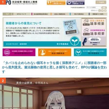
1
「タバコを止められない猫耳キャラを描く深夜枠アニメ」に視聴者の一部
から批判意見。違法薬物の使用と思しき描写も含めて、BPOが議論を交わ
す
2