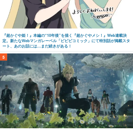
『超かぐや姫！』本編の“10年後”を描く『超かぐやメシ！』Web連載決
定。新たなWebマンガレーベル「ビビビコミック」にて特別話が掲載スタ
ート、あのお話には…まだ続きがある！
5