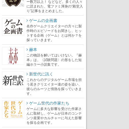
ー数万以上！ などなど。多くの人々
に読まれた、電ファミ渾身の“殿堂入
り”記事をまとめました。
ゲームの企画書
名作ゲームクリエイターの方々に製
作時のエピソードをお聞きし、ヒッ
トする企画（ゲーム）とは何か？を
探っていきます。
赫本
この物語を解いてはいけない。『赫
本』は、〈試験問題〉の形をした短
編ホラー小説集です。
新世代に訊く
これからのデジタルゲーム市場を担
う若きクリエイター達の姿を追い、
彼らのルーツと情熱を探っていきま
す。
ゲーム世代の作家たち
ゲームに多大な影響を受けた作家さ
んに取材し、ゲームが日本のコンテ
ンツ産業やカルチャーに与えた影響
を探る企画です。