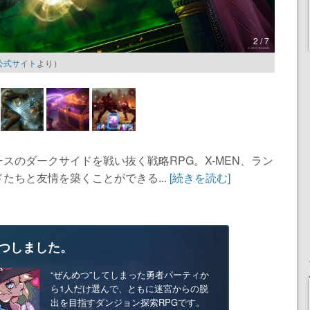
2 / 7
公式サイト
より）
スのダークサイドを戦い抜く戦略RPG。X-MEN、ラン
たちと友情を築くことができる...
[続きを読む]
つしました。
“ぜんめつ”してしまった勇者パーティか
ら1人だけ選んで、ともに迷宮からの脱
出を目指すダンジョン探索RPGです。