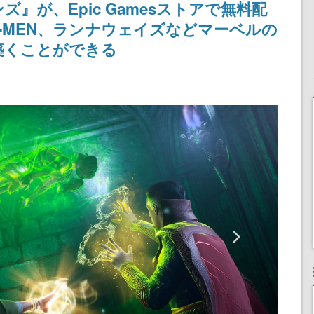
』が、Epic Gamesストアで無料配
記念したキャンペーン
-MEN、ランナウェイズなどマーベルの
築くことができる