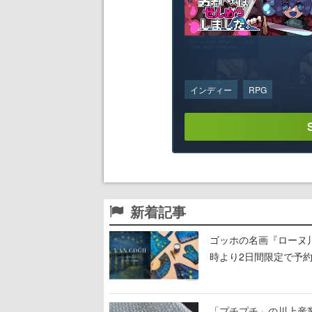
インディー
RPG
新着記事
ゴッホの名画『ローヌ
時より2日間限定で予
「プチプチ」の川上産業