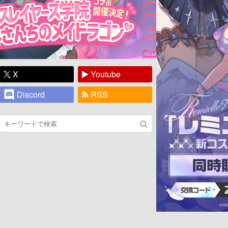
X
Youtube
Discord
RSS