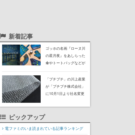
新着記事
ゴッホの名画『ローヌ川
の星月夜』をあしらった
傘やトートバッグなどが
登場。8月7日21時より2
日間限定で予約販売
「プチプチ」の川上産業
が「プチプチ株式会社」
に10月1日より社名変更
へ。創業58年で初めての
変更で、“プチッ”と鳴るお
ピックアップ
なじみの緩衝材が会社の
名前に
電ファミのいま読まれている記事ランキング