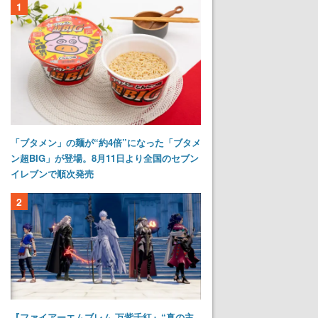
1
「ブタメン」の麺が“約4倍”になった「ブタメ
ン超BIG」が登場。8月11日より全国のセブン
イレブンで順次発売
2
『ファイアーエムブレム 万紫千紅』“真の主