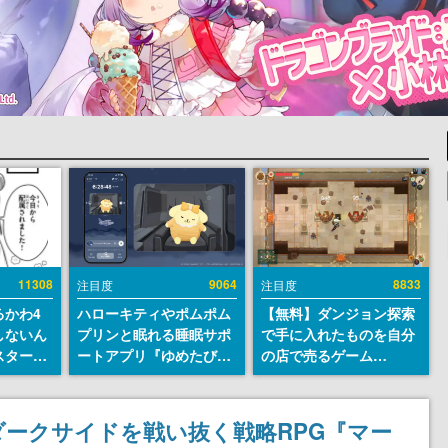
11308
9064
8833
注目度
注目度
るかわ4
ハローキティやポムポム
【無料】ダンジョン探索
しないん
プリンと眠れる睡眠サポ
で手に入れたものを自分
スター
ートアプリ『ゆめたび』
の店で売るゲーム
入社員の
が配信中。キャラごとの
『Moonlighter』が
ーム会社
ASMRや目覚ましアラー
Steamにて無料配布中！
ルへ対応
ムも搭載
続編『Moonlighter 2』
ークサイドを戦い抜く戦略RPG『マー
描く
の9月2日正式リリースを