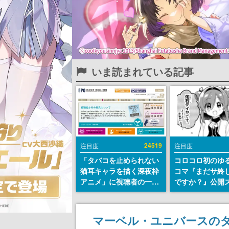
いま読まれている記事
24519
注目度
注目度
「タバコを止められない
コロコロ初のゆ
猫耳キャラを描く深夜枠
コマ『まだサ終
アニメ」に視聴者の一部
ですか？』公開
から批判意見。違法薬物
ト。主人公は新
の使用と思わしき描写も
侘石ダイヤ、ゲ
含めて、BPOが議論を交
を舞台にトラブ
マーベル・ユニバースのダ
わす
する社員たちを