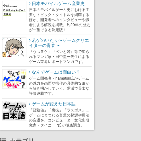
日本モバイルゲーム産業史
日本のモバイルゲーム史における主
要なトピック・タイトルを網羅する
ほか、開発者へのインタビューや識
者による解説を掲載。約20年の歴史
が一望できる決定版！
若ゲのいたり〜ゲームクリエ
イターの青春〜
『うつヌケ』『ペンと箸』等で知ら
れるマンガ家・田中圭一先生による
ゲーム業界レポートマンガです。
なんでゲームは面白い？
ゲーム開発者・hamatsu氏がゲーム
の魅力を画面や操作の具体的な形か
ら解き明かしていく、硬派で骨太な
評論連載です。
ゲームが変えた日本語
「経験値」「裏技」「ラスボス」…
ゲームにまつわる言葉の起源や用法
の変遷を、コンピューター文化史研
究家・タイニーP氏が徹底調査。
カテゴリ