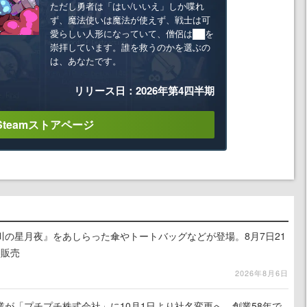
ただし勇者は「はい/いいえ」しか喋れ
ず、魔法使いは魔法が使えず、戦士は可
愛らしい人形になっていて、僧侶は██を
崇拝しています。誰を救うのかを選ぶの
は、あなたです。
リリース日：2026年第4四半期
Steamストアページ
川の星月夜』をあしらった傘やトートバッグなどが登場。8月7日21
約販売
2026年8月6日
が「プチプチ株式会社」に10月1日より社名変更へ。創業58年で