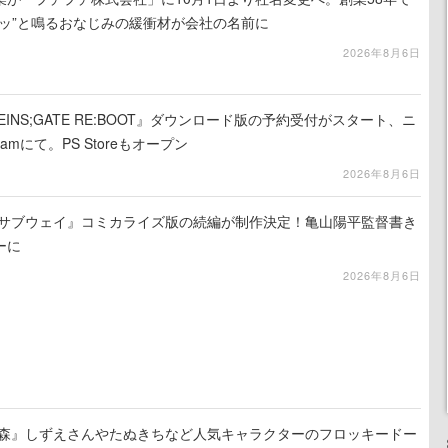
チッ”と鳴るおなじみの緩衝材が会社の名前に
2026年8月6日
INS;GATE RE:BOOT』ダウンロード版の予約受付がスタート、ニ
mにて。PS Storeもオープン
2026年8月6日
☆サブウェイ』コミカライズ版の続編が制作決定！亀山陽平監督書き
ーに
2026年8月6日
の森』しずえさんやたぬきちなど人気キャラクターのフロッキードー