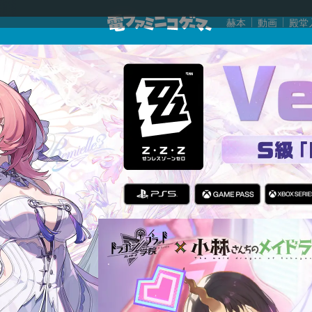
赫本
動画
殿堂