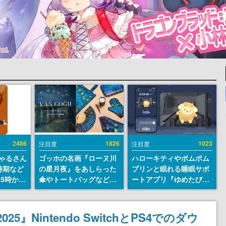
2486
1826
1023
注目度
注目度
ちゃるさん
ゴッホの名画『ローヌ川
ハローキティやポムポム
時期など
の星月夜』をあしらった
プリンと眠れる睡眠サポ
15時から
傘やトートバッグなどが
ートアプリ『ゆめたび』
登場。8月7日21時より2
が配信中。キャラごとの
日間限定で予約販売
ASMRや目覚ましアラー
ムも搭載
25』Nintendo SwitchとPS4でのダウ