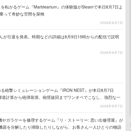
を転がるゲーム『Marblearium』の体験版がSteamで本日8月7日よ
トに乗って奇妙な空間を探検
2026年8月7日
るさんが引退を発表。時期などの詳細は8月9日15時からの配信で説明
2026年8月7日
る砲撃シミュレーションゲーム『IRON NEST』が本日8月7日
。弾道計算から砲弾装填、砲塔旋回までワンオペでこなし、強烈な一
ンある作品
2026年8月7日
機やガラケーを修理するゲーム『リ・ストーリー: 思い出修理屋』が
子機器を分解したり掃除したりしながら、お客さん一人ひとりの物語