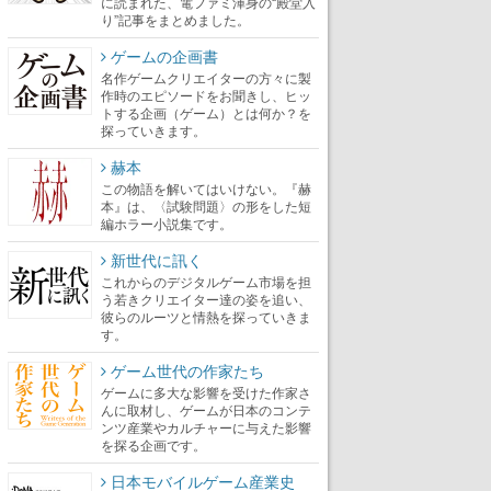
に読まれた、電ファミ渾身の“殿堂入
り”記事をまとめました。
ゲームの企画書
名作ゲームクリエイターの方々に製
作時のエピソードをお聞きし、ヒッ
トする企画（ゲーム）とは何か？を
探っていきます。
赫本
この物語を解いてはいけない。『赫
本』は、〈試験問題〉の形をした短
編ホラー小説集です。
新世代に訊く
これからのデジタルゲーム市場を担
う若きクリエイター達の姿を追い、
彼らのルーツと情熱を探っていきま
す。
ゲーム世代の作家たち
ゲームに多大な影響を受けた作家さ
んに取材し、ゲームが日本のコンテ
ンツ産業やカルチャーに与えた影響
を探る企画です。
日本モバイルゲーム産業史