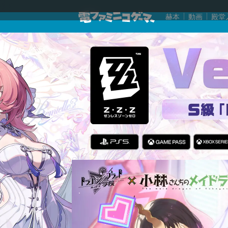
赫本
動画
殿堂