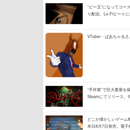
“ビー玉”になってコース
り配信。Lo-Fiビー
VTuber・ばあちゃ
“手作業”で巨大要塞を操
Steamにてリリース
撃をブチかませるロマ
どこか懐かしいゲーム
本日8月7日発売。電