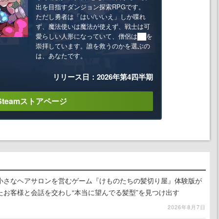
出を目指すダンジョン探索RPGです。
ただし勇者は「はい/いいえ」しか喋れ
ず、魔法使いは魔法が使えず、戦士は可
愛らしい人形になっていて、僧侶は██を
崇拝しています。誰を救うのかを選ぶの
は、あなたです。
リリース日：2026年第4四半期
Steamストアページ
小さなヘアサロンを営むゲーム『けものたちの髪切り屋』体験版が
たお客様と会話を交わし“本当に望んでる髪型”を見つけ出す
2026年8月7日