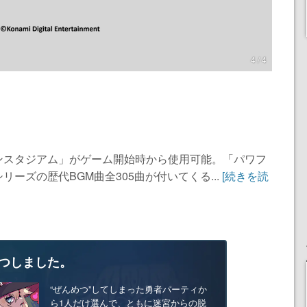
4 / 4
ンスタジアム」がゲーム開始時から使用可能。「パワフ
ーズの歴代BGM曲全305曲が付いてくる...
[続きを読
つしました。
“ぜんめつ”してしまった勇者パーティか
ら1人だけ選んで、ともに迷宮からの脱