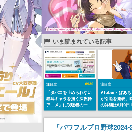
いま読まれている記事
6930
注目度
注目度
「タバコを止められない
VTuber・ばあ
猫耳キャラを描く深夜枠
が引退を発表。
アニメ」に視聴者の一部
の詳細は8月9日
から批判意見。違法薬物
の配信で説明
の使用と思しき描写も含
めて、BPOが議論を交わ
『パワフルプロ野球2024‐20
す