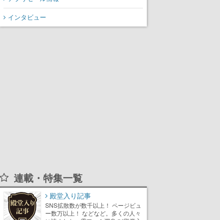
インタビュー
連載・特集一覧
殿堂入り記事
SNS拡散数が数千以上！ ページビュ
ー数万以上！ などなど。多くの人々