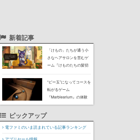
新着記事
「けもの」たちが通う小
さなヘアサロンを営むゲ
ーム『けものたちの髪切
り屋』体験版が配信開
始。悩みを持ったお客様
“ビー玉”になってコースを
と会話を交わし“本当に望
転がるゲーム
んでる髪型”を見つけ出す
『Marblearium』の体験
版がSteamで本日8月7日
より配信。Lo-Fiビートに
ピックアップ
乗って奇妙な空間を探検
電ファミのいま読まれている記事ランキング
アプリセール情報