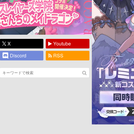
X
Youtube
Discord
RSS