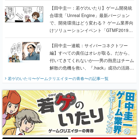
のいたり】
【田中圭一：若ゲのいたり】ゲーム開発統
合環境「Unreal Engine」最新バージョン
で、開発環境はどう変わる？ ゲーム業界向
けソリューションイベント「GTMF2019」
に行って、より理解を深めよう【PR】
【田中圭一連載：サイバーコネクトツー
編】すべての責任はオレが取る。だから、
付いてきてくれないか──男の熱意はチーム
解散の危機を救い、『.hack』成功の活路を
開く。業界の快男児・松山 洋に流れる血は
若ゲのいたり〜ゲームクリエイターの青春〜
の記事一覧
『少年ジャンプ』色だった【若ゲのいた
り】