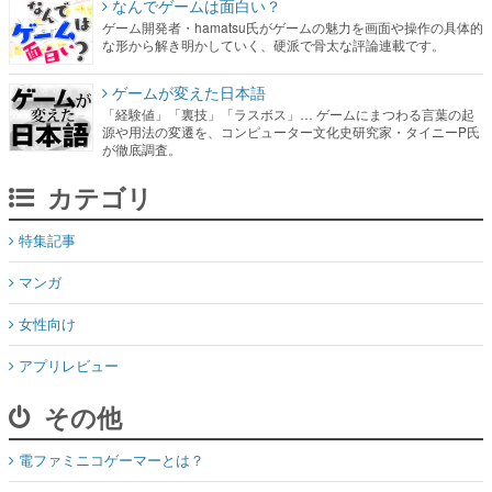
なんでゲームは面白い？
ゲーム開発者・hamatsu氏がゲームの魅力を画面や操作の具体的
な形から解き明かしていく、硬派で骨太な評論連載です。
ゲームが変えた日本語
「経験値」「裏技」「ラスボス」… ゲームにまつわる言葉の起
源や用法の変遷を、コンピューター文化史研究家・タイニーP氏
が徹底調査。
カテゴリ
特集記事
マンガ
女性向け
アプリレビュー
その他
電ファミニコゲーマーとは？