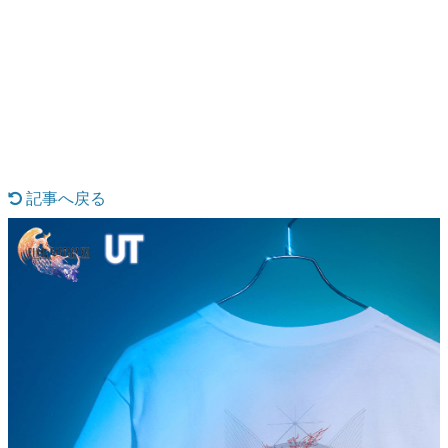
日本のコンテンツ産業やカルチャーに与えた影響を探る企
画です。
日本モバイルゲーム産業史
日本のモバイルゲーム史における主要なトピック・タイト
ルを網羅するほか、開発者へのインタビューや識者による
解説を掲載。約20年の歴史が一望できる決定版！
若ゲのいたり〜ゲームクリエイターの青春〜
『うつヌケ』『ペンと箸』等で知られるマンガ家・田中圭
一先生によるゲーム業界レポートマンガです。
記事へ戻る
なんでゲームは面白い？
ゲーム開発者・hamatsu氏がゲームの魅力を画面や操作の
具体的な形から解き明かしていく、硬派で骨太な評論連載
です。
ゲームが変えた日本語
「経験値」「裏技」「ラスボス」… ゲームにまつわる言葉
の起源や用法の変遷を、コンピューター文化史研究家・タ
イニーP氏が徹底調査。
カテゴリ
特集記事