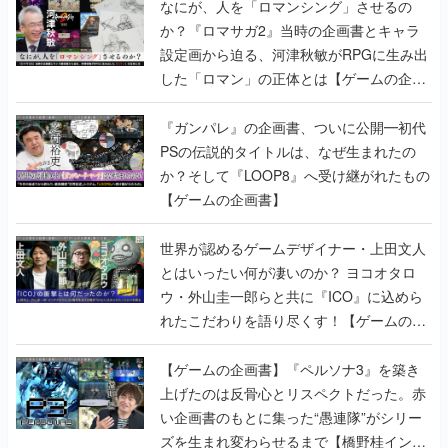
なにが、人を「ロマンシング」させるの
か？『ロマサガ2』当時の企画書とキャラ
設定画から迫る、河津秋敏がRPGに生み出
した「ロマン」の正体とは【ゲームの企画
書】
『ガンパレ』の企画書、ついに公開━初代
PSの伝説的タイトルは、なぜ生まれたの
か？そして『LOOP8』へ受け継がれたもの
【ゲームの企画書】
世界が認めるゲームデザイナー・上田文人
とはいったい何が凄いのか？ ヨコオタロ
ウ・外山圭一郎らと共に『ICO』に込めら
れたこだわりを語り尽くす！【ゲームの企
画書】
【ゲームの企画書】『ペルソナ3』を築き
上げたのは反骨心とリスペクトだった。赤
い企画書のもとに集った“愚連隊”がシリー
ズを生まれ変わらせるまで【橋野桂インタ