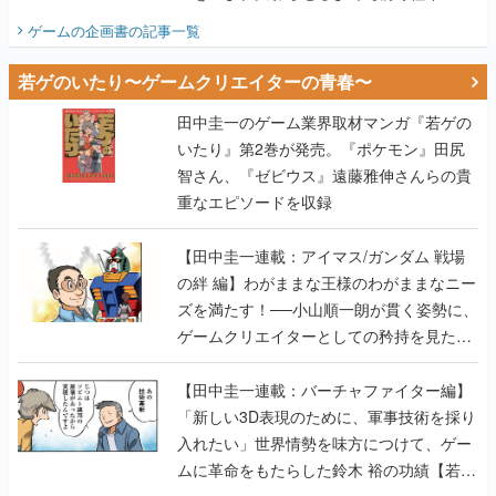
ビュー】
ゲームの企画書
の記事一覧
若ゲのいたり〜ゲームクリエイターの青春〜
田中圭一のゲーム業界取材マンガ『若ゲの
いたり』第2巻が発売。『ポケモン』田尻
智さん、『ゼビウス』遠藤雅伸さんらの貴
重なエピソードを収録
【田中圭一連載：アイマス/ガンダム 戦場
の絆 編】わがままな王様のわがままなニー
ズを満たす！──小山順一朗が貫く姿勢に、
ゲームクリエイターとしての矜持を見た
【若ゲのいたり最終回】
【田中圭一連載：バーチャファイター編】
「新しい3D表現のために、軍事技術を採り
入れたい」世界情勢を味方につけて、ゲー
ムに革命をもたらした鈴木 裕の功績【若ゲ