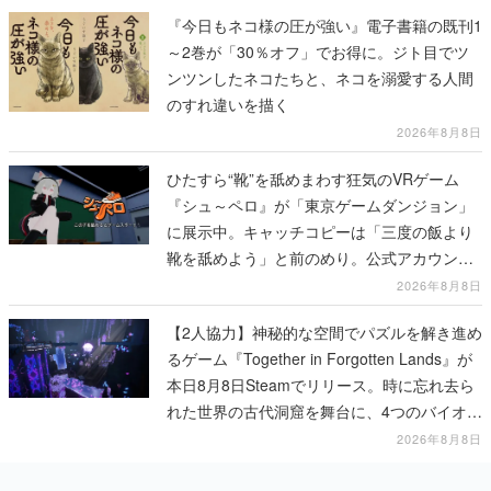
『今日もネコ様の圧が強い』電子書籍の既刊1
～2巻が「30％オフ」でお得に。ジト目でツ
ンツンしたネコたちと、ネコを溺愛する人間
のすれ違いを描く
2026年8月8日
ひたすら“靴”を舐めまわす狂気のVRゲーム
『シュ～ペロ』が「東京ゲームダンジョン」
に展示中。キャッチコピーは「三度の飯より
靴を舐めよう」と前のめり。公式アカウント
も開設され、2026年リリースに向けて開発中
2026年8月8日
【2人協力】神秘的な空間でパズルを解き進め
るゲーム『Together in Forgotten Lands』が
本日8月8日Steamでリリース。時に忘れ去ら
れた世界の古代洞窟を舞台に、4つのバイオー
ムを探索しながら脱出を目指す
2026年8月8日