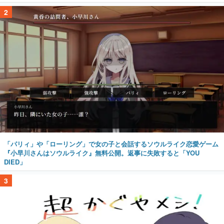
2
「パリィ」や「ローリング」で女の子と会話するソウルライク恋愛ゲーム
『小早川さんはソウルライク』無料公開。返事に失敗すると「YOU
DIED」
3