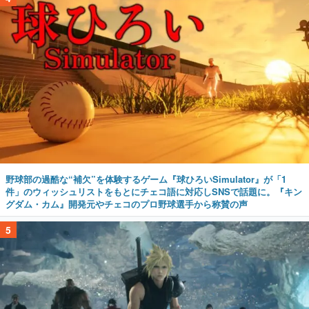
野球部の過酷な“補欠”を体験するゲーム『球ひろいSimulator』が「1
件」のウィッシュリストをもとにチェコ語に対応しSNSで話題に。『キン
グダム・カム』開発元やチェコのプロ野球選手から称賛の声
5