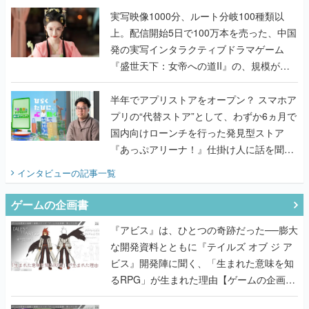
んだレジェンド2人に訊く開発秘話
実写映像1000分、ルート分岐100種類以
上。配信開始5日で100万本を売った、中国
発の実写インタラクティブドラマゲーム
『盛世天下：女帝への道II』の、規模が違
うこだわりをプロデューサーに聞いた
半年でアプリストアをオープン？ スマホア
プリの“代替ストア”として、わずか6ヵ月で
国内向けローンチを行った発見型ストア
『あっぷアリーナ！』仕掛け人に話を聞い
てみた
インタビュー
の記事一覧
ゲームの企画書
『アビス』は、ひとつの奇跡だった──膨大
な開発資料とともに『テイルズ オブ ジ ア
ビス』開発陣に聞く、「生まれた意味を知
るRPG」が生まれた理由【ゲームの企画
書】