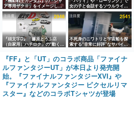
『機動戦士ガンダム』の「シャ
「パリィ」や「ローリング」で
ア専用ザクⅡ」をイメージした
女の子と会話するソウルライク
インタビュー
散水ホースリールが予約開始。
恋愛ゲーム『小早川さんはソウ
注目度
2948
注目度
2541
本体にはシャアのパーソナルマ
ルライク』無料公開。返事に失
連載・特集一覧
ークやジオン公国軍のエンブレ
敗すると「YOU DIED」
ム、型式番号などを配置
殿堂入り記事
『頭文字D』「藤原とうふ店
不死身のニワトリと宇宙船を探
SNS拡散数が数千以上！ ページビュー数万以上！ などな
ど。多くの人々に読まれた、電ファミ渾身の“殿堂入り”記
（自家用）ハチロク」の“動くテ
索する“非常に好評”なサバイバ
事をまとめました。
ィッシュケース”が買えるポップ
ルゲーム『Breathedge』が無
アップショップが開催へ。マン
料で配布中。入手できる期間は8
『FF』と「UT」のコラボ商品「ファイナ
ゲームの企画書
ガの舞台である群馬の「イオン
月10日まで
名作ゲームクリエイターの方々に製作時のエピソードをお
ルファンタジーUT」が本日より発売開
モール高崎」にて、8月11日か
聞きし、ヒットする企画（ゲーム）とは何か？を探ってい
ら8月20日までの期間限定で開
きます。
始。『ファイナルファンタジーXVI』や
催予定
赫本
『ファイナルファンタジー ピクセルリマ
この物語を解いてはいけない。『赫本』は、〈試験問題〉
スター』などのコラボTシャツが登場
の形をした短編ホラー小説集です。
新世代に訊く
これからのデジタルゲーム市場を担う若きクリエイター達
の姿を追い、彼らのルーツと情熱を探っていきます。
ゲーム世代の作家たち
ゲームに多大な影響を受けた作家さんに取材し、ゲームが