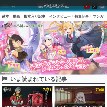
広告をスキップ
赫本
動画
殿堂入り記事
インタビュー
特集記事
マンガ
いま読まれている記事
ピックアップ
注目度
7271
注目度
7040
電ファミのいま読まれている記事ランキング
アプリセール情報