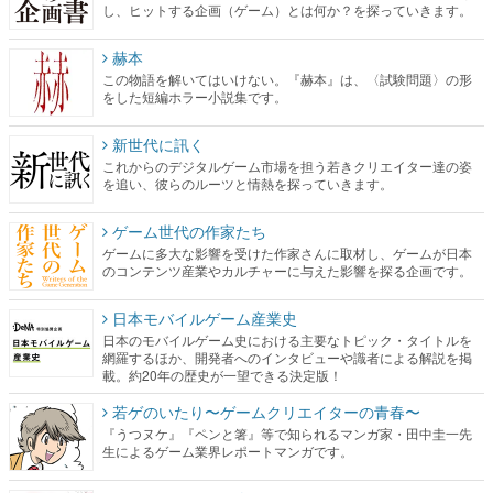
し、ヒットする企画（ゲーム）とは何か？を探っていきます。
赫本
この物語を解いてはいけない。『赫本』は、〈試験問題〉の形
をした短編ホラー小説集です。
新世代に訊く
これからのデジタルゲーム市場を担う若きクリエイター達の姿
を追い、彼らのルーツと情熱を探っていきます。
ゲーム世代の作家たち
ゲームに多大な影響を受けた作家さんに取材し、ゲームが日本
のコンテンツ産業やカルチャーに与えた影響を探る企画です。
日本モバイルゲーム産業史
日本のモバイルゲーム史における主要なトピック・タイトルを
網羅するほか、開発者へのインタビューや識者による解説を掲
載。約20年の歴史が一望できる決定版！
若ゲのいたり〜ゲームクリエイターの青春〜
『うつヌケ』『ペンと箸』等で知られるマンガ家・田中圭一先
生によるゲーム業界レポートマンガです。