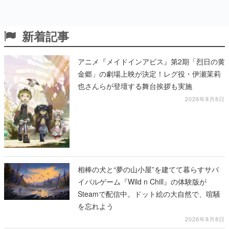
新着記事
アニメ『メイドインアビス』第2期「烈日の黄
金郷」の劇場上映が決定！レグ役・伊瀬茉莉
也さんらが登壇する舞台挨拶も実施
2026年8月8日
相棒の犬と“夢の山小屋”を建てて暮らすサバ
イバルゲーム『Wild n Chill』の体験版が
Steamで配信中。ドット絵の大自然で、喧騒
を忘れよう
2026年8月8日