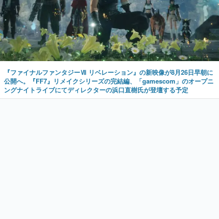
『ファイナルファンタジーⅦ リベレーション』の新映像が8月26日早朝に
公開へ。『FF7』リメイクシリーズの完結編、「gamescom」のオープニ
ングナイトライブにてディレクターの浜口直樹氏が登壇する予定