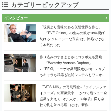
カテゴリーピックアップ
インタビュー
「現実より意味のある仮想世界を作る」
──『EVE Online』の生みの親が18年掲げ
続ける”クレイジーな宣言”は、比喩ではな
く本気だった
作り込みのすさまじさにコラボ先も驚嘆
──『Wizardry Variants Daphne』
×『FFXI』コラボが期間限定なのにジョブ
もキャラも武器も戦闘システムもワンオフ
で作り込まれた理由を両ディレクターに聞
く
『TATSUJIN』の弓削雅稔×『ライデンファ
イターズ』の齋藤貴幸──かつて縦シュー全
盛期を支えていた2人が、30年後に同じ会
社で机を並べる理由とは。新作
『TATSUJIN EXTREME』で初タッグを組