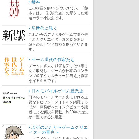
赫本
この物語を解いてはいけない。『赫
本』は、〈試験問題〉の形をした短
編ホラー小説集です。
新世代に訊く
これからのデジタルゲーム市場を担
う若きクリエイター達の姿を追い、
彼らのルーツと情熱を探っていきま
す。
ゲーム世代の作家たち
ゲームに多大な影響を受けた作家さ
んに取材し、ゲームが日本のコンテ
ンツ産業やカルチャーに与えた影響
を探る企画です。
日本モバイルゲーム産業史
日本のモバイルゲーム史における主
要なトピック・タイトルを網羅する
ほか、開発者へのインタビューや識
者による解説を掲載。約20年の歴史
が一望できる決定版！
若ゲのいたり〜ゲームクリエ
イターの青春〜
『うつヌケ』『ペンと箸』等で知ら