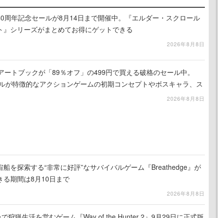
worksの40周年記念セールが8月14日まで開催中。『エルダー・スクロール
ト』シリーズがまとめてお得にゲットできる
2026年8月8日
』のアートブックが「89％オフ」の499円で買える破格のセール中。
ュアルが特徴的なアクションゲームの初期コンセプトやボスキャラ、ス
録
2026年8月8日
を探索する“非常に好評”なサバイバルゲーム『Breathedge』が
る期間は8月10日まで
2026年8月8日
狩猟生活を営むゲーム『Way of the Hunter 2』9月29日に正式版