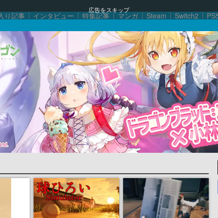
広告をスキップ
入り記事
インタビュー
特集記事
マンガ
Steam
Switch2
PS