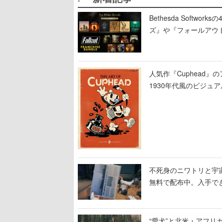
Bethesda Soft
ズ』や『フォールアウ
人気作『Cuphead
1930年代風のビジ
テージのイラストも収
不死身のニワトリと宇宙船
無料で配布中。入手でき
“愛犬”と北米・アフリカで