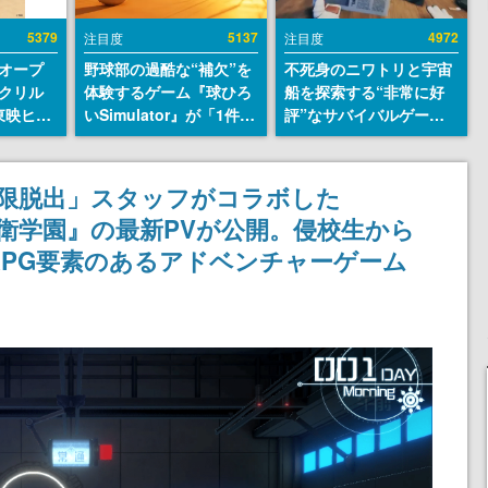
5379
5137
4972
注目度
注目度
オープ
野球部の過酷な“補欠”を
不死身のニワトリと宇宙
クリル
体験するゲーム『球ひろ
船を探索する“非常に好
東映ヒス
いSimulator』が「1件」
評”なサバイバルゲーム
コレクシ
のウィッシュリストをも
『Breathedge』が無料
旬より発
とにチェコ語に対応し
で配布中。入手できる期
SNSで話題に。『キング
間は8月10日まで
極限脱出」スタッフがコラボした
ダム・カム』開発元やチ
最終防衛学園』の最新PVが公開。侵校生から
ェコのプロ野球選手から
称賛の声
SRPG要素のあるアドベンチャーゲーム