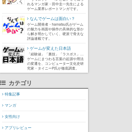
れるマンガ家・田中圭一先生による
ゲーム業界レポートマンガです。
なんでゲームは面白い？
ゲーム開発者・hamatsu氏がゲーム
の魅力を画面や操作の具体的な形か
ら解き明かしていく、硬派で骨太な
評論連載です。
ゲームが変えた日本語
「経験値」「裏技」「ラスボス」…
ゲームにまつわる言葉の起源や用法
の変遷を、コンピューター文化史研
究家・タイニーP氏が徹底調査。
カテゴリ
特集記事
マンガ
女性向け
アプリレビュー