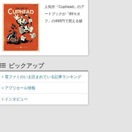
『フォールアウト』シリ
人気作『Cuphead』のア
ーズがまとめてお得にゲ
ートブックが「89％オ
ットできる
フ」の499円で買える破
格のセール中。1930年代
風のビジュアルが特徴的
なアクションゲームの初
期コンセプトやボスキャ
ラ、ステージのイラスト
も収録
ピックアップ
電ファミのいま読まれている記事ランキング
アプリセール情報
インタビュー