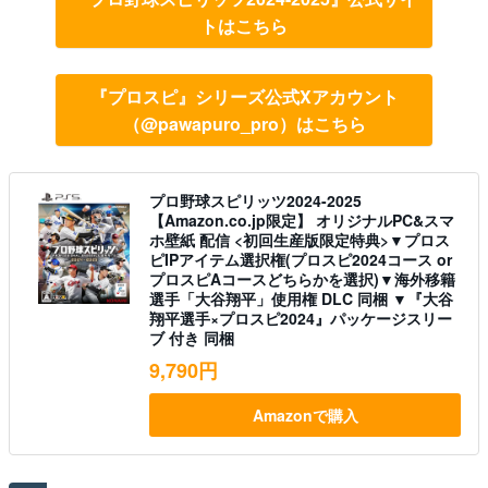
トはこちら
『プロスピ』シリーズ公式Xアカウント
（@pawapuro_pro）はこちら
プロ野球スピリッツ2024-2025
【Amazon.co.jp限定】 オリジナルPC&スマ
ホ壁紙 配信 <初回生産版限定特典>▼プロス
ピIPアイテム選択権(プロスピ2024コース or
プロスピAコースどちらかを選択)▼海外移籍
選手「大谷翔平」使用権 DLC 同梱 ▼『大谷
翔平選手×プロスピ2024』パッケージスリー
ブ 付き 同梱
9,790円
Amazonで購入