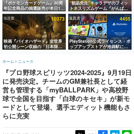
『ポケモンカードゲーム』30周
“朝凪先生”キャラデザのフィッ
年記念商品の抽選販売が本日12
トネスリズムゲーム『がんば
インタビュー
時より開始。拡張パック「30th
れ！チアリズム』Steamストア
注目度
10373
注目度
4455
CELEBRATION」のボックス
ページが公開。キャラクターの
連載・特集一覧
に、「プレミアムデッキセット
CVは陽向葵ゅかさん
エーフィ・ブラッキー」
殿堂入り記事
「FUTURISTIC BOX」の計3商
SNS拡散数が数千以上！ ページビュー数万以上！ などな
品
映画『バイオハザード』全世界
PlayStation公式ライセンス・ポ
ど。多くの人々に読まれた、電ファミ渾身の“殿堂入り”記
初公開シーン収録の「日本限
ップアップストアが池袋駅にて
事をまとめました。
定」予告映像が解禁。バイオの
期間限定で開催。夏のアパレル
日（8月10日）にあわせて、
や『ブラッドボーン』の新作ア
ゲームの企画書
ホーム
ニュース
「ラクーンシティ総合病院」へ
イテムが登場
名作ゲームクリエイターの方々に製作時のエピソードをお
聞きし、ヒットする企画（ゲーム）とは何か？を探ってい
行く配達人の姿が披露
『プロ野球スピリッツ2024-2025』9月19日
きます。
に発売決定。チームのGM兼社長として経
赫本
この物語を解いてはいけない。『赫本』は、〈試験問題〉
営も管理する「myBALLPARK」や高校野
の形をした短編ホラー小説集です。
球で全国を目指す「白球のキセキ」が新モ
ードとして登場、選手エディット機能もさ
新世代に訊く
これからのデジタルゲーム市場を担う若きクリエイター達
らに充実
の姿を追い、彼らのルーツと情熱を探っていきます。
ゲーム世代の作家たち
ゲームに多大な影響を受けた作家さんに取材し、ゲームが