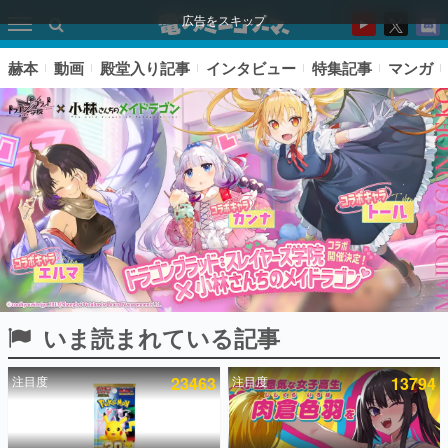
広告をスキップ
赫本
動画
殿堂入り記事
インタビュー
特集記事
マンガ
いま読まれている記事
ピックアップ
注目度
23463
注目度
13794
電ファミのいま読まれている記事ランキング
アプリセール情報