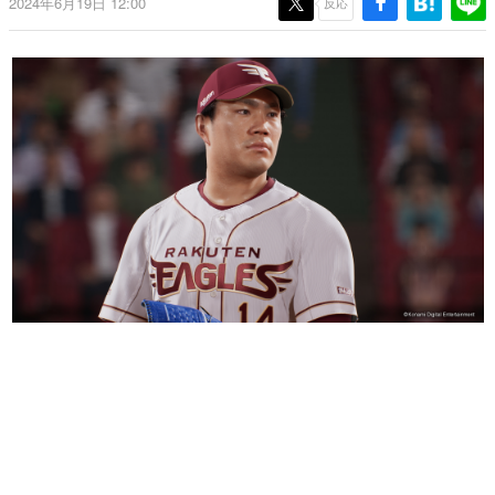
2024年6月19日 12:00
反応
日本のコンテンツ産業やカルチャーに与えた影響を探る企
画です。
日本モバイルゲーム産業史
日本のモバイルゲーム史における主要なトピック・タイト
ルを網羅するほか、開発者へのインタビューや識者による
解説を掲載。約20年の歴史が一望できる決定版！
若ゲのいたり〜ゲームクリエイターの青春〜
『うつヌケ』『ペンと箸』等で知られるマンガ家・田中圭
一先生によるゲーム業界レポートマンガです。
なんでゲームは面白い？
ゲーム開発者・hamatsu氏がゲームの魅力を画面や操作の
具体的な形から解き明かしていく、硬派で骨太な評論連載
です。
ゲームが変えた日本語
「経験値」「裏技」「ラスボス」… ゲームにまつわる言葉
の起源や用法の変遷を、コンピューター文化史研究家・タ
イニーP氏が徹底調査。
カテゴリ
特集記事