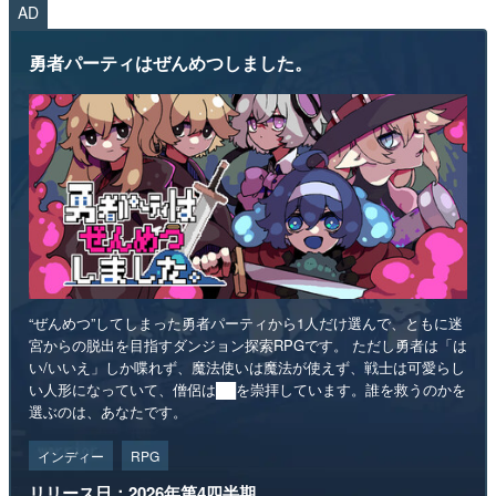
AD
勇者パーティはぜんめつしました。
“ぜんめつ”してしまった勇者パーティから1人だけ選んで、ともに迷
宮からの脱出を目指すダンジョン探索RPGです。 ただし勇者は「は
い/いいえ」しか喋れず、魔法使いは魔法が使えず、戦士は可愛らし
い人形になっていて、僧侶は██を崇拝しています。誰を救うのかを
選ぶのは、あなたです。
インディー
RPG
リリース日：2026年第4四半期