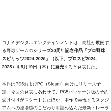
マンガ
女性向け
アプリレビュー
その他
コナミデジタルエンタテインメントは、同社が展開す
る野球ゲームの
シリーズ20周年記念作品『プロ野球
電ファミニコゲーマーとは？
スピリッツ2024-2025』（以下、プロスピ2024-
運営：株式会社マレ
すると発表した。
2025）を9月19日（木）に発売
本作はPS5およびPC（Steam）向けにリリース予
定。今回の発表にあわせて、PS5パッケージ版の予約
受け付けがスタートしたほか、本作で再現するスタジ
アムへの臨場感のこだわりを詰め込んだ最新トレーラ