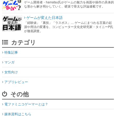
ゲーム開発者・hamatsu氏がゲームの魅力を画面や操作の具体的
な形から解き明かしていく、硬派で骨太な評論連載です。
ゲームが変えた日本語
「経験値」「裏技」「ラスボス」… ゲームにまつわる言葉の起
源や用法の変遷を、コンピューター文化史研究家・タイニーP氏
が徹底調査。
カテゴリ
特集記事
マンガ
女性向け
アプリレビュー
その他
電ファミニコゲーマーとは？
媒体資料はこちら