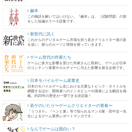
赫本
この物語を解いてはいけない。『赫本』は、〈試験問題〉の形
をした短編ホラー小説集です。
新世代に訊く
これからのデジタルゲーム市場を担う若きクリエイター達の姿
を追い、彼らのルーツと情熱を探っていきます。
ゲーム世代の作家たち
ゲームに多大な影響を受けた作家さんに取材し、ゲームが日本
のコンテンツ産業やカルチャーに与えた影響を探る企画です。
日本モバイルゲーム産業史
日本のモバイルゲーム史における主要なトピック・タイトルを
網羅するほか、開発者へのインタビューや識者による解説を掲
載。約20年の歴史が一望できる決定版！
若ゲのいたり〜ゲームクリエイターの青春〜
『うつヌケ』『ペンと箸』等で知られるマンガ家・田中圭一先
生によるゲーム業界レポートマンガです。
なんでゲームは面白い？