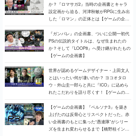
か？『ロマサガ2』当時の企画書とキャラ
設定画から迫る、河津秋敏がRPGに生み出
した「ロマン」の正体とは【ゲームの企画
書】
『ガンパレ』の企画書、ついに公開━初代
PSの伝説的タイトルは、なぜ生まれたの
か？そして『LOOP8』へ受け継がれたもの
【ゲームの企画書】
世界が認めるゲームデザイナー・上田文人
とはいったい何が凄いのか？ ヨコオタロ
ウ・外山圭一郎らと共に『ICO』に込めら
れたこだわりを語り尽くす！【ゲームの企
画書】
【ゲームの企画書】『ペルソナ3』を築き
上げたのは反骨心とリスペクトだった。赤
い企画書のもとに集った“愚連隊”がシリー
ズを生まれ変わらせるまで【橋野桂インタ
ビュー】