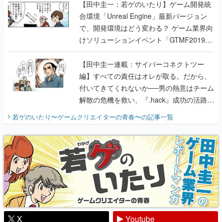
【田中圭一：若ゲのいたり】ゲーム開発統
合環境「Unreal Engine」最新バージョン
で、開発環境はどう変わる？ ゲーム業界向
けソリューションイベント「GTMF2019」
に行って、より理解を深めよう【PR】
【田中圭一連載：サイバーコネクトツー
編】すべての責任はオレが取る。だから、
付いてきてくれないか──男の熱意はチーム
解散の危機を救い、『.hack』成功の活路を
開く。業界の快男児・松山 洋に流れる血は
若ゲのいたり〜ゲームクリエイターの青春〜
の記事一覧
『少年ジャンプ』色だった【若ゲのいた
り】
X
Youtube