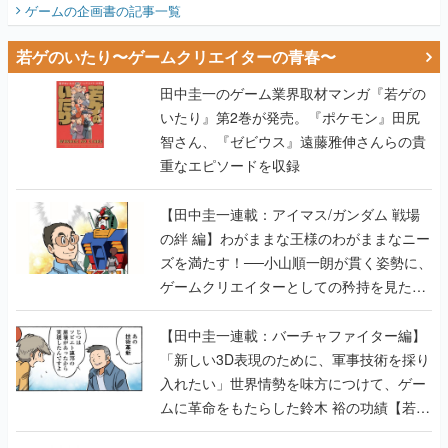
ゲームの企画書
の記事一覧
若ゲのいたり〜ゲームクリエイターの青春〜
田中圭一のゲーム業界取材マンガ『若ゲの
いたり』第2巻が発売。『ポケモン』田尻
智さん、『ゼビウス』遠藤雅伸さんらの貴
重なエピソードを収録
【田中圭一連載：アイマス/ガンダム 戦場
の絆 編】わがままな王様のわがままなニー
ズを満たす！──小山順一朗が貫く姿勢に、
ゲームクリエイターとしての矜持を見た
【若ゲのいたり最終回】
【田中圭一連載：バーチャファイター編】
「新しい3D表現のために、軍事技術を採り
入れたい」世界情勢を味方につけて、ゲー
ムに革命をもたらした鈴木 裕の功績【若ゲ
のいたり】