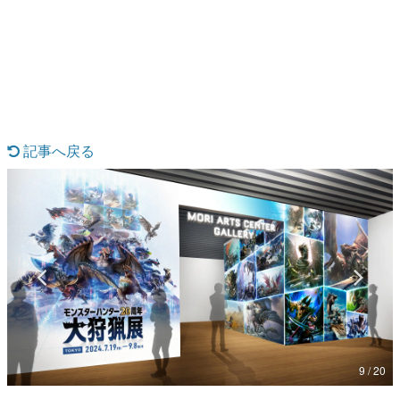
日本のコンテンツ産業やカルチャーに与えた影響を探る企
画です。
日本モバイルゲーム産業史
日本のモバイルゲーム史における主要なトピック・タイト
ルを網羅するほか、開発者へのインタビューや識者による
解説を掲載。約20年の歴史が一望できる決定版！
若ゲのいたり〜ゲームクリエイターの青春〜
『うつヌケ』『ペンと箸』等で知られるマンガ家・田中圭
記事へ戻る
一先生によるゲーム業界レポートマンガです。
なんでゲームは面白い？
ゲーム開発者・hamatsu氏がゲームの魅力を画面や操作の
具体的な形から解き明かしていく、硬派で骨太な評論連載
です。
ゲームが変えた日本語
「経験値」「裏技」「ラスボス」… ゲームにまつわる言葉
の起源や用法の変遷を、コンピューター文化史研究家・タ
イニーP氏が徹底調査。
カテゴリ
9 / 20
特集記事