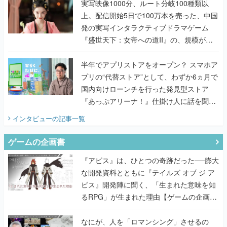
んだレジェンド2人に訊く開発秘話
実写映像1000分、ルート分岐100種類以
上。配信開始5日で100万本を売った、中国
発の実写インタラクティブドラマゲーム
『盛世天下：女帝への道II』の、規模が違
うこだわりをプロデューサーに聞いた
半年でアプリストアをオープン？ スマホア
プリの“代替ストア”として、わずか6ヵ月で
国内向けローンチを行った発見型ストア
『あっぷアリーナ！』仕掛け人に話を聞い
てみた
インタビュー
の記事一覧
ゲームの企画書
『アビス』は、ひとつの奇跡だった──膨大
な開発資料とともに『テイルズ オブ ジ ア
ビス』開発陣に聞く、「生まれた意味を知
るRPG」が生まれた理由【ゲームの企画
書】
なにが、人を「ロマンシング」させるの