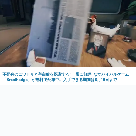
不死身のニワトリと宇宙船を探索する“非常に好評”なサバイバルゲーム
『Breathedge』が無料で配布中。入手できる期間は8月10日まで