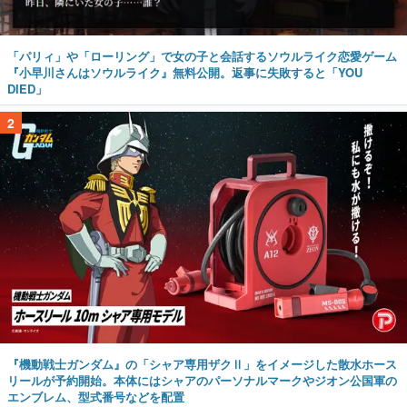
「パリィ」や「ローリング」で女の子と会話するソウルライク恋愛ゲーム
『小早川さんはソウルライク』無料公開。返事に失敗すると「YOU
DIED」
2
『機動戦士ガンダム』の「シャア専用ザクⅡ」をイメージした散水ホース
リールが予約開始。本体にはシャアのパーソナルマークやジオン公国軍の
エンブレム、型式番号などを配置