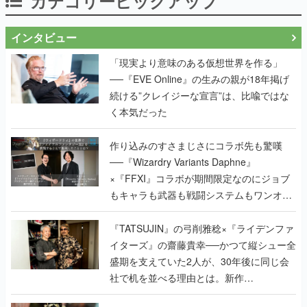
カテゴリーピックアップ
インタビュー
「現実より意味のある仮想世界を作る」
──『EVE Online』の生みの親が18年掲げ
続ける”クレイジーな宣言”は、比喩ではな
く本気だった
作り込みのすさまじさにコラボ先も驚嘆
──『Wizardry Variants Daphne』
×『FFXI』コラボが期間限定なのにジョブ
もキャラも武器も戦闘システムもワンオフ
で作り込まれた理由を両ディレクターに聞
く
『TATSUJIN』の弓削雅稔×『ライデンファ
イターズ』の齋藤貴幸──かつて縦シュー全
盛期を支えていた2人が、30年後に同じ会
社で机を並べる理由とは。新作
『TATSUJIN EXTREME』で初タッグを組