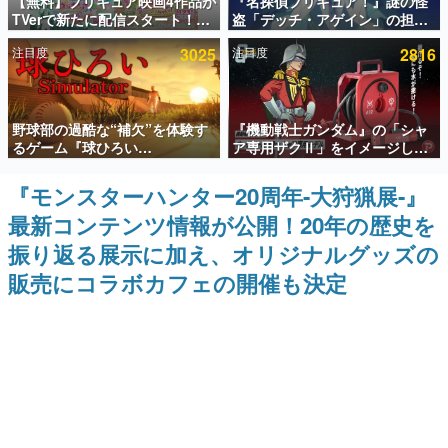
【無料】プリキュア映画4作品が
『名探偵プリキュア！』謎の怪
TVerで新たに配信スタート！な
盗「デッチ・アゲイン」の担当
インタビュー
んと2018年～2024年の映画ほぼ
キャストは天﨑滉平さんと判
注目度
3025
注目度
2816
すべてが見放題に、ぶっちゃけ
明。『Re:ゼロから始める異世
連載・特集一覧
ありえないラインナップ
界生活』オットー役、『ヒプノ
シスマイク』山田三郎役など
殿堂入り記事
野球部の過酷な“補欠”を体験す
『機動戦士ガンダム』の「シャ
SNS拡散数が数千以上！ ページビュー数万以上！ などな
ど。多くの人々に読まれた、電ファミ渾身の“殿堂入り”記
るゲーム『球ひろい
ア専用ザクⅡ」をイメージした
事をまとめました。
Simulator』が「1件」のウィッ
散水ホースリールが予約開始。
シュリストをもとにチェコ語に
本体にはシャアのパーソナルマ
『モンスターハンター20周年-大狩猟展-』
ゲームの企画書
対応しSNSで話題に。『キング
ークやジオン公国軍のエンブレ
名作ゲームクリエイターの方々に製作時のエピソードをお
最新コンテンツ情報が公開！20年の歴史を
ダム・カム』開発元やチェコの
ム、型式番号などを配置
聞きし、ヒットする企画（ゲーム）とは何か？を探ってい
プロ野球選手から称賛の声
きます。
振り返る展示に加え、オリジナルグッズの
赫本
販売にコラボカフェの開催も決定
この物語を解いてはいけない。『赫本』は、〈試験問題〉
の形をした短編ホラー小説集です。
新世代に訊く
これからのデジタルゲーム市場を担う若きクリエイター達
の姿を追い、彼らのルーツと情熱を探っていきます。
ゲーム世代の作家たち
ゲームに多大な影響を受けた作家さんに取材し、ゲームが