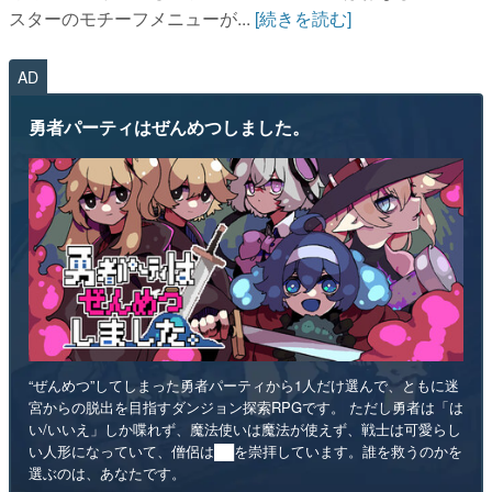
スターのモチーフメニューが...
[続きを読む]
AD
勇者パーティはぜんめつしました。
“ぜんめつ”してしまった勇者パーティから1人だけ選んで、ともに迷
宮からの脱出を目指すダンジョン探索RPGです。 ただし勇者は「は
い/いいえ」しか喋れず、魔法使いは魔法が使えず、戦士は可愛らし
い人形になっていて、僧侶は██を崇拝しています。誰を救うのかを
選ぶのは、あなたです。