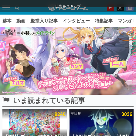
広告をスキップ
赫本
動画
殿堂入り記事
インタビュー
特集記事
マンガ
いま読まれている記事
ピックアップ
注目度
9240
注目度
3036
電ファミのいま読まれている記事ランキング
アプリセール情報