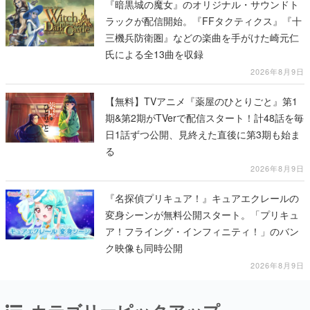
『暗黒城の魔女』のオリジナル・サウンドト
ラックが配信開始。『FFタクティクス』『十
三機兵防衛圏』などの楽曲を手がけた崎元仁
氏による全13曲を収録
2026年8月9日
【無料】TVアニメ『薬屋のひとりごと』第1
期&第2期がTVerで配信スタート！計48話を毎
日1話ずつ公開、見終えた直後に第3期も始ま
る
2026年8月9日
『名探偵プリキュア！』キュアエクレールの
変身シーンが無料公開スタート。「プリキュ
ア！フライング・インフィニティ！」のバン
ク映像も同時公開
2026年8月9日