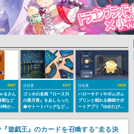
8987
6347
3828
注目度
注目度
ちゃるさん
ゴッホの名画『ローヌ川
ハローキティやポムポム
時期など
の星月夜』をあしらった
プリンと眠れる睡眠サポ
15時から
傘やトートバッグなどが
ートアプリ『ゆめたび』
登場。8月7日21時より2
が配信中。キャラごとの
日間限定で予約販売
ASMRや目覚ましアラー
ムも搭載
『遊戯王』のカードを召喚する“走る決