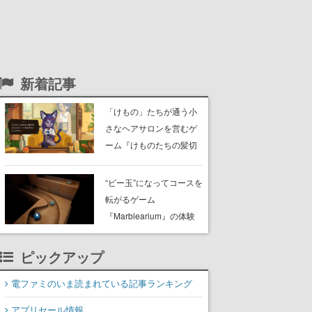
新着記事
「けもの」たちが通う小
さなヘアサロンを営むゲ
ーム『けものたちの髪切
り屋』体験版が配信開
始。悩みを持ったお客様
“ビー玉”になってコースを
と会話を交わし“本当に望
転がるゲーム
んでる髪型”を見つけ出す
『Marblearium』の体験
版がSteamで本日8月7日
より配信。Lo-Fiビートに
ピックアップ
乗って奇妙な空間を探検
電ファミのいま読まれている記事ランキング
アプリセール情報