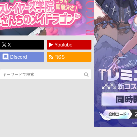
X
Youtube
Discord
RSS