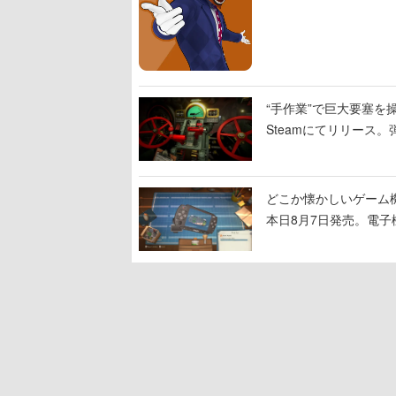
“手作業”で巨大要塞を操
Steamにてリリース
撃をブチかませるロマ
どこか懐かしいゲーム
本日8月7日発売。電
に耳を傾ける