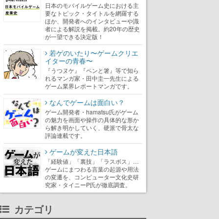
日本のモバイルゲーム史における主
要なトピック・タイトルを網羅する
ほか、開発者へのインタビューや識
者による解説を掲載。約20年の歴史
が一望できる決定版！
若ゲのいたり〜ゲームクリエ
イターの青春〜
『うつヌケ』『ペンと箸』等で知ら
れるマンガ家・田中圭一先生による
ゲーム業界レポートマンガです。
なんでゲームは面白い？
ゲーム開発者・hamatsu氏がゲーム
の魅力を画面や操作の具体的な形か
ら解き明かしていく、硬派で骨太な
評論連載です。
ゲームが変えた日本語
「経験値」「裏技」「ラスボス」…
ゲームにまつわる言葉の起源や用法
の変遷を、コンピューター文化史研
究家・タイニーP氏が徹底調査。
カテゴリ