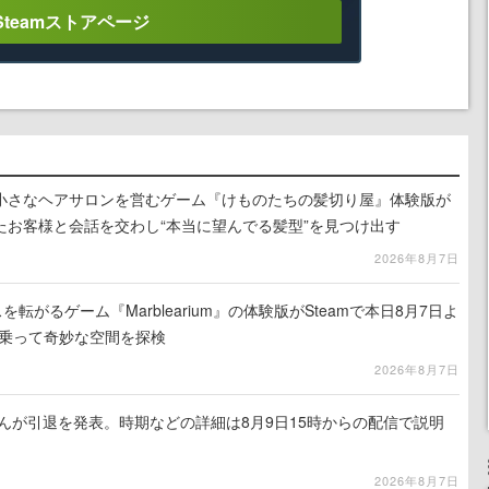
Steamストアページ
小さなヘアサロンを営むゲーム『けものたちの髪切り屋』体験版が
たお客様と会話を交わし“本当に望んでる髪型”を見つけ出す
2026年8月7日
を転がるゲーム『Marblearium』の体験版がSteamで本日8月7日よ
トに乗って奇妙な空間を探検
2026年8月7日
るさんが引退を発表。時期などの詳細は8月9日15時からの配信で説明
2026年8月7日