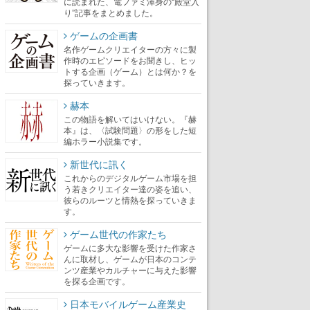
に読まれた、電ファミ渾身の“殿堂入
り”記事をまとめました。
ゲームの企画書
名作ゲームクリエイターの方々に製
作時のエピソードをお聞きし、ヒッ
トする企画（ゲーム）とは何か？を
探っていきます。
赫本
この物語を解いてはいけない。『赫
本』は、〈試験問題〉の形をした短
編ホラー小説集です。
新世代に訊く
これからのデジタルゲーム市場を担
う若きクリエイター達の姿を追い、
彼らのルーツと情熱を探っていきま
す。
ゲーム世代の作家たち
ゲームに多大な影響を受けた作家さ
んに取材し、ゲームが日本のコンテ
ンツ産業やカルチャーに与えた影響
を探る企画です。
日本モバイルゲーム産業史