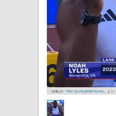
（画像は
X「NBC Sports(@NBCSports)」
より