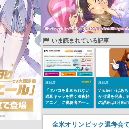
いま読まれている記事
12397
注目度
注目度
「タバコを止められない
VTuber・ばあ
猫耳キャラを描く深夜枠
が引退を発表。
アニメ」に視聴者の一部
の詳細は8月9日
から批判意見。違法薬物
の配信で説明
の使用と思しき描写も含
めて、BPOが議論を交わ
全米オリンピック選考会で
す