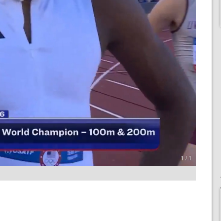
1 / 1
）