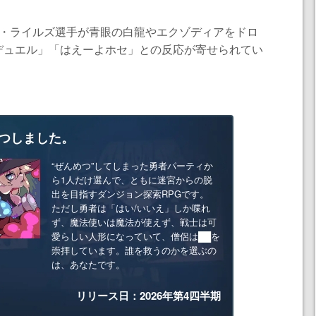
ア・ライルズ選手が青眼の白龍やエクゾディアをドロ
デュエル」「はえーよホセ」との反応が寄せられてい
つしました。
“ぜんめつ”してしまった勇者パーティか
ら1人だけ選んで、ともに迷宮からの脱
出を目指すダンジョン探索RPGです。
ただし勇者は「はい/いいえ」しか喋れ
ず、魔法使いは魔法が使えず、戦士は可
愛らしい人形になっていて、僧侶は██を
崇拝しています。誰を救うのかを選ぶの
は、あなたです。
リリース日：2026年第4四半期