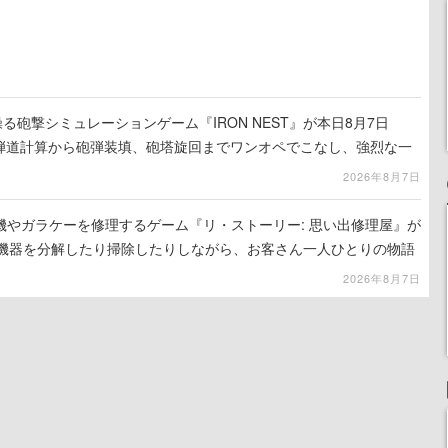
る砲撃シミュレーションゲーム『IRON NEST』が本日8月7日
。弾道計算から砲弾装填、砲塔旋回までワンオペでこなし、強烈な一
ンある作品
2026年8月7日
機やガラケーを修理するゲーム『リ・ストーリー: 思い出修理屋』が
子機器を分解したり掃除したりしながら、お客さん一人ひとりの物語
2026年8月7日