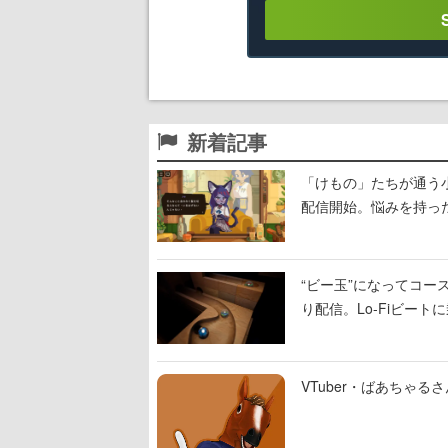
新着記事
「けもの」たちが通う
配信開始。悩みを持っ
“ビー玉”になってコース
り配信。Lo-Fiビー
VTuber・ばあちゃ