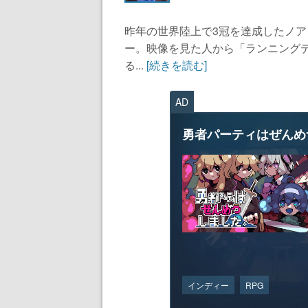
昨年の世界陸上で3冠を達成したノ
ー。映像を見た人から「ランニング
る...
[続きを読む]
AD
勇者パーティはぜんめ
インディー
RPG