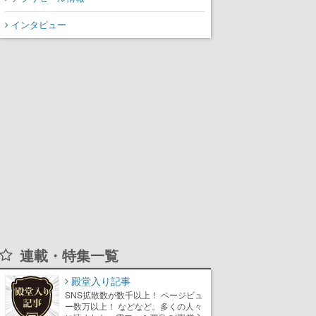
インタビュー
連載・特集一覧
殿堂入り記事
SNS拡散数が数千以上！ ページビュ
ー数万以上！ などなど。多くの人々