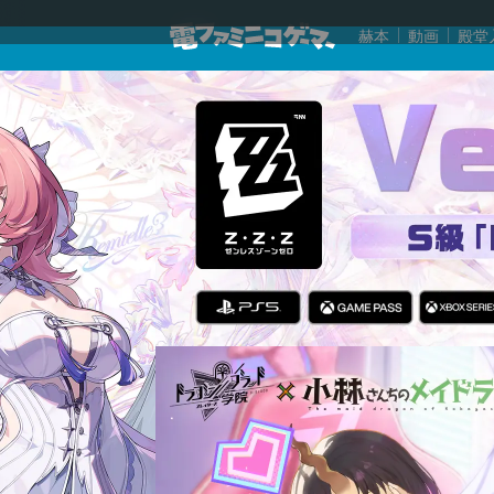
赫本
動画
殿堂