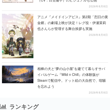
（CV：日笠陽子）のビジュアルも公開
2026年8月8日
アニメ『メイドインアビス』第2期「烈日の黄
金郷」の劇場上映が決定！レグ役・伊瀬茉莉
也さんらが登壇する舞台挨拶も実施
2026年8月8日
相棒の犬と“夢の山小屋”を建てて暮らすサバ
イバルゲーム『Wild n Chill』の体験版が
Steamで配信中。ドット絵の大自然で、喧騒
を忘れよう
2026年8月8日
ランキング