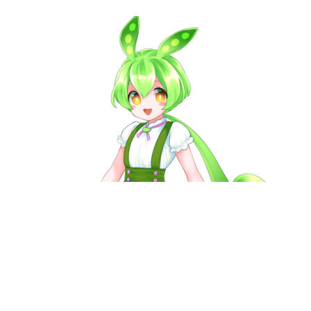
日本のコンテンツ産業やカルチャーに与えた影響を探る企
画です。
日本モバイルゲーム産業史
日本のモバイルゲーム史における主要なトピック・タイト
ルを網羅するほか、開発者へのインタビューや識者による
解説を掲載。約20年の歴史が一望できる決定版！
若ゲのいたり〜ゲームクリエイターの青春〜
『うつヌケ』『ペンと箸』等で知られるマンガ家・田中圭
一先生によるゲーム業界レポートマンガです。
なんでゲームは面白い？
ゲーム開発者・hamatsu氏がゲームの魅力を画面や操作の
具体的な形から解き明かしていく、硬派で骨太な評論連載
です。
ゲームが変えた日本語
「経験値」「裏技」「ラスボス」… ゲームにまつわる言葉
の起源や用法の変遷を、コンピューター文化史研究家・タ
イニーP氏が徹底調査。
カテゴリ
特集記事