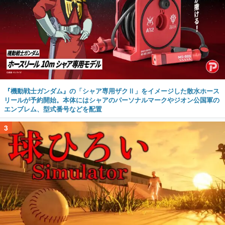
『機動戦士ガンダム』の「シャア専用ザクⅡ」をイメージした散水ホース
リールが予約開始。本体にはシャアのパーソナルマークやジオン公国軍の
エンブレム、型式番号などを配置
3