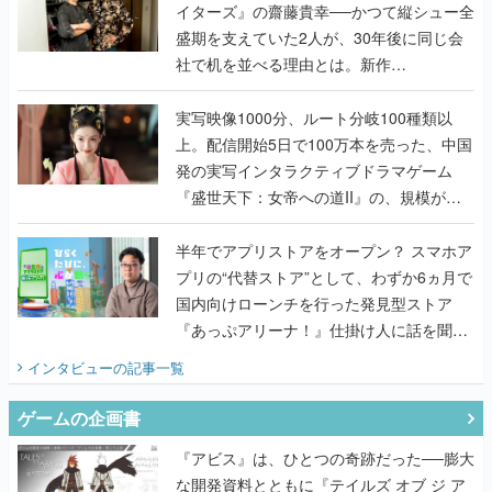
イターズ』の齋藤貴幸──かつて縦シュー全
盛期を支えていた2人が、30年後に同じ会
社で机を並べる理由とは。新作
『TATSUJIN EXTREME』で初タッグを組
んだレジェンド2人に訊く開発秘話
実写映像1000分、ルート分岐100種類以
上。配信開始5日で100万本を売った、中国
発の実写インタラクティブドラマゲーム
『盛世天下：女帝への道II』の、規模が違
うこだわりをプロデューサーに聞いた
半年でアプリストアをオープン？ スマホア
プリの“代替ストア”として、わずか6ヵ月で
国内向けローンチを行った発見型ストア
『あっぷアリーナ！』仕掛け人に話を聞い
てみた
インタビュー
の記事一覧
ゲームの企画書
『アビス』は、ひとつの奇跡だった──膨大
な開発資料とともに『テイルズ オブ ジ ア