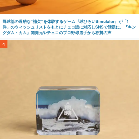
野球部の過酷な“補欠”を体験するゲーム『球ひろいSimulator』が「1
件」のウィッシュリストをもとにチェコ語に対応しSNSで話題に。『キン
グダム・カム』開発元やチェコのプロ野球選手から称賛の声
4