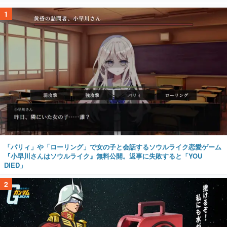
1
「パリィ」や「ローリング」で女の子と会話するソウルライク恋愛ゲーム
『小早川さんはソウルライク』無料公開。返事に失敗すると「YOU
DIED」
2