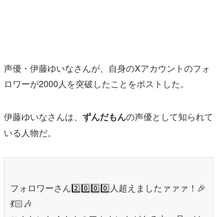
マンガ
女性向け
アプリレビュー
声優・伊藤ゆいなさんが、自身のXアカウントのフォ
その他
ロワーが2000人を突破したことをポストした。
電ファミニコゲーマーとは？
伊藤ゆいなさんは、
の声優として知られて
ずんだもん
運営：株式会社マレ
いる人物だ。
フォロワーさん2️⃣0️⃣0️⃣0️⃣人超えましたァァァ！🎉
💃🏻🎶