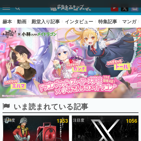
広告をスキップ
赫本
動画
殿堂入り記事
インタビュー
特集記事
マンガ
いま読まれている記事
ピックアップ
注目度
1353
注目度
1056
電ファミのいま読まれている記事ランキング
アプリセール情報