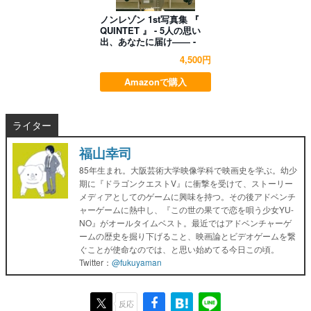
ノンレゾン 1st写真集 『
QUINTET 』 - 5人の思い
出、あなたに届け―― -
4,500円
Amazonで購入
ライター
福山幸司
85年生まれ。大阪芸術大学映像学科で映画史を学ぶ。幼少
期に『ドラゴンクエストV』に衝撃を受けて、ストーリー
メディアとしてのゲームに興味を持つ。その後アドベンチ
ャーゲームに熱中し、『この世の果てで恋を唄う少女YU-
NO』がオールタイムベスト。最近ではアドベンチャーゲ
ームの歴史を掘り下げること、映画論とビデオゲームを繋
ぐことが使命なのでは、と思い始めてる今日この頃。
Twitter：
@fukuyaman
反応