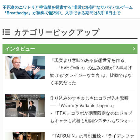
不死身のニワトリと宇宙船を探索する“非常に好評”なサバイバルゲーム
『Breathedge』が無料で配布中。入手できる期間は8月10日まで
カテゴリーピックアップ
インタビュー
「現実より意味のある仮想世界を作る」
──『EVE Online』の生みの親が18年掲げ
続ける”クレイジーな宣言”は、比喩ではな
く本気だった
作り込みのすさまじさにコラボ先も驚嘆
──『Wizardry Variants Daphne』
×『FFXI』コラボが期間限定なのにジョブ
もキャラも武器も戦闘システムもワンオフ
で作り込まれた理由を両ディレクターに聞
く
『TATSUJIN』の弓削雅稔×『ライデンファ