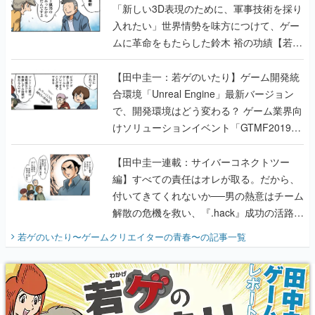
「新しい3D表現のために、軍事技術を採り
入れたい」世界情勢を味方につけて、ゲー
ムに革命をもたらした鈴木 裕の功績【若ゲ
のいたり】
【田中圭一：若ゲのいたり】ゲーム開発統
合環境「Unreal Engine」最新バージョン
で、開発環境はどう変わる？ ゲーム業界向
けソリューションイベント「GTMF2019」
に行って、より理解を深めよう【PR】
【田中圭一連載：サイバーコネクトツー
編】すべての責任はオレが取る。だから、
付いてきてくれないか──男の熱意はチーム
解散の危機を救い、『.hack』成功の活路を
開く。業界の快男児・松山 洋に流れる血は
若ゲのいたり〜ゲームクリエイターの青春〜
の記事一覧
『少年ジャンプ』色だった【若ゲのいた
り】