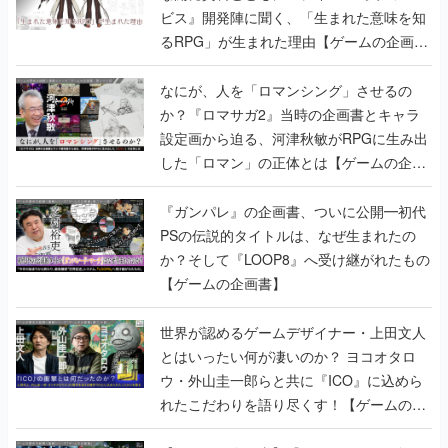
ビス』開発陣に聞く、「生まれた意味を知
るRPG」が生まれた理由【ゲームの企画
書】
なにが、人を「ロマンシング」させるの
か？『ロマサガ2』当時の企画書とキャラ
設定画から迫る、河津秋敏がRPGに生み出
した「ロマン」の正体とは【ゲームの企画
書】
『ガンパレ』の企画書、ついに公開━初代
PSの伝説的タイトルは、なぜ生まれたの
か？そして『LOOP8』へ受け継がれたもの
【ゲームの企画書】
世界が認めるゲームデザイナー・上田文人
とはいったい何が凄いのか？ ヨコオタロ
ウ・外山圭一郎らと共に『ICO』に込めら
れたこだわりを語り尽くす！【ゲームの企
画書】