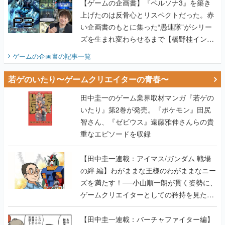
【ゲームの企画書】『ペルソナ3』を築き
上げたのは反骨心とリスペクトだった。赤
い企画書のもとに集った“愚連隊”がシリー
ズを生まれ変わらせるまで【橋野桂インタ
ビュー】
ゲームの企画書
の記事一覧
若ゲのいたり〜ゲームクリエイターの青春〜
田中圭一のゲーム業界取材マンガ『若ゲの
いたり』第2巻が発売。『ポケモン』田尻
智さん、『ゼビウス』遠藤雅伸さんらの貴
重なエピソードを収録
【田中圭一連載：アイマス/ガンダム 戦場
の絆 編】わがままな王様のわがままなニー
ズを満たす！──小山順一朗が貫く姿勢に、
ゲームクリエイターとしての矜持を見た
【若ゲのいたり最終回】
【田中圭一連載：バーチャファイター編】