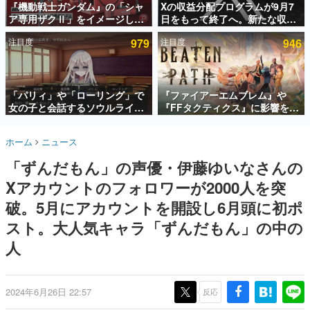
『機動戦士ガンダム』の「シャ
Xの収益分配プログラムが9月7
ア専用ザクⅡ」をイメージした
日をもって終了へ。新たな収益
インタビュー
散水ホースリールが予約開始。
化制度「Original Content
注目度
979
注目度
946
本体にはシャアのパーソナルマ
Rewards Program」を発表
連載・特集一覧
ークやジオン公国軍のエンブレ
ム、型式番号などを配置
殿堂入り記事
SNS拡散数が数千以上！ ページビュー数万以上！ などな
「パリィ」や「ローリング」で
『ファイアーエムブレム』や
ど。多くの人々に読まれた、電ファミ渾身の“殿堂入り”記
女の子と会話するソウルライク
『FFタクティクス』に影響を受
事をまとめました。
恋愛ゲーム『小早川さんはソウ
けた新作戦略RPG『Beaten
ルライク』無料公開。返事に失
Path』2027年に発売へ。
ゲームの企画書
ホーム
ニュース
敗すると「YOU DIED」
PC（Steam）、PS5、Xbox、
名作ゲームクリエイターの方々に製作時のエピソードをお
聞きし、ヒットする企画（ゲーム）とは何か？を探ってい
Switch向けにリリース予定
「ずんだもん」の声優・伊藤ゆいなさんの
きます。
Xアカウントのフォロワーが2000人を突
赫本
この物語を解いてはいけない。『赫本』は、〈試験問題〉
破。5月にアカウントを開設し6月頭に初ポ
の形をした短編ホラー小説集です。
スト。大人気キャラ「ずんだもん」の中の
人
新世代に訊く
これからのデジタルゲーム市場を担う若きクリエイター達
の姿を追い、彼らのルーツと情熱を探っていきます。
2024年6月26日 22:57
反応
ゲーム世代の作家たち
ゲームに多大な影響を受けた作家さんに取材し、ゲームが