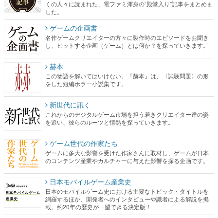
くの人々に読まれた、電ファミ渾身の“殿堂入り”記事をまとめま
した。
ゲームの企画書
名作ゲームクリエイターの方々に製作時のエピソードをお聞き
し、ヒットする企画（ゲーム）とは何か？を探っていきます。
赫本
この物語を解いてはいけない。『赫本』は、〈試験問題〉の形
をした短編ホラー小説集です。
新世代に訊く
これからのデジタルゲーム市場を担う若きクリエイター達の姿
を追い、彼らのルーツと情熱を探っていきます。
ゲーム世代の作家たち
ゲームに多大な影響を受けた作家さんに取材し、ゲームが日本
のコンテンツ産業やカルチャーに与えた影響を探る企画です。
日本モバイルゲーム産業史
日本のモバイルゲーム史における主要なトピック・タイトルを
網羅するほか、開発者へのインタビューや識者による解説を掲
載。約20年の歴史が一望できる決定版！