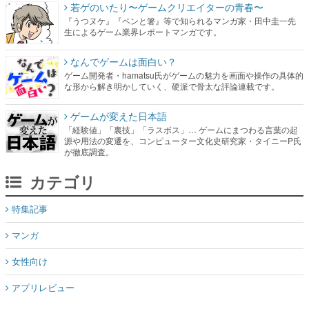
若ゲのいたり〜ゲームクリエイターの青春〜
『うつヌケ』『ペンと箸』等で知られるマンガ家・田中圭一先
生によるゲーム業界レポートマンガです。
なんでゲームは面白い？
ゲーム開発者・hamatsu氏がゲームの魅力を画面や操作の具体的
な形から解き明かしていく、硬派で骨太な評論連載です。
ゲームが変えた日本語
「経験値」「裏技」「ラスボス」… ゲームにまつわる言葉の起
源や用法の変遷を、コンピューター文化史研究家・タイニーP氏
が徹底調査。
カテゴリ
特集記事
マンガ
女性向け
アプリレビュー