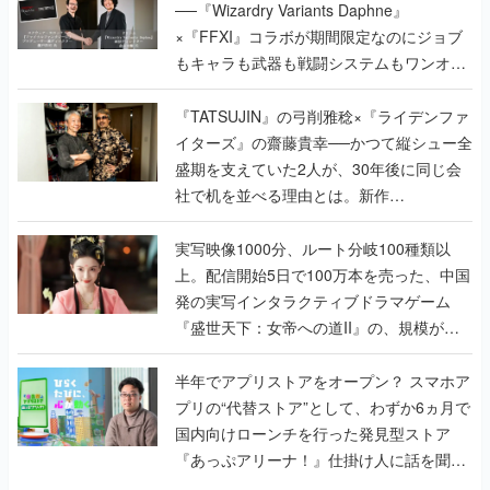
──『Wizardry Variants Daphne』
×『FFXI』コラボが期間限定なのにジョブ
もキャラも武器も戦闘システムもワンオフ
で作り込まれた理由を両ディレクターに聞
く
『TATSUJIN』の弓削雅稔×『ライデンファ
イターズ』の齋藤貴幸──かつて縦シュー全
盛期を支えていた2人が、30年後に同じ会
社で机を並べる理由とは。新作
『TATSUJIN EXTREME』で初タッグを組
んだレジェンド2人に訊く開発秘話
実写映像1000分、ルート分岐100種類以
上。配信開始5日で100万本を売った、中国
発の実写インタラクティブドラマゲーム
『盛世天下：女帝への道II』の、規模が違
うこだわりをプロデューサーに聞いた
半年でアプリストアをオープン？ スマホア
プリの“代替ストア”として、わずか6ヵ月で
国内向けローンチを行った発見型ストア
『あっぷアリーナ！』仕掛け人に話を聞い
てみた