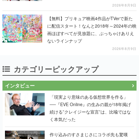
2026年8月9日
【無料】プリキュア映画4作品がTVerで新た
に配信スタート！なんと2018年～2024年の映
画ほぼすべてが見放題に、ぶっちゃけありえ
ないラインナップ
2026年8月9日
カテゴリーピックアップ
インタビュー
「現実より意味のある仮想世界を作る」
──『EVE Online』の生みの親が18年掲げ
続ける”クレイジーな宣言”は、比喩ではな
く本気だった
作り込みのすさまじさにコラボ先も驚嘆