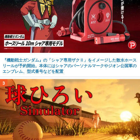
『機動戦士ガンダム』の「シャア専用ザクⅡ」をイメージした散水ホース
リールが予約開始。本体にはシャアのパーソナルマークやジオン公国軍の
エンブレム、型式番号などを配置
3