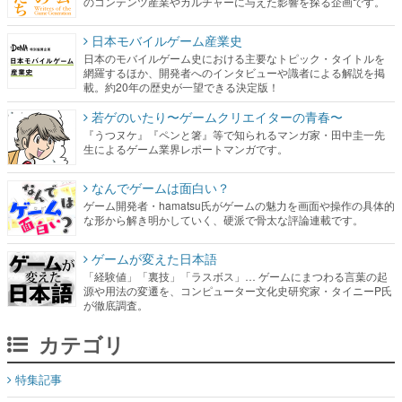
のコンテンツ産業やカルチャーに与えた影響を探る企画です。
日本モバイルゲーム産業史
日本のモバイルゲーム史における主要なトピック・タイトルを
網羅するほか、開発者へのインタビューや識者による解説を掲
載。約20年の歴史が一望できる決定版！
若ゲのいたり〜ゲームクリエイターの青春〜
『うつヌケ』『ペンと箸』等で知られるマンガ家・田中圭一先
生によるゲーム業界レポートマンガです。
なんでゲームは面白い？
ゲーム開発者・hamatsu氏がゲームの魅力を画面や操作の具体的
な形から解き明かしていく、硬派で骨太な評論連載です。
ゲームが変えた日本語
「経験値」「裏技」「ラスボス」… ゲームにまつわる言葉の起
源や用法の変遷を、コンピューター文化史研究家・タイニーP氏
が徹底調査。
カテゴリ
特集記事