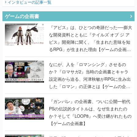
インタビュー
の記事一覧
ゲームの企画書
『アビス』は、ひとつの奇跡だった──膨大
な開発資料とともに『テイルズ オブ ジ ア
ビス』開発陣に聞く、「生まれた意味を知
るRPG」が生まれた理由【ゲームの企画
書】
なにが、人を「ロマンシング」させるの
か？『ロマサガ2』当時の企画書とキャラ
設定画から迫る、河津秋敏がRPGに生み出
した「ロマン」の正体とは【ゲームの企画
書】
『ガンパレ』の企画書、ついに公開━初代
PSの伝説的タイトルは、なぜ生まれたの
か？そして『LOOP8』へ受け継がれたもの
【ゲームの企画書】