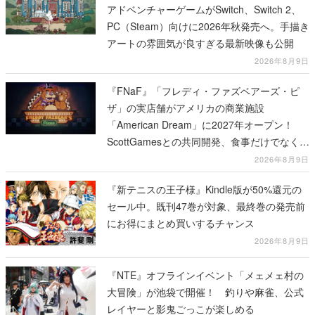
アドベンチャーゲームがSwitch、Switch 2、
PC（Steam）向けに2026年秋発売へ。手描き
アートの雰囲気が良すぎる最新映像も公開
2026年8月9日
『FNaF』「フレディ・ファズベアーズ・ピ
ザ」の実店舗がアメリカの商業施設
「American Dream」に2027年オープン！
ScottGamesとの共同開発、食事だけでなくス
テージショーや没入型のホラー体験も楽しめ
2026年8月9日
る
『新テニスの王子様』Kindle版が50%還元の
セール中。既刊47巻が対象、最終巻の発売前
にお得にまとめ買いするチャンス
2026年8月9日
『NTE』オフラインイベント「メェメェ村の
大冒険」が池袋で開催！ 釣りや麻雀、公式
レイヤーと影鬼ごっこが楽しめる