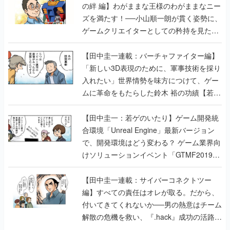
の絆 編】わがままな王様のわがままなニー
ズを満たす！──小山順一朗が貫く姿勢に、
ゲームクリエイターとしての矜持を見た
【若ゲのいたり最終回】
【田中圭一連載：バーチャファイター編】
「新しい3D表現のために、軍事技術を採り
入れたい」世界情勢を味方につけて、ゲー
ムに革命をもたらした鈴木 裕の功績【若ゲ
のいたり】
【田中圭一：若ゲのいたり】ゲーム開発統
合環境「Unreal Engine」最新バージョン
で、開発環境はどう変わる？ ゲーム業界向
けソリューションイベント「GTMF2019」
に行って、より理解を深めよう【PR】
【田中圭一連載：サイバーコネクトツー
編】すべての責任はオレが取る。だから、
付いてきてくれないか──男の熱意はチーム
解散の危機を救い、『.hack』成功の活路を
開く。業界の快男児・松山 洋に流れる血は