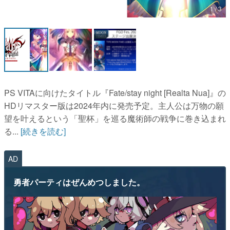
1 / 3
マンガ
女性向け
アプリレビュー
その他
PS VITAに向けたタイトル『Fate/stay night [Realta Nua]』の
HDリマスター版は2024年内に発売予定。主人公は万物の願
電ファミニコゲーマーとは？
望を叶えるという「聖杯」を巡る魔術師の戦争に巻き込まれ
運営：株式会社マレ
る...
[続きを読む]
AD
勇者パーティはぜんめつしました。