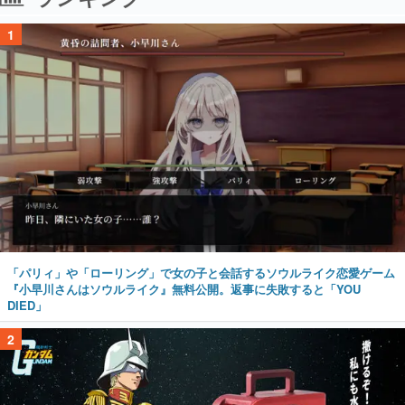
1
「パリィ」や「ローリング」で女の子と会話するソウルライク恋愛ゲーム
『小早川さんはソウルライク』無料公開。返事に失敗すると「YOU
DIED」
2