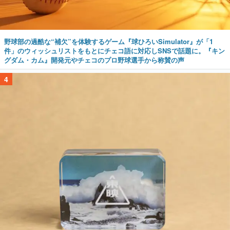
野球部の過酷な“補欠”を体験するゲーム『球ひろいSimulator』が「1
件」のウィッシュリストをもとにチェコ語に対応しSNSで話題に。『キン
グダム・カム』開発元やチェコのプロ野球選手から称賛の声
4