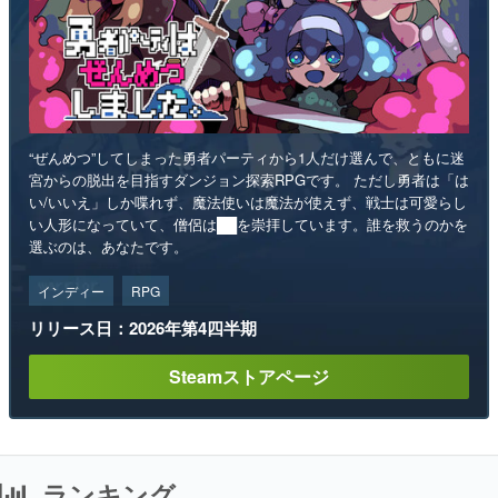
“ぜんめつ”してしまった勇者パーティから1人だけ選んで、ともに迷
宮からの脱出を目指すダンジョン探索RPGです。 ただし勇者は「は
い/いいえ」しか喋れず、魔法使いは魔法が使えず、戦士は可愛らし
い人形になっていて、僧侶は██を崇拝しています。誰を救うのかを
選ぶのは、あなたです。
インディー
RPG
リリース日：2026年第4四半期
Steamストアページ
ランキング