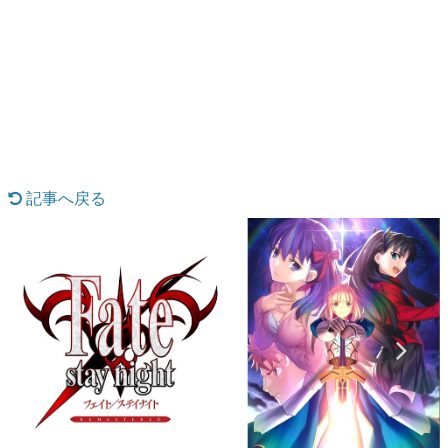
日本のコンテンツ産業やカルチャーに与えた影響を探る企
画です。
日本モバイルゲーム産業史
日本のモバイルゲーム史における主要なトピック・タイト
ルを網羅するほか、開発者へのインタビューや識者による
解説を掲載。約20年の歴史が一望できる決定版！
若ゲのいたり〜ゲームクリエイターの青春〜
『うつヌケ』『ペンと箸』等で知られるマンガ家・田中圭
一先生によるゲーム業界レポートマンガです。
記事へ戻る
なんでゲームは面白い？
ゲーム開発者・hamatsu氏がゲームの魅力を画面や操作の
具体的な形から解き明かしていく、硬派で骨太な評論連載
です。
ゲームが変えた日本語
「経験値」「裏技」「ラスボス」… ゲームにまつわる言葉
の起源や用法の変遷を、コンピューター文化史研究家・タ
イニーP氏が徹底調査。
カテゴリ
特集記事