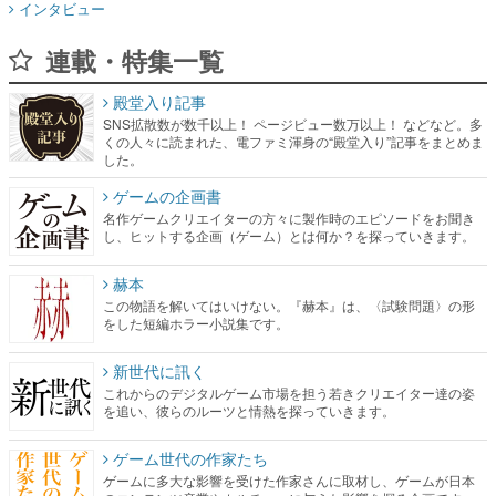
インタビュー
連載・特集一覧
殿堂入り記事
SNS拡散数が数千以上！ ページビュー数万以上！ などなど。多
くの人々に読まれた、電ファミ渾身の“殿堂入り”記事をまとめま
した。
ゲームの企画書
名作ゲームクリエイターの方々に製作時のエピソードをお聞き
し、ヒットする企画（ゲーム）とは何か？を探っていきます。
赫本
この物語を解いてはいけない。『赫本』は、〈試験問題〉の形
をした短編ホラー小説集です。
新世代に訊く
これからのデジタルゲーム市場を担う若きクリエイター達の姿
を追い、彼らのルーツと情熱を探っていきます。
ゲーム世代の作家たち
ゲームに多大な影響を受けた作家さんに取材し、ゲームが日本