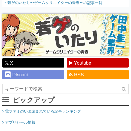
若ゲのいたり〜ゲームクリエイターの青春〜
の記事一覧
『少年ジャンプ』色だった【若ゲのいた
り】
X
Youtube
Discord
RSS
ピックアップ
電ファミのいま読まれている記事ランキング
アプリセール情報