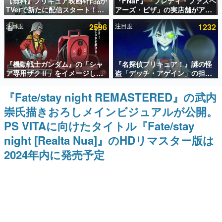
【無料】プリキュア映画4作品が
『FNaF』「フレディ・ファズベ
TVerで新たに配信スタート！な
アーズ・ピザ」の実店舗がアメ
インタビュー
んと2018年～2024年の映画ほぼ
リカの商業施設「American
注目度
2596
注目度
1232
すべてが見放題に、ぶっちゃけ
Dream」に2027年オープン！
連載・特集一覧
ありえないラインナップ
ScottGamesとの共同開発、食
事だけでなくステージショーや
没入型のホラー体験も楽しめる
殿堂入り記事
『機動戦士ガンダム』の「シャ
『名探偵プリキュア！』謎の怪
SNS拡散数が数千以上！ ページビュー数万以上！ などな
ど。多くの人々に読まれた、電ファミ渾身の“殿堂入り”記
ア専用ザクⅡ」をイメージした
盗「デッチ・アゲイン」の担当
事をまとめました。
散水ホースリールが予約開始。
キャストは天﨑滉平さんと判
本体にはシャアのパーソナルマ
明。『Re:ゼロから始める異世
『Fate/stay night REMASTERED』の武内
ゲームの企画書
ークやジオン公国軍のエンブレ
界生活』オットー役、『ヒプノ
名作ゲームクリエイターの方々に製作時のエピソードをお
崇氏描きおろしメインビジュアルが公開。
ム、型式番号などを配置
シスマイク』山田三郎役など
聞きし、ヒットする企画（ゲーム）とは何か？を探ってい
きます。
PS VITAに向けたタイトル『Fate/stay
赫本
night [Realta Nua]』のHDリマスター版は
この物語を解いてはいけない。『赫本』は、〈試験問題〉
2024年内に発売予定
の形をした短編ホラー小説集です。
新世代に訊く
これからのデジタルゲーム市場を担う若きクリエイター達
の姿を追い、彼らのルーツと情熱を探っていきます。
ゲーム世代の作家たち
ゲームに多大な影響を受けた作家さんに取材し、ゲームが