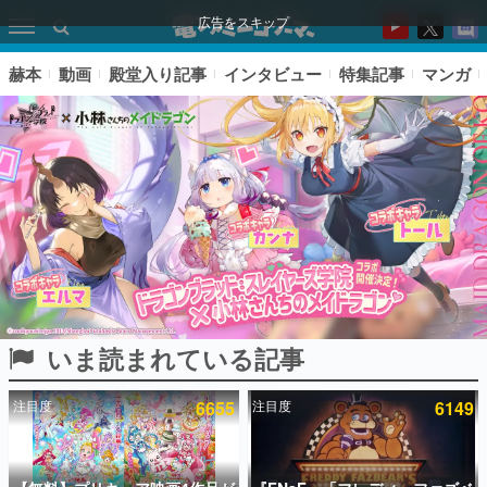
広告をスキップ
赫本
動画
殿堂入り記事
インタビュー
特集記事
マンガ
いま読まれている記事
ピックアップ
注目度
6655
注目度
6149
電ファミのいま読まれている記事ランキング
アプリセール情報