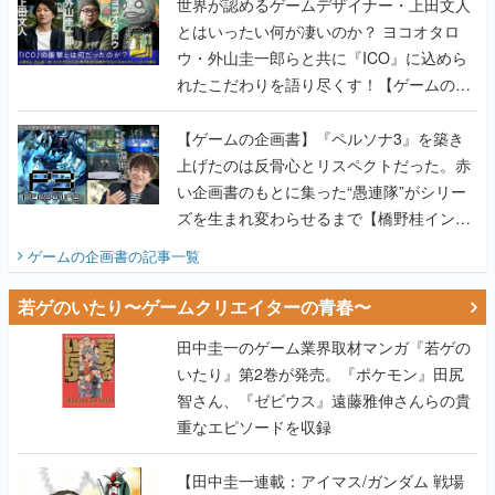
世界が認めるゲームデザイナー・上田文人
とはいったい何が凄いのか？ ヨコオタロ
ウ・外山圭一郎らと共に『ICO』に込めら
れたこだわりを語り尽くす！【ゲームの企
画書】
【ゲームの企画書】『ペルソナ3』を築き
上げたのは反骨心とリスペクトだった。赤
い企画書のもとに集った“愚連隊”がシリー
ズを生まれ変わらせるまで【橋野桂インタ
ビュー】
ゲームの企画書
の記事一覧
若ゲのいたり〜ゲームクリエイターの青春〜
田中圭一のゲーム業界取材マンガ『若ゲの
いたり』第2巻が発売。『ポケモン』田尻
智さん、『ゼビウス』遠藤雅伸さんらの貴
重なエピソードを収録
【田中圭一連載：アイマス/ガンダム 戦場