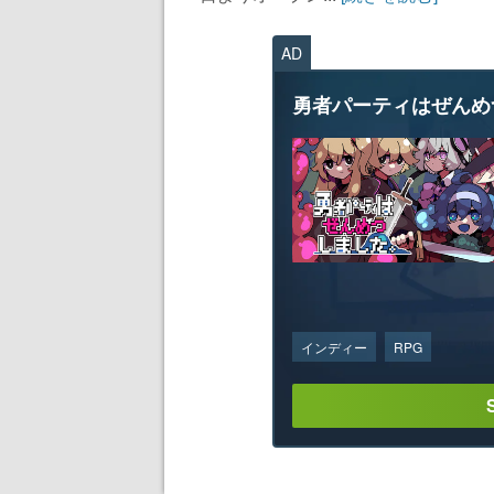
AD
勇者パーティはぜんめ
インディー
RPG