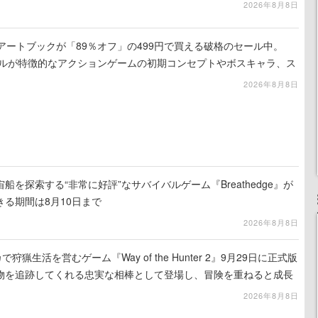
2026年8月8日
』のアートブックが「89％オフ」の499円で買える破格のセール中。
ュアルが特徴的なアクションゲームの初期コンセプトやボスキャラ、ス
録
2026年8月8日
を探索する“非常に好評”なサバイバルゲーム『Breathedge』が
る期間は8月10日まで
2026年8月8日
狩猟生活を営むゲーム『Way of the Hunter 2』9月29日に正式版
物を追跡してくれる忠実な相棒として登場し、冒険を重ねると成長
2026年8月8日