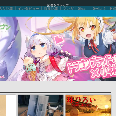
広告をスキップ
入り記事
インタビュー
特集記事
マンガ
Steam
Switch2
PS