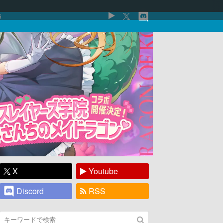
5
X
Youtube
Discord
RSS