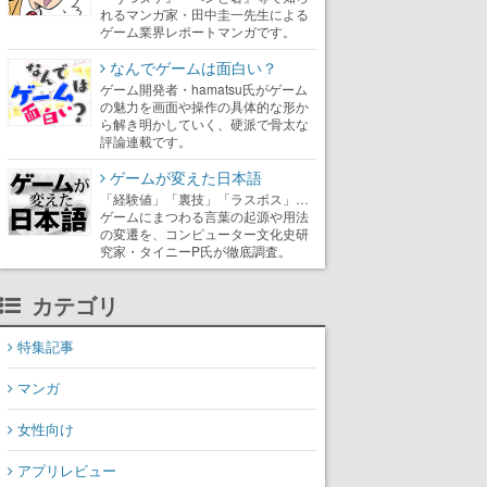
れるマンガ家・田中圭一先生による
ゲーム業界レポートマンガです。
なんでゲームは面白い？
ゲーム開発者・hamatsu氏がゲーム
の魅力を画面や操作の具体的な形か
ら解き明かしていく、硬派で骨太な
評論連載です。
ゲームが変えた日本語
「経験値」「裏技」「ラスボス」…
ゲームにまつわる言葉の起源や用法
の変遷を、コンピューター文化史研
究家・タイニーP氏が徹底調査。
カテゴリ
特集記事
マンガ
女性向け
アプリレビュー