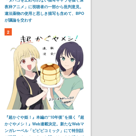
夜枠アニメ」に視聴者の一部から批判意見。
違法薬物の使用と思しき描写も含めて、BPO
が議論を交わす
2
『超かぐや姫！』本編の“10年後”を描く『超
かぐやメシ！』Web連載決定。新たなWebマ
ンガレーベル「ビビビコミック」にて特別話