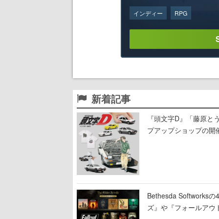
インディー
RPG
新着記事
『頭文字D』「藤原と
プアップショップの開催
までの期間限定で開催
Bethesda Soft
ズ』や『フォールアウ