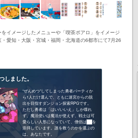
ーをイメージしたメニューや「喫茶ポアロ」をイメージ
・愛知・大阪・宮城・福岡・北海道の6都市にて7月26
つしました。
“ぜんめつ”してしまった勇者パーティか
ら1人だけ選んで、ともに迷宮からの脱
出を目指すダンジョン探索RPGです。
ただし勇者は「はい/いいえ」しか喋れ
ず、魔法使いは魔法が使えず、戦士は可
愛らしい人形になっていて、僧侶は██を
崇拝しています。誰を救うのかを選ぶの
は、あなたです。