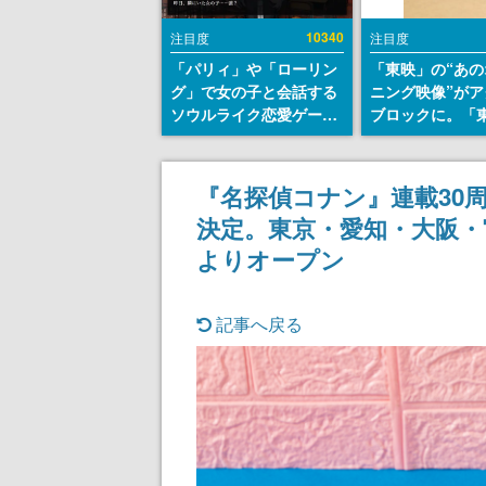
10340
注目度
注目度
「パリィ」や「ローリン
「東映」の“あの
グ」で女の子と会話する
ニング映像”がア
ソウルライク恋愛ゲーム
ブロックに。「
『小早川さんはソウルラ
トリカル グッズ
イク』無料公開。返事に
ョン」が8月下
失敗すると「YOU
売
『名探偵コナン』連載30
DIED」
決定。東京・愛知・大阪・
よりオープン
記事へ戻る