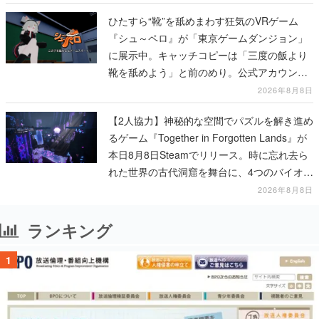
ひたすら“靴”を舐めまわす狂気のVRゲーム
『シュ～ペロ』が「東京ゲームダンジョン」
に展示中。キャッチコピーは「三度の飯より
靴を舐めよう」と前のめり。公式アカウント
も開設され、2026年リリースに向けて開発中
2026年8月8日
【2人協力】神秘的な空間でパズルを解き進め
るゲーム『Together in Forgotten Lands』が
本日8月8日Steamでリリース。時に忘れ去ら
れた世界の古代洞窟を舞台に、4つのバイオー
ムを探索しながら脱出を目指す
2026年8月8日
ランキング
1