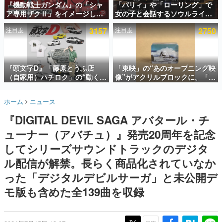
『機動戦士ガンダム』の「シャ
「パリィ」や「ローリング」で
ア専用ザクⅡ」をイメージした
女の子と会話するソウルライク
インタビュー
散水ホースリールが予約開始。
恋愛ゲーム『小早川さんはソウ
注目度
3157
注目度
2750
本体にはシャアのパーソナルマ
ルライク』無料公開。返事に失
連載・特集一覧
ークやジオン公国軍のエンブレ
敗すると「YOU DIED」
ム、型式番号などを配置
殿堂入り記事
SNS拡散数が数千以上！ ページビュー数万以上！ などな
『頭文字D』「藤原とうふ店
「東映」の“あのオープニング映
ど。多くの人々に読まれた、電ファミ渾身の“殿堂入り”記
（自家用）ハチロク」の“動くテ
像”がアクリルブロックに。「東
事をまとめました。
ィッシュケース”が買えるポップ
映ヒストリカル グッズコレクシ
アップショップが開催へ。マン
ョン」が8月下旬より発売
ゲームの企画書
ホーム
ニュース
ガの舞台である群馬の「イオン
名作ゲームクリエイターの方々に製作時のエピソードをお
聞きし、ヒットする企画（ゲーム）とは何か？を探ってい
モール高崎」にて、8月11日か
『DIGITAL DEVIL SAGA アバタール・チ
きます。
ら8月20日までの期間限定で開
催予定
ューナー（アバチュ）』発売20周年を記念
赫本
この物語を解いてはいけない。『赫本』は、〈試験問題〉
してシリーズサウンドトラックのデジタ
の形をした短編ホラー小説集です。
ル配信が解禁。長らく商品化されていなか
った「デジタルデビルサーガ」と未公開デ
新世代に訊く
これからのデジタルゲーム市場を担う若きクリエイター達
モ版も含めた全139曲を収録
の姿を追い、彼らのルーツと情熱を探っていきます。
ゲーム世代の作家たち
ゲームに多大な影響を受けた作家さんに取材し、ゲームが