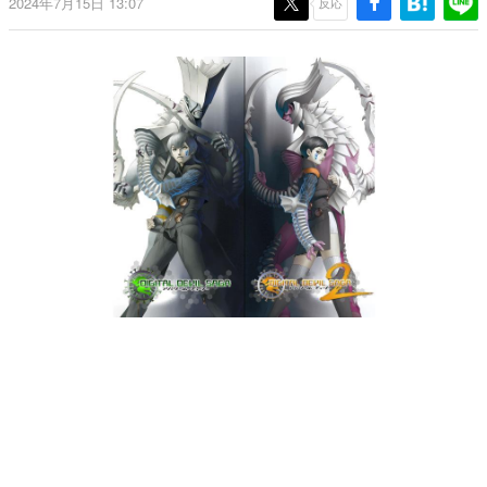
2024年7月15日 13:07
反応
日本のコンテンツ産業やカルチャーに与えた影響を探る企
画です。
日本モバイルゲーム産業史
日本のモバイルゲーム史における主要なトピック・タイト
ルを網羅するほか、開発者へのインタビューや識者による
解説を掲載。約20年の歴史が一望できる決定版！
若ゲのいたり〜ゲームクリエイターの青春〜
『うつヌケ』『ペンと箸』等で知られるマンガ家・田中圭
一先生によるゲーム業界レポートマンガです。
なんでゲームは面白い？
ゲーム開発者・hamatsu氏がゲームの魅力を画面や操作の
具体的な形から解き明かしていく、硬派で骨太な評論連載
です。
ゲームが変えた日本語
「経験値」「裏技」「ラスボス」… ゲームにまつわる言葉
の起源や用法の変遷を、コンピューター文化史研究家・タ
イニーP氏が徹底調査。
カテゴリ
特集記事