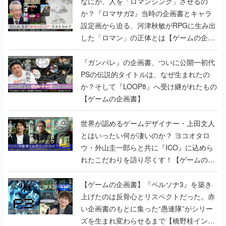
なにが、人を「ロマンシング」させるの
か？『ロマサガ2』当時の企画書とキャラ
設定画から迫る、河津秋敏がRPGに生み出
した「ロマン」の正体とは【ゲームの企画
書】
『ガンパレ』の企画書、ついに公開━初代
PSの伝説的タイトルは、なぜ生まれたの
か？そして『LOOP8』へ受け継がれたもの
【ゲームの企画書】
世界が認めるゲームデザイナー・上田文人
とはいったい何が凄いのか？ ヨコオタロ
ウ・外山圭一郎らと共に『ICO』に込めら
れたこだわりを語り尽くす！【ゲームの企
画書】
【ゲームの企画書】『ペルソナ3』を築き
上げたのは反骨心とリスペクトだった。赤
い企画書のもとに集った“愚連隊”がシリー
ズを生まれ変わらせるまで【橋野桂インタ