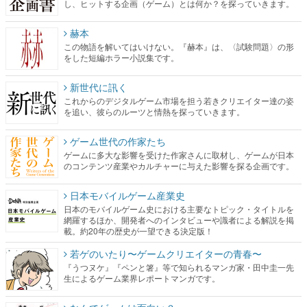
し、ヒットする企画（ゲーム）とは何か？を探っていきます。
赫本
この物語を解いてはいけない。『赫本』は、〈試験問題〉の形
をした短編ホラー小説集です。
新世代に訊く
これからのデジタルゲーム市場を担う若きクリエイター達の姿
を追い、彼らのルーツと情熱を探っていきます。
ゲーム世代の作家たち
ゲームに多大な影響を受けた作家さんに取材し、ゲームが日本
のコンテンツ産業やカルチャーに与えた影響を探る企画です。
日本モバイルゲーム産業史
日本のモバイルゲーム史における主要なトピック・タイトルを
網羅するほか、開発者へのインタビューや識者による解説を掲
載。約20年の歴史が一望できる決定版！
若ゲのいたり〜ゲームクリエイターの青春〜
『うつヌケ』『ペンと箸』等で知られるマンガ家・田中圭一先
生によるゲーム業界レポートマンガです。