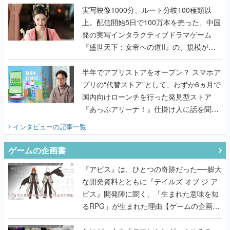
んだレジェンド2人に訊く開発秘話
実写映像1000分、ルート分岐100種類以
上。配信開始5日で100万本を売った、中国
発の実写インタラクティブドラマゲーム
『盛世天下：女帝への道II』の、規模が違
うこだわりをプロデューサーに聞いた
半年でアプリストアをオープン？ スマホア
プリの“代替ストア”として、わずか6ヵ月で
国内向けローンチを行った発見型ストア
『あっぷアリーナ！』仕掛け人に話を聞い
てみた
インタビュー
の記事一覧
ゲームの企画書
『アビス』は、ひとつの奇跡だった──膨大
な開発資料とともに『テイルズ オブ ジ ア
ビス』開発陣に聞く、「生まれた意味を知
るRPG」が生まれた理由【ゲームの企画
書】