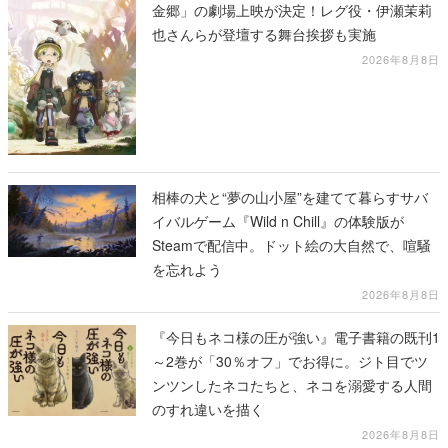
金郷」の劇場上映が決定！レグ役・伊瀬茉莉
也さんらが登壇する舞台挨拶も実施
2026年8月8日
相棒の犬と“夢の山小屋”を建てて暮らすサバ
イバルゲーム『Wild n Chill』の体験版が
Steamで配信中。ドット絵の大自然で、喧騒
を忘れよう
2026年8月8日
『今日もネコ様の圧が強い』電子書籍の既刊1
～2巻が「30％オフ」でお得に。ジト目でツ
ンツンしたネコたちと、ネコを溺愛する人間
のすれ違いを描く
2026年8月8日