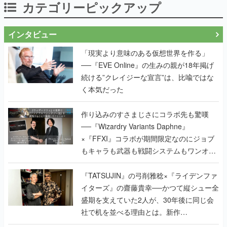
カテゴリーピックアップ
インタビュー
「現実より意味のある仮想世界を作る」
──『EVE Online』の生みの親が18年掲げ
続ける”クレイジーな宣言”は、比喩ではな
く本気だった
作り込みのすさまじさにコラボ先も驚嘆
──『Wizardry Variants Daphne』
×『FFXI』コラボが期間限定なのにジョブ
もキャラも武器も戦闘システムもワンオフ
で作り込まれた理由を両ディレクターに聞
く
『TATSUJIN』の弓削雅稔×『ライデンファ
イターズ』の齋藤貴幸──かつて縦シュー全
盛期を支えていた2人が、30年後に同じ会
社で机を並べる理由とは。新作
『TATSUJIN EXTREME』で初タッグを組