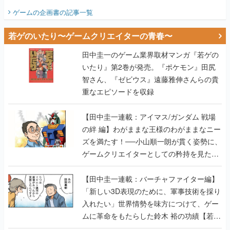
ビュー】
ゲームの企画書
の記事一覧
若ゲのいたり〜ゲームクリエイターの青春〜
田中圭一のゲーム業界取材マンガ『若ゲの
いたり』第2巻が発売。『ポケモン』田尻
智さん、『ゼビウス』遠藤雅伸さんらの貴
重なエピソードを収録
【田中圭一連載：アイマス/ガンダム 戦場
の絆 編】わがままな王様のわがままなニー
ズを満たす！──小山順一朗が貫く姿勢に、
ゲームクリエイターとしての矜持を見た
【若ゲのいたり最終回】
【田中圭一連載：バーチャファイター編】
「新しい3D表現のために、軍事技術を採り
入れたい」世界情勢を味方につけて、ゲー
ムに革命をもたらした鈴木 裕の功績【若ゲ
のいたり】