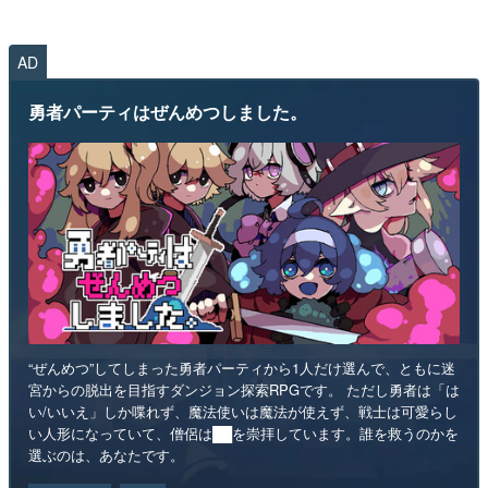
AD
勇者パーティはぜんめつしました。
“ぜんめつ”してしまった勇者パーティから1人だけ選んで、ともに迷
宮からの脱出を目指すダンジョン探索RPGです。 ただし勇者は「は
い/いいえ」しか喋れず、魔法使いは魔法が使えず、戦士は可愛らし
い人形になっていて、僧侶は██を崇拝しています。誰を救うのかを
選ぶのは、あなたです。