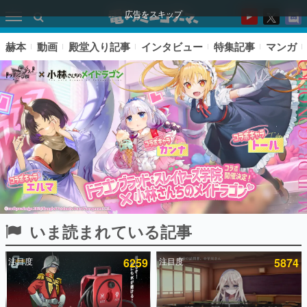
広告をスキップ
赫本
動画
殿堂入り記事
インタビュー
特集記事
マンガ
いま読まれている記事
ピックアップ
注目度
6259
注目度
5874
電ファミのいま読まれている記事ランキング
アプリセール情報