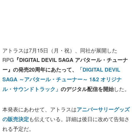
マンガ
女性向け
アプリレビュー
その他
アトラスは7月15日（月・祝）、同社が展開した
RPG
『DIGITAL DEVIL SAGA アバタール・チューナ
電ファミニコゲーマーとは？
ー』の発売20周年にあたって、
「DIGITAL DEVIL
運営：株式会社マレ
SAGA ～アバタール・チューナー～ 1&2 オリジナ
した。
ル・サウンドトラック」
のデジタル配信を開始
本発表にあわせて、アトラスは
アニバーサリーグッズ
も伝えている。詳細は後日に改めて告知さ
の販売決定
れる予定だ。