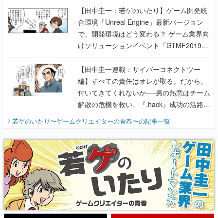
【田中圭一：若ゲのいたり】ゲーム開発統
合環境「Unreal Engine」最新バージョン
で、開発環境はどう変わる？ ゲーム業界向
けソリューションイベント「GTMF2019」
に行って、より理解を深めよう【PR】
【田中圭一連載：サイバーコネクトツー
編】すべての責任はオレが取る。だから、
付いてきてくれないか──男の熱意はチーム
解散の危機を救い、『.hack』成功の活路を
開く。業界の快男児・松山 洋に流れる血は
若ゲのいたり〜ゲームクリエイターの青春〜
の記事一覧
『少年ジャンプ』色だった【若ゲのいた
り】