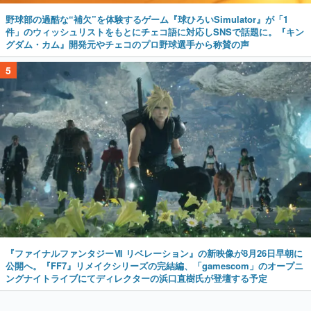
野球部の過酷な“補欠”を体験するゲーム『球ひろいSimulator』が「1
件」のウィッシュリストをもとにチェコ語に対応しSNSで話題に。『キン
グダム・カム』開発元やチェコのプロ野球選手から称賛の声
5
『ファイナルファンタジーⅦ リベレーション』の新映像が8月26日早朝に
公開へ。『FF7』リメイクシリーズの完結編、「gamescom」のオープニ
ングナイトライブにてディレクターの浜口直樹氏が登壇する予定