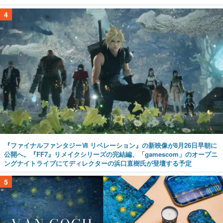
4
『ファイナルファンタジーⅦ リベレーション』の新映像が8月26日早朝に
公開へ。『FF7』リメイクシリーズの完結編、「gamescom」のオープニ
ングナイトライブにてディレクターの浜口直樹氏が登壇する予定
5