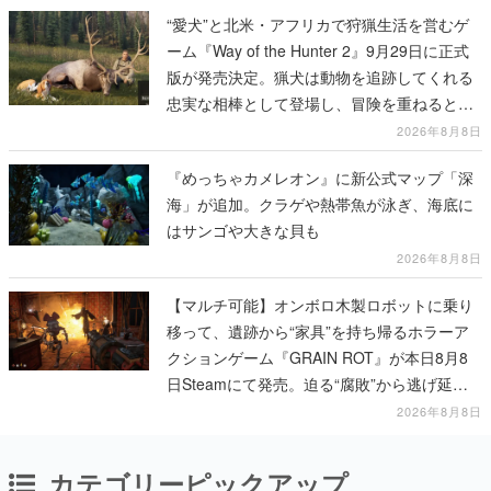
“愛犬”と北米・アフリカで狩猟生活を営むゲ
ーム『Way of the Hunter 2』9月29日に正式
版が発売決定。猟犬は動物を追跡してくれる
忠実な相棒として登場し、冒険を重ねると成
長する。記念撮影も可能
2026年8月8日
『めっちゃカメレオン』に新公式マップ「深
海」が追加。クラゲや熱帯魚が泳ぎ、海底に
はサンゴや大きな貝も
2026年8月8日
【マルチ可能】オンボロ木製ロボットに乗り
移って、遺跡から“家具”を持ち帰るホラーア
クションゲーム『GRAIN ROT』が本日8月8
日Steamにて発売。迫る“腐敗”から逃げ延
び、持ち帰った家具で基地を再建
2026年8月8日
カテゴリーピックアップ