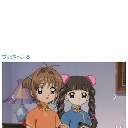
日本のコンテンツ産業やカルチャーに与えた影響を探る企
画です。
日本モバイルゲーム産業史
日本のモバイルゲーム史における主要なトピック・タイト
ルを網羅するほか、開発者へのインタビューや識者による
解説を掲載。約20年の歴史が一望できる決定版！
若ゲのいたり〜ゲームクリエイターの青春〜
『うつヌケ』『ペンと箸』等で知られるマンガ家・田中圭
一先生によるゲーム業界レポートマンガです。
記事へ戻る
なんでゲームは面白い？
ゲーム開発者・hamatsu氏がゲームの魅力を画面や操作の
具体的な形から解き明かしていく、硬派で骨太な評論連載
です。
ゲームが変えた日本語
「経験値」「裏技」「ラスボス」… ゲームにまつわる言葉
の起源や用法の変遷を、コンピューター文化史研究家・タ
イニーP氏が徹底調査。
カテゴリ
8 / 15
特集記事