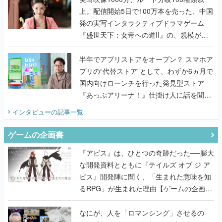
上。配信開始5日で100万本を売った、中国
発の実写インタラクティブドラマゲーム
『盛世天下：女帝への道II』の、規模が違
うこだわりをプロデューサーに聞いた
半年でアプリストアをオープン？ スマホア
プリの“代替ストア”として、わずか6ヵ月で
国内向けローンチを行った発見型ストア
『あっぷアリーナ！』仕掛け人に話を聞い
てみた
インタビュー
の記事一覧
ゲームの企画書
『アビス』は、ひとつの奇跡だった──膨大
な開発資料とともに『テイルズ オブ ジ ア
ビス』開発陣に聞く、「生まれた意味を知
るRPG」が生まれた理由【ゲームの企画
書】
なにが、人を「ロマンシング」させるの