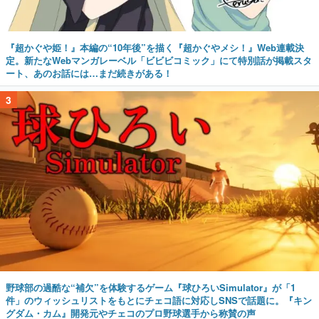
『超かぐや姫！』本編の“10年後”を描く『超かぐやメシ！』Web連載決
定。新たなWebマンガレーベル「ビビビコミック」にて特別話が掲載スタ
ート、あのお話には…まだ続きがある！
3
野球部の過酷な“補欠”を体験するゲーム『球ひろいSimulator』が「1
件」のウィッシュリストをもとにチェコ語に対応しSNSで話題に。『キン
グダム・カム』開発元やチェコのプロ野球選手から称賛の声