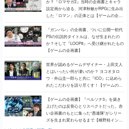
か？『ロマサガ2』当時の企画書とキャラ
設定画から迫る、河津秋敏がRPGに生み出
した「ロマン」の正体とは【ゲームの企画
書】
『ガンパレ』の企画書、ついに公開━初代
PSの伝説的タイトルは、なぜ生まれたの
か？そして『LOOP8』へ受け継がれたもの
【ゲームの企画書】
世界が認めるゲームデザイナー・上田文人
とはいったい何が凄いのか？ ヨコオタロ
ウ・外山圭一郎らと共に『ICO』に込めら
れたこだわりを語り尽くす！【ゲームの企
画書】
【ゲームの企画書】『ペルソナ3』を築き
上げたのは反骨心とリスペクトだった。赤
い企画書のもとに集った“愚連隊”がシリー
ズを生まれ変わらせるまで【橋野桂インタ
ビュー】