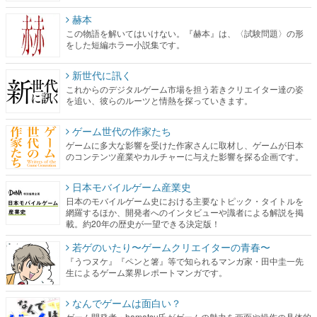
赫本
この物語を解いてはいけない。『赫本』は、〈試験問題〉の形
をした短編ホラー小説集です。
新世代に訊く
これからのデジタルゲーム市場を担う若きクリエイター達の姿
を追い、彼らのルーツと情熱を探っていきます。
ゲーム世代の作家たち
ゲームに多大な影響を受けた作家さんに取材し、ゲームが日本
のコンテンツ産業やカルチャーに与えた影響を探る企画です。
日本モバイルゲーム産業史
日本のモバイルゲーム史における主要なトピック・タイトルを
網羅するほか、開発者へのインタビューや識者による解説を掲
載。約20年の歴史が一望できる決定版！
若ゲのいたり〜ゲームクリエイターの青春〜
『うつヌケ』『ペンと箸』等で知られるマンガ家・田中圭一先
生によるゲーム業界レポートマンガです。
なんでゲームは面白い？
ゲーム開発者・hamatsu氏がゲームの魅力を画面や操作の具体的