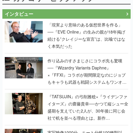
インタビュー
「現実より意味のある仮想世界を作る」
──『EVE Online』の生みの親が18年掲げ
続ける”クレイジーな宣言”は、比喩ではな
く本気だった
作り込みのすさまじさにコラボ先も驚嘆
──『Wizardry Variants Daphne』
×『FFXI』コラボが期間限定なのにジョブ
もキャラも武器も戦闘システムもワンオフ
で作り込まれた理由を両ディレクターに聞
く
『TATSUJIN』の弓削雅稔×『ライデンファ
イターズ』の齋藤貴幸──かつて縦シュー全
盛期を支えていた2人が、30年後に同じ会
社で机を並べる理由とは。新作
『TATSUJIN EXTREME』で初タッグを組
んだレジェンド2人に訊く開発秘話
実写映像1000分、ルート分岐100種類以