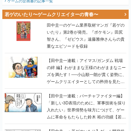
ゲームの企画書
の記事一覧
若ゲのいたり〜ゲームクリエイターの青春〜
田中圭一のゲーム業界取材マンガ『若ゲの
いたり』第2巻が発売。『ポケモン』田尻
智さん、『ゼビウス』遠藤雅伸さんらの貴
重なエピソードを収録
【田中圭一連載：アイマス/ガンダム 戦場
の絆 編】わがままな王様のわがままなニー
ズを満たす！──小山順一朗が貫く姿勢に、
ゲームクリエイターとしての矜持を見た
【若ゲのいたり最終回】
【田中圭一連載：バーチャファイター編】
「新しい3D表現のために、軍事技術を採り
入れたい」世界情勢を味方につけて、ゲー
ムに革命をもたらした鈴木 裕の功績【若ゲ
のいたり】