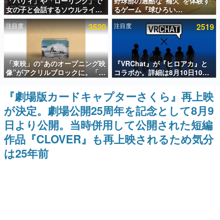
「パリィ」や「ローリング」で
野球部の過酷な“補欠”を体験す
女の子と会話するソウルライク
るゲーム『球ひろい
インタビュー
恋愛ゲーム『小早川さんはソウ
Simulator』が「1件」のウィッ
注目度
3520
注目度
2519
ルライク』無料公開。返事に失
シュリストをもとにチェコ語に
連載・特集一覧
敗すると「YOU DIED」
対応しSNSで話題に。『キング
ダム・カム』開発元やチェコの
プロ野球選手から称賛の声
殿堂入り記事
「東映」の“あのオープニング映
『VRChat』が『ヒロアカ』と
SNS拡散数が数千以上！ ページビュー数万以上！ などな
ど。多くの人々に読まれた、電ファミ渾身の“殿堂入り”記
像”がアクリルブロックに。「東
コラボか。詳細は8月10日10時
事をまとめました。
映ヒストリカル グッズコレクシ
より「Anique | アニーク」公式
ョン」が8月下旬より発売
Xにて公開
『劇場版カードキャプターさくら』再上映
ゲームの企画書
名作ゲームクリエイターの方々に製作時のエピソードをお
が決定。劇場公開25周年を記念として8月9
聞きし、ヒットする企画（ゲーム）とは何か？を探ってい
きます。
日より公開。当時併用して公開された短編
赫本
作品『CLOVER』も再上映されるため気分
この物語を解いてはいけない。『赫本』は、〈試験問題〉
は25年前
の形をした短編ホラー小説集です。
新世代に訊く
これからのデジタルゲーム市場を担う若きクリエイター達
の姿を追い、彼らのルーツと情熱を探っていきます。
ゲーム世代の作家たち
ゲームに多大な影響を受けた作家さんに取材し、ゲームが