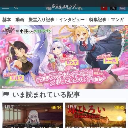
広告をスキップ
赫本
動画
殿堂入り記事
インタビュー
特集記事
マンガ
いま読まれている記事
ピックアップ
注目度
6644
注目度
3982
電ファミのいま読まれている記事ランキング
アプリセール情報