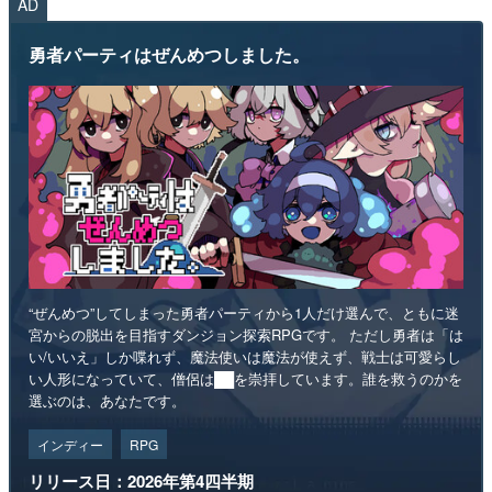
AD
勇者パーティはぜんめつしました。
“ぜんめつ”してしまった勇者パーティから1人だけ選んで、ともに迷
宮からの脱出を目指すダンジョン探索RPGです。 ただし勇者は「は
い/いいえ」しか喋れず、魔法使いは魔法が使えず、戦士は可愛らし
い人形になっていて、僧侶は██を崇拝しています。誰を救うのかを
選ぶのは、あなたです。
インディー
RPG
リリース日：2026年第4四半期