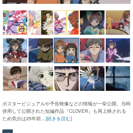
マンガ
女性向け
アプリレビュー
その他
電ファミニコゲーマーとは？
運営：株式会社マレ
ポスタービジュアルや予告映像などの情報が一挙公開。当時
併用して公開された短編作品『CLOVER』も再上映される
ため気分は25年前...
[続きを読む]