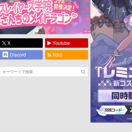
X
Youtube
Discord
RSS