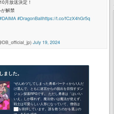
年10月放送決定！
ルが解禁
#DAIMA
#DragonBall
https://t.co/fCzX4hGr5q
fficial_jp)
July 19, 2024
しました。
“ぜんめつ”してしまった勇者パーティから1人だ
け選んで、ともに迷宮からの脱出を目指すダン
ジョン探索RPGです。 ただし勇者は「はい/い
いえ」しか喋れず、魔法使いは魔法が使えず、
戦士は可愛らしい人形になっていて、僧侶は
██を崇拝しています。誰を救うのかを選ぶの
は、あなたです。