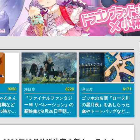
9350
8228
6171
注目度
注目度
ちゃるさん
『ファイナルファンタジ
ゴッホの名画『ローヌ川
時期など
ーⅦ リベレーション』の
の星月夜』をあしらった
15時から
新映像が8月26日早朝に
傘やトートバッグなどが
公開へ。『FF7』リメイ
登場。8月7日21時より2
クシリーズの完結編、
日間限定で予約販売
「gamescom」のオープ
ニングナイトライブにて