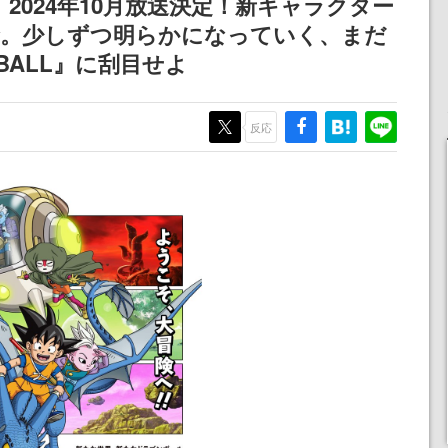
』2024年10月放送決定！新キャラクター
ディレクターの浜口直樹
禁。少しずつ明らかになっていく、まだ
氏が登壇する予定
BALL』に刮目せよ
反応