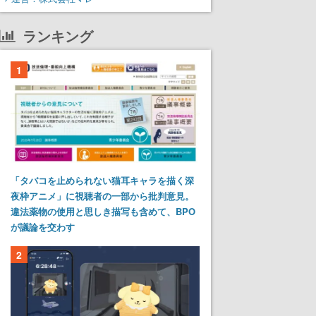
ランキング
1
「タバコを止められない猫耳キャラを描く深
夜枠アニメ」に視聴者の一部から批判意見。
違法薬物の使用と思しき描写も含めて、BPO
が議論を交わす
2