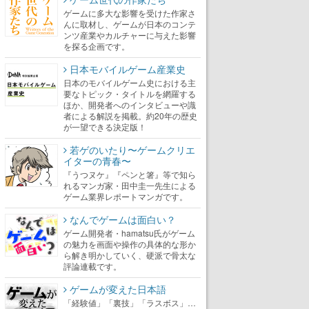
ゲームに多大な影響を受けた作家さ
んに取材し、ゲームが日本のコンテ
ンツ産業やカルチャーに与えた影響
を探る企画です。
日本モバイルゲーム産業史
日本のモバイルゲーム史における主
要なトピック・タイトルを網羅する
ほか、開発者へのインタビューや識
者による解説を掲載。約20年の歴史
が一望できる決定版！
若ゲのいたり〜ゲームクリエ
イターの青春〜
『うつヌケ』『ペンと箸』等で知ら
れるマンガ家・田中圭一先生による
ゲーム業界レポートマンガです。
なんでゲームは面白い？
ゲーム開発者・hamatsu氏がゲーム
の魅力を画面や操作の具体的な形か
ら解き明かしていく、硬派で骨太な
評論連載です。
ゲームが変えた日本語
「経験値」「裏技」「ラスボス」…