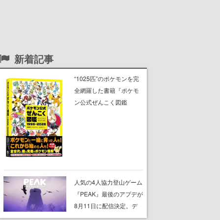
新着記事
“1025匹”のポケモンを完
全網羅した書籍『ポケモ
ン公式ぜんこく図鑑
1996-2026』本日発売。
タイプ・分類・高さ・重
さ・特性・隠れ特性・進
化ルート、図鑑の説明文
や専門用語の解説も収録
人気の4人協力登山ゲーム
『PEAK』最後のアプデが
8月11日に配信決定。デ
ストラップが張り巡らさ