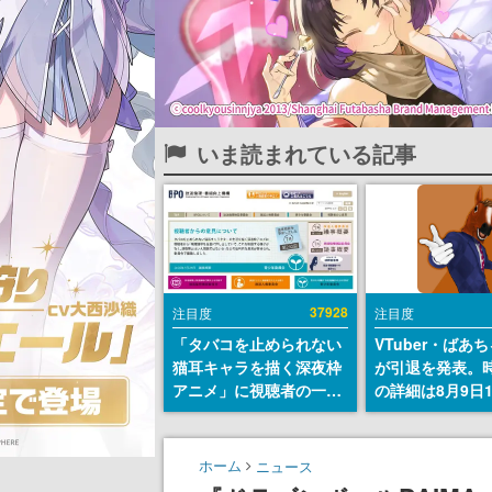
いま読まれている記事
37928
注目度
注目度
「タバコを止められない
VTuber・ばあ
猫耳キャラを描く深夜枠
が引退を発表。
アニメ」に視聴者の一部
の詳細は8月9日
から批判意見。違法薬物
の配信で説明
の使用と思しき描写も含
めて、BPOが議論を交わ
ホーム
ニュース
す