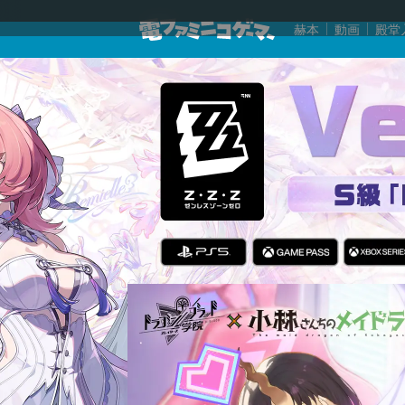
赫本
動画
殿堂