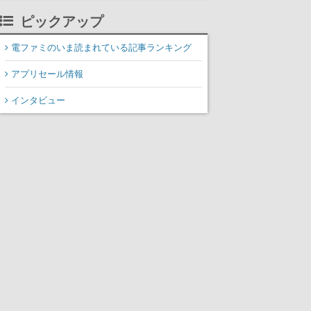
れた“塔“のバイオーム
ピックアップ
「GLOOM」と「THE
CITADEL」が登場し、火
電ファミのいま読まれている記事ランキング
山地帯と入れ替わる
アプリセール情報
インタビュー