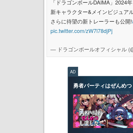
「ドラゴンボールDAIMA」2024
新キャラクター&メインビジュア
さらに待望の新トレーラーも公開!
pic.twitter.com/zW7l78djPj
— ドラゴンボールオフィシャル (@DB_o
AD
勇者パーティはぜんめつ