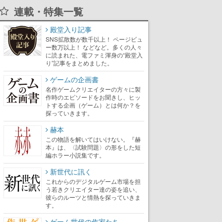
連載・特集一覧
殿堂入り記事
SNS拡散数が数千以上！ ページビュ
ー数万以上！ などなど。多くの人々
に読まれた、電ファミ渾身の“殿堂入
り”記事をまとめました。
ゲームの企画書
名作ゲームクリエイターの方々に製
作時のエピソードをお聞きし、ヒッ
トする企画（ゲーム）とは何か？を
探っていきます。
赫本
この物語を解いてはいけない。『赫
本』は、〈試験問題〉の形をした短
編ホラー小説集です。
新世代に訊く
これからのデジタルゲーム市場を担
う若きクリエイター達の姿を追い、
彼らのルーツと情熱を探っていきま
す。
ゲーム世代の作家たち