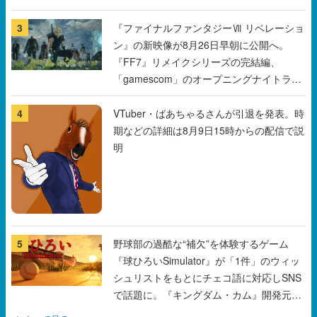
3
『ファイナルファンタジーⅦ リベレーショ
ン』の新映像が8月26日早朝に公開へ。
『FF7』リメイクシリーズの完結編、
「gamescom」のオープニングナイトライ
ブにてディレクターの浜口直樹氏が登壇す
る予定
4
VTuber・ばあちゃるさんが引退を発表。時
期などの詳細は8月9日15時からの配信で説
明
5
野球部の過酷な“補欠”を体験するゲーム
『球ひろいSimulator』が「1件」のウィッ
シュリストをもとにチェコ語に対応しSNS
で話題に。『キングダム・カム』開発元や
チェコのプロ野球選手から称賛の声