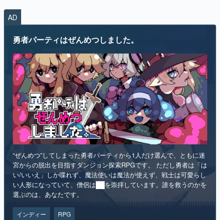
AD
勇者パーティはぜんめつしました。
“ぜんめつ”してしまった勇者パーティから1人だけ選んで、ともに迷
宮からの脱出を目指すダンジョン探索RPGです。 ただし勇者は「は
い/いいえ」しか喋れず、魔法使いは魔法が使えず、戦士は可愛らし
い人形になっていて、僧侶は██を崇拝しています。誰を救うのかを
選ぶのは、あなたです。
インディー
RPG