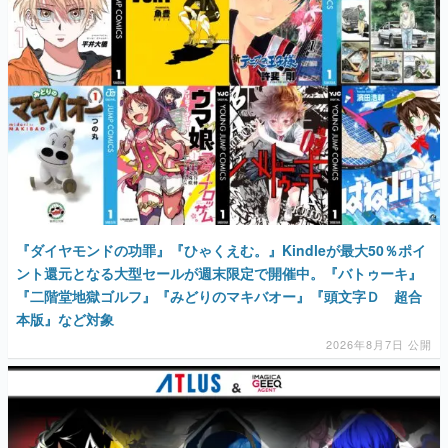
マンガ
女性向け
アプリレビュー
その他
電ファミニコゲーマーとは？
運営：株式会社マレ
『ダイヤモンドの功罪』『ひゃくえむ。』Kindleが最大50％ポイ
ント還元となる大型セールが週末限定で開催中。『バトゥーキ』
『二階堂地獄ゴルフ』『みどりのマキバオー』『頭文字Ｄ 超合
本版』など対象
2026年8月7日 公開