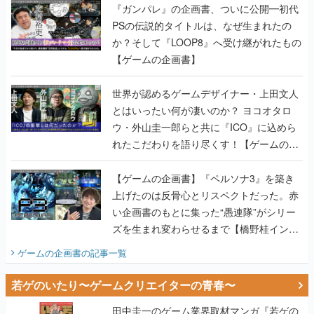
『ガンパレ』の企画書、ついに公開━初代
PSの伝説的タイトルは、なぜ生まれたの
か？そして『LOOP8』へ受け継がれたもの
【ゲームの企画書】
世界が認めるゲームデザイナー・上田文人
とはいったい何が凄いのか？ ヨコオタロ
ウ・外山圭一郎らと共に『ICO』に込めら
れたこだわりを語り尽くす！【ゲームの企
画書】
【ゲームの企画書】『ペルソナ3』を築き
上げたのは反骨心とリスペクトだった。赤
い企画書のもとに集った“愚連隊”がシリー
ズを生まれ変わらせるまで【橋野桂インタ
ビュー】
ゲームの企画書
の記事一覧
若ゲのいたり〜ゲームクリエイターの青春〜
田中圭一のゲーム業界取材マンガ『若ゲの