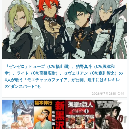
『ゼンゼロ』ヒューゴ（CV:福山潤）、狛野真斗（CV:興津和
幸）、ライト（CV:高橋広樹）、セヴェリアン（CV:森川智之）の
4人が歌う「モエチャッカファイア」が公開。途中にはキレキレ
の“ダンスパート”も
2026年7月26日 公開