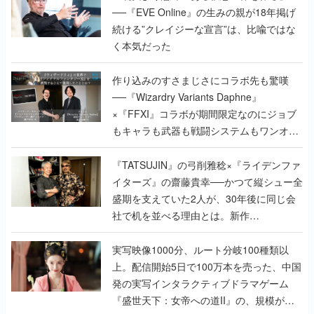
──『EVE Online』の生みの親が18年掲げ
続ける”クレイジーな宣言”は、比喩ではな
く本気だった
作り込みのすさまじさにコラボ先も驚嘆
──『Wizardry Variants Daphne』
×『FFXI』コラボが期間限定なのにジョブ
もキャラも武器も戦闘システムもワンオフ
で作り込まれた理由を両ディレクターに聞
く
『TATSUJIN』の弓削雅稔×『ライデンファ
イターズ』の齋藤貴幸──かつて縦シュー全
盛期を支えていた2人が、30年後に同じ会
社で机を並べる理由とは。新作
『TATSUJIN EXTREME』で初タッグを組
んだレジェンド2人に訊く開発秘話
実写映像1000分、ルート分岐100種類以
上。配信開始5日で100万本を売った、中国
発の実写インタラクティブドラマゲーム
『盛世天下：女帝への道II』の、規模が違