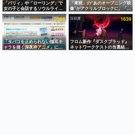
「パリィ」や「ローリング」で
「東映」の“あのオープニング映
女の子と会話するソウルライク
像”がアクリルブロックに。「東
インタビュー
恋愛ゲーム『小早川さんはソウ
映ヒストリカル グッズコレクシ
注目度
2398
注目度
1639
ルライク』無料公開。返事に失
ョン」が8月下旬より発売
連載・特集一覧
敗すると「YOU DIED」
殿堂入り記事
SNS拡散数が数千以上！ ページビュー数万以上！ などな
「タバコを止められない猫耳キ
フロム新作『ダスクブラッド』
ど。多くの人々に読まれた、電ファミ渾身の“殿堂入り”記
ャラを描く深夜枠アニメ」に視
ネットワークテストの当選結果
事をまとめました。
聴者の一部から批判意見。違法
が8月7日22時に発表。応募サイ
薬物の使用と思しき描写も含め
トのマイページから確認可能、
ゲームの企画書
て、BPOが議論を交わす
テスト実施は8月21日～24日
名作ゲームクリエイターの方々に製作時のエピソードをお
聞きし、ヒットする企画（ゲーム）とは何か？を探ってい
きます。
赫本
この物語を解いてはいけない。『赫本』は、〈試験問題〉
の形をした短編ホラー小説集です。
新世代に訊く
これからのデジタルゲーム市場を担う若きクリエイター達
の姿を追い、彼らのルーツと情熱を探っていきます。
ゲーム世代の作家たち
ゲームに多大な影響を受けた作家さんに取材し、ゲームが