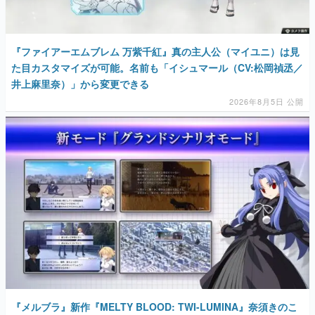
『ファイアーエムブレム 万紫千紅』真の主人公（マイユニ）は見
た目カスタマイズが可能。名前も「イシュマール（CV:松岡禎丞／
井上麻里奈）」から変更できる
2026年8月5日 公開
『メルブラ』新作『MELTY BLOOD: TWI-LUMINA』奈須きのこ