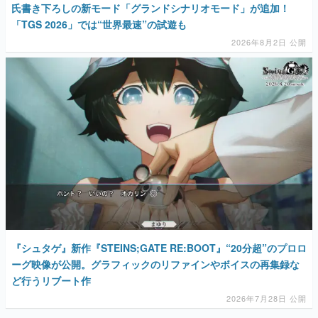
氏書き下ろしの新モード「グランドシナリオモード」が追加！
「TGS 2026」では“世界最速”の試遊も
2026年8月2日 公開
『シュタゲ』新作『STEINS;GATE RE:BOOT』“20分超”のプロロ
ーグ映像が公開。グラフィックのリファインやボイスの再集録な
ど行うリブート作
2026年7月28日 公開