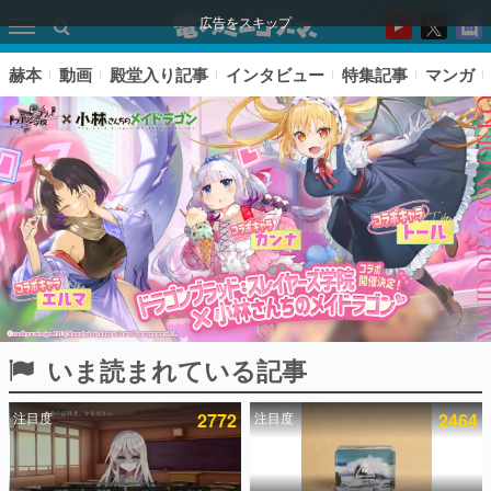
広告をスキップ
赫本
動画
殿堂入り記事
インタビュー
特集記事
マンガ
いま読まれている記事
ピックアップ
注目度
2772
注目度
2464
電ファミのいま読まれている記事ランキング
アプリセール情報