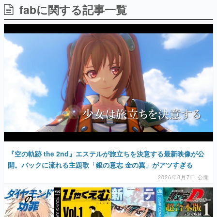
fabに関する記事一覧
日本のコンテンツ産業やカルチャーに与えた影響を探る企
画です。
日本モバイルゲーム産業史
日本のモバイルゲーム史における主要なトピック・タイト
ルを網羅するほか、開発者へのインタビューや識者による
解説を掲載。約20年の歴史が一望できる決定版！
若ゲのいたり〜ゲームクリエイターの青春〜
『うつヌケ』『ペンと箸』等で知られるマンガ家・田中圭
一先生によるゲーム業界レポートマンガです。
なんでゲームは面白い？
ゲーム開発者・hamatsu氏がゲームの魅力を画面や操作の
具体的な形から解き明かしていく、硬派で骨太な評論連載
です。
ゲームが変えた日本語
『空の軌跡 the 2nd』エステルが旅立ちを決意する最新映像が公
「経験値」「裏技」「ラスボス」… ゲームにまつわる言葉
の起源や用法の変遷を、コンピューター文化史研究家・タ
開。バックに流れる主題歌「銀の意志 金の翼」がアツすぎる
イニーP氏が徹底調査。
2026年8月7日 公開
カテゴリ
特集記事