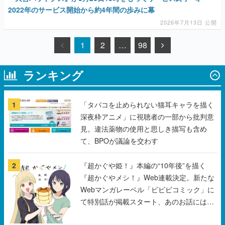
2022年のサービス開始から約4年間の歩みに幕
2026年7月13日 公開
1
2
…
98
ランキング
1
「タバコを止められない猫耳キャラを描く
深夜枠アニメ」に視聴者の一部から批判意
見。違法薬物の使用と思しき描写も含め
て、BPOが議論を交わす
2
『超かぐや姫！』本編の“10年後”を描く
『超かぐやメシ！』Web連載決定。新たな
Webマンガレーベル「ビビビコミック」に
て特別話が掲載スタート、あのお話には…
まだ続きがある！