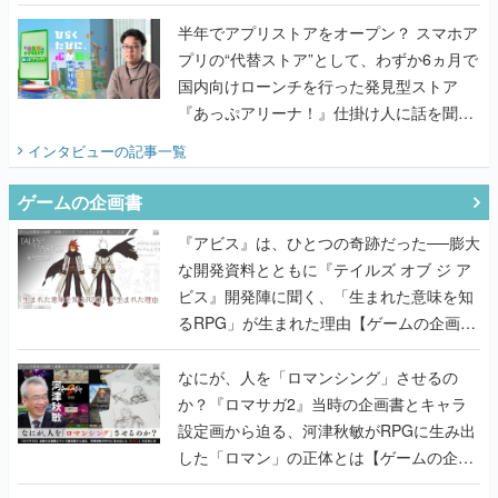
うこだわりをプロデューサーに聞いた
半年でアプリストアをオープン？ スマホア
プリの“代替ストア”として、わずか6ヵ月で
国内向けローンチを行った発見型ストア
『あっぷアリーナ！』仕掛け人に話を聞い
てみた
インタビュー
の記事一覧
ゲームの企画書
『アビス』は、ひとつの奇跡だった──膨大
な開発資料とともに『テイルズ オブ ジ ア
ビス』開発陣に聞く、「生まれた意味を知
るRPG」が生まれた理由【ゲームの企画
書】
なにが、人を「ロマンシング」させるの
か？『ロマサガ2』当時の企画書とキャラ
設定画から迫る、河津秋敏がRPGに生み出
した「ロマン」の正体とは【ゲームの企画
書】