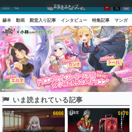
広告をスキップ
赫本
動画
殿堂入り記事
インタビュー
特集記事
マンガ
いま読まれている記事
ピックアップ
注目度
6666
注目度
5170
電ファミのいま読まれている記事ランキング
アプリセール情報