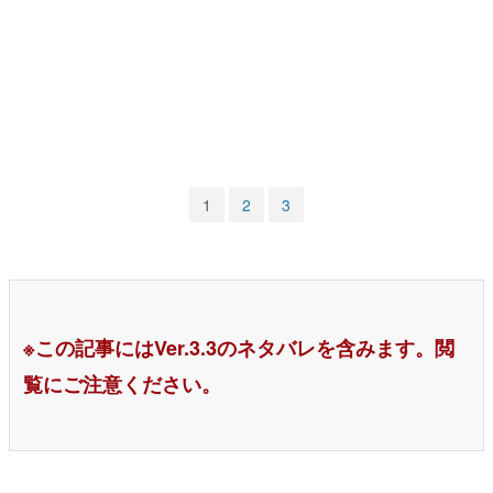
マンガ
女性向け
アプリレビュー
その他
1
2
3
電ファミニコゲーマーとは？
運営：株式会社マレ
※この記事にはVer.3.3のネタバレを含みます。閲
覧にご注意ください。