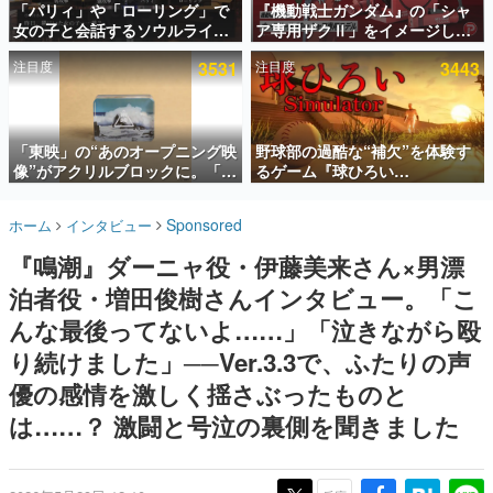
「パリィ」や「ローリング」で
『機動戦士ガンダム』の「シャ
女の子と会話するソウルライク
ア専用ザクⅡ」をイメージした
インタビュー
恋愛ゲーム『小早川さんはソウ
散水ホースリールが予約開始。
注目度
3531
注目度
3443
ルライク』無料公開。返事に失
本体にはシャアのパーソナルマ
連載・特集一覧
敗すると「YOU DIED」
ークやジオン公国軍のエンブレ
ム、型式番号などを配置
殿堂入り記事
SNS拡散数が数千以上！ ページビュー数万以上！ などな
「東映」の“あのオープニング映
野球部の過酷な“補欠”を体験す
ど。多くの人々に読まれた、電ファミ渾身の“殿堂入り”記
像”がアクリルブロックに。「東
るゲーム『球ひろい
事をまとめました。
映ヒストリカル グッズコレクシ
Simulator』が「1件」のウィッ
ョン」が8月下旬より発売
シュリストをもとにチェコ語に
ゲームの企画書
Sponsored
ホーム
インタビュー
対応しSNSで話題に。『キング
名作ゲームクリエイターの方々に製作時のエピソードをお
聞きし、ヒットする企画（ゲーム）とは何か？を探ってい
ダム・カム』開発元やチェコの
『鳴潮』ダーニャ役・伊藤美来さん×男漂
きます。
プロ野球選手から称賛の声
泊者役・増田俊樹さんインタビュー。「こ
赫本
この物語を解いてはいけない。『赫本』は、〈試験問題〉
んな最後ってないよ……」「泣きながら殴
の形をした短編ホラー小説集です。
り続けました」──Ver.3.3で、ふたりの声
優の感情を激しく揺さぶったものと
新世代に訊く
これからのデジタルゲーム市場を担う若きクリエイター達
は……？ 激闘と号泣の裏側を聞きました
の姿を追い、彼らのルーツと情熱を探っていきます。
ゲーム世代の作家たち
ゲームに多大な影響を受けた作家さんに取材し、ゲームが