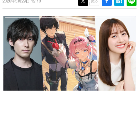
2026年5月29日 12:10
反応
日本のコンテンツ産業やカルチャーに与えた影響を探る企
画です。
日本モバイルゲーム産業史
日本のモバイルゲーム史における主要なトピック・タイト
ルを網羅するほか、開発者へのインタビューや識者による
解説を掲載。約20年の歴史が一望できる決定版！
若ゲのいたり〜ゲームクリエイターの青春〜
『うつヌケ』『ペンと箸』等で知られるマンガ家・田中圭
一先生によるゲーム業界レポートマンガです。
なんでゲームは面白い？
ゲーム開発者・hamatsu氏がゲームの魅力を画面や操作の
具体的な形から解き明かしていく、硬派で骨太な評論連載
です。
ゲームが変えた日本語
「経験値」「裏技」「ラスボス」… ゲームにまつわる言葉
の起源や用法の変遷を、コンピューター文化史研究家・タ
イニーP氏が徹底調査。
カテゴリ
特集記事