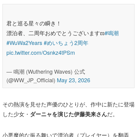
君と巡る星々の瞬き！
漂泊者、二周年おめでとうございますಣ
#鳴潮
#WuWa2Years
#めいちょう2周年
pic.twitter.com/Osnkz4tPSm
— 鳴潮 (Wuthering Waves) 公式
(@WW_JP_Official)
May 23, 2026
その熱演を見せた声優のひとりが、作中に新たに登場
した少女・
だ。
ダーニャを演じた伊藤美来さん
小悪魔的な振る舞いで漂泊者（プレイヤー）を翻弄