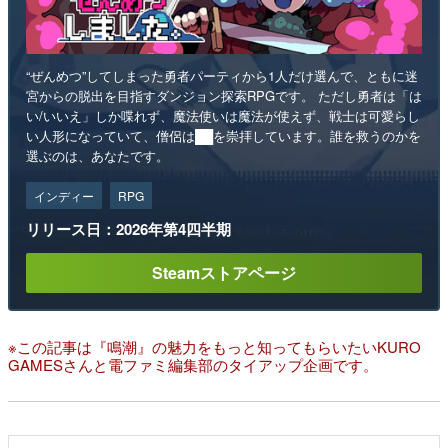
“ぜんめつ”してしまった勇者パーティから1人だけ選んで、ともに迷
宮からの脱出を目指すダンジョン探索RPGです。 ただし勇者は「は
い/いいえ」しか喋れず、魔法使いは魔法が使えず、戦士は可愛らし
い人形になっていて、僧侶は██を崇拝しています。誰を救うのかを
選ぶのは、あなたです。
インディー
RPG
リリース日：2026年第4四半期
Steamストアページ
※この記事は『鳴潮』の魅力をもっと知ってもらいたいKURO
GAMESさんと電ファミ編集部のタイアップ企画です。