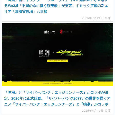
るVer2.5「不滅の命に捧ぐ讃美歌」が実装。ギミック搭載の新エ
リア「隠海実験場」も追加
2025年7月24日 公開
『鳴潮』と『サイバーパンク：エッジランナーズ』がコラボが決
定、2026年に正式始動。『サイバーパンク2077』の世界を描くア
ニメ『サイバーパンク：エッジランナーズ』と『鳴潮』がコラボ
2025年4月19日 公開