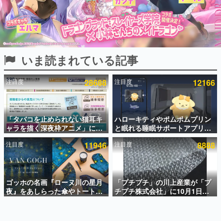
インタビュー
連載・特集一覧
殿堂入り記事
いま読まれている記事
SNS拡散数が数千以上！ ページビュー数万以上！ などな
ど。多くの人々に読まれた、電ファミ渾身の“殿堂入り”記
事をまとめました。
注目度
28688
注目度
12166
ゲームの企画書
名作ゲームクリエイターの方々に製作時のエピソードをお
聞きし、ヒットする企画（ゲーム）とは何か？を探ってい
「タバコを止められない猫耳キ
ハローキティやポムポムプリン
きます。
ャラを描く深夜枠アニメ」に視
と眠れる睡眠サポートアプリ
赫本
聴者の一部から批判意見。違法
『ゆめたび』が配信中。キャラ
この物語を解いてはいけない。『赫本』は、〈試験問題〉
注目度
11946
注目度
8888
薬物の使用と思しき描写も含め
ごとのASMRや目覚ましアラー
の形をした短編ホラー小説集です。
て、BPOが議論を交わす
ムも搭載
新世代に訊く
ゴッホの名画『ローヌ川の星月
「プチプチ」の川上産業が「プ
これからのデジタルゲーム市場を担う若きクリエイター達
の姿を追い、彼らのルーツと情熱を探っていきます。
夜』をあしらった傘やトートバ
チプチ株式会社」に10月1日よ
ッグなどが登場。8月7日21時よ
り社名変更へ。創業58年で初め
り2日間限定で予約販売
ての変更で、“プチッ”と鳴るお
ゲーム世代の作家たち
なじみの緩衝材が会社の名前に
ゲームに多大な影響を受けた作家さんに取材し、ゲームが