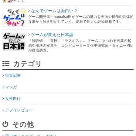
なんでゲームは面白い？
ゲーム開発者・hamatsu氏がゲームの魅力を画面や操作の具体的
な形から解き明かしていく、硬派で骨太な評論連載です。
ゲームが変えた日本語
「経験値」「裏技」「ラスボス」… ゲームにまつわる言葉の起
源や用法の変遷を、コンピューター文化史研究家・タイニーP氏
が徹底調査。
カテゴリ
特集記事
マンガ
女性向け
アプリレビュー
その他
電ファミニコゲーマーとは？