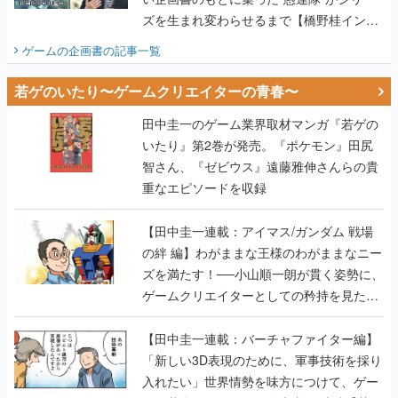
ズを生まれ変わらせるまで【橋野桂インタ
ビュー】
ゲームの企画書
の記事一覧
若ゲのいたり〜ゲームクリエイターの青春〜
田中圭一のゲーム業界取材マンガ『若ゲの
いたり』第2巻が発売。『ポケモン』田尻
智さん、『ゼビウス』遠藤雅伸さんらの貴
重なエピソードを収録
【田中圭一連載：アイマス/ガンダム 戦場
の絆 編】わがままな王様のわがままなニー
ズを満たす！──小山順一朗が貫く姿勢に、
ゲームクリエイターとしての矜持を見た
【若ゲのいたり最終回】
【田中圭一連載：バーチャファイター編】
「新しい3D表現のために、軍事技術を採り
入れたい」世界情勢を味方につけて、ゲー