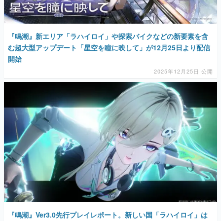
『鳴潮』新エリア「ラハイロイ」や探索バイクなどの新要素を含
む超大型アップデート「星空を瞳に映して」が12月25日より配信
開始
2025年12月25日 公開
『鳴潮』Ver3.0先行プレイレポート。新しい国「ラハイロイ」は