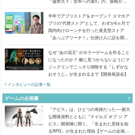
『盛世天下：女帝への道II』の、規模が違
うこだわりをプロデューサーに聞いた
半年でアプリストアをオープン？ スマホア
プリの“代替ストア”として、わずか6ヵ月で
国内向けローンチを行った発見型ストア
『あっぷアリーナ！』仕掛け人に話を聞い
てみた
なぜ “あの花王” がホラーゲームを作ること
になったのか？ 敵に見つからないようにマ
ジックリンでこっそり掃除する『しずかな
おそうじ』が生まれるまで【開発座談会】
インタビュー
の記事一覧
ゲームの企画書
『アビス』は、ひとつの奇跡だった──膨大
な開発資料とともに『テイルズ オブ ジ ア
ビス』開発陣に聞く、「生まれた意味を知
るRPG」が生まれた理由【ゲームの企画