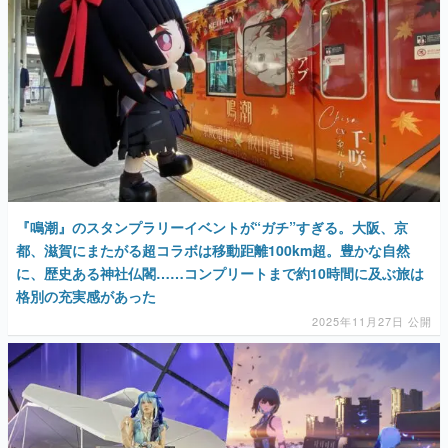
『鳴潮』のスタンプラリーイベントが“ガチ”すぎる。大阪、京
都、滋賀にまたがる超コラボは移動距離100km超。豊かな自然
に、歴史ある神社仏閣……コンプリートまで約10時間に及ぶ旅は
格別の充実感があった
2025年11月27日 公開