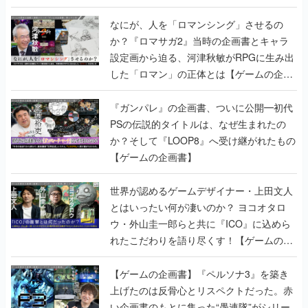
書】
なにが、人を「ロマンシング」させるの
か？『ロマサガ2』当時の企画書とキャラ
設定画から迫る、河津秋敏がRPGに生み出
した「ロマン」の正体とは【ゲームの企画
書】
『ガンパレ』の企画書、ついに公開━初代
PSの伝説的タイトルは、なぜ生まれたの
か？そして『LOOP8』へ受け継がれたもの
【ゲームの企画書】
世界が認めるゲームデザイナー・上田文人
とはいったい何が凄いのか？ ヨコオタロ
ウ・外山圭一郎らと共に『ICO』に込めら
れたこだわりを語り尽くす！【ゲームの企
画書】
【ゲームの企画書】『ペルソナ3』を築き
上げたのは反骨心とリスペクトだった。赤
い企画書のもとに集った“愚連隊”がシリー