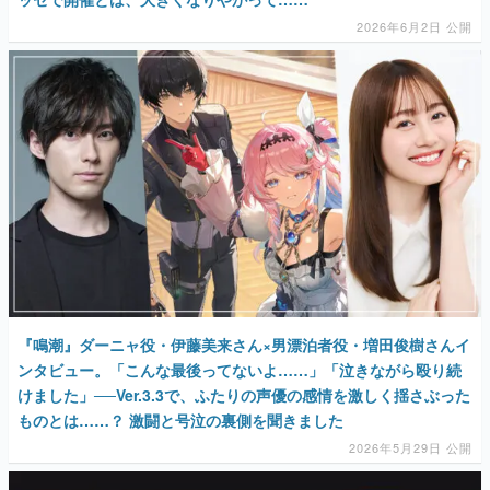
2026年6月2日 公開
『鳴潮』ダーニャ役・伊藤美来さん×男漂泊者役・増田俊樹さんイ
ンタビュー。「こんな最後ってないよ……」「泣きながら殴り続
けました」──Ver.3.3で、ふたりの声優の感情を激しく揺さぶった
ものとは……？ 激闘と号泣の裏側を聞きました
2026年5月29日 公開