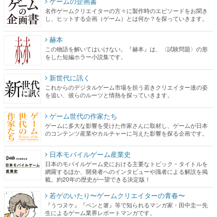
ゲームの企画書
名作ゲームクリエイターの方々に製作時のエピソードをお聞き
し、ヒットする企画（ゲーム）とは何か？を探っていきます。
赫本
この物語を解いてはいけない。『赫本』は、〈試験問題〉の形
をした短編ホラー小説集です。
新世代に訊く
これからのデジタルゲーム市場を担う若きクリエイター達の姿
を追い、彼らのルーツと情熱を探っていきます。
ゲーム世代の作家たち
ゲームに多大な影響を受けた作家さんに取材し、ゲームが日本
のコンテンツ産業やカルチャーに与えた影響を探る企画です。
日本モバイルゲーム産業史
日本のモバイルゲーム史における主要なトピック・タイトルを
網羅するほか、開発者へのインタビューや識者による解説を掲
載。約20年の歴史が一望できる決定版！
若ゲのいたり〜ゲームクリエイターの青春〜
『うつヌケ』『ペンと箸』等で知られるマンガ家・田中圭一先
生によるゲーム業界レポートマンガです。