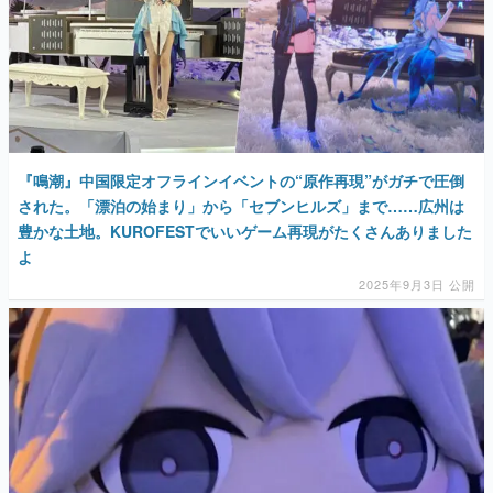
『鳴潮』中国限定オフラインイベントの“原作再現”がガチで圧倒
された。「漂泊の始まり」から「セブンヒルズ」まで……広州は
豊かな土地。KUROFESTでいいゲーム再現がたくさんありました
よ
2025年9月3日 公開