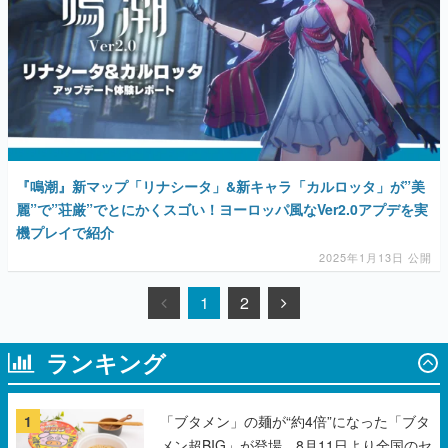
『鳴潮』新マップ「リナシータ」&新キャラ「カルロッタ」が”美
麗”で”荘厳”でとにかくスゴい！ヨーロッパ風なVer2.0アプデを実
機プレイで紹介
2025年1月13日 公開
1
2
ランキング
1
「ブタメン」の麺が“約4倍”になった「ブタ
メン超BIG」が登場。8月11日より全国のセ