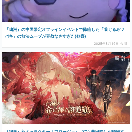
『鳴潮』の中国限定オフラインイベントで降臨した「着ぐるみツ
バキ」の無法ムーブが容赦なさすぎた(歓喜)
2025年8月19日 公開
『鳴潮』新キャラクター「フローヴァ」（CV: 藤田咲）が登場す