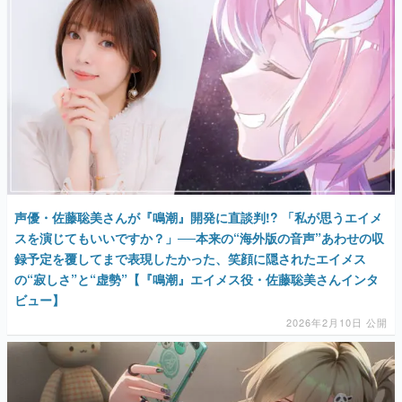
声優・佐藤聡美さんが『鳴潮』開発に直談判!? 「私が思うエイメ
スを演じてもいいですか？」──本来の“海外版の音声”あわせの収
録予定を覆してまで表現したかった、笑顔に隠されたエイメス
の“寂しさ”と“虚勢”【『鳴潮』エイメス役・佐藤聡美さんインタ
ビュー】
2026年2月10日 公開