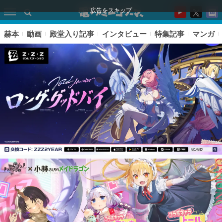
広告をスキップ
赫本
動画
殿堂入り記事
インタビュー
特集記事
マンガ
ピックアップ
電ファミのいま読まれている記事ランキング
アプリセール情報