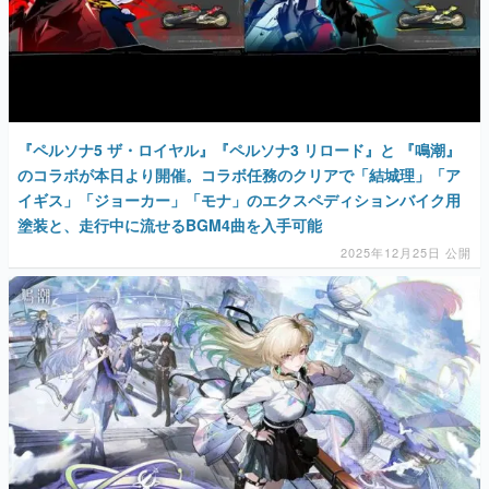
『ペルソナ5 ザ・ロイヤル』『ペルソナ3 リロード』と 『鳴潮』
のコラボが本日より開催。コラボ任務のクリアで「結城理」「ア
イギス」「ジョーカー」「モナ」のエクスペディションバイク用
塗装と、走行中に流せるBGM4曲を入手可能
2025年12月25日 公開