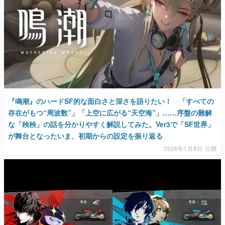
『鳴潮』のハードSF的な面白さと深さを語りたい！ 「すべての
存在がもつ“周波数”」「上空に広がる“天空海”」……序盤の難解
な「秧秧」の話を分かりやすく解説してみた。Ver3で「SF世界」
が舞台となったいま、初期からの設定を振り返る
2026年1月8日 公開