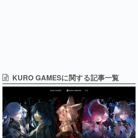
日本のコンテンツ産業やカルチャーに与えた影響を探る企
画です。
日本モバイルゲーム産業史
日本のモバイルゲーム史における主要なトピック・タイト
ルを網羅するほか、開発者へのインタビューや識者による
解説を掲載。約20年の歴史が一望できる決定版！
若ゲのいたり〜ゲームクリエイターの青春〜
『うつヌケ』『ペンと箸』等で知られるマンガ家・田中圭
一先生によるゲーム業界レポートマンガです。
なんでゲームは面白い？
ゲーム開発者・hamatsu氏がゲームの魅力を画面や操作の
KURO GAMESに関する記事一覧
具体的な形から解き明かしていく、硬派で骨太な評論連載
です。
ゲームが変えた日本語
「経験値」「裏技」「ラスボス」… ゲームにまつわる言葉
の起源や用法の変遷を、コンピューター文化史研究家・タ
イニーP氏が徹底調査。
カテゴリ
特集記事