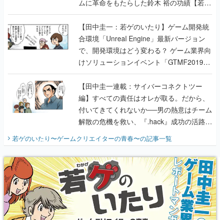
ムに革命をもたらした鈴木 裕の功績【若ゲ
のいたり】
【田中圭一：若ゲのいたり】ゲーム開発統
合環境「Unreal Engine」最新バージョン
で、開発環境はどう変わる？ ゲーム業界向
けソリューションイベント「GTMF2019」
に行って、より理解を深めよう【PR】
【田中圭一連載：サイバーコネクトツー
編】すべての責任はオレが取る。だから、
付いてきてくれないか──男の熱意はチーム
解散の危機を救い、『.hack』成功の活路を
開く。業界の快男児・松山 洋に流れる血は
若ゲのいたり〜ゲームクリエイターの青春〜
の記事一覧
『少年ジャンプ』色だった【若ゲのいた
り】