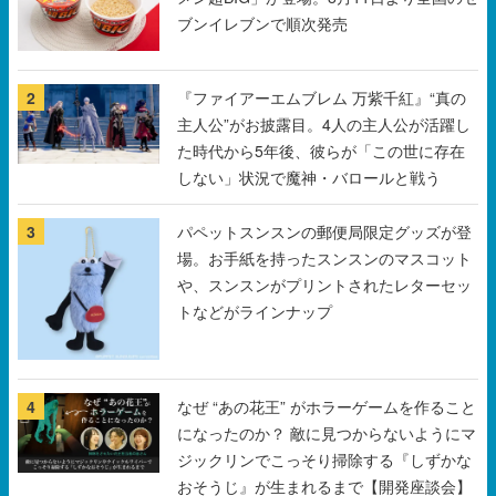
ブンイレブンで順次発売
2
『ファイアーエムブレム 万紫千紅』“真の
主人公”がお披露目。4人の主人公が活躍し
た時代から5年後、彼らが「この世に存在
しない」状況で魔神・バロールと戦う
3
パペットスンスンの郵便局限定グッズが登
場。お手紙を持ったスンスンのマスコット
や、スンスンがプリントされたレターセッ
トなどがラインナップ
4
なぜ “あの花王” がホラーゲームを作ること
になったのか？ 敵に見つからないようにマ
ジックリンでこっそり掃除する『しずかな
おそうじ』が生まれるまで【開発座談会】