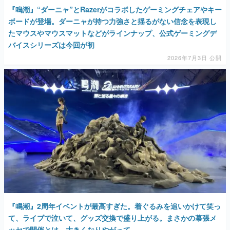
『鳴潮』“ダーニャ”とRazerがコラボしたゲーミングチェアやキー
ボードが登場。ダーニャが持つ力強さと揺るがない信念を表現し
たマウスやマウスマットなどがラインナップ、公式ゲーミングデ
バイスシリーズは今回が初
2026年7月3日 公開
『鳴潮』2周年イベントが最高すぎた。着ぐるみを追いかけて笑っ
て、ライブで泣いて、グッズ交換で盛り上がる。まさかの幕張メ
ッセで開催とは、大きくなりやがって……