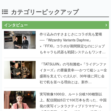
カテゴリーピックアップ
インタビュー
作り込みのすさまじさにコラボ先も驚嘆
──『Wizardry Variants Daphne』
×『FFXI』コラボが期間限定なのにジョブ
もキャラも武器も戦闘システムもワンオフ
で作り込まれた理由を両ディレクターに聞
く
『TATSUJIN』の弓削雅稔×『ライデンファ
イターズ』の齋藤貴幸──かつて縦シュー全
盛期を支えていた2人が、30年後に同じ会
社で机を並べる理由とは。新作
『TATSUJIN EXTREME』で初タッグを組
んだレジェンド2人に訊く開発秘話
実写映像1000分、ルート分岐100種類以
上。配信開始5日で100万本を売った、中国
発の実写インタラクティブドラマゲーム