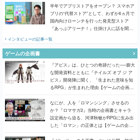
半年でアプリストアをオープン？ スマホア
プリの“代替ストア”として、わずか6ヵ月で
国内向けローンチを行った発見型ストア
『あっぷアリーナ！』仕掛け人に話を聞い
てみた
インタビュー
の記事一覧
ゲームの企画書
『アビス』は、ひとつの奇跡だった──膨大
な開発資料とともに『テイルズ オブ ジ ア
ビス』開発陣に聞く、「生まれた意味を知
るRPG」が生まれた理由【ゲームの企画
書】
なにが、人を「ロマンシング」させるの
か？『ロマサガ2』当時の企画書とキャラ
設定画から迫る、河津秋敏がRPGに生み出
した「ロマン」の正体とは【ゲームの企画
書】