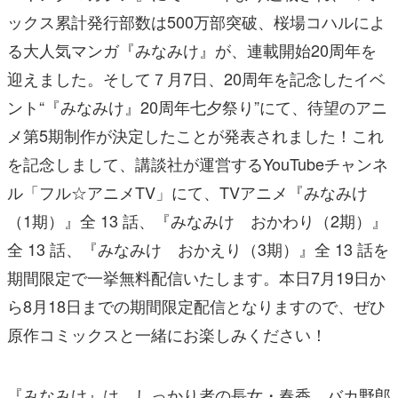
ックス累計発行部数は500万部突破、桜場コハルによ
る大人気マンガ『みなみけ』が、連載開始20周年を
迎えました。そして７月7日、20周年を記念したイベ
ント“『みなみけ』20周年七夕祭り”にて、待望のアニ
メ第5期制作が決定したことが発表されました！これ
を記念しまして、講談社が運営するYouTubeチャンネ
ル「フル☆アニメTV」にて、TVアニメ『みなみけ
（1期）』全 13 話、『みなみけ おかわり（2期）』
全 13 話、『みなみけ おかえり（3期）』全 13 話を
期間限定で一挙無料配信いたします。本日7月19日か
ら8月18日までの期間限定配信となりますので、ぜひ
原作コミックスと一緒にお楽しみください！
『みなみけ』は、しっかり者の長女・春香、バカ野郎