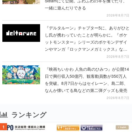
Steamにて公開。ふわふわの羊を撫でたり、
一緒に遊んだりできる
2026年8月7日
『デルタルーン』チャプター5に、ありがひと
し氏が携わっていたことが明らかに。『ポケ
ットモンスター』シリーズのポケモンデザイ
ンやマンガ『ロックマンメガミックス』など
で知られる
2026年8月7日
『映画ちいかわ 人魚の島のひみつ』が公開14
日で興行収入50億円、観客動員数が350万人
を突破。8月7日からはセイレーン、島二郎、
なんか懐いてる鳥などの第二弾グッズも発売
2026年8月7日
ランキング
1