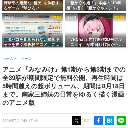
野球部の過酷な“補欠”を体験す
『超かぐや姫！』本編の“10年
るゲーム『球ひろい
後”を描く『超かぐやメシ！』
インタビュー
Simulator』が「1件」のウィッ
Web連載決定。新たなWebマン
注目度
8756
注目度
7128
シュリストをもとにチェコ語に
ガレーベル「ビビビコミック」
連載・特集一覧
対応しSNSで話題に。『キング
にて特別話が掲載スタート、あ
ダム・カム』開発元やチェコの
のお話には…まだ続きがある！
殿堂入り記事
プロ野球選手から称賛の声
SNS拡散数が数千以上！ ページビュー数万以上！ などな
「タバコを止められない猫耳キ
『VRChat』向け新作3Dモデル
ど。多くの人々に読まれた、電ファミ渾身の“殿堂入り”記
ャラを描く深夜枠アニメ」に視
「ニュイ」が本日8月7日から
事をまとめました。
聴者の一部から批判意見。違法
BOOTHにて発売。瞳に光る星
薬物の使用と思しき描写も含め
や感情豊かな表情が、小悪魔か
ゲームの企画書
ホーム
ニュース
て、BPOが議論を交わす
わいい
名作ゲームクリエイターの方々に製作時のエピソードをお
聞きし、ヒットする企画（ゲーム）とは何か？を探ってい
アニメ『みなみけ』第1期から第3期までの
きます。
全39話が期間限定で無料公開、再生時間は
赫本
この物語を解いてはいけない。『赫本』は、〈試験問題〉
5時間越えの超ボリューム、期間は8月18日
の形をした短編ホラー小説集です。
まで。南家三姉妹の日常をゆるく描く漫画
のアニメ版
新世代に訊く
これからのデジタルゲーム市場を担う若きクリエイター達
の姿を追い、彼らのルーツと情熱を探っていきます。
2024年7月19日 17:46
反応
ゲーム世代の作家たち
ゲームに多大な影響を受けた作家さんに取材し、ゲームが