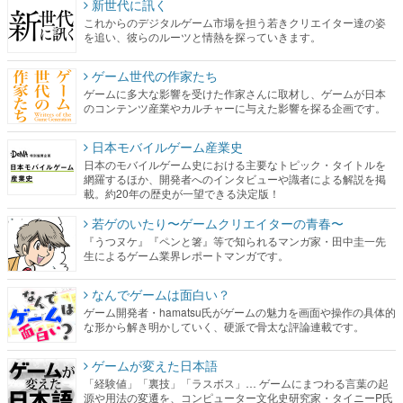
新世代に訊く
これからのデジタルゲーム市場を担う若きクリエイター達の姿
を追い、彼らのルーツと情熱を探っていきます。
ゲーム世代の作家たち
ゲームに多大な影響を受けた作家さんに取材し、ゲームが日本
のコンテンツ産業やカルチャーに与えた影響を探る企画です。
日本モバイルゲーム産業史
日本のモバイルゲーム史における主要なトピック・タイトルを
網羅するほか、開発者へのインタビューや識者による解説を掲
載。約20年の歴史が一望できる決定版！
若ゲのいたり〜ゲームクリエイターの青春〜
『うつヌケ』『ペンと箸』等で知られるマンガ家・田中圭一先
生によるゲーム業界レポートマンガです。
なんでゲームは面白い？
ゲーム開発者・hamatsu氏がゲームの魅力を画面や操作の具体的
な形から解き明かしていく、硬派で骨太な評論連載です。
ゲームが変えた日本語
「経験値」「裏技」「ラスボス」… ゲームにまつわる言葉の起
源や用法の変遷を、コンピューター文化史研究家・タイニーP氏