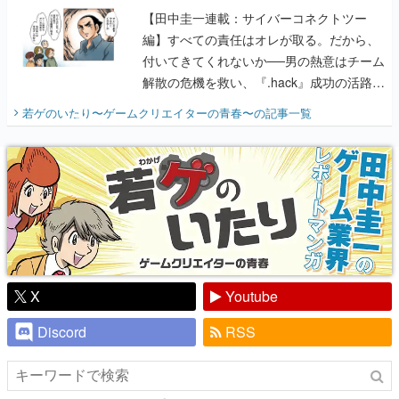
【田中圭一連載：サイバーコネクトツー
編】すべての責任はオレが取る。だから、
付いてきてくれないか──男の熱意はチーム
解散の危機を救い、『.hack』成功の活路を
開く。業界の快男児・松山 洋に流れる血は
若ゲのいたり〜ゲームクリエイターの青春〜
の記事一覧
『少年ジャンプ』色だった【若ゲのいた
り】
X
Youtube
Discord
RSS