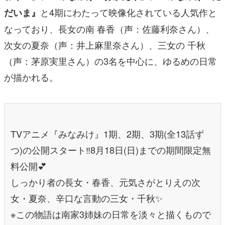
と4期にわたって映像化されている人気作と
だいま』
なっており、長女の南 春香（声：佐藤利奈さん）、
次女の夏奈（声：井上麻里奈さん）、三女の 千秋
（声：茅原実里さん）の3名を中心に、ゆるめの日常
が描かれる。
TVアニメ『みなみけ』1期、2期、3期(全13話ず
つ)の公開スタート‼️8月18日(日)までの期間限定無
料公開💕
しっかり者の長女・春香、元気さがとりえの次
女・夏奈、辛口な言動の三女・千秋✨
※この物語は南家3姉妹の日常を淡々と描くもので