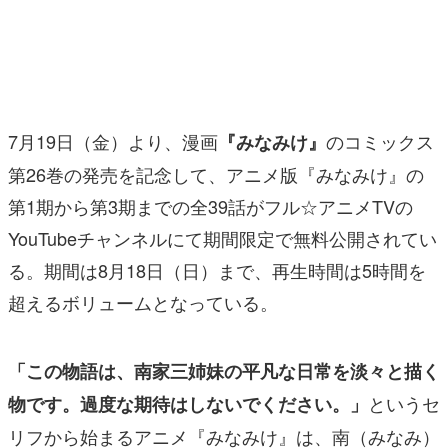
マンガ
女性向け
アプリレビュー
7月19日（金）より、漫画
のコミックス
『みなみけ』
その他
第26巻の発売を記念して、アニメ版『みなみけ』の
第1期から第3期までの全39話がフル☆アニメTVの
電ファミニコゲーマーとは？
YouTubeチャンネルにて期間限定で無料公開されてい
運営：株式会社マレ
る。期間は8月18日（日）まで、再生時間は5時間を
超えるボリュームとなっている。
「この物語は、南家三姉妹の平凡な日常を淡々と描く
というセ
物です。過度な期待はしないでください。」
リフから始まるアニメ『みなみけ』は、南（みなみ）