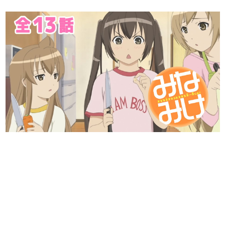
日本のコンテンツ産業やカルチャーに与えた影響を探る企
画です。
日本モバイルゲーム産業史
日本のモバイルゲーム史における主要なトピック・タイト
ルを網羅するほか、開発者へのインタビューや識者による
解説を掲載。約20年の歴史が一望できる決定版！
若ゲのいたり〜ゲームクリエイターの青春〜
『うつヌケ』『ペンと箸』等で知られるマンガ家・田中圭
一先生によるゲーム業界レポートマンガです。
なんでゲームは面白い？
ゲーム開発者・hamatsu氏がゲームの魅力を画面や操作の
具体的な形から解き明かしていく、硬派で骨太な評論連載
です。
ゲームが変えた日本語
「経験値」「裏技」「ラスボス」… ゲームにまつわる言葉
の起源や用法の変遷を、コンピューター文化史研究家・タ
イニーP氏が徹底調査。
カテゴリ
特集記事