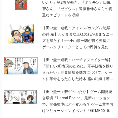
いたり』第2巻が発売。『ポケモン』田尻
智さん、『ゼビウス』遠藤雅伸さんらの貴
重なエピソードを収録
【田中圭一連載：アイマス/ガンダム 戦場
の絆 編】わがままな王様のわがままなニー
ズを満たす！──小山順一朗が貫く姿勢に、
ゲームクリエイターとしての矜持を見た
【若ゲのいたり最終回】
【田中圭一連載：バーチャファイター編】
「新しい3D表現のために、軍事技術を採り
入れたい」世界情勢を味方につけて、ゲー
ムに革命をもたらした鈴木 裕の功績【若ゲ
のいたり】
【田中圭一：若ゲのいたり】ゲーム開発統
合環境「Unreal Engine」最新バージョン
で、開発環境はどう変わる？ ゲーム業界向
けソリューションイベント「GTMF2019」
に行って、より理解を深めよう【PR】