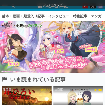
広告をスキップ
赫本
動画
殿堂入り記事
インタビュー
特集記事
マンガ
いま読まれている記事
ピックアップ
注目度
15356
注目度
9130
電ファミのいま読まれている記事ランキング
アプリセール情報