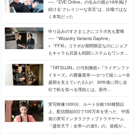
──『EVE Online』の生みの親が18年掲げ
続ける”クレイジーな宣言”は、比喩ではな
く本気だった
作り込みのすさまじさにコラボ先も驚嘆
──『Wizardry Variants Daphne』
×『FFXI』コラボが期間限定なのにジョブ
もキャラも武器も戦闘システムもワンオフ
で作り込まれた理由を両ディレクターに聞
く
『TATSUJIN』の弓削雅稔×『ライデンファ
イターズ』の齋藤貴幸──かつて縦シュー全
盛期を支えていた2人が、30年後に同じ会
社で机を並べる理由とは。新作
『TATSUJIN EXTREME』で初タッグを組
んだレジェンド2人に訊く開発秘話
実写映像1000分、ルート分岐100種類以
上。配信開始5日で100万本を売った、中国
発の実写インタラクティブドラマゲーム
『盛世天下：女帝への道II』の、規模が違
うこだわりをプロデューサーに聞いた