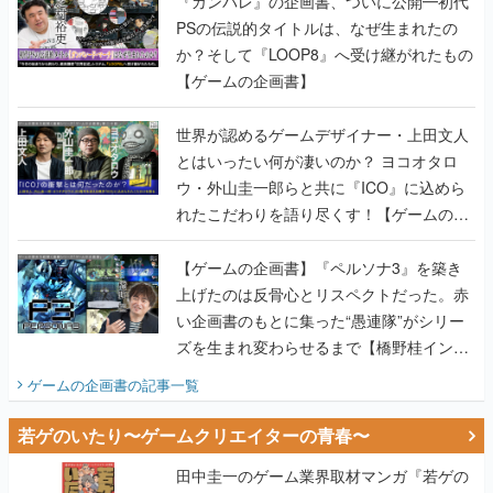
『ガンパレ』の企画書、ついに公開━初代
PSの伝説的タイトルは、なぜ生まれたの
か？そして『LOOP8』へ受け継がれたもの
【ゲームの企画書】
世界が認めるゲームデザイナー・上田文人
とはいったい何が凄いのか？ ヨコオタロ
ウ・外山圭一郎らと共に『ICO』に込めら
れたこだわりを語り尽くす！【ゲームの企
画書】
【ゲームの企画書】『ペルソナ3』を築き
上げたのは反骨心とリスペクトだった。赤
い企画書のもとに集った“愚連隊”がシリー
ズを生まれ変わらせるまで【橋野桂インタ
ビュー】
ゲームの企画書
の記事一覧
若ゲのいたり〜ゲームクリエイターの青春〜
田中圭一のゲーム業界取材マンガ『若ゲの