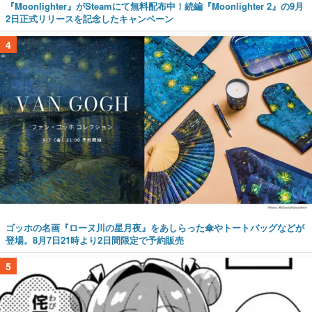
『Moonlighter』がSteamにて無料配布中！続編『Moonlighter 2』の9月
2日正式リリースを記念したキャンペーン
4
ゴッホの名画『ローヌ川の星月夜』をあしらった傘やトートバッグなどが
登場。8月7日21時より2日間限定で予約販売
5