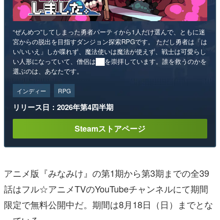
“ぜんめつ”してしまった勇者パーティから1人だけ選んで、ともに迷
宮からの脱出を目指すダンジョン探索RPGです。 ただし勇者は「は
い/いいえ」しか喋れず、魔法使いは魔法が使えず、戦士は可愛らし
い人形になっていて、僧侶は██を崇拝しています。誰を救うのかを
選ぶのは、あなたです。
インディー
RPG
リリース日：2026年第4四半期
Steamストアページ
アニメ版『みなみけ』の第1期から第3期までの全39
話はフル☆アニメTVのYouTubeチャンネルにて期間
限定で無料公開中だ。期間は8月18日（日）までとな