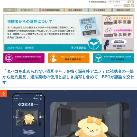
「タバコを止められない猫耳キャラを描く深夜枠アニメ」に視聴者の一部
から批判意見。違法薬物の使用と思しき描写も含めて、BPOが議論を交わ
す
2