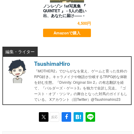
ノンレゾン 1st写真集 『
QUINTET 』 - 5人の思い
出、あなたに届け―― -
4,500円
Amazonで購入
編集・ライター
TsushimaHiro
『MOTHER2』でひらがなを覚え、ゲームと育った生粋の
RPG好き。キャラメイクや物語が分岐するTRPG的な体験
を好む生態。『Divinity: Original Sin 2』の有志翻訳を経
て、『バルダーズ・ゲート3』を独力で全訳し完走。『ゴ
ースト・オブ・ツシマ』の舞台となった対馬のガイドもし
ている。 Xアカウント（旧Twitter）@Tsushimahiro23
反応