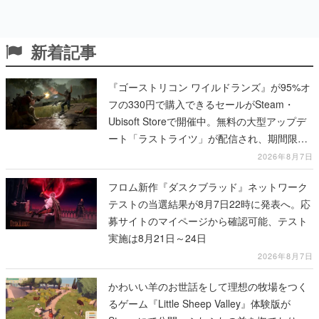
新着記事
『ゴーストリコン ワイルドランズ』が95%オ
フの330円で購入できるセールがSteam・
Ubisoft Storeで開催中。無料の大型アップデ
ート「ラストライツ」が配信され、期間限定
の無料プレイや過去作の無料配布も
2026年8月7日
フロム新作『ダスクブラッド』ネットワーク
テストの当選結果が8月7日22時に発表へ。応
募サイトのマイページから確認可能、テスト
実施は8月21日～24日
2026年8月7日
かわいい羊のお世話をして理想の牧場をつく
るゲーム『Little Sheep Valley』体験版が