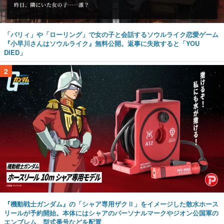
『小早川さんはソウルライク』無料公開。返事に失敗すると「YOU
DIED」
2
『機動戦士ガンダム』の「シャア専用ザクⅡ」をイメージした散水ホース
リールが予約開始。本体にはシャアのパーソナルマークやジオン公国軍の
エンブレム、型式番号などを配置
3