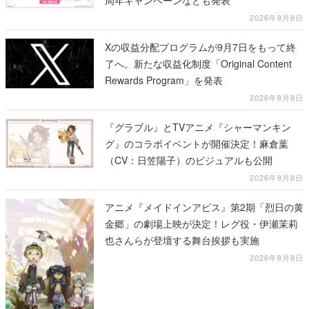
了へ。新たな収益化制度「Original Content
Rewards Program」を発表
2026年8月8日
『グラブル』とTVアニメ『シャーマンキン
グ』のコラボイベントが開催決定！麻倉葉
（CV：日笠陽子）のビジュアルも公開
2026年8月8日
アニメ『メイドインアビス』第2期「烈日の黄
金郷」の劇場上映が決定！レグ役・伊瀬茉莉
也さんらが登壇する舞台挨拶も実施
2026年8月8日
相棒の犬と“夢の山小屋”を建てて暮らすサバ