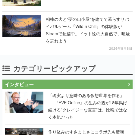
イバルゲーム『Wild n Chill』の体験版が
Steamで配信中。ドット絵の大自然で、喧騒
を忘れよう
2026年8月8日
カテゴリーピックアップ
インタビュー
「現実より意味のある仮想世界を作る」
──『EVE Online』の生みの親が18年掲げ
続ける”クレイジーな宣言”は、比喩ではな
く本気だった
作り込みのすさまじさにコラボ先も驚嘆
──『Wizardry Variants Daphne』
×『FFXI』コラボが期間限定なのにジョブ
もキャラも武器も戦闘システムもワンオフ