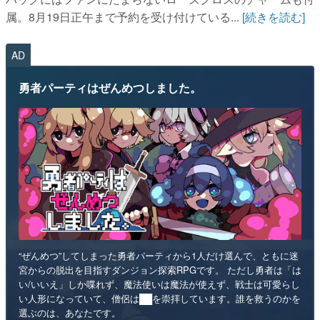
AD
勇者パーティはぜんめつしました。
“ぜんめつ”してしまった勇者パーティから1人だけ選んで、ともに迷
宮からの脱出を目指すダンジョン探索RPGです。 ただし勇者は「は
い/いいえ」しか喋れず、魔法使いは魔法が使えず、戦士は可愛らし
い人形になっていて、僧侶は██を崇拝しています。誰を救うのかを
選ぶのは、あなたです。
インディー
RPG
リリース日：2026年第4四半期