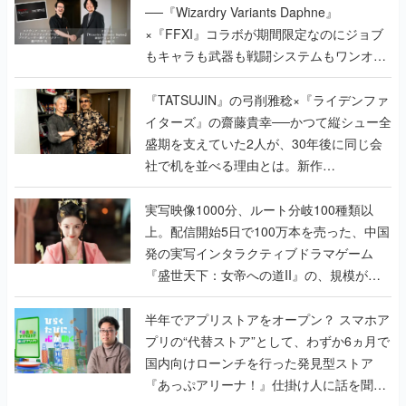
で作り込まれた理由を両ディレクターに聞
く
『TATSUJIN』の弓削雅稔×『ライデンファ
イターズ』の齋藤貴幸──かつて縦シュー全
盛期を支えていた2人が、30年後に同じ会
社で机を並べる理由とは。新作
『TATSUJIN EXTREME』で初タッグを組
んだレジェンド2人に訊く開発秘話
実写映像1000分、ルート分岐100種類以
上。配信開始5日で100万本を売った、中国
発の実写インタラクティブドラマゲーム
『盛世天下：女帝への道II』の、規模が違
うこだわりをプロデューサーに聞いた
半年でアプリストアをオープン？ スマホア
プリの“代替ストア”として、わずか6ヵ月で
国内向けローンチを行った発見型ストア
『あっぷアリーナ！』仕掛け人に話を聞い
てみた
インタビュー
の記事一覧
ゲームの企画書