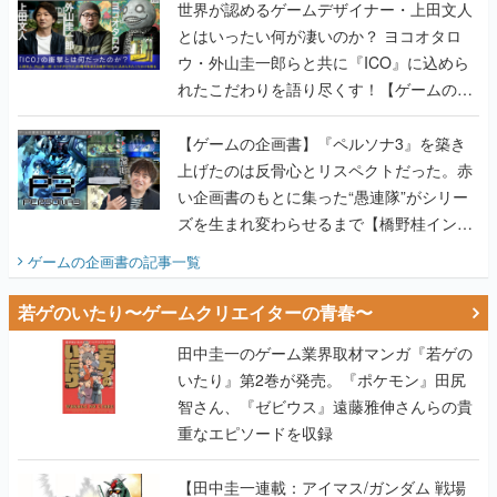
れたこだわりを語り尽くす！【ゲームの企
画書】
【ゲームの企画書】『ペルソナ3』を築き
上げたのは反骨心とリスペクトだった。赤
い企画書のもとに集った“愚連隊”がシリー
ズを生まれ変わらせるまで【橋野桂インタ
ビュー】
ゲームの企画書
の記事一覧
若ゲのいたり〜ゲームクリエイターの青春〜
田中圭一のゲーム業界取材マンガ『若ゲの
いたり』第2巻が発売。『ポケモン』田尻
智さん、『ゼビウス』遠藤雅伸さんらの貴
重なエピソードを収録
【田中圭一連載：アイマス/ガンダム 戦場
の絆 編】わがままな王様のわがままなニー
ズを満たす！──小山順一朗が貫く姿勢に、
ゲームクリエイターとしての矜持を見た