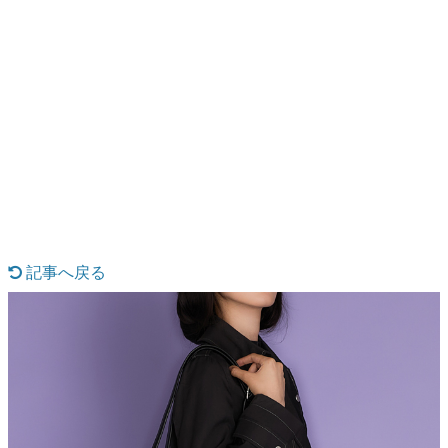
日本のコンテンツ産業やカルチャーに与えた影響を探る企
画です。
日本モバイルゲーム産業史
日本のモバイルゲーム史における主要なトピック・タイト
ルを網羅するほか、開発者へのインタビューや識者による
解説を掲載。約20年の歴史が一望できる決定版！
若ゲのいたり〜ゲームクリエイターの青春〜
『うつヌケ』『ペンと箸』等で知られるマンガ家・田中圭
一先生によるゲーム業界レポートマンガです。
記事へ戻る
なんでゲームは面白い？
ゲーム開発者・hamatsu氏がゲームの魅力を画面や操作の
具体的な形から解き明かしていく、硬派で骨太な評論連載
です。
ゲームが変えた日本語
「経験値」「裏技」「ラスボス」… ゲームにまつわる言葉
の起源や用法の変遷を、コンピューター文化史研究家・タ
イニーP氏が徹底調査。
カテゴリ
特集記事