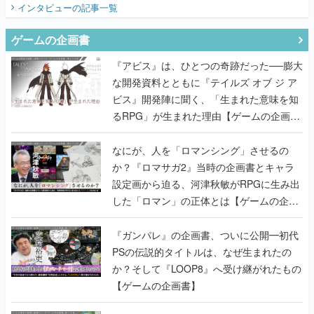
『アビス』は、ひとつの奇跡だった──膨大
な開発資料とともに『テイルズ オブ ジ ア
ビス』開発陣に聞く、「生まれた意味を知
るRPG」が生まれた理由【ゲームの企画
書】
なにが、人を「ロマンシング」させるの
か？『ロマサガ2』当時の企画書とキャラ
設定画から迫る、河津秋敏がRPGに生み出
した「ロマン」の正体とは【ゲームの企画
書】
『ガンパレ』の企画書、ついに公開━初代
PSの伝説的タイトルは、なぜ生まれたの
か？そして『LOOP8』へ受け継がれたもの
【ゲームの企画書】
世界が認めるゲームデザイナー・上田文人
とはいったい何が凄いのか？ ヨコオタロ
ウ・外山圭一郎らと共に『ICO』に込めら