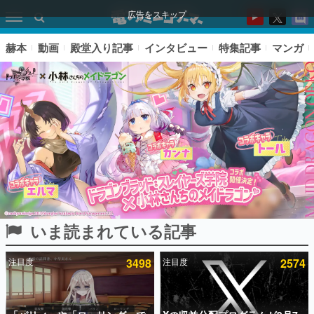
広告をスキップ
赫本
動画
殿堂入り記事
インタビュー
特集記事
マンガ
いま読まれている記事
ピックアップ
注目度
3498
注目度
2574
電ファミのいま読まれている記事ランキング
アプリセール情報