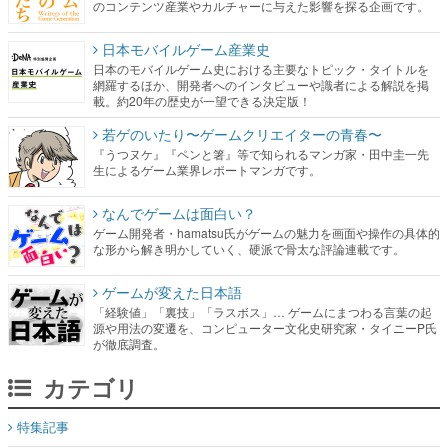
網羅するほか、開発者へのインタビューや識者による解説を掲
載。約20年の歴史が一望できる決定版！
若ゲのいたり〜ゲームクリエイターの青春〜
『うつヌケ』『ペンと箸』等で知られるマンガ家・田中圭一先
生によるゲーム業界レポートマンガです。
なんでゲームは面白い？
ゲーム開発者・hamatsu氏がゲームの魅力を画面や操作の具体的
な形から解き明かしていく、硬派で骨太な評論連載です。
ゲームが変えた日本語
「経験値」「裏技」「ラスボス」… ゲームにまつわる言葉の起
源や用法の変遷を、コンピューター文化史研究家・タイニーP氏
が徹底調査。
カテゴリ
特集記事
マンガ
女性向け