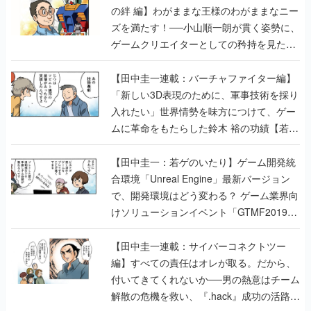
【若ゲのいたり最終回】
【田中圭一連載：バーチャファイター編】
「新しい3D表現のために、軍事技術を採り
入れたい」世界情勢を味方につけて、ゲー
ムに革命をもたらした鈴木 裕の功績【若ゲ
のいたり】
【田中圭一：若ゲのいたり】ゲーム開発統
合環境「Unreal Engine」最新バージョン
で、開発環境はどう変わる？ ゲーム業界向
けソリューションイベント「GTMF2019」
に行って、より理解を深めよう【PR】
【田中圭一連載：サイバーコネクトツー
編】すべての責任はオレが取る。だから、
付いてきてくれないか──男の熱意はチーム
解散の危機を救い、『.hack』成功の活路を
開く。業界の快男児・松山 洋に流れる血は
若ゲのいたり〜ゲームクリエイターの青春〜
の記事一覧
『少年ジャンプ』色だった【若ゲのいた
り】