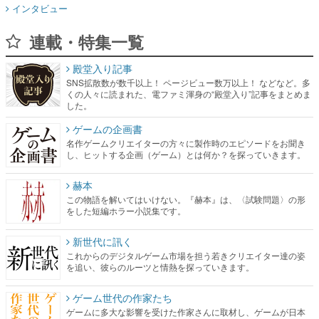
殿堂入り記事
SNS拡散数が数千以上！ ページビュー数万以上！ などなど。多
くの人々に読まれた、電ファミ渾身の“殿堂入り”記事をまとめま
した。
ゲームの企画書
名作ゲームクリエイターの方々に製作時のエピソードをお聞き
し、ヒットする企画（ゲーム）とは何か？を探っていきます。
赫本
この物語を解いてはいけない。『赫本』は、〈試験問題〉の形
をした短編ホラー小説集です。
新世代に訊く
これからのデジタルゲーム市場を担う若きクリエイター達の姿
を追い、彼らのルーツと情熱を探っていきます。
ゲーム世代の作家たち
ゲームに多大な影響を受けた作家さんに取材し、ゲームが日本
のコンテンツ産業やカルチャーに与えた影響を探る企画です。
日本モバイルゲーム産業史
日本のモバイルゲーム史における主要なトピック・タイトルを