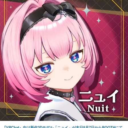
『VRChat』向け新作3Dモデル「ニュイ」が本日8月7日からBOOTHにて
発売。瞳に光る星や感情豊かな表情が、小悪魔かわいい