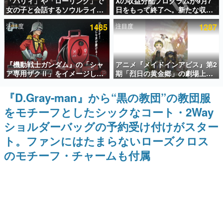
「パリィ」や「ローリング」で
Xの収益分配プログラムが9月7
女の子と会話するソウルライク
日をもって終了へ。新たな収益
インタビュー
恋愛ゲーム『小早川さんはソウ
化制度「Original Content
注目度
1485
注目度
1287
ルライク』無料公開。返事に失
Rewards Program」を発表
連載・特集一覧
敗すると「YOU DIED」
殿堂入り記事
『機動戦士ガンダム』の「シャ
アニメ『メイドインアビス』第2
SNS拡散数が数千以上！ ページビュー数万以上！ などな
ど。多くの人々に読まれた、電ファミ渾身の“殿堂入り”記
ア専用ザクⅡ」をイメージした
期「烈日の黄金郷」の劇場上映
事をまとめました。
散水ホースリールが予約開始。
が決定！レグ役・伊瀬茉莉也さ
本体にはシャアのパーソナルマ
んらが登壇する舞台挨拶も実施
『D.Gray-man』から“黒の教団”の教団服
ゲームの企画書
ークやジオン公国軍のエンブレ
名作ゲームクリエイターの方々に製作時のエピソードをお
をモチーフとしたシックなコート・2Way
ム、型式番号などを配置
聞きし、ヒットする企画（ゲーム）とは何か？を探ってい
きます。
ショルダーバッグの予約受け付けがスター
赫本
ト。ファンにはたまらないローズクロス
この物語を解いてはいけない。『赫本』は、〈試験問題〉
のモチーフ・チャームも付属
の形をした短編ホラー小説集です。
新世代に訊く
これからのデジタルゲーム市場を担う若きクリエイター達
の姿を追い、彼らのルーツと情熱を探っていきます。
ゲーム世代の作家たち
ゲームに多大な影響を受けた作家さんに取材し、ゲームが