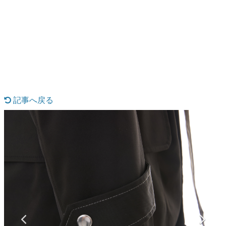
日本のコンテンツ産業やカルチャーに与えた影響を探る企
画です。
日本モバイルゲーム産業史
日本のモバイルゲーム史における主要なトピック・タイト
ルを網羅するほか、開発者へのインタビューや識者による
解説を掲載。約20年の歴史が一望できる決定版！
若ゲのいたり〜ゲームクリエイターの青春〜
『うつヌケ』『ペンと箸』等で知られるマンガ家・田中圭
一先生によるゲーム業界レポートマンガです。
記事へ戻る
なんでゲームは面白い？
ゲーム開発者・hamatsu氏がゲームの魅力を画面や操作の
具体的な形から解き明かしていく、硬派で骨太な評論連載
です。
ゲームが変えた日本語
「経験値」「裏技」「ラスボス」… ゲームにまつわる言葉
の起源や用法の変遷を、コンピューター文化史研究家・タ
イニーP氏が徹底調査。
カテゴリ
特集記事