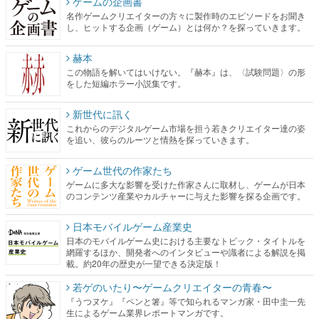
ゲームの企画書
名作ゲームクリエイターの方々に製作時のエピソードをお聞き
し、ヒットする企画（ゲーム）とは何か？を探っていきます。
赫本
この物語を解いてはいけない。『赫本』は、〈試験問題〉の形
をした短編ホラー小説集です。
新世代に訊く
これからのデジタルゲーム市場を担う若きクリエイター達の姿
を追い、彼らのルーツと情熱を探っていきます。
ゲーム世代の作家たち
ゲームに多大な影響を受けた作家さんに取材し、ゲームが日本
のコンテンツ産業やカルチャーに与えた影響を探る企画です。
日本モバイルゲーム産業史
日本のモバイルゲーム史における主要なトピック・タイトルを
網羅するほか、開発者へのインタビューや識者による解説を掲
載。約20年の歴史が一望できる決定版！
若ゲのいたり〜ゲームクリエイターの青春〜
『うつヌケ』『ペンと箸』等で知られるマンガ家・田中圭一先
生によるゲーム業界レポートマンガです。