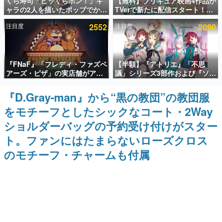
くら寿司「ビッくらポン！」キ
【無料】プリキュア映画4作品が
ャラの2人を描いたポップでかわ
TVerで新たに配信スタート！な
インタビュー
いいコラボイラストが公開。コ
んと2018年～2024年の映画ほぼ
注目度
2552
注目度
2090
ラボイラストを使用した限定T
すべてが見放題に、ぶっちゃけ
連載・特集一覧
シャツ&ステッカーがアソビシ
ありえないラインナップ
ステム主催「Akaku展」にて販
売へ
殿堂入り記事
『FNaF』「フレディ・ファズベ
【半額】『アトリエ』「不思
SNS拡散数が数千以上！ ページビュー数万以上！ などな
ど。多くの人々に読まれた、電ファミ渾身の“殿堂入り”記
アーズ・ピザ」の実店舗がアメ
議」シリーズ3部作および『ソフ
事をまとめました。
リカの商業施設「American
ィーのアトリエ2』公式画集の
Dream」に2027年オープン！
Kindle版が50%オフとなるセー
『D.Gray-man』から“黒の教団”の教団服
ゲームの企画書
ScottGamesとの共同開発、食
ルが開催中。各作品の設定画や
名作ゲームクリエイターの方々に製作時のエピソードをお
をモチーフとしたシックなコート・2Way
事だけでなくステージショーや
美麗なイラストの数々をふんだ
聞きし、ヒットする企画（ゲーム）とは何か？を探ってい
没入型のホラー体験も楽しめる
んに収録
きます。
ショルダーバッグの予約受け付けがスター
赫本
ト。ファンにはたまらないローズクロス
この物語を解いてはいけない。『赫本』は、〈試験問題〉
のモチーフ・チャームも付属
の形をした短編ホラー小説集です。
新世代に訊く
これからのデジタルゲーム市場を担う若きクリエイター達
の姿を追い、彼らのルーツと情熱を探っていきます。
ゲーム世代の作家たち
ゲームに多大な影響を受けた作家さんに取材し、ゲームが