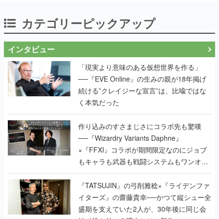
カテゴリーピックアップ
インタビュー
「現実より意味のある仮想世界を作る」
──『EVE Online』の生みの親が18年掲げ
続ける”クレイジーな宣言”は、比喩ではな
く本気だった
作り込みのすさまじさにコラボ先も驚嘆
──『Wizardry Variants Daphne』
×『FFXI』コラボが期間限定なのにジョブ
もキャラも武器も戦闘システムもワンオフ
で作り込まれた理由を両ディレクターに聞
く
『TATSUJIN』の弓削雅稔×『ライデンファ
イターズ』の齋藤貴幸──かつて縦シュー全
盛期を支えていた2人が、30年後に同じ会