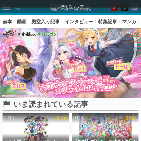
広告をスキップ
赫本
動画
殿堂入り記事
インタビュー
特集記事
マンガ
いま読まれている記事
ピックアップ
注目度
5104
注目度
2761
電ファミのいま読まれている記事ランキング
アプリセール情報