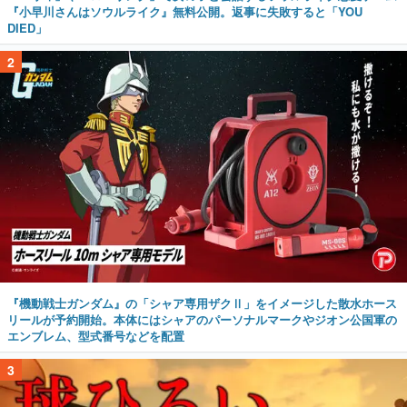
『小早川さんはソウルライク』無料公開。返事に失敗すると「YOU
DIED」
2
『機動戦士ガンダム』の「シャア専用ザクⅡ」をイメージした散水ホース
リールが予約開始。本体にはシャアのパーソナルマークやジオン公国軍の
エンブレム、型式番号などを配置
3