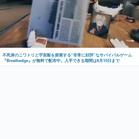
不死身のニワトリと宇宙船を探索する“非常に好評”なサバイバルゲーム
『Breathedge』が無料で配布中。入手できる期間は8月10日まで