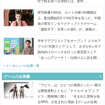
社で机を並べる理由とは。新作
『TATSUJIN EXTREME』で初タッグを組
んだレジェンド2人に訊く開発秘話
実写映像1000分、ルート分岐100種類以
上。配信開始5日で100万本を売った、中国
発の実写インタラクティブドラマゲーム
『盛世天下：女帝への道II』の、規模が違
うこだわりをプロデューサーに聞いた
半年でアプリストアをオープン？ スマホア
プリの“代替ストア”として、わずか6ヵ月で
国内向けローンチを行った発見型ストア
『あっぷアリーナ！』仕掛け人に話を聞い
てみた
インタビュー
の記事一覧
ゲームの企画書
『アビス』は、ひとつの奇跡だった──膨大
な開発資料とともに『テイルズ オブ ジ ア
ビス』開発陣に聞く、「生まれた意味を知
るRPG」が生まれた理由【ゲームの企画