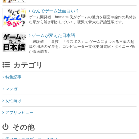
なんでゲームは面白い？
ゲーム開発者・hamatsu氏がゲームの魅力を画面や操作の具体的
な形から解き明かしていく、硬派で骨太な評論連載です。
ゲームが変えた日本語
「経験値」「裏技」「ラスボス」… ゲームにまつわる言葉の起
源や用法の変遷を、コンピューター文化史研究家・タイニーP氏
が徹底調査。
カテゴリ
特集記事
マンガ
女性向け
アプリレビュー
その他
電ファミニコゲーマーとは？