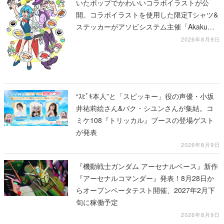
いたポップでかわいいコラボイラストが公
開。コラボイラストを使用した限定Tシャツ&
ステッカーがアソビシステム主催「Akaku
展」にて販売へ
2026年8月9日
“ｽﾋﾟｷ本人”と「スピッキー」役の声優・小坂
井祐莉絵さん&パク・シユンさんが集結。コ
ミケ108『トリッカル』ブースの登場ゲスト
が発表
2026年8月9日
『機動戦士ガンダム アーセナルベース』新作
『アーセナルコマンダー』発表！8月28日か
らオープンベータテスト開催、2027年2月下
旬に稼働予定
2026年8月9日