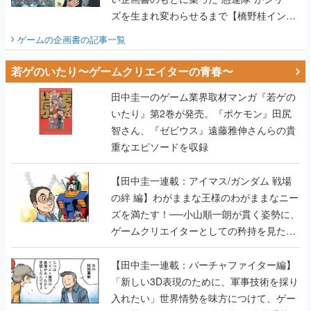
ズを生まれ変わらせるまで【橋野桂インタ
ビュー】
ゲームの企画書
の記事一覧
若ゲのいたり〜ゲームクリエイターの青春〜
田中圭一のゲーム業界取材マンガ『若ゲの
いたり』第2巻が発売。『ポケモン』田尻
智さん、『ゼビウス』遠藤雅伸さんらの貴
重なエピソードを収録
【田中圭一連載：アイマス/ガンダム 戦場
の絆 編】わがままな王様のわがままなニー
ズを満たす！──小山順一朗が貫く姿勢に、
ゲームクリエイターとしての矜持を見た
【若ゲのいたり最終回】
【田中圭一連載：バーチャファイター編】
「新しい3D表現のために、軍事技術を採り
入れたい」世界情勢を味方につけて、ゲー