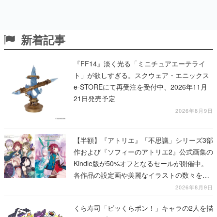
新着記事
『FF14』淡く光る「ミニチュアエーテライ
ト」が欲しすぎる。スクウェア・エニックス
e-STOREにて再受注を受付中、2026年11月
21日発売予定
2026年8月9日
【半額】『アトリエ』「不思議」シリーズ3部
作および『ソフィーのアトリエ2』公式画集の
Kindle版が50%オフとなるセールが開催中。
各作品の設定画や美麗なイラストの数々をふ
んだんに収録
2026年8月9日
くら寿司「ビッくらポン！」キャラの2人を描