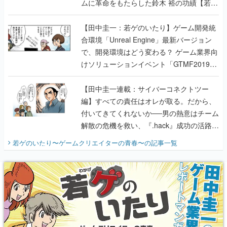
ムに革命をもたらした鈴木 裕の功績【若ゲ
のいたり】
【田中圭一：若ゲのいたり】ゲーム開発統
合環境「Unreal Engine」最新バージョン
で、開発環境はどう変わる？ ゲーム業界向
けソリューションイベント「GTMF2019」
に行って、より理解を深めよう【PR】
【田中圭一連載：サイバーコネクトツー
編】すべての責任はオレが取る。だから、
付いてきてくれないか──男の熱意はチーム
解散の危機を救い、『.hack』成功の活路を
開く。業界の快男児・松山 洋に流れる血は
若ゲのいたり〜ゲームクリエイターの青春〜
の記事一覧
『少年ジャンプ』色だった【若ゲのいた
り】