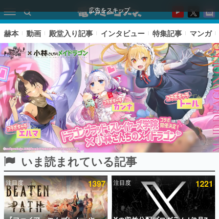
広告をスキップ
赫本
動画
殿堂入り記事
インタビュー
特集記事
マンガ
いま読まれている記事
ピックアップ
注目度
1397
注目度
1221
電ファミのいま読まれている記事ランキング
アプリセール情報