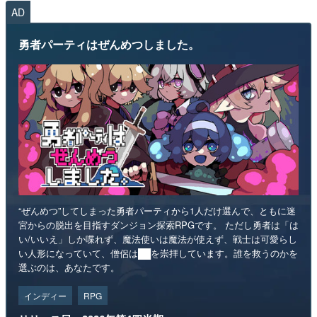
AD
勇者パーティはぜんめつしました。
“ぜんめつ”してしまった勇者パーティから1人だけ選んで、ともに迷
宮からの脱出を目指すダンジョン探索RPGです。 ただし勇者は「は
い/いいえ」しか喋れず、魔法使いは魔法が使えず、戦士は可愛らし
い人形になっていて、僧侶は██を崇拝しています。誰を救うのかを
選ぶのは、あなたです。
インディー
RPG