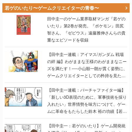
若ゲのいたり〜ゲームクリエイターの青春〜
田中圭一のゲーム業界取材マンガ『若ゲの
いたり』第2巻が発売。『ポケモン』田尻
智さん、『ゼビウス』遠藤雅伸さんらの貴
重なエピソードを収録
【田中圭一連載：アイマス/ガンダム 戦場
の絆 編】わがままな王様のわがままなニー
ズを満たす！──小山順一朗が貫く姿勢に、
ゲームクリエイターとしての矜持を見た
【若ゲのいたり最終回】
【田中圭一連載：バーチャファイター編】
「新しい3D表現のために、軍事技術を採り
入れたい」世界情勢を味方につけて、ゲー
ムに革命をもたらした鈴木 裕の功績【若ゲ
のいたり】
【田中圭一：若ゲのいたり】ゲーム開発統