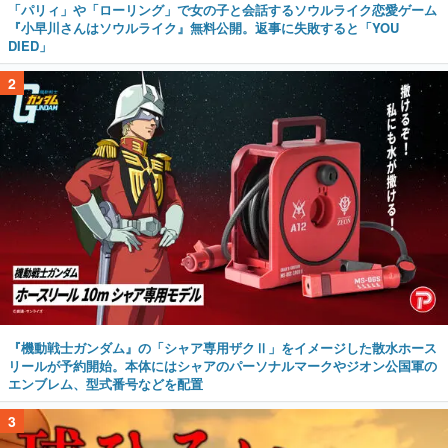
「パリィ」や「ローリング」で女の子と会話するソウルライク恋愛ゲーム
『小早川さんはソウルライク』無料公開。返事に失敗すると「YOU
DIED」
2
『機動戦士ガンダム』の「シャア専用ザクⅡ」をイメージした散水ホース
リールが予約開始。本体にはシャアのパーソナルマークやジオン公国軍の
エンブレム、型式番号などを配置
3