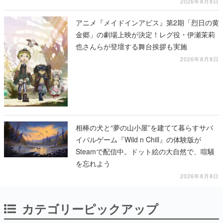
2026年8月8日
アニメ『メイドインアビス』第2期「烈日の黄
金郷」の劇場上映が決定！レグ役・伊瀬茉莉
也さんらが登壇する舞台挨拶も実施
2026年8月8日
相棒の犬と“夢の山小屋”を建てて暮らすサバ
イバルゲーム『Wild n Chill』の体験版が
Steamで配信中。ドット絵の大自然で、喧騒
を忘れよう
2026年8月8日
カテゴリーピックアップ