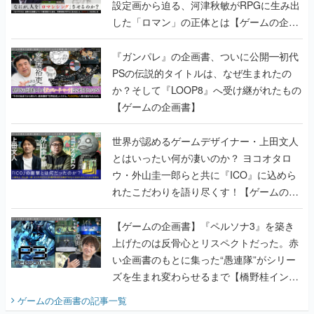
設定画から迫る、河津秋敏がRPGに生み出
した「ロマン」の正体とは【ゲームの企画
書】
『ガンパレ』の企画書、ついに公開━初代
PSの伝説的タイトルは、なぜ生まれたの
か？そして『LOOP8』へ受け継がれたもの
【ゲームの企画書】
世界が認めるゲームデザイナー・上田文人
とはいったい何が凄いのか？ ヨコオタロ
ウ・外山圭一郎らと共に『ICO』に込めら
れたこだわりを語り尽くす！【ゲームの企
画書】
【ゲームの企画書】『ペルソナ3』を築き
上げたのは反骨心とリスペクトだった。赤
い企画書のもとに集った“愚連隊”がシリー
ズを生まれ変わらせるまで【橋野桂インタ
ビュー】
ゲームの企画書
の記事一覧