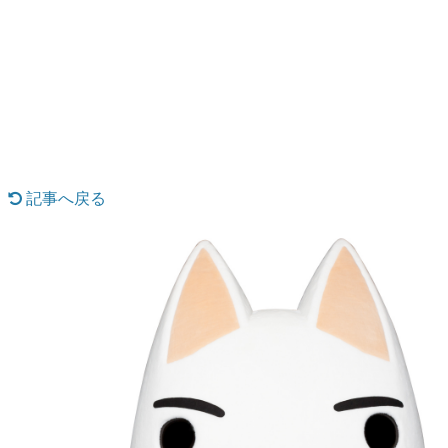
日本のコンテンツ産業やカルチャーに与えた影響を探る企
画です。
日本モバイルゲーム産業史
日本のモバイルゲーム史における主要なトピック・タイト
ルを網羅するほか、開発者へのインタビューや識者による
解説を掲載。約20年の歴史が一望できる決定版！
若ゲのいたり〜ゲームクリエイターの青春〜
『うつヌケ』『ペンと箸』等で知られるマンガ家・田中圭
一先生によるゲーム業界レポートマンガです。
記事へ戻る
なんでゲームは面白い？
ゲーム開発者・hamatsu氏がゲームの魅力を画面や操作の
具体的な形から解き明かしていく、硬派で骨太な評論連載
です。
ゲームが変えた日本語
「経験値」「裏技」「ラスボス」… ゲームにまつわる言葉
の起源や用法の変遷を、コンピューター文化史研究家・タ
イニーP氏が徹底調査。
カテゴリ
特集記事