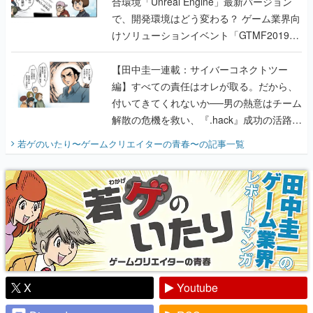
合環境「Unreal Engine」最新バージョン
で、開発環境はどう変わる？ ゲーム業界向
けソリューションイベント「GTMF2019」
に行って、より理解を深めよう【PR】
【田中圭一連載：サイバーコネクトツー
編】すべての責任はオレが取る。だから、
付いてきてくれないか──男の熱意はチーム
解散の危機を救い、『.hack』成功の活路を
開く。業界の快男児・松山 洋に流れる血は
若ゲのいたり〜ゲームクリエイターの青春〜
の記事一覧
『少年ジャンプ』色だった【若ゲのいた
り】
X
Youtube