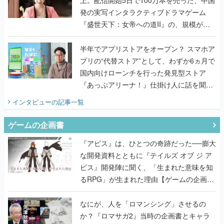
発の実写インタラクティブドラマゲーム
『盛世天下：女帝への道II』の、規模が違
うこだわりをプロデューサーに聞いた
半年でアプリストアをオープン？ スマホア
プリの“代替ストア”として、わずか6ヵ月で
国内向けローンチを行った発見型ストア
『あっぷアリーナ！』仕掛け人に話を聞い
てみた
インタビュー
の記事一覧
ゲームの企画書
『アビス』は、ひとつの奇跡だった──膨大
な開発資料とともに『テイルズ オブ ジ ア
ビス』開発陣に聞く、「生まれた意味を知
るRPG」が生まれた理由【ゲームの企画
書】
なにが、人を「ロマンシング」させるの
か？『ロマサガ2』当時の企画書とキャラ