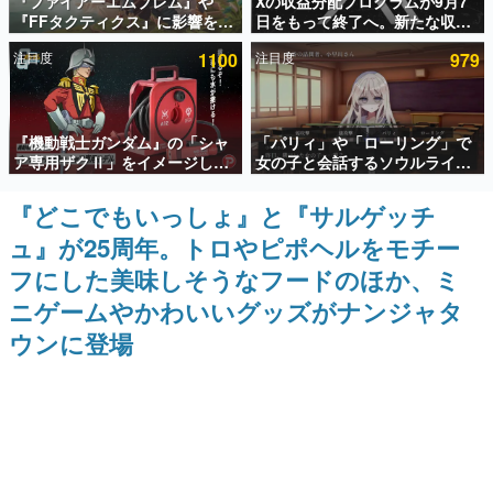
『ファイアーエムブレム』や
Xの収益分配プログラムが9月7
『FFタクティクス』に影響を受
日をもって終了へ。新たな収益
インタビュー
けた新作戦略RPG『Beaten
化制度「Original Content
注目度
1100
注目度
979
Path』2027年に発売へ。
Rewards Program」を発表
連載・特集一覧
PC（Steam）、PS5、Xbox、
Switch向けにリリース予定
殿堂入り記事
『機動戦士ガンダム』の「シャ
「パリィ」や「ローリング」で
SNS拡散数が数千以上！ ページビュー数万以上！ などな
ど。多くの人々に読まれた、電ファミ渾身の“殿堂入り”記
ア専用ザクⅡ」をイメージした
女の子と会話するソウルライク
事をまとめました。
散水ホースリールが予約開始。
恋愛ゲーム『小早川さんはソウ
本体にはシャアのパーソナルマ
ルライク』無料公開。返事に失
『どこでもいっしょ』と『サルゲッチ
ゲームの企画書
ークやジオン公国軍のエンブレ
敗すると「YOU DIED」
名作ゲームクリエイターの方々に製作時のエピソードをお
ュ』が25周年。トロやピポヘルをモチー
ム、型式番号などを配置
聞きし、ヒットする企画（ゲーム）とは何か？を探ってい
きます。
フにした美味しそうなフードのほか、ミ
赫本
ニゲームやかわいいグッズがナンジャタ
この物語を解いてはいけない。『赫本』は、〈試験問題〉
ウンに登場
の形をした短編ホラー小説集です。
新世代に訊く
これからのデジタルゲーム市場を担う若きクリエイター達
の姿を追い、彼らのルーツと情熱を探っていきます。
ゲーム世代の作家たち
ゲームに多大な影響を受けた作家さんに取材し、ゲームが