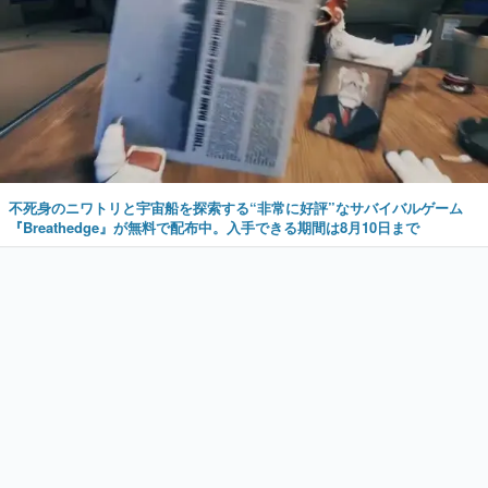
不死身のニワトリと宇宙船を探索する“非常に好評”なサバイバルゲーム
『Breathedge』が無料で配布中。入手できる期間は8月10日まで