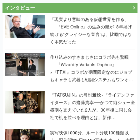
インタビュー
「現実より意味のある仮想世界を作る」
──『EVE Online』の生みの親が18年掲げ
続ける”クレイジーな宣言”は、比喩ではな
く本気だった
作り込みのすさまじさにコラボ先も驚嘆
──『Wizardry Variants Daphne』
×『FFXI』コラボが期間限定なのにジョブ
もキャラも武器も戦闘システムもワンオフ
で作り込まれた理由を両ディレクターに聞
く
『TATSUJIN』の弓削雅稔×『ライデンファ
イターズ』の齋藤貴幸──かつて縦シュー全
盛期を支えていた2人が、30年後に同じ会
社で机を並べる理由とは。新作
『TATSUJIN EXTREME』で初タッグを組
んだレジェンド2人に訊く開発秘話
実写映像1000分、ルート分岐100種類以
上。配信開始5日で100万本を売った、中国