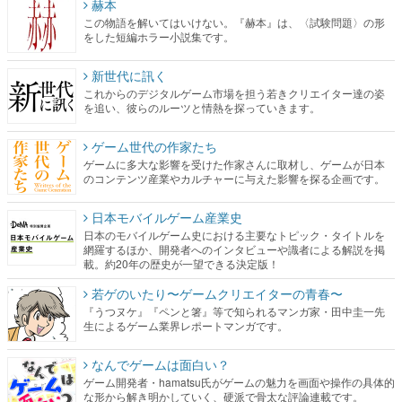
赫本
この物語を解いてはいけない。『赫本』は、〈試験問題〉の形
をした短編ホラー小説集です。
新世代に訊く
これからのデジタルゲーム市場を担う若きクリエイター達の姿
を追い、彼らのルーツと情熱を探っていきます。
ゲーム世代の作家たち
ゲームに多大な影響を受けた作家さんに取材し、ゲームが日本
のコンテンツ産業やカルチャーに与えた影響を探る企画です。
日本モバイルゲーム産業史
日本のモバイルゲーム史における主要なトピック・タイトルを
網羅するほか、開発者へのインタビューや識者による解説を掲
載。約20年の歴史が一望できる決定版！
若ゲのいたり〜ゲームクリエイターの青春〜
『うつヌケ』『ペンと箸』等で知られるマンガ家・田中圭一先
生によるゲーム業界レポートマンガです。
なんでゲームは面白い？
ゲーム開発者・hamatsu氏がゲームの魅力を画面や操作の具体的
な形から解き明かしていく、硬派で骨太な評論連載です。