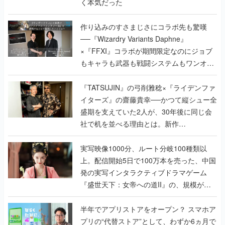
く本気だった
作り込みのすさまじさにコラボ先も驚嘆
──『Wizardry Variants Daphne』
×『FFXI』コラボが期間限定なのにジョブ
もキャラも武器も戦闘システムもワンオフ
で作り込まれた理由を両ディレクターに聞
く
『TATSUJIN』の弓削雅稔×『ライデンファ
イターズ』の齋藤貴幸──かつて縦シュー全
盛期を支えていた2人が、30年後に同じ会
社で机を並べる理由とは。新作
『TATSUJIN EXTREME』で初タッグを組
んだレジェンド2人に訊く開発秘話
実写映像1000分、ルート分岐100種類以
上。配信開始5日で100万本を売った、中国
発の実写インタラクティブドラマゲーム
『盛世天下：女帝への道II』の、規模が違
うこだわりをプロデューサーに聞いた
半年でアプリストアをオープン？ スマホア
プリの“代替ストア”として、わずか6ヵ月で