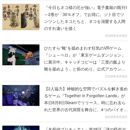
『今日もネコ様の圧が強い』電子書籍の既刊1
～2巻が「30％オフ」でお得に。ジト目でツ
ンツンしたネコたちと、ネコを溺愛する人間
のすれ違いを描く
2026年8月8日
ひたすら“靴”を舐めまわす狂気のVRゲーム
『シュ～ペロ』が「東京ゲームダンジョン」
に展示中。キャッチコピーは「三度の飯より
靴を舐めよう」と前のめり。公式アカウント
も開設され、2026年リリースに向けて開発中
2026年8月8日
【2人協力】神秘的な空間でパズルを解き進め
るゲーム『Together in Forgotten Lands』が
本日8月8日Steamでリリース。時に忘れ去ら
れた世界の古代洞窟を舞台に、4つのバイオー
ムを探索しながら脱出を目指す
2026年8月8日
『名探偵プリキュア！』第28話「謎の怪盗デ