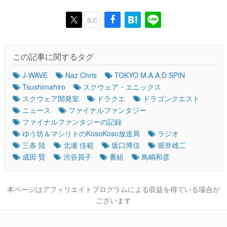
反応
この記事に関するタグ
J-WAVE
Naz Chris
TOKYO M.A.A.D SPIN
Tsushimahiro
スクウェア・エニックス
スクウェア開発室
ドラクエ
ドラゴンクエスト
ニュース
ファイナルファンタジー
ファイナルファンタジーの記録
ゆう坊＆マシリトのKosoKoso放送局
ラジオ
三条 陸
北瀬 佳範
坂口博信
堀井雄二
成田 賢
渋谷員子
番組
鳥嶋和彦
本ページはアフィリエイトプログラムによる収益を得ている場合が
ございます