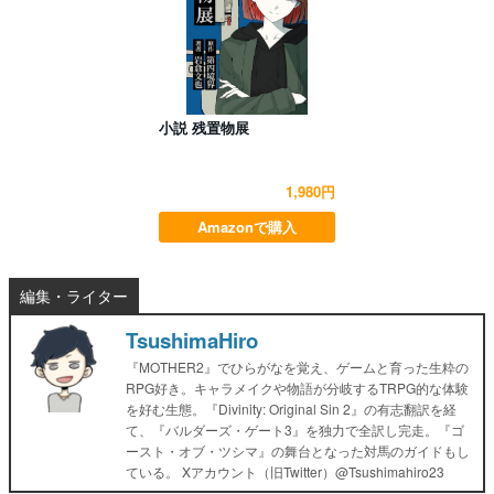
小説 残置物展
1,980円
Amazonで購入
編集・ライター
TsushimaHiro
『MOTHER2』でひらがなを覚え、ゲームと育った生粋の
RPG好き。キャラメイクや物語が分岐するTRPG的な体験
を好む生態。『Divinity: Original Sin 2』の有志翻訳を経
て、『バルダーズ・ゲート3』を独力で全訳し完走。『ゴ
ースト・オブ・ツシマ』の舞台となった対馬のガイドもし
ている。 Xアカウント（旧Twitter）@Tsushimahiro23