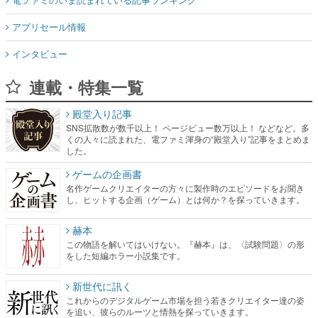
アプリセール情報
インタビュー
連載・特集一覧
殿堂入り記事
SNS拡散数が数千以上！ ページビュー数万以上！ などなど。多
くの人々に読まれた、電ファミ渾身の“殿堂入り”記事をまとめま
した。
ゲームの企画書
名作ゲームクリエイターの方々に製作時のエピソードをお聞き
し、ヒットする企画（ゲーム）とは何か？を探っていきます。
赫本
この物語を解いてはいけない。『赫本』は、〈試験問題〉の形
をした短編ホラー小説集です。
新世代に訊く
これからのデジタルゲーム市場を担う若きクリエイター達の姿
を追い、彼らのルーツと情熱を探っていきます。