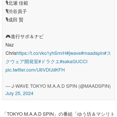
🎙️北瀬 佳範
🎙️渋谷員子
🎙️成田 賢
🎮進行サポ＆ナビ
Naz
Chris
https://t.co/vko1yhSmrH
#jwave
#maadspin
#ス
クウェア開発室
#ドラクエ
#sakaGUCCI
pic.twitter.com/U6VDfJdKFH
— J-WAVE TOKYO M.A.A.D SPIN (@MAADSPIN)
July 25, 2024
「TOKYO M.A.A.D SPIN」の番組「ゆう坊＆マシリト