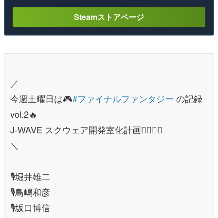
Steamストアページ
／
今週土曜日は🎮
#ファイナルファンタジー
の記録
vol.2🔥
J-WAVE スクウェア開発室化計画🧑‍⚕️👩‍⚕️
＼
🎙️堀井雄二
🎙️鳥嶋和彦
🎙️坂口博信