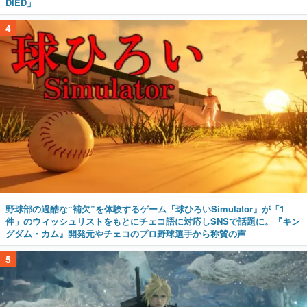
DIED」
4
野球部の過酷な“補欠”を体験するゲーム『球ひろいSimulator』が「1
件」のウィッシュリストをもとにチェコ語に対応しSNSで話題に。『キン
グダム・カム』開発元やチェコのプロ野球選手から称賛の声
5