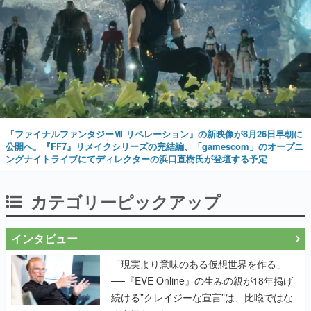
『ファイナルファンタジーⅦ リベレーション』の新映像が8月26日早朝に
公開へ。『FF7』リメイクシリーズの完結編、「gamescom」のオープニ
ングナイトライブにてディレクターの浜口直樹氏が登壇する予定
カテゴリーピックアップ
インタビュー
「現実より意味のある仮想世界を作る」
──『EVE Online』の生みの親が18年掲げ
続ける”クレイジーな宣言”は、比喩ではな