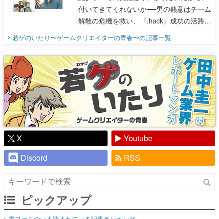
付いてきてくれないか──男の熱意はチーム
解散の危機を救い、『.hack』成功の活路を
開く。業界の快男児・松山 洋に流れる血は
若ゲのいたり〜ゲームクリエイターの青春〜
の記事一覧
『少年ジャンプ』色だった【若ゲのいた
り】
X
Youtube
Discord
RSS
ピックアップ
電ファミのいま読まれている記事ランキング