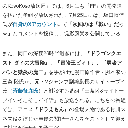
のKosoKoso放送局」では、6月にも『FF』の開発陣
を招いた番組が放送された。7月25日には、坂口博信
氏が
にて
自身のXアカウント
「次回のは「戦い」だっ
とコメントを投稿し、撮影風景を公開している。
ｗ」
また、同日の深夜26時半過ぎには、
『ドラゴンクエ
スト ダイの大冒険』、『冒険王ビィト』、『勇者ア
を手がけた漫画原作者・脚本家の
バンと獄炎の魔王』
三条 陸氏が、元・Vジャンプ副編集長のサイトーブイ
氏（
）と対談する番組「三条陸&サイトー
斉藤征彦氏
ブイのそこそこイイ話」も放送される。こちらの番組
では、アニメ
の登場人物である骨川ス
『ドラえもん』
ネ夫役を演じた声優の関智一さんをゲストとして迎え
て対談が行われる予定だ。