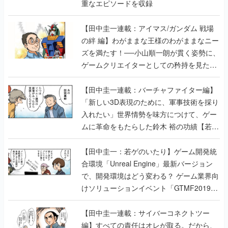
重なエピソードを収録
【田中圭一連載：アイマス/ガンダム 戦場
の絆 編】わがままな王様のわがままなニー
ズを満たす！──小山順一朗が貫く姿勢に、
ゲームクリエイターとしての矜持を見た
【若ゲのいたり最終回】
【田中圭一連載：バーチャファイター編】
「新しい3D表現のために、軍事技術を採り
入れたい」世界情勢を味方につけて、ゲー
ムに革命をもたらした鈴木 裕の功績【若ゲ
のいたり】
【田中圭一：若ゲのいたり】ゲーム開発統
合環境「Unreal Engine」最新バージョン
で、開発環境はどう変わる？ ゲーム業界向
けソリューションイベント「GTMF2019」
に行って、より理解を深めよう【PR】
【田中圭一連載：サイバーコネクトツー
編】すべての責任はオレが取る。だから、