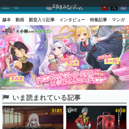
広告をスキップ
赫本
動画
殿堂入り記事
インタビュー
特集記事
マンガ
いま読まれている記事
ピックアップ
注目度
5181
注目度
4158
電ファミのいま読まれている記事ランキング
アプリセール情報