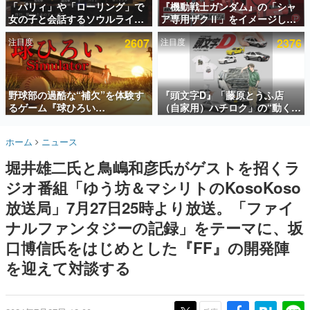
「パリィ」や「ローリング」で
『機動戦士ガンダム』の「シャ
女の子と会話するソウルライク
ア専用ザクⅡ」をイメージした
インタビュー
恋愛ゲーム『小早川さんはソウ
散水ホースリールが予約開始。
注目度
2607
注目度
2376
ルライク』無料公開。返事に失
本体にはシャアのパーソナルマ
連載・特集一覧
敗すると「YOU DIED」
ークやジオン公国軍のエンブレ
ム、型式番号などを配置
殿堂入り記事
SNS拡散数が数千以上！ ページビュー数万以上！ などな
野球部の過酷な“補欠”を体験す
『頭文字D』「藤原とうふ店
ど。多くの人々に読まれた、電ファミ渾身の“殿堂入り”記
るゲーム『球ひろい
（自家用）ハチロク」の“動くテ
事をまとめました。
Simulator』が「1件」のウィッ
ィッシュケース”が買えるポップ
シュリストをもとにチェコ語に
アップショップが開催へ。マン
ゲームの企画書
ホーム
ニュース
対応しSNSで話題に。『キング
ガの舞台である群馬の「イオン
名作ゲームクリエイターの方々に製作時のエピソードをお
聞きし、ヒットする企画（ゲーム）とは何か？を探ってい
ダム・カム』開発元やチェコの
モール高崎」にて、8月11日か
堀井雄二氏と鳥嶋和彦氏がゲストを招くラ
きます。
プロ野球選手から称賛の声
ら8月20日までの期間限定で開
催予定
ジオ番組「ゆう坊＆マシリトのKosoKoso
赫本
この物語を解いてはいけない。『赫本』は、〈試験問題〉
放送局」7月27日25時より放送。「ファイ
の形をした短編ホラー小説集です。
ナルファンタジーの記録」をテーマに、坂
口博信氏をはじめとした『FF』の開発陣
新世代に訊く
これからのデジタルゲーム市場を担う若きクリエイター達
を迎えて対談する
の姿を追い、彼らのルーツと情熱を探っていきます。
ゲーム世代の作家たち
ゲームに多大な影響を受けた作家さんに取材し、ゲームが