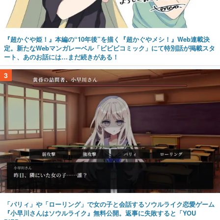
『超かぐや姫！』本編の“10年後”を描く『超かぐやメシ！』Web連載決
定。新たなWebマンガレーベル「ビビビコミック」にて特別話が掲載スタ
ート、あのお話には…まだ続きがある！
3
「パリィ」や「ローリング」で女の子と会話するソウルライク恋愛ゲーム
『小早川さんはソウルライク』無料公開。返事に失敗すると「YOU