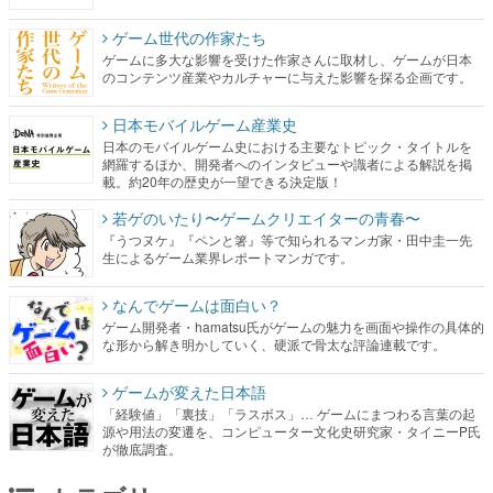
ゲーム世代の作家たち
ゲームに多大な影響を受けた作家さんに取材し、ゲームが日本
のコンテンツ産業やカルチャーに与えた影響を探る企画です。
日本モバイルゲーム産業史
日本のモバイルゲーム史における主要なトピック・タイトルを
網羅するほか、開発者へのインタビューや識者による解説を掲
載。約20年の歴史が一望できる決定版！
若ゲのいたり〜ゲームクリエイターの青春〜
『うつヌケ』『ペンと箸』等で知られるマンガ家・田中圭一先
生によるゲーム業界レポートマンガです。
なんでゲームは面白い？
ゲーム開発者・hamatsu氏がゲームの魅力を画面や操作の具体的
な形から解き明かしていく、硬派で骨太な評論連載です。
ゲームが変えた日本語
「経験値」「裏技」「ラスボス」… ゲームにまつわる言葉の起
源や用法の変遷を、コンピューター文化史研究家・タイニーP氏
が徹底調査。