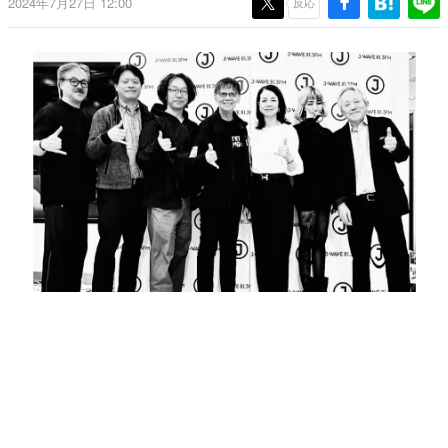
2024年7月27日 12:00
反応
日本のコンテンツ産業やカルチャーに与えた影響を探る企
画です。
日本モバイルゲーム産業史
日本のモバイルゲーム史における主要なトピック・タイト
ルを網羅するほか、開発者へのインタビューや識者による
解説を掲載。約20年の歴史が一望できる決定版！
若ゲのいたり〜ゲームクリエイターの青春〜
『うつヌケ』『ペンと箸』等で知られるマンガ家・田中圭
一先生によるゲーム業界レポートマンガです。
なんでゲームは面白い？
ゲーム開発者・hamatsu氏がゲームの魅力を画面や操作の
具体的な形から解き明かしていく、硬派で骨太な評論連載
です。
ゲームが変えた日本語
「経験値」「裏技」「ラスボス」… ゲームにまつわる言葉
の起源や用法の変遷を、コンピューター文化史研究家・タ
イニーP氏が徹底調査。
カテゴリ
特集記事