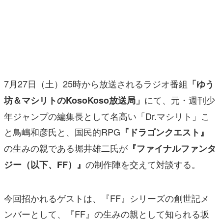
マンガ
女性向け
アプリレビュー
その他
7月27日（土）25時から放送されるラジオ番組
「ゆう
にて、元・週刊少
坊＆マシリトのKosoKoso放送局」
電ファミニコゲーマーとは？
年ジャンプの編集長として名高い「Dr.マシリト」こ
運営：株式会社マレ
と鳥嶋和彦氏と、国民的RPG
『ドラゴンクエスト』
の生みの親である堀井雄二氏が
『ファイナルファンタ
の制作陣を交えて対談する。
ジー（以下、FF）』
今回招かれるゲストは、『FF』シリーズの創世記メ
ンバーとして、『FF』の生みの親として知られる坂