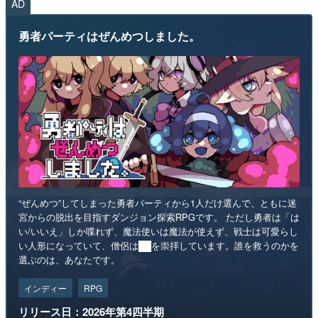
AD
勇者パーティはぜんめつしました。
“ぜんめつ”してしまった勇者パーティから1人だけ選んで、ともに迷
宮からの脱出を目指すダンジョン探索RPGです。 ただし勇者は「は
い/いいえ」しか喋れず、魔法使いは魔法が使えず、戦士は可愛らし
い人形になっていて、僧侶は██を崇拝しています。誰を救うのかを
選ぶのは、あなたです。
インディー
RPG
リリース日：2026年第4四半期