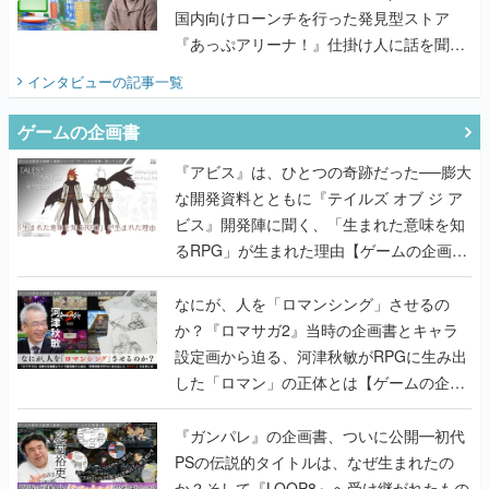
国内向けローンチを行った発見型ストア
『あっぷアリーナ！』仕掛け人に話を聞い
てみた
インタビュー
の記事一覧
ゲームの企画書
『アビス』は、ひとつの奇跡だった──膨大
な開発資料とともに『テイルズ オブ ジ ア
ビス』開発陣に聞く、「生まれた意味を知
るRPG」が生まれた理由【ゲームの企画
書】
なにが、人を「ロマンシング」させるの
か？『ロマサガ2』当時の企画書とキャラ
設定画から迫る、河津秋敏がRPGに生み出
した「ロマン」の正体とは【ゲームの企画
書】
『ガンパレ』の企画書、ついに公開━初代
PSの伝説的タイトルは、なぜ生まれたの
か？そして『LOOP8』へ受け継がれたもの