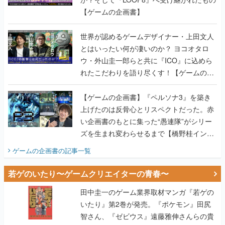
【ゲームの企画書】
世界が認めるゲームデザイナー・上田文人
とはいったい何が凄いのか？ ヨコオタロ
ウ・外山圭一郎らと共に『ICO』に込めら
れたこだわりを語り尽くす！【ゲームの企
画書】
【ゲームの企画書】『ペルソナ3』を築き
上げたのは反骨心とリスペクトだった。赤
い企画書のもとに集った“愚連隊”がシリー
ズを生まれ変わらせるまで【橋野桂インタ
ビュー】
ゲームの企画書
の記事一覧
若ゲのいたり〜ゲームクリエイターの青春〜
田中圭一のゲーム業界取材マンガ『若ゲの
いたり』第2巻が発売。『ポケモン』田尻
智さん、『ゼビウス』遠藤雅伸さんらの貴