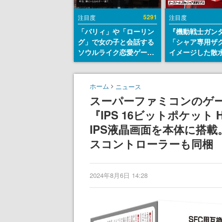
5291
注目度
注目度
「パリィ」や「ローリン
『機動戦士ガン
グ」で女の子と会話する
「シャア専用ザ
ソウルライク恋愛ゲーム
イメージした散
『小早川さんはソウルラ
リールが予約開
イク』無料公開。返事に
にはシャアのパ
失敗すると「YOU
マークやジオン
ホーム
ニュース
DIED」
エンブレム、型
スーパーファミコンのゲ
どを配置
『IPS 16ビットポケット
IPS液晶画面を本体に搭
スコントローラーも同梱
2024年8月6日 14:28