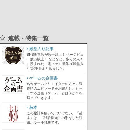
連載・特集一覧
殿堂入り記事
SNS拡散数が数千以上！ ページビュ
ー数万以上！ などなど。多くの人々
に読まれた、電ファミ渾身の“殿堂入
り”記事をまとめました。
ゲームの企画書
名作ゲームクリエイターの方々に製
作時のエピソードをお聞きし、ヒッ
トする企画（ゲーム）とは何か？を
探っていきます。
赫本
この物語を解いてはいけない。『赫
本』は、〈試験問題〉の形をした短
編ホラー小説集です。