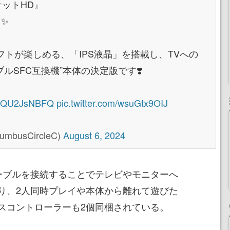
ポケットHD』
✨
トが楽しめる、「IPS液晶」を搭載し、TVへの
ルSFC互換機”本体の決定版です❣️
o/1QU2JsNBFQ
pic.twitter.com/wsuGtx9OIJ
usCircleC)
August 6, 2024
ケーブルを接続することでテレビやモニターへ
り、2人同時プレイや本体から離れて遊びた
スコントローラーも2個同梱されている。