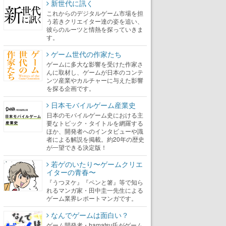
新世代に訊く
これからのデジタルゲーム市場を担
う若きクリエイター達の姿を追い、
彼らのルーツと情熱を探っていきま
す。
ゲーム世代の作家たち
ゲームに多大な影響を受けた作家さ
んに取材し、ゲームが日本のコンテ
ンツ産業やカルチャーに与えた影響
を探る企画です。
日本モバイルゲーム産業史
日本のモバイルゲーム史における主
要なトピック・タイトルを網羅する
ほか、開発者へのインタビューや識
者による解説を掲載。約20年の歴史
が一望できる決定版！
若ゲのいたり〜ゲームクリエ
イターの青春〜
『うつヌケ』『ペンと箸』等で知ら
れるマンガ家・田中圭一先生による
ゲーム業界レポートマンガです。
なんでゲームは面白い？
ゲーム開発者・hamatsu氏がゲーム