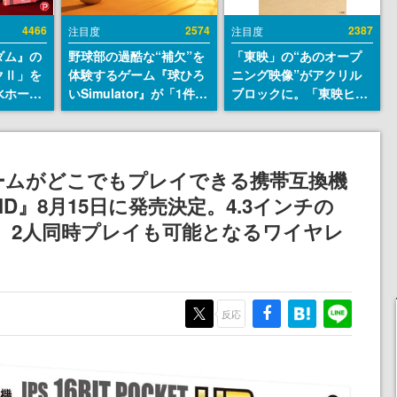
4466
2574
2387
注目度
注目度
ダム』の
野球部の過酷な“補欠”を
「東映」の“あのオープ
クⅡ」を
体験するゲーム『球ひろ
ニング映像”がアクリル
水ホース
いSimulator』が「1件」
ブロックに。「東映ヒス
始。本体
のウィッシュリストをも
トリカル グッズコレクシ
ーソナル
とにチェコ語に対応し
ョン」が8月下旬より発
公国軍の
SNSで話題に。『キング
売
式番号な
ダム・カム』開発元やチ
ームがどこでもプレイできる携帯互換機
ェコのプロ野球選手から
 HD』8月15日に発売決定。4.3インチの
称賛の声
載。2人同時プレイも可能となるワイヤレ
反応