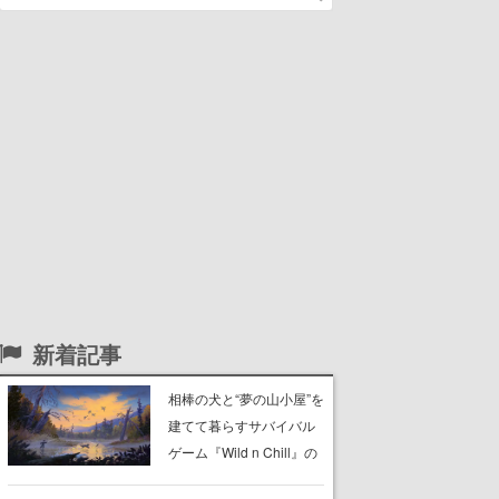
新着記事
相棒の犬と“夢の山小屋”を
建てて暮らすサバイバル
ゲーム『Wild n Chill』の
体験版がSteamで配信