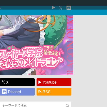
5
X
Youtube
Discord
RSS