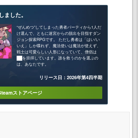
しました。
“ぜんめつ”してしまった勇者パーティから1人だ
け選んで、ともに迷宮からの脱出を目指すダン
ジョン探索RPGです。 ただし勇者は「はい/い
いえ」しか喋れず、魔法使いは魔法が使えず、
戦士は可愛らしい人形になっていて、僧侶は
██を崇拝しています。誰を救うのかを選ぶの
は、あなたです。
リリース日：2026年第4四半期
Steamストアページ