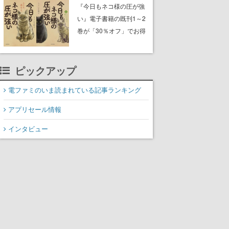
中。ドット絵の大自然
『今日もネコ様の圧が強
で、喧騒を忘れよう
い』電子書籍の既刊1～2
巻が「30％オフ」でお得
に。ジト目でツンツンし
たネコたちと、ネコを溺
愛する人間のすれ違いを
ピックアップ
描く
電ファミのいま読まれている記事ランキング
アプリセール情報
インタビュー