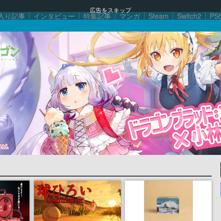
広告をスキップ
入り記事
インタビュー
特集記事
マンガ
Steam
Switch2
PS