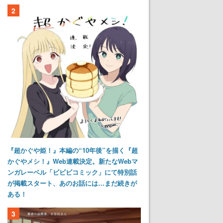
2
『超かぐや姫！』本編の“10年後”を描く『超
かぐやメシ！』Web連載決定。新たなWebマ
ンガレーベル「ビビビコミック」にて特別話
が掲載スタート、あのお話には…まだ続きが
ある！
3