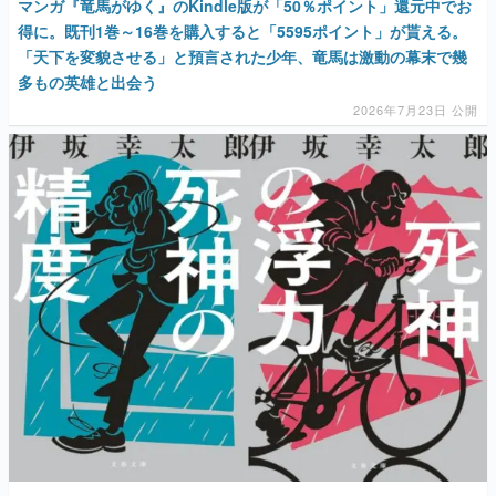
マンガ『竜馬がゆく』のKindle版が「50％ポイント」還元中でお
得に。既刊1巻～16巻を購入すると「5595ポイント」が貰える。
「天下を変貌させる」と預言された少年、竜馬は激動の幕末で幾
多もの英雄と出会う
2026年7月23日 公開