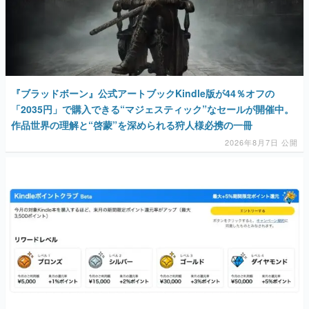
『ブラッドボーン』公式アートブックKindle版が44％オフの
「2035円」で購入できる“マジェスティック”なセールが開催中。
作品世界の理解と“啓蒙”を深められる狩人様必携の一冊
2026年8月7日 公開