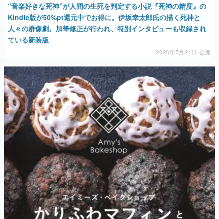
“音楽好きな死神”が人間の生死を判定する小説『死神の精度』の
Kindle版が50%pt還元中でお得に。伊坂幸太郎氏の描く死神と
人々の群像劇。加筆修正が行われ、特別インタビューも収録され
ている新装版
2026年7月21日 公開