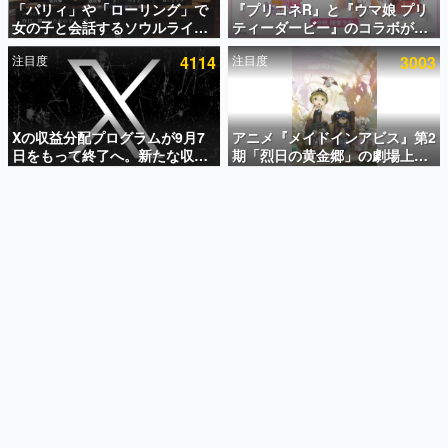
「パリィ」や「ローリング」で
『プリコネR』と『ウマ娘 プリ
女の子と会話するソウルライク
ティーダービー』のコラボが決
インタビュー
恋愛ゲーム『小早川さんはソウ
定！“最大170連無料”の8.5周年
注目度
4114
注目度
3003
ルライク』無料公開。返事に失
キャンペーンなども発表
連載・特集一覧
敗すると「YOU DIED」
殿堂入り記事
SNS拡散数が数千以上！ ページビュー数万以上！ などな
Xの収益分配プログラムが9月7
アニメ『メイドインアビス』第2
ど。多くの人々に読まれた、電ファミ渾身の“殿堂入り”記
日をもって終了へ。新たな収益
期「烈日の黄金郷」の劇場上映
事をまとめました。
化制度「Original Content
が決定！レグ役・伊瀬茉莉也さ
Rewards Program」を発表
んらが登壇する舞台挨拶も実施
ゲームの企画書
名作ゲームクリエイターの方々に製作時のエピソードをお
聞きし、ヒットする企画（ゲーム）とは何か？を探ってい
きます。
赫本
この物語を解いてはいけない。『赫本』は、〈試験問題〉
の形をした短編ホラー小説集です。
新世代に訊く
これからのデジタルゲーム市場を担う若きクリエイター達
の姿を追い、彼らのルーツと情熱を探っていきます。
ゲーム世代の作家たち
ゲームに多大な影響を受けた作家さんに取材し、ゲームが