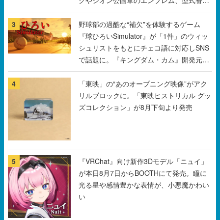
クやジオン公国軍のエンブレム、型式番号
などを配置
3
野球部の過酷な“補欠”を体験するゲーム
『球ひろいSimulator』が「1件」のウィッ
シュリストをもとにチェコ語に対応しSNS
で話題に。『キングダム・カム』開発元や
チェコのプロ野球選手から称賛の声
4
「東映」の“あのオープニング映像”がアク
リルブロックに。「東映ヒストリカル グッ
ズコレクション」が8月下旬より発売
5
『VRChat』向け新作3Dモデル「ニュイ」
が本日8月7日からBOOTHにて発売。瞳に
光る星や感情豊かな表情が、小悪魔かわい
い