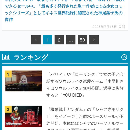
できるセール中。「最も多く発行された単一作者による少女コミ
ックシリーズ」としてギネス世界記録に認定された神尾葉子氏の
傑作
2026年7月18日 公開
1
2
…
50
ランキング
1
「パリィ」や「ローリング」で女の子と会
話するソウルライク恋愛ゲーム『小早川さ
んはソウルライク』無料公開。返事に失敗
すると「YOU DIED」
2
『機動戦士ガンダム』の「シャア専用ザク
Ⅱ」をイメージした散水ホースリールが予
約開始。本体にはシャアのパーソナルマー