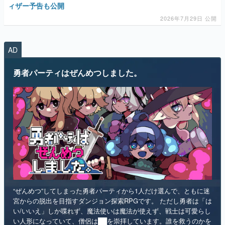
ィザー予告も公開
2026年7月29日 公開
AD
勇者パーティはぜんめつしました。
“ぜんめつ”してしまった勇者パーティから1人だけ選んで、ともに迷
宮からの脱出を目指すダンジョン探索RPGです。 ただし勇者は「は
い/いいえ」しか喋れず、魔法使いは魔法が使えず、戦士は可愛らし
い人形になっていて、僧侶は██を崇拝しています。誰を救うのかを