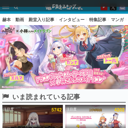
広告をスキップ
赫本
動画
殿堂入り記事
インタビュー
特集記事
マンガ
いま読まれている記事
ピックアップ
注目度
5742
注目度
4202
電ファミのいま読まれている記事ランキング
アプリセール情報