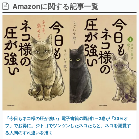
Amazonに関する記事一覧
日本のコンテンツ産業やカルチャーに与えた影響を探る企
画です。
日本モバイルゲーム産業史
日本のモバイルゲーム史における主要なトピック・タイト
ルを網羅するほか、開発者へのインタビューや識者による
解説を掲載。約20年の歴史が一望できる決定版！
若ゲのいたり〜ゲームクリエイターの青春〜
『うつヌケ』『ペンと箸』等で知られるマンガ家・田中圭
一先生によるゲーム業界レポートマンガです。
なんでゲームは面白い？
ゲーム開発者・hamatsu氏がゲームの魅力を画面や操作の
具体的な形から解き明かしていく、硬派で骨太な評論連載
です。
ゲームが変えた日本語
「経験値」「裏技」「ラスボス」… ゲームにまつわる言葉
の起源や用法の変遷を、コンピューター文化史研究家・タ
イニーP氏が徹底調査。
『今日もネコ様の圧が強い』電子書籍の既刊1～2巻が「30％オ
カテゴリ
フ」でお得に。ジト目でツンツンしたネコたちと、ネコを溺愛す
る人間のすれ違いを描く
特集記事