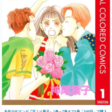
名作少女マンガ『花より男子』1巻～7巻まで1冊「100円」で購入