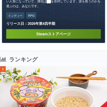
い人形になっていて、僧侶は██を崇拝しています。誰を救うのかを
選ぶのは、あなたです。
インディー
RPG
リリース日：2026年第4四半期
Steamストアページ
ランキング
1