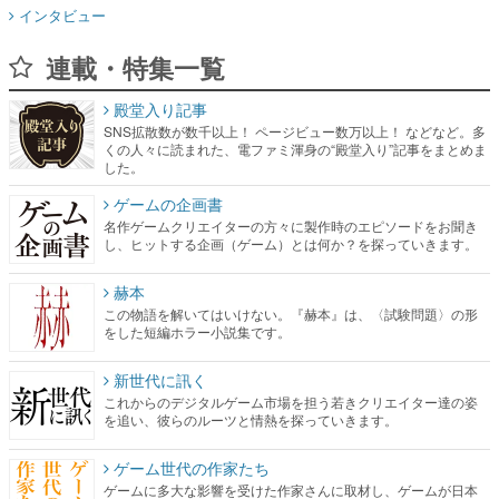
インタビュー
連載・特集一覧
殿堂入り記事
SNS拡散数が数千以上！ ページビュー数万以上！ などなど。多
くの人々に読まれた、電ファミ渾身の“殿堂入り”記事をまとめま
した。
ゲームの企画書
名作ゲームクリエイターの方々に製作時のエピソードをお聞き
し、ヒットする企画（ゲーム）とは何か？を探っていきます。
赫本
この物語を解いてはいけない。『赫本』は、〈試験問題〉の形
をした短編ホラー小説集です。
新世代に訊く
これからのデジタルゲーム市場を担う若きクリエイター達の姿
を追い、彼らのルーツと情熱を探っていきます。
ゲーム世代の作家たち
ゲームに多大な影響を受けた作家さんに取材し、ゲームが日本