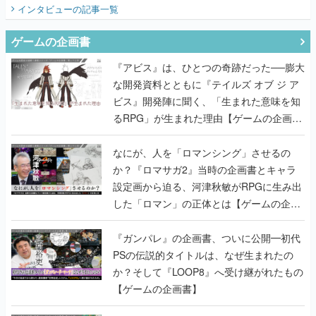
インタビュー
の記事一覧
ゲームの企画書
『アビス』は、ひとつの奇跡だった──膨大
な開発資料とともに『テイルズ オブ ジ ア
ビス』開発陣に聞く、「生まれた意味を知
るRPG」が生まれた理由【ゲームの企画
書】
なにが、人を「ロマンシング」させるの
か？『ロマサガ2』当時の企画書とキャラ
設定画から迫る、河津秋敏がRPGに生み出
した「ロマン」の正体とは【ゲームの企画
書】
『ガンパレ』の企画書、ついに公開━初代
PSの伝説的タイトルは、なぜ生まれたの
か？そして『LOOP8』へ受け継がれたもの
【ゲームの企画書】