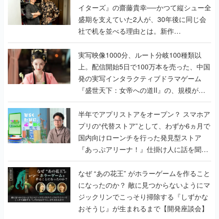
イターズ』の齋藤貴幸──かつて縦シュー全
盛期を支えていた2人が、30年後に同じ会
社で机を並べる理由とは。新作
『TATSUJIN EXTREME』で初タッグを組
んだレジェンド2人に訊く開発秘話
実写映像1000分、ルート分岐100種類以
上。配信開始5日で100万本を売った、中国
発の実写インタラクティブドラマゲーム
『盛世天下：女帝への道II』の、規模が違
うこだわりをプロデューサーに聞いた
半年でアプリストアをオープン？ スマホア
プリの“代替ストア”として、わずか6ヵ月で
国内向けローンチを行った発見型ストア
『あっぷアリーナ！』仕掛け人に話を聞い
てみた
なぜ “あの花王” がホラーゲームを作ること
になったのか？ 敵に見つからないようにマ
ジックリンでこっそり掃除する『しずかな
おそうじ』が生まれるまで【開発座談会】