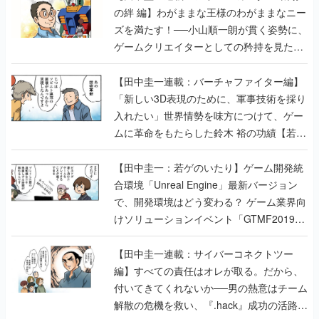
の絆 編】わがままな王様のわがままなニー
ズを満たす！──小山順一朗が貫く姿勢に、
ゲームクリエイターとしての矜持を見た
【若ゲのいたり最終回】
【田中圭一連載：バーチャファイター編】
「新しい3D表現のために、軍事技術を採り
入れたい」世界情勢を味方につけて、ゲー
ムに革命をもたらした鈴木 裕の功績【若ゲ
のいたり】
【田中圭一：若ゲのいたり】ゲーム開発統
合環境「Unreal Engine」最新バージョン
で、開発環境はどう変わる？ ゲーム業界向
けソリューションイベント「GTMF2019」
に行って、より理解を深めよう【PR】
【田中圭一連載：サイバーコネクトツー
編】すべての責任はオレが取る。だから、
付いてきてくれないか──男の熱意はチーム
解散の危機を救い、『.hack』成功の活路を