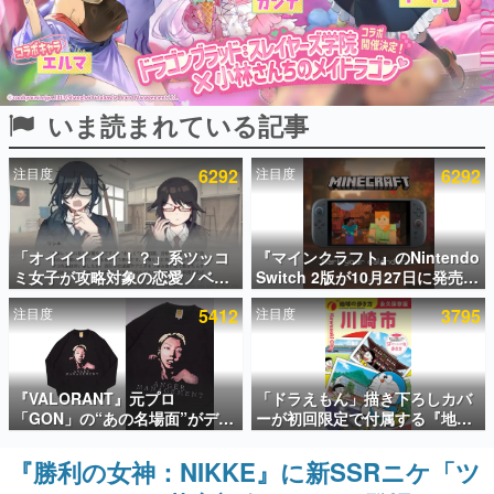
インタビュー
連載・特集一覧
いま読まれている記事
殿堂入り記事
SNS拡散数が数千以上！ ページビュー数万以上！ などな
ど。多くの人々に読まれた、電ファミ渾身の“殿堂入り”記
注目度
6292
注目度
6292
事をまとめました。
ゲームの企画書
名作ゲームクリエイターの方々に製作時のエピソードをお
聞きし、ヒットする企画（ゲーム）とは何か？を探ってい
「オイイイイイ！？」系ツッコ
『マインクラフト』のNintendo
きます。
ミ女子が攻略対象の恋愛ノベル
Switch 2版が10月27日に発売決
ゲーム『美術部カノジョ』
定。描画設定はデフォルトで
赫本
注目度
5412
注目度
3795
Steamストアページが公開。
「バイブラントビジュアルズ」
この物語を解いてはいけない。『赫本』は、〈試験問題〉
「お前らーそろそろ自重しろ
となり、より豊かなグラフィッ
の形をした短編ホラー小説集です。
ー？＾＾」暗黒微笑の夢女子
ク表現に
や、萌え声不思議ちゃん女子と
新世代に訊く
青春を謳歌
『VALORANT』元プロ
「ドラえもん」描き下ろしカバ
これからのデジタルゲーム市場を担う若きクリエイター達
「GON」の“あの名場面”がデザ
ーが初回限定で付属する『地球
の姿を追い、彼らのルーツと情熱を探っていきます。
インされた新作グッズが本日8月
の歩き方 川崎市』が8月6日に発
5日より期間限定で発売。Tシャ
売。全400ページの大ボリュー
『勝利の女神：NIKKE』に新SSRニケ「ツ
ゲーム世代の作家たち
ツやコインケース、アクキーな
ム
ゲームに多大な影響を受けた作家さんに取材し、ゲームが