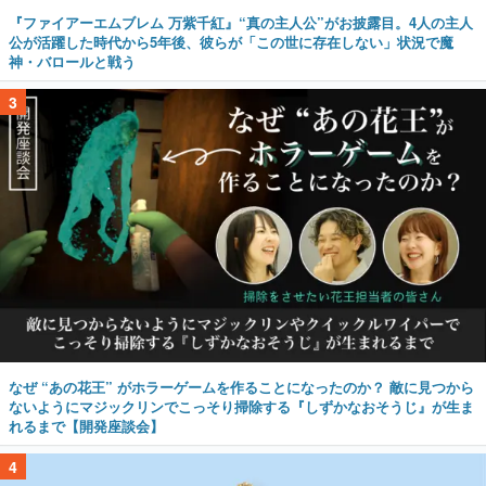
『ファイアーエムブレム 万紫千紅』“真の主人公”がお披露目。4人の主人
公が活躍した時代から5年後、彼らが「この世に存在しない」状況で魔
神・バロールと戦う
3
なぜ “あの花王” がホラーゲームを作ることになったのか？ 敵に見つから
ないようにマジックリンでこっそり掃除する『しずかなおそうじ』が生ま
れるまで【開発座談会】
4