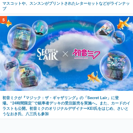
マスコットや、スンスンがプリントされたレターセットなどがラインナッ
プ
5
初音ミクが『マジック：ザ・ギャザリング』の「Secret Lair」に登
場。“24時間限定”で統率者デッキの受注販売を実施へ。また、カードのイ
ラストも公開。初音ミクのオリジナルデザイナーKEI氏をはじめ、さいと
うなおき氏、八三氏も参加