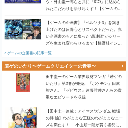
ウ・外山圭一郎らと共に『ICO』に込めら
れたこだわりを語り尽くす！【ゲームの企
画書】
【ゲームの企画書】『ペルソナ3』を築き
上げたのは反骨心とリスペクトだった。赤
い企画書のもとに集った“愚連隊”がシリー
ズを生まれ変わらせるまで【橋野桂インタ
ビュー】
ゲームの企画書
の記事一覧
若ゲのいたり〜ゲームクリエイターの青春〜
田中圭一のゲーム業界取材マンガ『若ゲの
いたり』第2巻が発売。『ポケモン』田尻
智さん、『ゼビウス』遠藤雅伸さんらの貴
重なエピソードを収録
【田中圭一連載：アイマス/ガンダム 戦場
の絆 編】わがままな王様のわがままなニー
ズを満たす！──小山順一朗が貫く姿勢に、