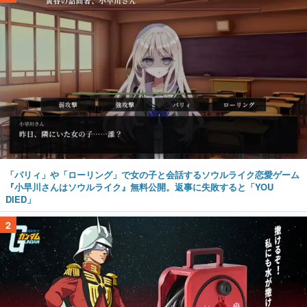
「パリィ」や「ローリング」で女の子と会話するソウルライク恋愛ゲーム
『小早川さんはソウルライク』無料公開。返事に失敗すると「YOU
DIED」
2