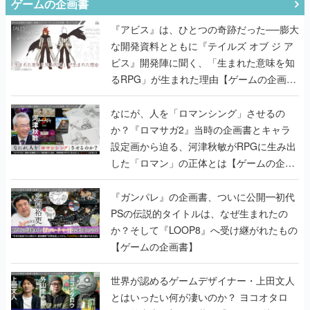
ゲームの企画書
『アビス』は、ひとつの奇跡だった──膨大
な開発資料とともに『テイルズ オブ ジ ア
ビス』開発陣に聞く、「生まれた意味を知
るRPG」が生まれた理由【ゲームの企画
書】
なにが、人を「ロマンシング」させるの
か？『ロマサガ2』当時の企画書とキャラ
設定画から迫る、河津秋敏がRPGに生み出
した「ロマン」の正体とは【ゲームの企画
書】
『ガンパレ』の企画書、ついに公開━初代
PSの伝説的タイトルは、なぜ生まれたの
か？そして『LOOP8』へ受け継がれたもの
【ゲームの企画書】
世界が認めるゲームデザイナー・上田文人
とはいったい何が凄いのか？ ヨコオタロ