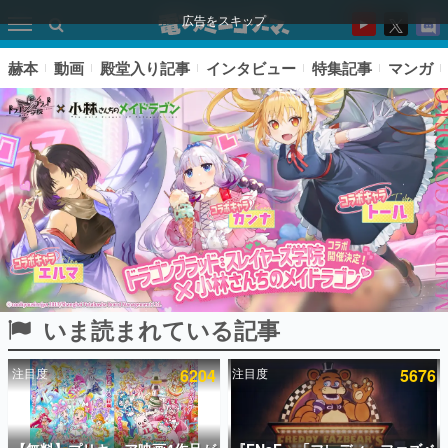
広告をスキップ
赫本
動画
殿堂入り記事
インタビュー
特集記事
マンガ
いま読まれている記事
ピックアップ
注目度
6204
注目度
5676
電ファミのいま読まれている記事ランキング
アプリセール情報