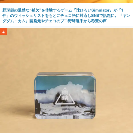
野球部の過酷な“補欠”を体験するゲーム『球ひろいSimulator』が「1
件」のウィッシュリストをもとにチェコ語に対応しSNSで話題に。『キン
グダム・カム』開発元やチェコのプロ野球選手から称賛の声
4