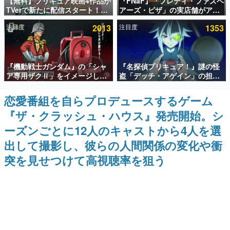
【無料】プリキュア映画4作品が
『FNaF』「フレディ・ファズベ
TVerで新たに配信スタート！な
アーズ・ピザ」の実店舗がアメ
インタビュー
んと2018年～2024年の映画ほぼ
リカの商業施設「American
注目度
2013
注目度
1353
すべてが見放題に、ぶっちゃけ
Dream」に2027年オープン！
連載・特集一覧
ありえないラインナップ
ScottGamesとの共同開発、食
事だけでなくステージショーや
没入型のホラー体験も楽しめる
殿堂入り記事
『機動戦士ガンダム』の「シャ
『名探偵プリキュア！』謎の怪
SNS拡散数が数千以上！ ページビュー数万以上！ などな
ど。多くの人々に読まれた、電ファミ渾身の“殿堂入り”記
ア専用ザクⅡ」をイメージした
盗「デッチ・アゲイン」の担当
事をまとめました。
散水ホースリールが予約開始。
キャストは天﨑滉平さんと判
本体にはシャアのパーソナルマ
明。『Re:ゼロから始める異世
恋愛番組を自らプロデュースするゲーム
ゲームの企画書
ークやジオン公国軍のエンブレ
界生活』オットー役、『ヒプノ
名作ゲームクリエイターの方々に製作時のエピソードをお
『ザ・クラッシュ・ハウス』発売開始。シ
ム、型式番号などを配置
シスマイク』山田三郎役など
聞きし、ヒットする企画（ゲーム）とは何か？を探ってい
きます。
ーズンごとに12人のキャストから4人を選
赫本
出して撮影し、彼らの人間関係の変化や衝
この物語を解いてはいけない。『赫本』は、〈試験問題〉
突を見せつけて高視聴率を狙う
の形をした短編ホラー小説集です。
新世代に訊く
これからのデジタルゲーム市場を担う若きクリエイター達
の姿を追い、彼らのルーツと情熱を探っていきます。
ゲーム世代の作家たち
ゲームに多大な影響を受けた作家さんに取材し、ゲームが