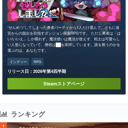
“ぜんめつ”してしまった勇者パーティから1人だけ選んで、ともに迷
宮からの脱出を目指すダンジョン探索RPGです。 ただし勇者は「は
い/いいえ」しか喋れず、魔法使いは魔法が使えず、戦士は可愛らし
い人形になっていて、僧侶は██を崇拝しています。誰を救うのかを
選ぶのは、あなたです。
インディー
RPG
リリース日：2026年第4四半期
Steamストアページ
ランキング
1