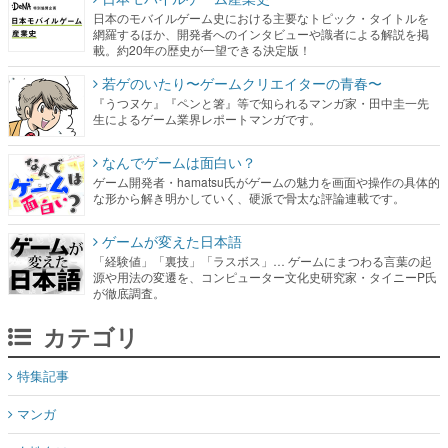
日本のモバイルゲーム史における主要なトピック・タイトルを
網羅するほか、開発者へのインタビューや識者による解説を掲
載。約20年の歴史が一望できる決定版！
若ゲのいたり〜ゲームクリエイターの青春〜
『うつヌケ』『ペンと箸』等で知られるマンガ家・田中圭一先
生によるゲーム業界レポートマンガです。
なんでゲームは面白い？
ゲーム開発者・hamatsu氏がゲームの魅力を画面や操作の具体的
な形から解き明かしていく、硬派で骨太な評論連載です。
ゲームが変えた日本語
「経験値」「裏技」「ラスボス」… ゲームにまつわる言葉の起
源や用法の変遷を、コンピューター文化史研究家・タイニーP氏
が徹底調査。
カテゴリ
特集記事
マンガ