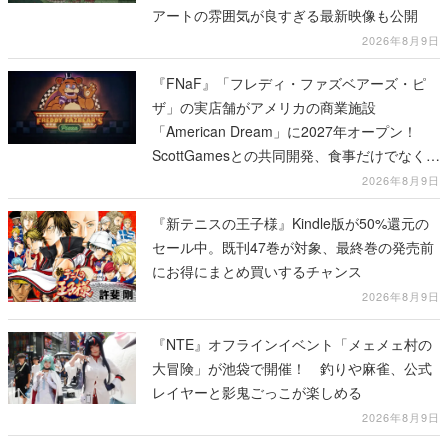
アートの雰囲気が良すぎる最新映像も公開
2026年8月9日
『FNaF』「フレディ・ファズベアーズ・ピ
ザ」の実店舗がアメリカの商業施設
「American Dream」に2027年オープン！
ScottGamesとの共同開発、食事だけでなくス
テージショーや没入型のホラー体験も楽しめ
2026年8月9日
る
『新テニスの王子様』Kindle版が50%還元の
セール中。既刊47巻が対象、最終巻の発売前
にお得にまとめ買いするチャンス
2026年8月9日
『NTE』オフラインイベント「メェメェ村の
大冒険」が池袋で開催！ 釣りや麻雀、公式
レイヤーと影鬼ごっこが楽しめる
2026年8月9日