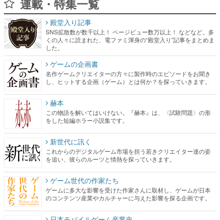
連載・特集一覧
殿堂入り記事
SNS拡散数が数千以上！ ページビュー数万以上！ などなど。多
くの人々に読まれた、電ファミ渾身の“殿堂入り”記事をまとめま
した。
ゲームの企画書
名作ゲームクリエイターの方々に製作時のエピソードをお聞き
し、ヒットする企画（ゲーム）とは何か？を探っていきます。
赫本
この物語を解いてはいけない。『赫本』は、〈試験問題〉の形
をした短編ホラー小説集です。
新世代に訊く
これからのデジタルゲーム市場を担う若きクリエイター達の姿
を追い、彼らのルーツと情熱を探っていきます。
ゲーム世代の作家たち
ゲームに多大な影響を受けた作家さんに取材し、ゲームが日本
のコンテンツ産業やカルチャーに与えた影響を探る企画です。
日本モバイルゲーム産業史