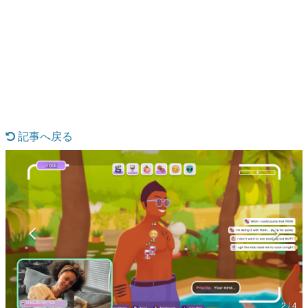
日本のコンテンツ産業やカルチャーに与えた影響を探る企
画です。
日本モバイルゲーム産業史
日本のモバイルゲーム史における主要なトピック・タイト
ルを網羅するほか、開発者へのインタビューや識者による
解説を掲載。約20年の歴史が一望できる決定版！
若ゲのいたり〜ゲームクリエイターの青春〜
『うつヌケ』『ペンと箸』等で知られるマンガ家・田中圭
一先生によるゲーム業界レポートマンガです。
記事へ戻る
なんでゲームは面白い？
ゲーム開発者・hamatsu氏がゲームの魅力を画面や操作の
具体的な形から解き明かしていく、硬派で骨太な評論連載
です。
ゲームが変えた日本語
「経験値」「裏技」「ラスボス」… ゲームにまつわる言葉
の起源や用法の変遷を、コンピューター文化史研究家・タ
イニーP氏が徹底調査。
カテゴリ
2 / 4
特集記事