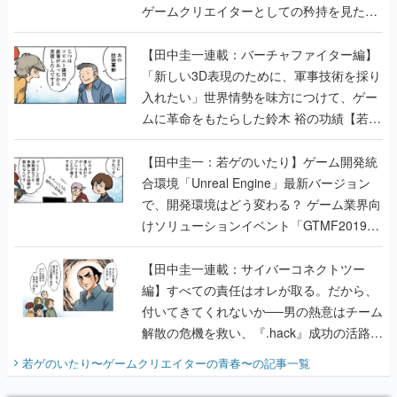
ゲームクリエイターとしての矜持を見た
【若ゲのいたり最終回】
【田中圭一連載：バーチャファイター編】
「新しい3D表現のために、軍事技術を採り
入れたい」世界情勢を味方につけて、ゲー
ムに革命をもたらした鈴木 裕の功績【若ゲ
のいたり】
【田中圭一：若ゲのいたり】ゲーム開発統
合環境「Unreal Engine」最新バージョン
で、開発環境はどう変わる？ ゲーム業界向
けソリューションイベント「GTMF2019」
に行って、より理解を深めよう【PR】
【田中圭一連載：サイバーコネクトツー
編】すべての責任はオレが取る。だから、
付いてきてくれないか──男の熱意はチーム
解散の危機を救い、『.hack』成功の活路を
開く。業界の快男児・松山 洋に流れる血は
若ゲのいたり〜ゲームクリエイターの青春〜
の記事一覧
『少年ジャンプ』色だった【若ゲのいた
り】