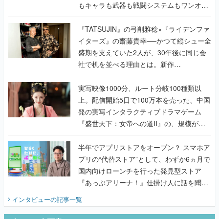
もキャラも武器も戦闘システムもワンオフ
で作り込まれた理由を両ディレクターに聞
く
『TATSUJIN』の弓削雅稔×『ライデンファ
イターズ』の齋藤貴幸──かつて縦シュー全
盛期を支えていた2人が、30年後に同じ会
社で机を並べる理由とは。新作
『TATSUJIN EXTREME』で初タッグを組
んだレジェンド2人に訊く開発秘話
実写映像1000分、ルート分岐100種類以
上。配信開始5日で100万本を売った、中国
発の実写インタラクティブドラマゲーム
『盛世天下：女帝への道II』の、規模が違
うこだわりをプロデューサーに聞いた
半年でアプリストアをオープン？ スマホア
プリの“代替ストア”として、わずか6ヵ月で
国内向けローンチを行った発見型ストア
『あっぷアリーナ！』仕掛け人に話を聞い
てみた
インタビュー
の記事一覧