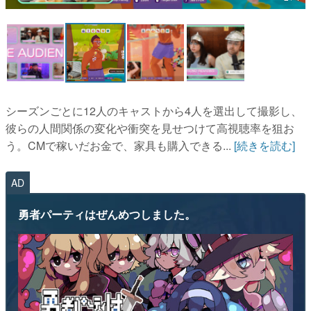
マンガ
女性向け
アプリレビュー
その他
シーズンごとに12人のキャストから4人を選出して撮影し、
彼らの人間関係の変化や衝突を見せつけて高視聴率を狙お
電ファミニコゲーマーとは？
う。CMで稼いだお金で、家具も購入できる...
[続きを読む]
運営：株式会社マレ
AD
勇者パーティはぜんめつしました。