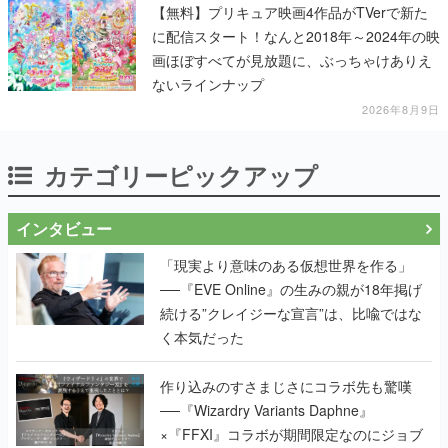
【無料】プリキュア映画4作品がTVerで新た
に配信スタート！なんと2018年～2024年の映
画ほぼすべてが見放題に、ぶっちゃけありえ
ないラインナップ
2026年8月9日
カテゴリーピックアップ
インタビュー
「現実より意味のある仮想世界を作る」
──『EVE Online』の生みの親が18年掲げ
続ける”クレイジーな宣言”は、比喩ではな
く本気だった
作り込みのすさまじさにコラボ先も驚嘆
──『Wizardry Variants Daphne』
×『FFXI』コラボが期間限定なのにジョブ