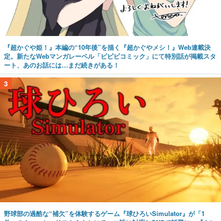
『超かぐや姫！』本編の“10年後”を描く『超かぐやメシ！』Web連載決
定。新たなWebマンガレーベル「ビビビコミック」にて特別話が掲載スタ
ート、あのお話には…まだ続きがある！
3
野球部の過酷な“補欠”を体験するゲーム『球ひろいSimulator』が「1