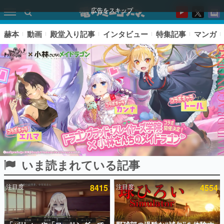
広告をスキップ
赫本
動画
殿堂入り記事
インタビュー
特集記事
マンガ
いま読まれている記事
ピックアップ
注目度
8415
注目度
4554
電ファミのいま読まれている記事ランキング
アプリセール情報