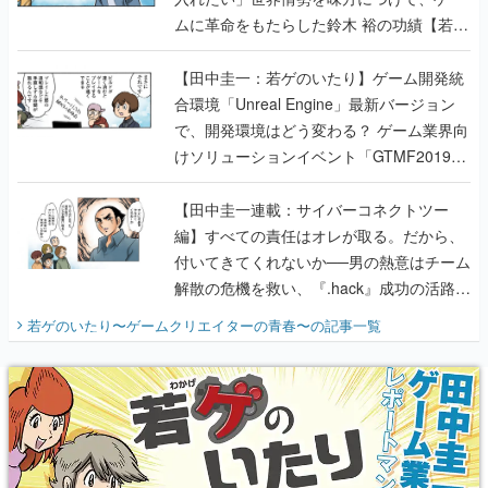
ムに革命をもたらした鈴木 裕の功績【若ゲ
のいたり】
【田中圭一：若ゲのいたり】ゲーム開発統
合環境「Unreal Engine」最新バージョン
で、開発環境はどう変わる？ ゲーム業界向
けソリューションイベント「GTMF2019」
に行って、より理解を深めよう【PR】
【田中圭一連載：サイバーコネクトツー
編】すべての責任はオレが取る。だから、
付いてきてくれないか──男の熱意はチーム
解散の危機を救い、『.hack』成功の活路を
開く。業界の快男児・松山 洋に流れる血は
若ゲのいたり〜ゲームクリエイターの青春〜
の記事一覧
『少年ジャンプ』色だった【若ゲのいた
り】