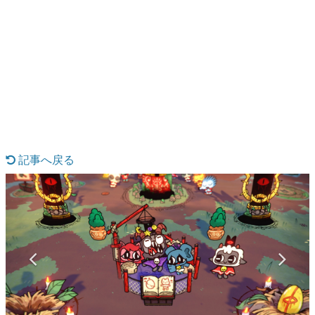
日本のコンテンツ産業やカルチャーに与えた影響を探る企
画です。
日本モバイルゲーム産業史
日本のモバイルゲーム史における主要なトピック・タイト
ルを網羅するほか、開発者へのインタビューや識者による
解説を掲載。約20年の歴史が一望できる決定版！
若ゲのいたり〜ゲームクリエイターの青春〜
『うつヌケ』『ペンと箸』等で知られるマンガ家・田中圭
一先生によるゲーム業界レポートマンガです。
記事へ戻る
なんでゲームは面白い？
ゲーム開発者・hamatsu氏がゲームの魅力を画面や操作の
具体的な形から解き明かしていく、硬派で骨太な評論連載
です。
ゲームが変えた日本語
「経験値」「裏技」「ラスボス」… ゲームにまつわる言葉
の起源や用法の変遷を、コンピューター文化史研究家・タ
イニーP氏が徹底調査。
カテゴリ
特集記事