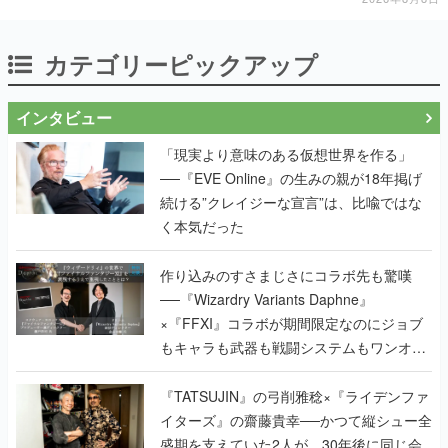
カテゴリーピックアップ
インタビュー
「現実より意味のある仮想世界を作る」
──『EVE Online』の生みの親が18年掲げ
続ける”クレイジーな宣言”は、比喩ではな
く本気だった
作り込みのすさまじさにコラボ先も驚嘆
──『Wizardry Variants Daphne』
×『FFXI』コラボが期間限定なのにジョブ
もキャラも武器も戦闘システムもワンオフ
で作り込まれた理由を両ディレクターに聞
く
『TATSUJIN』の弓削雅稔×『ライデンファ
イターズ』の齋藤貴幸──かつて縦シュー全
盛期を支えていた2人が、30年後に同じ会