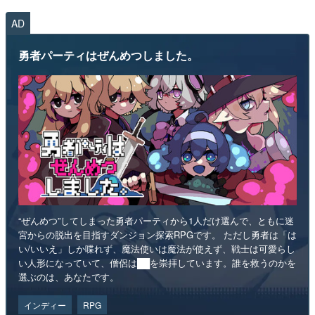
AD
勇者パーティはぜんめつしました。
“ぜんめつ”してしまった勇者パーティから1人だけ選んで、ともに迷
宮からの脱出を目指すダンジョン探索RPGです。 ただし勇者は「は
い/いいえ」しか喋れず、魔法使いは魔法が使えず、戦士は可愛らし
い人形になっていて、僧侶は██を崇拝しています。誰を救うのかを
選ぶのは、あなたです。
インディー
RPG