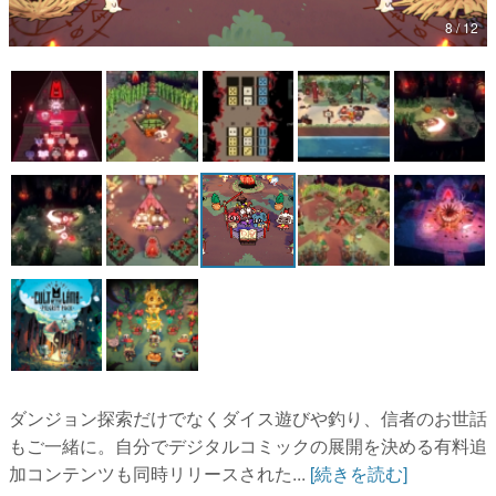
8 / 12
マンガ
女性向け
アプリレビュー
その他
電ファミニコゲーマーとは？
運営：株式会社マレ
ダンジョン探索だけでなくダイス遊びや釣り、信者のお世話
もご一緒に。自分でデジタルコミックの展開を決める有料追
加コンテンツも同時リリースされた...
[続きを読む]