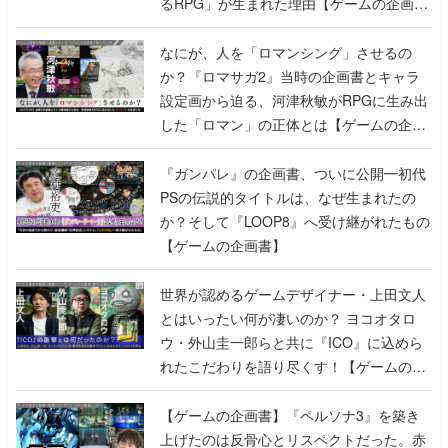
るRPG」が生まれた理由【ゲームの企画
書】
なにが、人を「ロマンシング」させるの
か？『ロマサガ2』当時の企画書とキャラ
設定画から迫る、河津秋敏がRPGに生み出
した「ロマン」の正体とは【ゲームの企画
書】
『ガンパレ』の企画書、ついに公開━初代
PSの伝説的タイトルは、なぜ生まれたの
か？そして『LOOP8』へ受け継がれたもの
【ゲームの企画書】
世界が認めるゲームデザイナー・上田文人
とはいったい何が凄いのか？ ヨコオタロ
ウ・外山圭一郎らと共に『ICO』に込めら
れたこだわりを語り尽くす！【ゲームの企
画書】
【ゲームの企画書】『ペルソナ3』を築き
上げたのは反骨心とリスペクトだった。赤