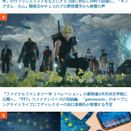
件」のウィッシュリストをもとにチェコ語に対応しSNSで話題に。『キン
グダム・カム』開発元やチェコのプロ野球選手から称賛の声
4
『ファイナルファンタジーⅦ リベレーション』の新映像が8月26日早朝に
公開へ。『FF7』リメイクシリーズの完結編、「gamescom」のオープニ
ングナイトライブにてディレクターの浜口直樹氏が登壇する予定
5