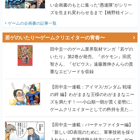
い企画書のもとに集った“愚連隊”がシリー
ズを生まれ変わらせるまで【橋野桂インタ
ビュー】
ゲームの企画書
の記事一覧
若ゲのいたり〜ゲームクリエイターの青春〜
田中圭一のゲーム業界取材マンガ『若ゲの
いたり』第2巻が発売。『ポケモン』田尻
智さん、『ゼビウス』遠藤雅伸さんらの貴
重なエピソードを収録
【田中圭一連載：アイマス/ガンダム 戦場
の絆 編】わがままな王様のわがままなニー
ズを満たす！──小山順一朗が貫く姿勢に、
ゲームクリエイターとしての矜持を見た
【若ゲのいたり最終回】
【田中圭一連載：バーチャファイター編】
「新しい3D表現のために、軍事技術を採り
入れたい」世界情勢を味方につけて、ゲー