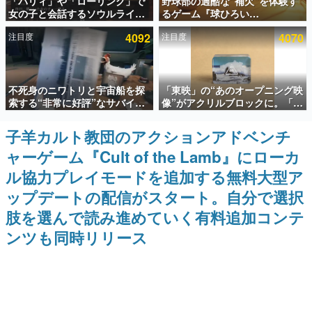
「パリィ」や「ローリング」で
野球部の過酷な“補欠”を体験す
女の子と会話するソウルライク
るゲーム『球ひろい
インタビュー
恋愛ゲーム『小早川さんはソウ
Simulator』が「1件」のウィッ
注目度
4092
注目度
4070
ルライク』無料公開。返事に失
シュリストをもとにチェコ語に
連載・特集一覧
敗すると「YOU DIED」
対応しSNSで話題に。『キング
ダム・カム』開発元やチェコの
プロ野球選手から称賛の声
殿堂入り記事
不死身のニワトリと宇宙船を探
「東映」の“あのオープニング映
SNS拡散数が数千以上！ ページビュー数万以上！ などな
ど。多くの人々に読まれた、電ファミ渾身の“殿堂入り”記
索する“非常に好評”なサバイバ
像”がアクリルブロックに。「東
事をまとめました。
ルゲーム『Breathedge』が無
映ヒストリカル グッズコレクシ
料で配布中。入手できる期間は8
ョン」が8月下旬より発売
子羊カルト教団のアクションアドベンチ
ゲームの企画書
月10日まで
名作ゲームクリエイターの方々に製作時のエピソードをお
ャーゲーム『Cult of the Lamb』にローカ
聞きし、ヒットする企画（ゲーム）とは何か？を探ってい
きます。
ル協力プレイモードを追加する無料大型ア
赫本
ップデートの配信がスタート。自分で選択
この物語を解いてはいけない。『赫本』は、〈試験問題〉
肢を選んで読み進めていく有料追加コンテ
の形をした短編ホラー小説集です。
ンツも同時リリース
新世代に訊く
これからのデジタルゲーム市場を担う若きクリエイター達
の姿を追い、彼らのルーツと情熱を探っていきます。
ゲーム世代の作家たち
ゲームに多大な影響を受けた作家さんに取材し、ゲームが