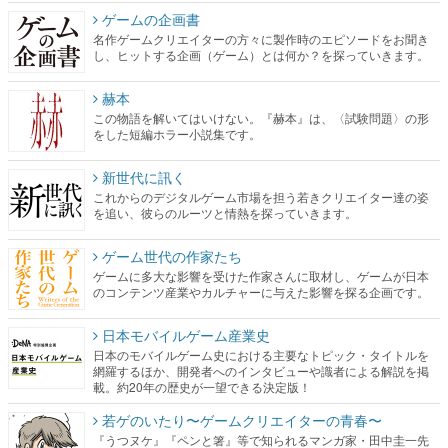
ゲームの企画書
名作ゲームクリエイターの方々に製作時のエピソードをお聞き
し、ヒットする企画（ゲーム）とは何か？を探っていきます。
赫本
この物語を解いてはいけない。『赫本』は、〈試験問題〉の形
をした短編ホラー小説集です。
新世代に訊く
これからのデジタルゲーム市場を担う若きクリエイター達の姿
を追い、彼らのルーツと情熱を探っていきます。
ゲーム世代の作家たち
ゲームに多大な影響を受けた作家さんに取材し、ゲームが日本
のコンテンツ産業やカルチャーに与えた影響を探る企画です。
日本モバイルゲーム産業史
日本のモバイルゲーム史における主要なトピック・タイトルを
網羅するほか、開発者へのインタビューや識者による解説を掲
載。約20年の歴史が一望できる決定版！
若ゲのいたり〜ゲームクリエイターの青春〜
『うつヌケ』『ペンと箸』等で知られるマンガ家・田中圭一先