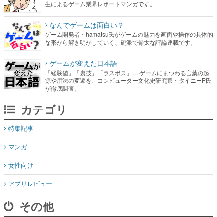
生によるゲーム業界レポートマンガです。
なんでゲームは面白い？
ゲーム開発者・hamatsu氏がゲームの魅力を画面や操作の具体的
な形から解き明かしていく、硬派で骨太な評論連載です。
ゲームが変えた日本語
「経験値」「裏技」「ラスボス」… ゲームにまつわる言葉の起
源や用法の変遷を、コンピューター文化史研究家・タイニーP氏
が徹底調査。
カテゴリ
特集記事
マンガ
女性向け
アプリレビュー
その他