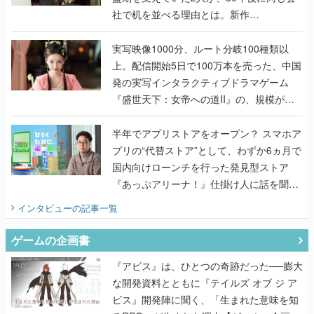
社で机を並べる理由とは。新作
『TATSUJIN EXTREME』で初タッグを組
んだレジェンド2人に訊く開発秘話
実写映像1000分、ルート分岐100種類以
上。配信開始5日で100万本を売った、中国
発の実写インタラクティブドラマゲーム
『盛世天下：女帝への道II』の、規模が違
うこだわりをプロデューサーに聞いた
半年でアプリストアをオープン？ スマホア
プリの“代替ストア”として、わずか6ヵ月で
国内向けローンチを行った発見型ストア
『あっぷアリーナ！』仕掛け人に話を聞い
てみた
インタビュー
の記事一覧
ゲームの企画書
『アビス』は、ひとつの奇跡だった──膨大
な開発資料とともに『テイルズ オブ ジ ア
ビス』開発陣に聞く、「生まれた意味を知