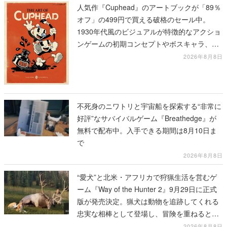
人気作『Cuphead』のアートブックが「89％
オフ」の499円で買える破格のセール中。
1930年代風のビジュアルが特徴的なアクショ
ンゲームの初期コンセプトやボスキャラ、ス
テージのイラストも収録
2026年8月8日
不死身のニワトリと宇宙船を探索する“非常に
好評”なサバイバルゲーム『Breathedge』が
無料で配布中。入手できる期間は8月10日ま
で
2026年8月8日
“愛犬”と北米・アフリカで狩猟生活を営むゲ
ーム『Way of the Hunter 2』9月29日に正式
版が発売決定。猟犬は動物を追跡してくれる
忠実な相棒として登場し、冒険を重ねると成
長する。記念撮影も可能
2026年8月8日