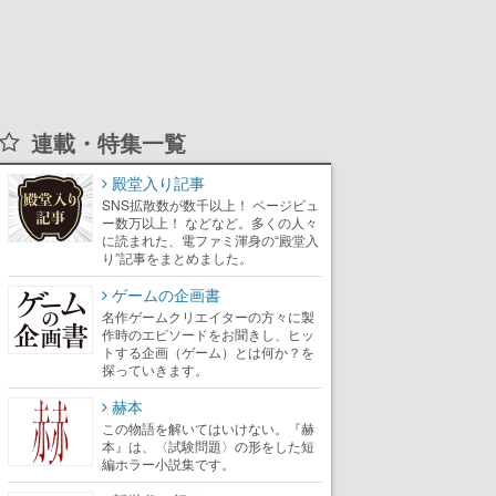
連載・特集一覧
殿堂入り記事
SNS拡散数が数千以上！ ページビュ
ー数万以上！ などなど。多くの人々
に読まれた、電ファミ渾身の“殿堂入
り”記事をまとめました。
ゲームの企画書
名作ゲームクリエイターの方々に製
作時のエピソードをお聞きし、ヒッ
トする企画（ゲーム）とは何か？を
探っていきます。
赫本
この物語を解いてはいけない。『赫
本』は、〈試験問題〉の形をした短
編ホラー小説集です。