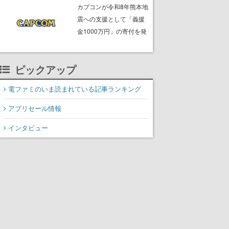
ームフリーク・大森滋氏
カプコンが令和8年熊本地
が開発秘話を語る動画が
震への支援として「義援
ゲームフリーク公式
金1000万円」の寄付を発
YouTubeで公開中
表
ピックアップ
電ファミのいま読まれている記事ランキング
アプリセール情報
インタビュー