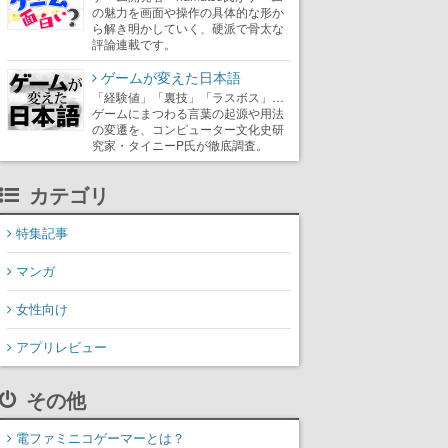
の魅力を画面や操作の具体的な形か
ら解き明かしていく、硬派で骨太な
評論連載です。
ゲームが変えた日本語
「経験値」「裏技」「ラスボス」…
ゲームにまつわる言葉の起源や用法
の変遷を、コンピューター文化史研
究家・タイニーP氏が徹底調査。
カテゴリ
特集記事
マンガ
女性向け
アプリレビュー
その他
電ファミニコゲーマーとは？