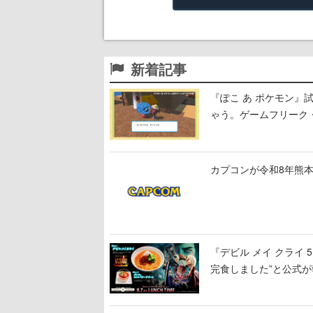
新着記事
『ぽこ あ ポケモン
ゃう。ゲームフリーク・
公開中
カプコンが令和8年熊本
『デビル メイ クライ
完食しました”と公式が