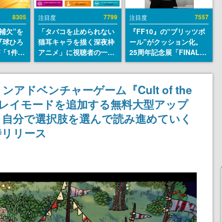
8305
7799
7557
注目度
注目度
補欠”を
「タバコを止められない
『FF10』の“ブリッツボ
『球ひろ
猫耳キャラを描く深夜枠
ール”がクッション化。
』が「1件」
アニメ」に視聴者の一部
25周年記念展「FINAL
ストをも
から批判意見。違法薬物
FANTASY X MUSEUM-
対応し
の使用と思しき描写も含
幻光の記憶-」のグッズ情
『キング
めて、BPOが議論を交わ
報が一部公開
ドベンチャーゲーム『Cult of the
発元やチ
す
プレイモードを追加する無料大型アップ
選手から
。自分で選択肢を選んで読み進めていく
時リリース