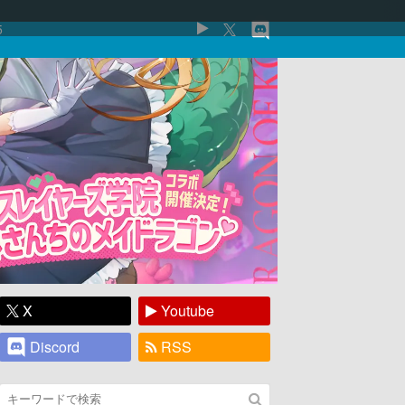
5
X
Youtube
Discord
RSS