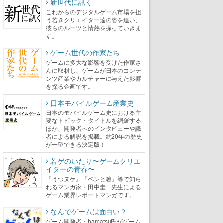
新世代に訊く
これからのデジタルゲーム市場を担
う若きクリエイター達の姿を追い、
彼らのルーツと情熱を探っていきま
す。
ゲーム世代の作家たち
ゲームに多大な影響を受けた作家さ
んに取材し、ゲームが日本のコンテ
ンツ産業やカルチャーに与えた影響
を探る企画です。
日本モバイルゲーム産業史
日本のモバイルゲーム史における主
要なトピック・タイトルを網羅する
ほか、開発者へのインタビューや識
者による解説を掲載。約20年の歴史
が一望できる決定版！
若ゲのいたり〜ゲームクリエ
イターの青春〜
『うつヌケ』『ペンと箸』等で知ら
れるマンガ家・田中圭一先生による
ゲーム業界レポートマンガです。
なんでゲームは面白い？
ゲーム開発者・hamatsu氏がゲーム