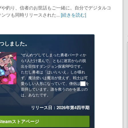
びや釣り、信者のお世話もご一緒に。自分でデジタルコ
ンツも同時リリースされた...
[続きを読む]
つしました。
“ぜんめつ”してしまった勇者パーティか
ら1人だけ選んで、ともに迷宮からの脱
出を目指すダンジョン探索RPGです。
ただし勇者は「はい/いいえ」しか喋れ
ず、魔法使いは魔法が使えず、戦士は可
愛らしい人形になっていて、僧侶は██を
崇拝しています。誰を救うのかを選ぶの
は、あなたです。
リリース日：2026年第4四半期
Steamストアページ