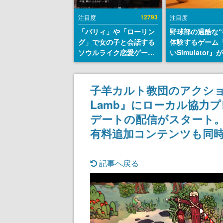
12793
注目度
注目度
「パリィ」や「ローリン
野球部の過酷な“
グ」で女の子と会話する
体験するゲーム
ソウルライク恋愛ゲーム
いSimulator
『小早川さんはソウルラ
のウィッシュリ
イク』無料公開。返事に
とにチェコ語に
失敗すると「YOU
SNSで話題に。
子羊カルト教団のアクションア
DIED」
ダム・カム』開
Lamb』にローカル協力
ェコのプロ野球
称賛の声
デートの配信がスタート
有料追加コンテンツも同
記事へ戻る