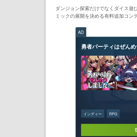
ダンジョン探索だけでなくダイス遊
ミックの展開を決める有料追加コンテ
AD
勇者パーティはぜんめ
インディー
RPG