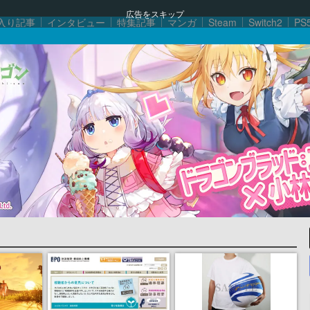
広告をスキップ
入り記事
インタビュー
特集記事
マンガ
Steam
Switch2
PS