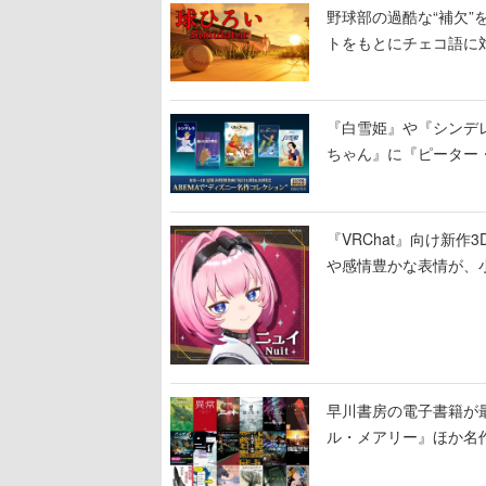
野球部の過酷な“補欠”を
トをもとにチェコ語に
野球選手から称賛の声
『白雪姫』や『シンデレ
ちゃん』に『ピーター
に2回放送
『VRChat』向け新
や感情豊かな表情が、
早川書房の電子書籍が
ル・メアリー』ほか名作