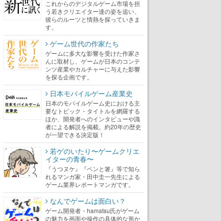
これからのデジタルゲーム市場を担
う若きクリエイター達の姿を追い、
彼らのルーツと情熱を探っていきま
す。
ゲーム世代の作家たち
ゲームに多大な影響を受けた作家さ
んに取材し、ゲームが日本のコンテ
ンツ産業やカルチャーに与えた影響
を探る企画です。
日本モバイルゲーム産業史
日本のモバイルゲーム史における主
要なトピック・タイトルを網羅する
ほか、開発者へのインタビューや識
者による解説を掲載。約20年の歴史
が一望できる決定版！
若ゲのいたり〜ゲームクリエ
イターの青春〜
『うつヌケ』『ペンと箸』等で知ら
れるマンガ家・田中圭一先生による
ゲーム業界レポートマンガです。
なんでゲームは面白い？
ゲーム開発者・hamatsu氏がゲーム
の魅力を画面や操作の具体的な形か