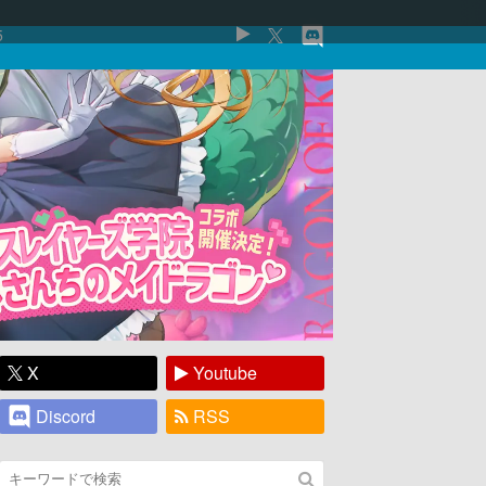
5
X
Youtube
Discord
RSS