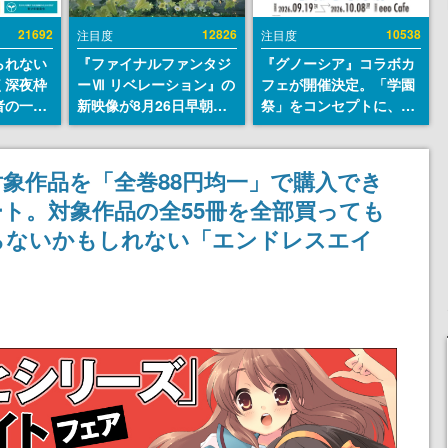
21692
12826
10538
注目度
注目度
られない
『ファイナルファンタジ
『グノーシア』コラボカ
く深夜枠
ーⅦ リベレーション』の
フェが開催決定。「学園
者の一部
新映像が8月26日早朝に
祭」をコンセプトに、模
違法薬物
公開へ。『FF7』リメイ
擬店やセツやSQ、ラキオ
描写も含
クシリーズの完結編、
たちが学祭バンドを楽し
論を交わ
「gamescom」のオープ
む様子を切り取った新グ
象作品を「全巻88円均一」で購入でき
ニングナイトライブにて
ッズが展開
ト。対象作品の全55冊を全部買っても
ディレクターの浜口直樹
氏が登壇する予定
わらないかもしれない「エンドレスエイ