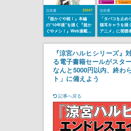
25047
注目度
注目度
『超かぐや姫！』本編
「タバコを止め
の“10年後”を描く『超か
猫耳キャラを描
ぐやメシ！』Web連載決
アニメ」に視聴
定。新たなWebマンガレ
から批判意見。
ーベル「ビビビコミッ
の使用と思しき
ク」にて特別話が掲載ス
めて、BPOが議
『涼宮ハルヒシリーズ』対
タート、あのお話には…
す
る電子書籍セールがスター
まだ続きがある！
なんと5000円以内、終
ト」に備えよう
記事へ戻る