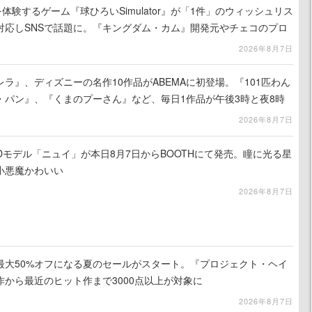
体験するゲーム『球ひろいSimulator』が「1件」のウィッシュリス
対応しSNSで話題に。『キングダム・カム』開発元やチェコのプロ
2026年8月7日
ラ』、ディズニーの名作10作品がABEMAに初登場。『101匹わん
・パン』、『くまのプーさん』など、毎日1作品が午後3時と夜8時
2026年8月7日
作3Dモデル「ニュイ」が本日8月7日からBOOTHにて発売。瞳に光る星
小悪魔かわいい
2026年8月7日
最大50%オフになる夏のセールがスタート。『プロジェクト・ヘイ
から最近のヒット作まで3000点以上が対象に
2026年8月7日