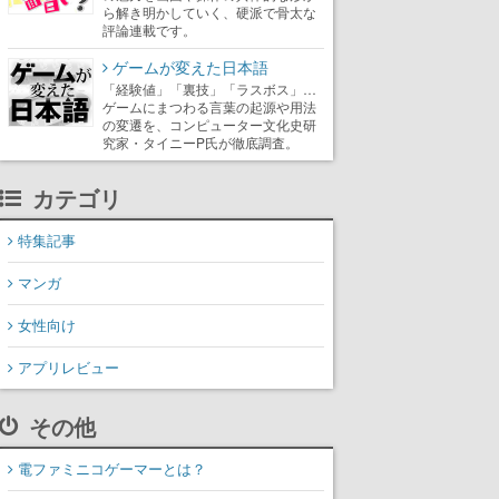
ら解き明かしていく、硬派で骨太な
評論連載です。
ゲームが変えた日本語
「経験値」「裏技」「ラスボス」…
ゲームにまつわる言葉の起源や用法
の変遷を、コンピューター文化史研
究家・タイニーP氏が徹底調査。
カテゴリ
特集記事
マンガ
女性向け
アプリレビュー
その他
電ファミニコゲーマーとは？