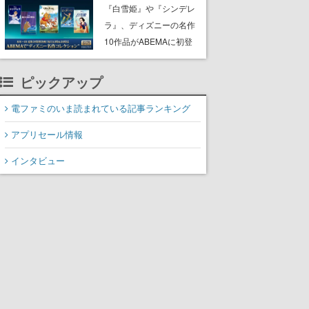
にチェコ語に対応しSNS
『白雪姫』や『シンデレ
で話題に。『キングダ
ラ』、ディズニーの名作
ム・カム』開発元やチェ
10作品がABEMAに初登
コのプロ野球選手から称
場。『101匹わんちゃ
賛の声
ん』に『ピーター・パ
ピックアップ
ン』、『くまのプーさ
ん』など、毎日1作品が午
電ファミのいま読まれている記事ランキング
後3時と夜8時に2回放送
アプリセール情報
インタビュー