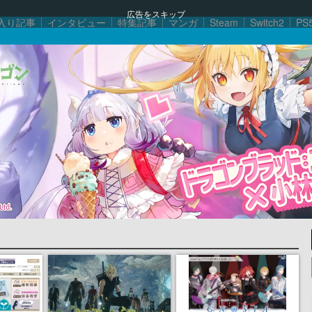
広告をスキップ
入り記事
インタビュー
特集記事
マンガ
Steam
Switch2
PS