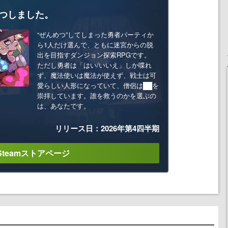
つしました。
“ぜんめつ”してしまった勇者パーティか
ら1人だけ選んで、ともに迷宮からの脱
出を目指すダンジョン探索RPGです。
ただし勇者は「はい/いいえ」しか喋れ
ず、魔法使いは魔法が使えず、戦士は可
愛らしい人形になっていて、僧侶は██を
崇拝しています。誰を救うのかを選ぶの
は、あなたです。
リリース日：2026年第4四半期
Steamストアページ