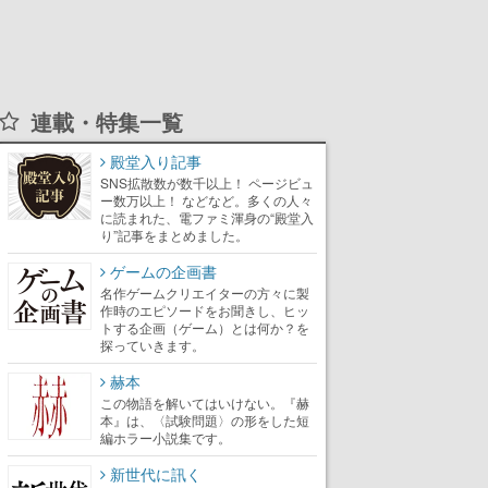
連載・特集一覧
殿堂入り記事
SNS拡散数が数千以上！ ページビュ
ー数万以上！ などなど。多くの人々
に読まれた、電ファミ渾身の“殿堂入
り”記事をまとめました。
ゲームの企画書
名作ゲームクリエイターの方々に製
作時のエピソードをお聞きし、ヒッ
トする企画（ゲーム）とは何か？を
探っていきます。
赫本
この物語を解いてはいけない。『赫
本』は、〈試験問題〉の形をした短
編ホラー小説集です。
新世代に訊く