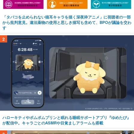
から批判意見。違法薬物の使用と思しき描写も含めて、BPOが議論を交わ
す
2
ハローキティやポムポムプリンと眠れる睡眠サポートアプリ『ゆめたび』
が配信中。キャラごとのASMRや目覚ましアラームも搭載
3