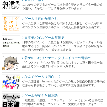
ゲーム世代の作家たち
ゲームに多大な影響を受けた作家さんに取材し、ゲームが日本
のコンテンツ産業やカルチャーに与えた影響を探る企画です。
日本モバイルゲーム産業史
日本のモバイルゲーム史における主要なトピック・タイトルを
網羅するほか、開発者へのインタビューや識者による解説を掲
載。約20年の歴史が一望できる決定版！
若ゲのいたり〜ゲームクリエイターの青春〜
『うつヌケ』『ペンと箸』等で知られるマンガ家・田中圭一先
生によるゲーム業界レポートマンガです。
なんでゲームは面白い？
ゲーム開発者・hamatsu氏がゲームの魅力を画面や操作の具体的
な形から解き明かしていく、硬派で骨太な評論連載です。
ゲームが変えた日本語
「経験値」「裏技」「ラスボス」… ゲームにまつわる言葉の起
源や用法の変遷を、コンピューター文化史研究家・タイニーP氏
が徹底調査。
カテゴリ