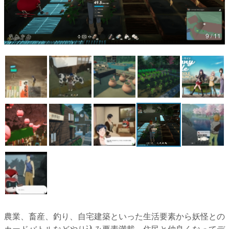
マンガ
女性向け
アプリレビュー
その他
電ファミニコゲーマーとは？
運営：株式会社マレ
農業、畜産、釣り、自宅建築といった生活要素から妖怪との
カードバトルなどやり込み要素満載。住民と仲良くなってデ
ートやお祭りも楽しめる...
[続きを読む]