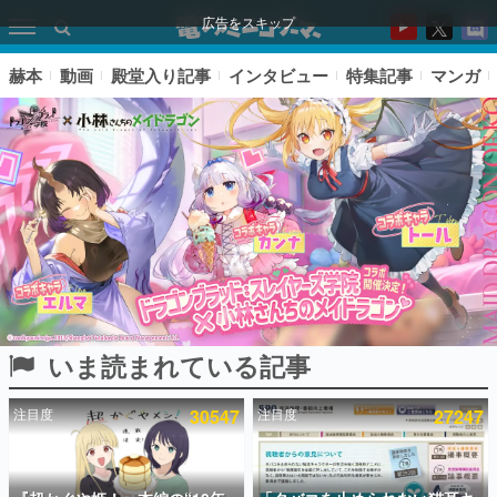
広告をスキップ
赫本
動画
殿堂入り記事
インタビュー
特集記事
マンガ
いま読まれている記事
ピックアップ
注目度
30547
注目度
27247
電ファミのいま読まれている記事ランキング
アプリセール情報