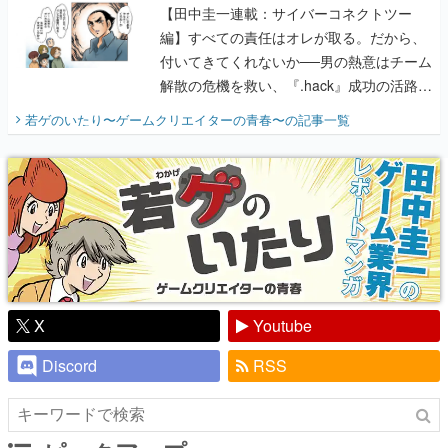
解散の危機を救い、『.hack』成功の活路を
開く。業界の快男児・松山 洋に流れる血は
若ゲのいたり〜ゲームクリエイターの青春〜
の記事一覧
『少年ジャンプ』色だった【若ゲのいた
り】
X
Youtube
Discord
RSS
ピックアップ
電ファミのいま読まれている記事ランキング