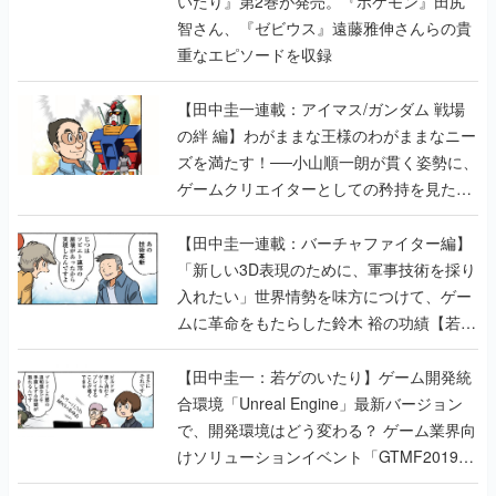
【田中圭一連載：アイマス/ガンダム 戦場
の絆 編】わがままな王様のわがままなニー
ズを満たす！──小山順一朗が貫く姿勢に、
ゲームクリエイターとしての矜持を見た
【若ゲのいたり最終回】
【田中圭一連載：バーチャファイター編】
「新しい3D表現のために、軍事技術を採り
入れたい」世界情勢を味方につけて、ゲー
ムに革命をもたらした鈴木 裕の功績【若ゲ
のいたり】
【田中圭一：若ゲのいたり】ゲーム開発統
合環境「Unreal Engine」最新バージョン
で、開発環境はどう変わる？ ゲーム業界向
けソリューションイベント「GTMF2019」
に行って、より理解を深めよう【PR】
【田中圭一連載：サイバーコネクトツー
編】すべての責任はオレが取る。だから、
付いてきてくれないか──男の熱意はチーム