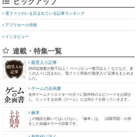
アプリセール情報
インタビュー
連載・特集一覧
殿堂入り記事
SNS拡散数が数千以上！ ページビュー数万以上！ などなど。多
くの人々に読まれた、電ファミ渾身の“殿堂入り”記事をまとめま
した。
ゲームの企画書
名作ゲームクリエイターの方々に製作時のエピソードをお聞き
し、ヒットする企画（ゲーム）とは何か？を探っていきます。
赫本
この物語を解いてはいけない。『赫本』は、〈試験問題〉の形
をした短編ホラー小説集です。
新世代に訊く
これからのデジタルゲーム市場を担う若きクリエイター達の姿
を追い、彼らのルーツと情熱を探っていきます。