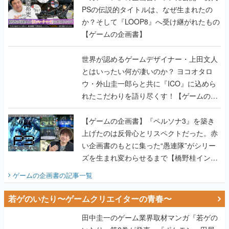
世界が認めるゲームデザイナー・上田文人
とはいったい何が凄いのか？ ヨコオタロ
ウ・外山圭一郎らと共に『ICO』に込めら
れたこだわりを語り尽くす！【ゲームの企
画書】
【ゲームの企画書】『ペルソナ3』を築き
上げたのは反骨心とリスペクトだった。赤
い企画書のもとに集った“愚連隊”がシリー
ズを生まれ変わらせるまで【橋野桂インタ
ビュー】
ゲームの企画書
の記事一覧
若ゲのいたり〜ゲームクリエイターの青春〜
田中圭一のゲーム業界取材マンガ『若ゲの
いたり』第2巻が発売。『ポケモン』田尻
智さん、『ゼビウス』遠藤雅伸さんらの貴
重なエピソードを収録