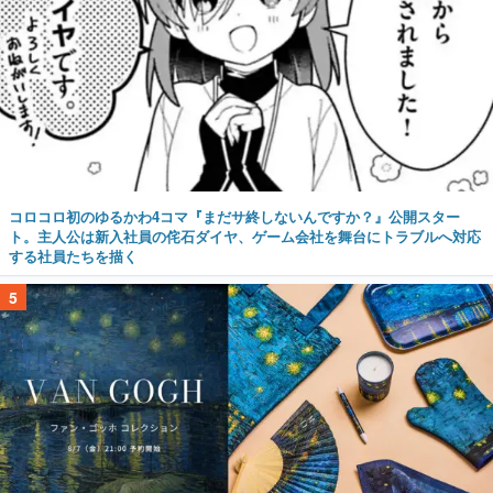
コロコロ初のゆるかわ4コマ『まだサ終しないんですか？』公開スター
ト。主人公は新入社員の侘石ダイヤ、ゲーム会社を舞台にトラブルへ対応
する社員たちを描く
5