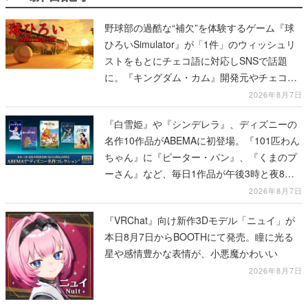
ストをもとにチェコ語に対応しSNSで話題
に。『キングダム・カム』開発元やチェコの
プロ野球選手から称賛の声
2026年8月7日
『白雪姫』や『シンデレラ』、ディズニーの
名作10作品がABEMAに初登場。『101匹わん
ちゃん』に『ピーター・パン』、『くまのプ
ーさん』など、毎日1作品が午後3時と夜8時
に2回放送
2026年8月7日
『VRChat』向け新作3Dモデル「ニュイ」が
本日8月7日からBOOTHにて発売。瞳に光る
星や感情豊かな表情が、小悪魔かわいい
2026年8月7日
早川書房の電子書籍が最大50%オフになる夏
のセールがスタート。『プロジェクト・ヘイ