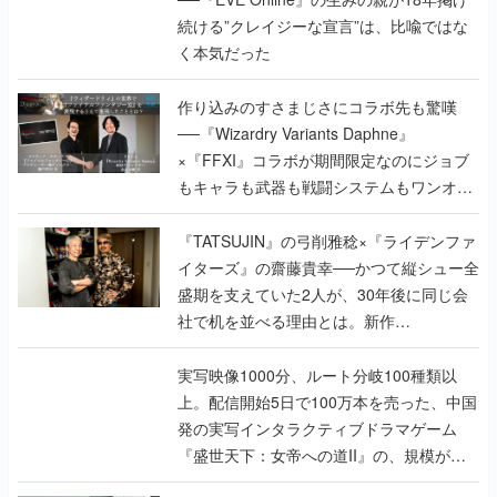
作り込みのすさまじさにコラボ先も驚嘆
──『Wizardry Variants Daphne』
×『FFXI』コラボが期間限定なのにジョブ
もキャラも武器も戦闘システムもワンオフ
で作り込まれた理由を両ディレクターに聞
く
『TATSUJIN』の弓削雅稔×『ライデンファ
イターズ』の齋藤貴幸──かつて縦シュー全
盛期を支えていた2人が、30年後に同じ会
社で机を並べる理由とは。新作
『TATSUJIN EXTREME』で初タッグを組
んだレジェンド2人に訊く開発秘話
実写映像1000分、ルート分岐100種類以
上。配信開始5日で100万本を売った、中国
発の実写インタラクティブドラマゲーム
『盛世天下：女帝への道II』の、規模が違
うこだわりをプロデューサーに聞いた
半年でアプリストアをオープン？ スマホア
プリの“代替ストア”として、わずか6ヵ月で
国内向けローンチを行った発見型ストア