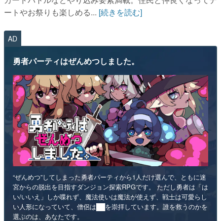
AD
勇者パーティはぜんめつしました。
“ぜんめつ”してしまった勇者パーティから1人だけ選んで、ともに迷
宮からの脱出を目指すダンジョン探索RPGです。 ただし勇者は「は
い/いいえ」しか喋れず、魔法使いは魔法が使えず、戦士は可愛らし
い人形になっていて、僧侶は██を崇拝しています。誰を救うのかを
選ぶのは、あなたです。
インディー
RPG
リリース日：2026年第4四半期