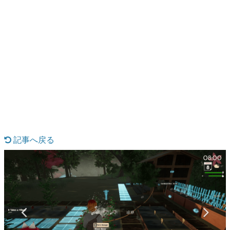
日本のコンテンツ産業やカルチャーに与えた影響を探る企
画です。
日本モバイルゲーム産業史
日本のモバイルゲーム史における主要なトピック・タイト
ルを網羅するほか、開発者へのインタビューや識者による
解説を掲載。約20年の歴史が一望できる決定版！
若ゲのいたり〜ゲームクリエイターの青春〜
『うつヌケ』『ペンと箸』等で知られるマンガ家・田中圭
一先生によるゲーム業界レポートマンガです。
記事へ戻る
なんでゲームは面白い？
ゲーム開発者・hamatsu氏がゲームの魅力を画面や操作の
具体的な形から解き明かしていく、硬派で骨太な評論連載
です。
ゲームが変えた日本語
「経験値」「裏技」「ラスボス」… ゲームにまつわる言葉
の起源や用法の変遷を、コンピューター文化史研究家・タ
イニーP氏が徹底調査。
カテゴリ
9 / 11
特集記事