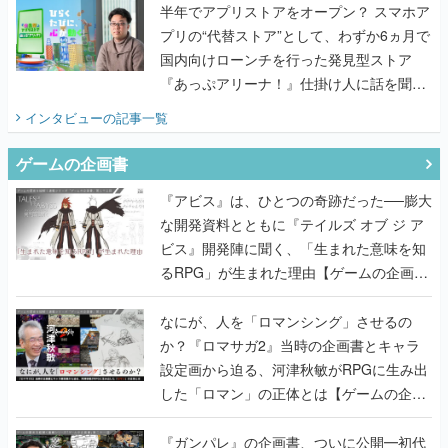
『あっぷアリーナ！』仕掛け人に話を聞い
てみた
インタビュー
の記事一覧
ゲームの企画書
『アビス』は、ひとつの奇跡だった──膨大
な開発資料とともに『テイルズ オブ ジ ア
ビス』開発陣に聞く、「生まれた意味を知
るRPG」が生まれた理由【ゲームの企画
書】
なにが、人を「ロマンシング」させるの
か？『ロマサガ2』当時の企画書とキャラ
設定画から迫る、河津秋敏がRPGに生み出
した「ロマン」の正体とは【ゲームの企画
書】
『ガンパレ』の企画書、ついに公開━初代
PSの伝説的タイトルは、なぜ生まれたの
か？そして『LOOP8』へ受け継がれたもの
【ゲームの企画書】