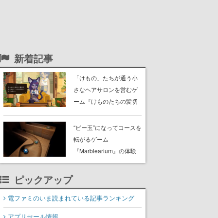
新着記事
「けもの」たちが通う小
さなヘアサロンを営むゲ
ーム『けものたちの髪切
り屋』体験版が配信開
始。悩みを持ったお客様
“ビー玉”になってコースを
と会話を交わし“本当に望
転がるゲーム
んでる髪型”を見つけ出す
『Marblearium』の体験
版がSteamで本日8月7日
より配信。Lo-Fiビートに
ピックアップ
乗って奇妙な空間を探検
電ファミのいま読まれている記事ランキング
アプリセール情報