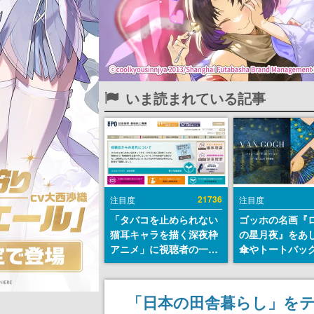
いま読まれている記事
21736
注目度
注目度
「タバコを止められない
ゴッホの名画『
猫耳キャラを描く深夜枠
の星月夜』をあ
アニメ」に視聴者の一部
傘やトートバッ
から批判意見。違法薬物
登場。8月7日21
の使用と思しき描写も含
日間限定で予約
めて、BPOが議論を交わ
「日本の田舎暮らし」をテ
す