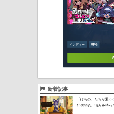
インディー
RPG
新着記事
「けもの」たちが通う
配信開始。悩みを持っ