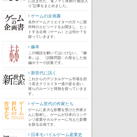
に読まれた、電ファミ渾身の“殿堂入
り”記事をまとめました。
ゲームの企画書
名作ゲームクリエイターの方々に製
作時のエピソードをお聞きし、ヒッ
トする企画（ゲーム）とは何か？を
探っていきます。
赫本
この物語を解いてはいけない。『赫
本』は、〈試験問題〉の形をした短
編ホラー小説集です。
新世代に訊く
これからのデジタルゲーム市場を担
う若きクリエイター達の姿を追い、
彼らのルーツと情熱を探っていきま
す。
ゲーム世代の作家たち
ゲームに多大な影響を受けた作家さ
んに取材し、ゲームが日本のコンテ
ンツ産業やカルチャーに与えた影響
を探る企画です。
日本モバイルゲーム産業史