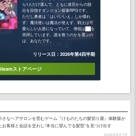
ら1人だけ選んで、ともに迷宮からの脱
出を目指すダンジョン探索RPGです。
ただし勇者は「はい/いいえ」しか喋れ
ず、魔法使いは魔法が使えず、戦士は可
愛らしい人形になっていて、僧侶は██を
崇拝しています。誰を救うのかを選ぶの
は、あなたです。
リリース日：2026年第4四半期
Steamストアページ
小さなヘアサロンを営むゲーム『けものたちの髪切り屋』体験版が
たお客様と会話を交わし“本当に望んでる髪型”を見つけ出す
2026年8月7日