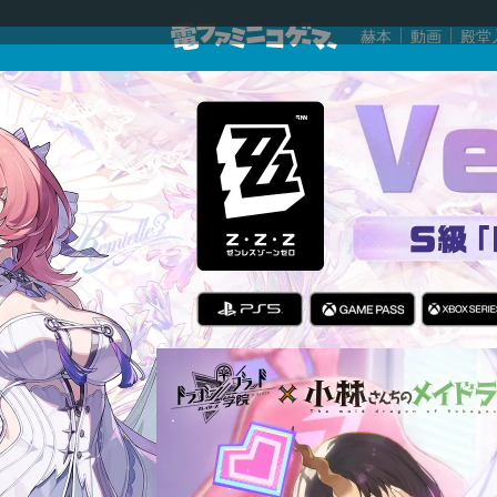
赫本
動画
殿堂