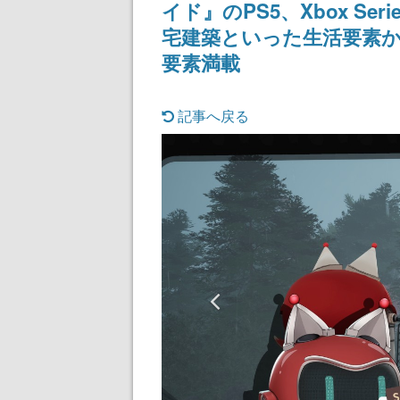
イド』のPS5、Xbox Se
宅建築といった生活要素
要素満載
記事へ戻る