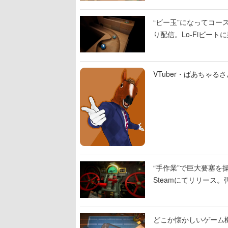
“ビー玉”になってコース
り配信。Lo-Fiビー
VTuber・ばあちゃ
“手作業”で巨大要塞を操
Steamにてリリース
撃をブチかませるロマ
どこか懐かしいゲーム