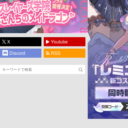
X
Youtube
Discord
RSS