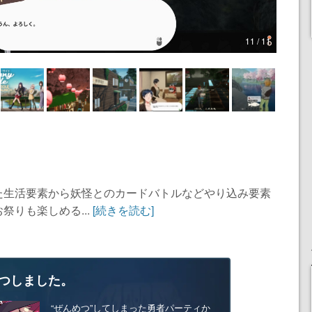
11 / 11
た生活要素から妖怪とのカードバトルなどやり込み要素
りも楽しめる...
[続きを読む]
つしました。
“ぜんめつ”してしまった勇者パーティか