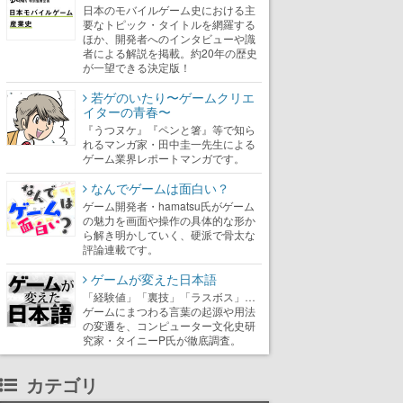
日本のモバイルゲーム史における主
要なトピック・タイトルを網羅する
ほか、開発者へのインタビューや識
者による解説を掲載。約20年の歴史
が一望できる決定版！
若ゲのいたり〜ゲームクリエ
イターの青春〜
『うつヌケ』『ペンと箸』等で知ら
れるマンガ家・田中圭一先生による
ゲーム業界レポートマンガです。
なんでゲームは面白い？
ゲーム開発者・hamatsu氏がゲーム
の魅力を画面や操作の具体的な形か
ら解き明かしていく、硬派で骨太な
評論連載です。
ゲームが変えた日本語
「経験値」「裏技」「ラスボス」…
ゲームにまつわる言葉の起源や用法
の変遷を、コンピューター文化史研
究家・タイニーP氏が徹底調査。
カテゴリ