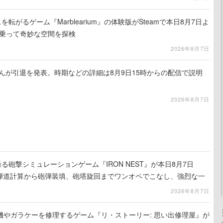
を転がるゲーム『Marblearium』の体験版がSteamで本日8月7日よ
トに乗って奇妙な空間を探検
2026年8月7日
るさんが引退を発表。時期などの詳細は8月9日15時からの配信で説明
2026年8月7日
る砲撃シミュレーションゲーム『IRON NEST』が本日8月7日
。弾道計算から砲弾装填、砲塔旋回までワンオペでこなし、強烈な一
ンある作品
2026年8月7日
機やガラケーを修理するゲーム『リ・ストーリー: 思い出修理屋』が