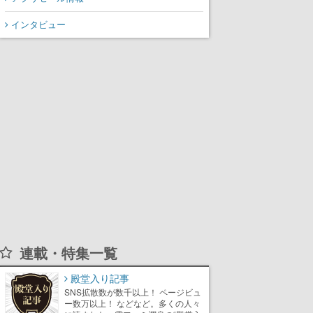
インタビュー
連載・特集一覧
殿堂入り記事
SNS拡散数が数千以上！ ページビュ
ー数万以上！ などなど。多くの人々