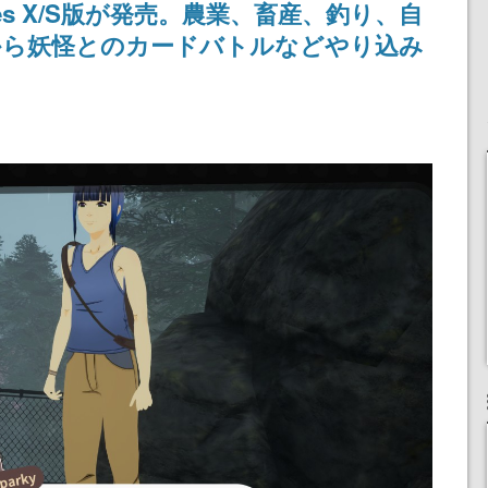
ries X/S版が発売。農業、畜産、釣り、自
りとなる日本公演を記念
して
から妖怪とのカードバトルなどやり込み