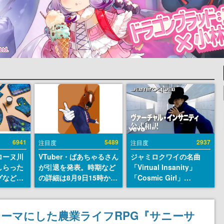
6941
5489
2937
注目度
注目度
ローヌ川
VTuber・ばあちゃるさん
ジャミロクワイの名曲
しらった
が引退を発表。時期など
「Virtual Insanity」
グなどが
の詳細は8月9日15時から
「Cosmic Girl」
時より2
の配信で説明
「Canned Heat」公式日
販売
本語字幕付きMVがいき
なり公開！「SUMMER
ーマにした農業ライフRPG『サニーサ
SONIC 2026」での9年ぶ