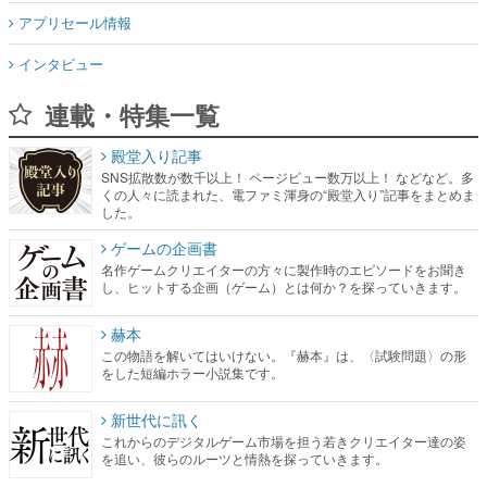
アプリセール情報
インタビュー
連載・特集一覧
殿堂入り記事
SNS拡散数が数千以上！ ページビュー数万以上！ などなど。多
くの人々に読まれた、電ファミ渾身の“殿堂入り”記事をまとめま
した。
ゲームの企画書
名作ゲームクリエイターの方々に製作時のエピソードをお聞き
し、ヒットする企画（ゲーム）とは何か？を探っていきます。
赫本
この物語を解いてはいけない。『赫本』は、〈試験問題〉の形
をした短編ホラー小説集です。
新世代に訊く
これからのデジタルゲーム市場を担う若きクリエイター達の姿
を追い、彼らのルーツと情熱を探っていきます。