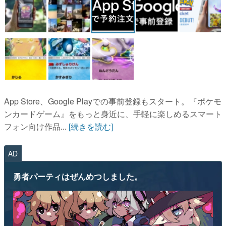
マンガ
女性向け
アプリレビュー
その他
App Store、Google Playでの事前登録もスタート。『ポケモ
電ファミニコゲーマーとは？
ンカードゲーム』をもっと身近に、手軽に楽しめるスマート
運営：株式会社マレ
フォン向け作品...
[続きを読む]
AD
勇者パーティはぜんめつしました。