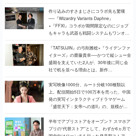
作り込みのすさまじさにコラボ先も驚嘆
──『Wizardry Variants Daphne』
×『FFXI』コラボが期間限定なのにジョブ
もキャラも武器も戦闘システムもワンオフ
で作り込まれた理由を両ディレクターに聞
く
『TATSUJIN』の弓削雅稔×『ライデンファ
イターズ』の齋藤貴幸──かつて縦シュー全
盛期を支えていた2人が、30年後に同じ会
社で机を並べる理由とは。新作
『TATSUJIN EXTREME』で初タッグを組
んだレジェンド2人に訊く開発秘話
実写映像1000分、ルート分岐100種類以
上。配信開始5日で100万本を売った、中国
発の実写インタラクティブドラマゲーム
『盛世天下：女帝への道II』の、規模が違
うこだわりをプロデューサーに聞いた
半年でアプリストアをオープン？ スマホア
プリの“代替ストア”として、わずか6ヵ月で
国内向けローンチを行った発見型ストア