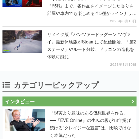
『P5R』まで、各作品をイメージした香りを
部屋や車内でも楽しめる全5種がラインナッ
プ、予約受付は8月17日12時より開始
2026年8月10日
リメイク版『パンツァードラグーン ツヴァ
イ』最新体験版がSteamにて配信開始。「第2
ステージ」やルート分岐、ドラゴンの進化を
体験可能に
2026年8月10日
カテゴリーピックアップ
インタビュー
「現実より意味のある仮想世界を作る」
──『EVE Online』の生みの親が18年掲げ
続ける”クレイジーな宣言”は、比喩ではな
く本気だった