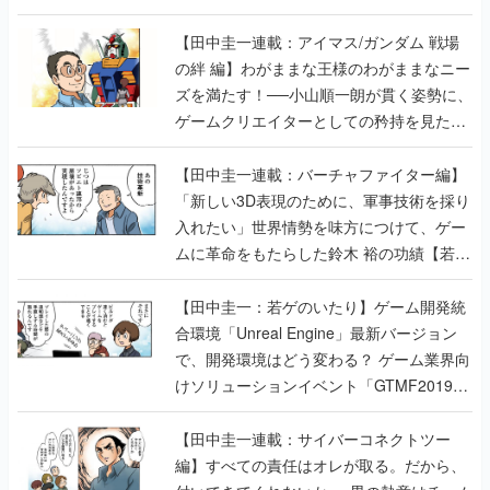
【田中圭一連載：アイマス/ガンダム 戦場
の絆 編】わがままな王様のわがままなニー
ズを満たす！──小山順一朗が貫く姿勢に、
ゲームクリエイターとしての矜持を見た
【若ゲのいたり最終回】
【田中圭一連載：バーチャファイター編】
「新しい3D表現のために、軍事技術を採り
入れたい」世界情勢を味方につけて、ゲー
ムに革命をもたらした鈴木 裕の功績【若ゲ
のいたり】
【田中圭一：若ゲのいたり】ゲーム開発統
合環境「Unreal Engine」最新バージョン
で、開発環境はどう変わる？ ゲーム業界向
けソリューションイベント「GTMF2019」
に行って、より理解を深めよう【PR】
【田中圭一連載：サイバーコネクトツー
編】すべての責任はオレが取る。だから、