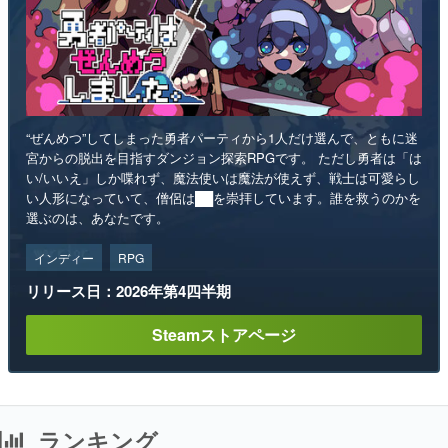
“ぜんめつ”してしまった勇者パーティから1人だけ選んで、ともに迷
宮からの脱出を目指すダンジョン探索RPGです。 ただし勇者は「は
い/いいえ」しか喋れず、魔法使いは魔法が使えず、戦士は可愛らし
い人形になっていて、僧侶は██を崇拝しています。誰を救うのかを
選ぶのは、あなたです。
インディー
RPG
リリース日：2026年第4四半期
Steamストアページ
ランキング