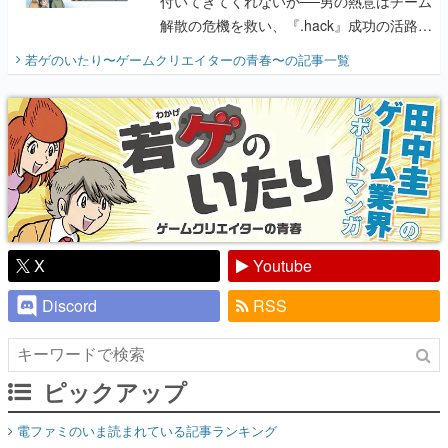
付いてきてくれないか──男の熱意はチーム
解散の危機を救い、『.hack』成功の活路を
開く。業界の快男児・松山 洋に流れる血は
若ゲのいたり〜ゲームクリエイターの青春〜
の記事一覧
『少年ジャンプ』色だった【若ゲのいた
り】
X
Youtube
Discord
RSS
ピックアップ
電ファミのいま読まれている記事ランキング