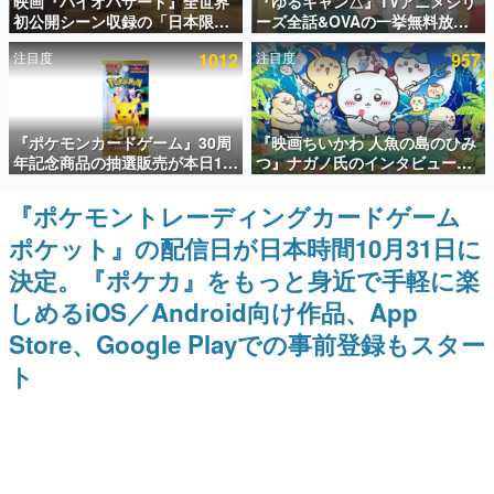
映画『バイオハザード』全世界
『ゆるキャン△』TVアニメシリ
初公開シーン収録の「日本限
ーズ全話&OVAの一挙無料放送
インタビュー
定」予告映像が解禁。バイオの
がABEMAで開催決定。8月11日
注目度
1012
注目度
957
日（8月10日）にあわせて、
「山の日」の午前0時から実施
連載・特集一覧
「ラクーンシティ総合病院」へ
行く配達人の姿が披露
殿堂入り記事
『ポケモンカードゲーム』30周
『映画ちいかわ 人魚の島のひみ
SNS拡散数が数千以上！ ページビュー数万以上！ などな
ど。多くの人々に読まれた、電ファミ渾身の“殿堂入り”記
年記念商品の抽選販売が本日12
つ』ナガノ氏のインタビューが
事をまとめました。
時より開始。拡張パック「30th
解禁。もしまた映画をやれるな
CELEBRATION」のボックス
ら「島二郎とオデが取っ組み合
『ポケモントレーディングカードゲーム
ゲームの企画書
に、「プレミアムデッキセット
いの喧嘩をする話」にしたいと
名作ゲームクリエイターの方々に製作時のエピソードをお
ポケット』の配信日が日本時間10月31日に
エーフィ・ブラッキー」
回答
聞きし、ヒットする企画（ゲーム）とは何か？を探ってい
「FUTURISTIC BOX」の計3商
きます。
決定。『ポケカ』をもっと身近で手軽に楽
品
赫本
しめるiOS／Android向け作品、App
この物語を解いてはいけない。『赫本』は、〈試験問題〉
Store、Google Playでの事前登録もスター
の形をした短編ホラー小説集です。
ト
新世代に訊く
これからのデジタルゲーム市場を担う若きクリエイター達
の姿を追い、彼らのルーツと情熱を探っていきます。
ゲーム世代の作家たち
ゲームに多大な影響を受けた作家さんに取材し、ゲームが