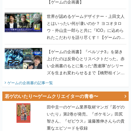
【ゲームの企画書】
世界が認めるゲームデザイナー・上田文人
とはいったい何が凄いのか？ ヨコオタロ
ウ・外山圭一郎らと共に『ICO』に込めら
れたこだわりを語り尽くす！【ゲームの企
画書】
【ゲームの企画書】『ペルソナ3』を築き
上げたのは反骨心とリスペクトだった。赤
い企画書のもとに集った“愚連隊”がシリー
ズを生まれ変わらせるまで【橋野桂インタ
ビュー】
ゲームの企画書
の記事一覧
若ゲのいたり〜ゲームクリエイターの青春〜
田中圭一のゲーム業界取材マンガ『若ゲの
いたり』第2巻が発売。『ポケモン』田尻
智さん、『ゼビウス』遠藤雅伸さんらの貴
重なエピソードを収録