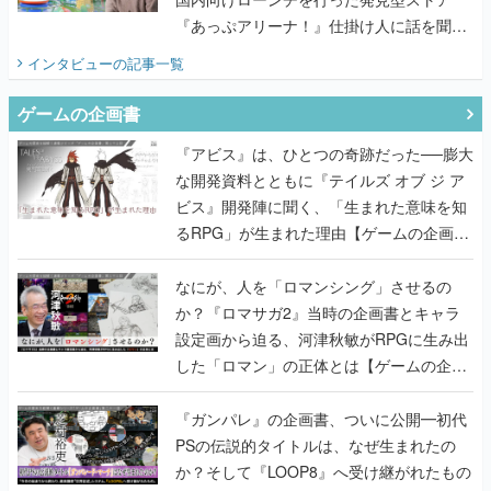
『あっぷアリーナ！』仕掛け人に話を聞い
てみた
インタビュー
の記事一覧
ゲームの企画書
『アビス』は、ひとつの奇跡だった──膨大
な開発資料とともに『テイルズ オブ ジ ア
ビス』開発陣に聞く、「生まれた意味を知
るRPG」が生まれた理由【ゲームの企画
書】
なにが、人を「ロマンシング」させるの
か？『ロマサガ2』当時の企画書とキャラ
設定画から迫る、河津秋敏がRPGに生み出
した「ロマン」の正体とは【ゲームの企画
書】
『ガンパレ』の企画書、ついに公開━初代
PSの伝説的タイトルは、なぜ生まれたの
か？そして『LOOP8』へ受け継がれたもの