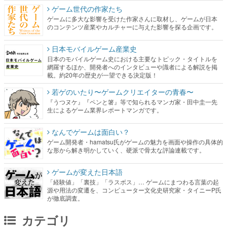
ゲーム世代の作家たち
ゲームに多大な影響を受けた作家さんに取材し、ゲームが日本
のコンテンツ産業やカルチャーに与えた影響を探る企画です。
日本モバイルゲーム産業史
日本のモバイルゲーム史における主要なトピック・タイトルを
網羅するほか、開発者へのインタビューや識者による解説を掲
載。約20年の歴史が一望できる決定版！
若ゲのいたり〜ゲームクリエイターの青春〜
『うつヌケ』『ペンと箸』等で知られるマンガ家・田中圭一先
生によるゲーム業界レポートマンガです。
なんでゲームは面白い？
ゲーム開発者・hamatsu氏がゲームの魅力を画面や操作の具体的
な形から解き明かしていく、硬派で骨太な評論連載です。
ゲームが変えた日本語
「経験値」「裏技」「ラスボス」… ゲームにまつわる言葉の起
源や用法の変遷を、コンピューター文化史研究家・タイニーP氏
が徹底調査。
カテゴリ