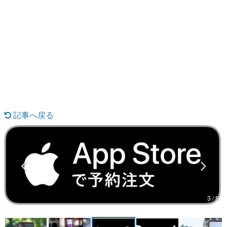
日本のコンテンツ産業やカルチャーに与えた影響を探る企
画です。
日本モバイルゲーム産業史
日本のモバイルゲーム史における主要なトピック・タイト
ルを網羅するほか、開発者へのインタビューや識者による
解説を掲載。約20年の歴史が一望できる決定版！
若ゲのいたり〜ゲームクリエイターの青春〜
『うつヌケ』『ペンと箸』等で知られるマンガ家・田中圭
一先生によるゲーム業界レポートマンガです。
記事へ戻る
なんでゲームは面白い？
ゲーム開発者・hamatsu氏がゲームの魅力を画面や操作の
具体的な形から解き明かしていく、硬派で骨太な評論連載
です。
ゲームが変えた日本語
「経験値」「裏技」「ラスボス」… ゲームにまつわる言葉
の起源や用法の変遷を、コンピューター文化史研究家・タ
イニーP氏が徹底調査。
カテゴリ
3 / 8
特集記事