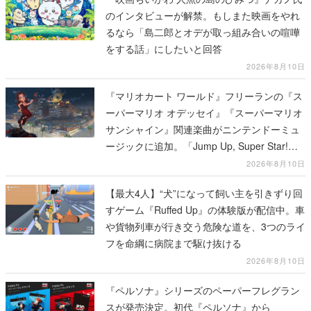
のインタビューが解禁。もしまた映画をやれ
るなら「島二郎とオデが取っ組み合いの喧嘩
をする話」にしたいと回答
2026年8月10日
『マリオカート ワールド』フリーランの『ス
ーパーマリオ オデッセイ』『スーパーマリオ
サンシャイン』関連楽曲がニンテンドーミュ
ージックに追加。「Jump Up, Super Star!」
「ドルピックタウン」など計14曲が配信
2026年8月10日
【最大4人】“犬”になって飼い主を引きずり回
すゲーム『Ruffed Up』の体験版が配信中。車
や貨物列車が行き交う危険な道を、3つのライ
フを命綱に病院まで駆け抜ける
2026年8月10日
『ペルソナ』シリーズのペーパーフレグラン
スが発売決定。初代『ペルソナ』から