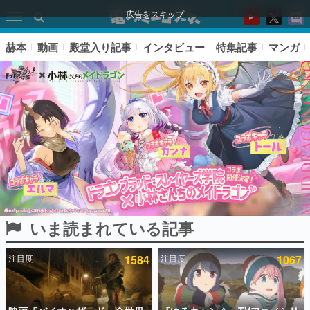
広告をスキップ
赫本
動画
殿堂入り記事
インタビュー
特集記事
マンガ
いま読まれている記事
ピックアップ
注目度
1584
注目度
1067
電ファミのいま読まれている記事ランキング
アプリセール情報