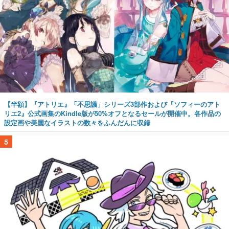
【半額】『アトリエ』「不思議」シリーズ3部作および『ソフィーのアト
リエ2』公式画集のKindle版が50%オフとなるセールが開催中。各作品の
設定画や美麗なイラストの数々をふんだんに収録
5