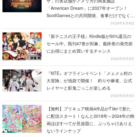
ザ」の実店舗がアメリカの商業施設
「American Dream」に2027年オープン！
ScottGamesとの共同開発、食事だけでなくス
テージショーや没入型のホラー体験も楽しめ
2026年8月9日
る
『新テニスの王子様』Kindle版が50%還元の
セール中。既刊47巻が対象、最終巻の発売前
にお得にまとめ買いするチャンス
2026年8月9日
『NTE』オフラインイベント「メェメェ村の
大冒険」が池袋で開催！ 釣りや麻雀、公式
レイヤーと影鬼ごっこが楽しめる
2026年8月9日
【無料】プリキュア映画4作品がTVerで新た
に配信スタート！なんと2018年～2024年の映
画ほぼすべてが見放題に、ぶっちゃけありえ
ないラインナップ