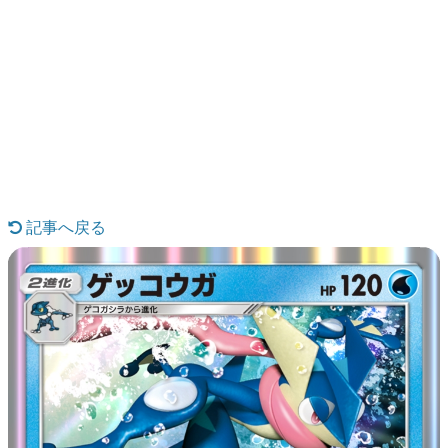
日本のコンテンツ産業やカルチャーに与えた影響を探る企
画です。
日本モバイルゲーム産業史
日本のモバイルゲーム史における主要なトピック・タイト
ルを網羅するほか、開発者へのインタビューや識者による
解説を掲載。約20年の歴史が一望できる決定版！
若ゲのいたり〜ゲームクリエイターの青春〜
『うつヌケ』『ペンと箸』等で知られるマンガ家・田中圭
一先生によるゲーム業界レポートマンガです。
記事へ戻る
なんでゲームは面白い？
ゲーム開発者・hamatsu氏がゲームの魅力を画面や操作の
具体的な形から解き明かしていく、硬派で骨太な評論連載
です。
ゲームが変えた日本語
「経験値」「裏技」「ラスボス」… ゲームにまつわる言葉
の起源や用法の変遷を、コンピューター文化史研究家・タ
イニーP氏が徹底調査。
カテゴリ
特集記事