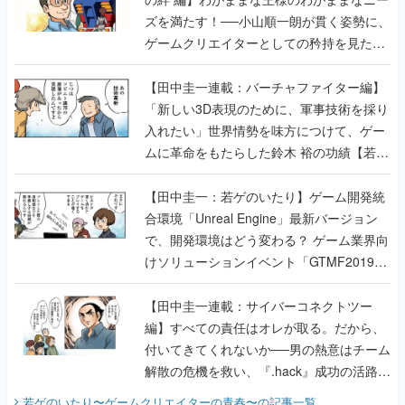
ズを満たす！──小山順一朗が貫く姿勢に、
ゲームクリエイターとしての矜持を見た
【若ゲのいたり最終回】
【田中圭一連載：バーチャファイター編】
「新しい3D表現のために、軍事技術を採り
入れたい」世界情勢を味方につけて、ゲー
ムに革命をもたらした鈴木 裕の功績【若ゲ
のいたり】
【田中圭一：若ゲのいたり】ゲーム開発統
合環境「Unreal Engine」最新バージョン
で、開発環境はどう変わる？ ゲーム業界向
けソリューションイベント「GTMF2019」
に行って、より理解を深めよう【PR】
【田中圭一連載：サイバーコネクトツー
編】すべての責任はオレが取る。だから、
付いてきてくれないか──男の熱意はチーム
解散の危機を救い、『.hack』成功の活路を
開く。業界の快男児・松山 洋に流れる血は
若ゲのいたり〜ゲームクリエイターの青春〜
の記事一覧