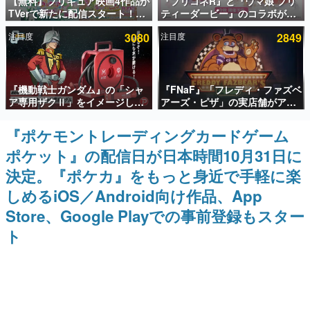
【無料】プリキュア映画4作品が
『プリコネR』と『ウマ娘 プリ
TVerで新たに配信スタート！な
ティーダービー』のコラボが決
インタビュー
んと2018年～2024年の映画ほぼ
定！“最大170連無料”の8.5周年
注目度
3080
注目度
2849
すべてが見放題に、ぶっちゃけ
キャンペーンなども発表
連載・特集一覧
ありえないラインナップ
殿堂入り記事
『機動戦士ガンダム』の「シャ
『FNaF』「フレディ・ファズベ
SNS拡散数が数千以上！ ページビュー数万以上！ などな
ど。多くの人々に読まれた、電ファミ渾身の“殿堂入り”記
ア専用ザクⅡ」をイメージした
アーズ・ピザ」の実店舗がアメ
事をまとめました。
散水ホースリールが予約開始。
リカの商業施設「American
本体にはシャアのパーソナルマ
Dream」に2027年オープン！
『ポケモントレーディングカードゲーム
ゲームの企画書
ークやジオン公国軍のエンブレ
ScottGamesとの共同開発、食
名作ゲームクリエイターの方々に製作時のエピソードをお
ポケット』の配信日が日本時間10月31日に
ム、型式番号などを配置
事だけでなくステージショーや
聞きし、ヒットする企画（ゲーム）とは何か？を探ってい
没入型のホラー体験も楽しめる
きます。
決定。『ポケカ』をもっと身近で手軽に楽
赫本
しめるiOS／Android向け作品、App
この物語を解いてはいけない。『赫本』は、〈試験問題〉
Store、Google Playでの事前登録もスター
の形をした短編ホラー小説集です。
ト
新世代に訊く
これからのデジタルゲーム市場を担う若きクリエイター達
の姿を追い、彼らのルーツと情熱を探っていきます。
ゲーム世代の作家たち
ゲームに多大な影響を受けた作家さんに取材し、ゲームが