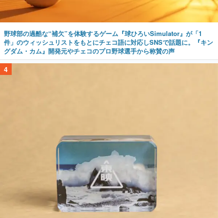
野球部の過酷な“補欠”を体験するゲーム『球ひろいSimulator』が「1
件」のウィッシュリストをもとにチェコ語に対応しSNSで話題に。『キン
グダム・カム』開発元やチェコのプロ野球選手から称賛の声
4