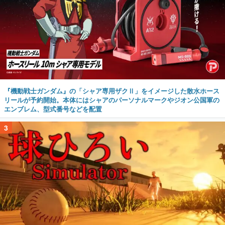
『機動戦士ガンダム』の「シャア専用ザクⅡ」をイメージした散水ホース
リールが予約開始。本体にはシャアのパーソナルマークやジオン公国軍の
エンブレム、型式番号などを配置
3