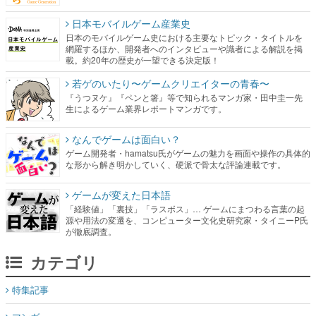
日本モバイルゲーム産業史
日本のモバイルゲーム史における主要なトピック・タイトルを
網羅するほか、開発者へのインタビューや識者による解説を掲
載。約20年の歴史が一望できる決定版！
若ゲのいたり〜ゲームクリエイターの青春〜
『うつヌケ』『ペンと箸』等で知られるマンガ家・田中圭一先
生によるゲーム業界レポートマンガです。
なんでゲームは面白い？
ゲーム開発者・hamatsu氏がゲームの魅力を画面や操作の具体的
な形から解き明かしていく、硬派で骨太な評論連載です。
ゲームが変えた日本語
「経験値」「裏技」「ラスボス」… ゲームにまつわる言葉の起
源や用法の変遷を、コンピューター文化史研究家・タイニーP氏
が徹底調査。
カテゴリ
特集記事