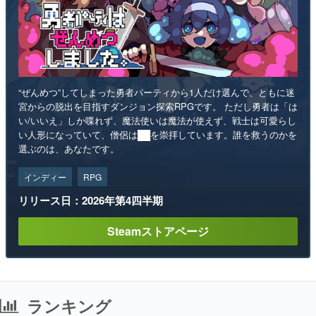
“ぜんめつ”してしまった勇者パーティから1人だけ選んで、ともに迷
宮からの脱出を目指すダンジョン探索RPGです。 ただし勇者は「は
い/いいえ」しか喋れず、魔法使いは魔法が使えず、戦士は可愛らし
い人形になっていて、僧侶は██を崇拝しています。誰を救うのかを
選ぶのは、あなたです。
インディー
RPG
リリース日：2026年第4四半期
Steamストアページ
ランキング