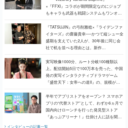
×『FFXI』コラボが期間限定なのにジョブ
もキャラも武器も戦闘システムもワンオフ
で作り込まれた理由を両ディレクターに聞
く
『TATSUJIN』の弓削雅稔×『ライデンファ
イターズ』の齋藤貴幸──かつて縦シュー全
盛期を支えていた2人が、30年後に同じ会
社で机を並べる理由とは。新作
『TATSUJIN EXTREME』で初タッグを組
んだレジェンド2人に訊く開発秘話
実写映像1000分、ルート分岐100種類以
上。配信開始5日で100万本を売った、中国
発の実写インタラクティブドラマゲーム
『盛世天下：女帝への道II』の、規模が違
うこだわりをプロデューサーに聞いた
半年でアプリストアをオープン？ スマホア
プリの“代替ストア”として、わずか6ヵ月で
国内向けローンチを行った発見型ストア
『あっぷアリーナ！』仕掛け人に話を聞い
てみた
インタビュー
の記事一覧