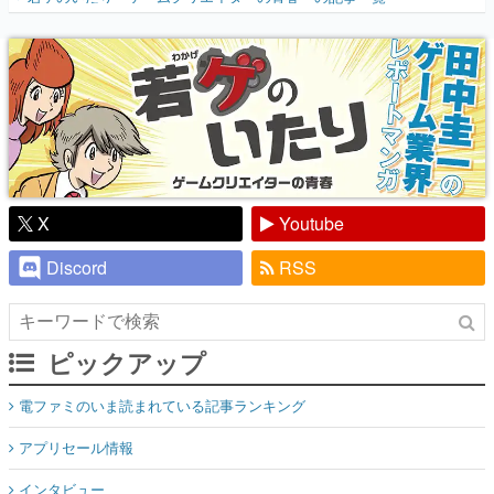
『少年ジャンプ』色だった【若ゲのいた
り】
X
Youtube
Discord
RSS
ピックアップ
電ファミのいま読まれている記事ランキング
アプリセール情報
インタビュー