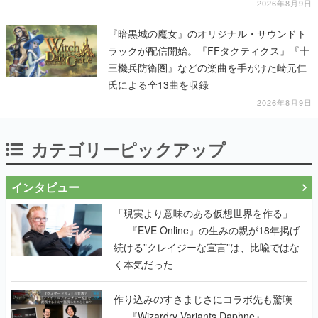
2026年8月9日
『暗黒城の魔女』のオリジナル・サウンドト
ラックが配信開始。『FFタクティクス』『十
三機兵防衛圏』などの楽曲を手がけた崎元仁
氏による全13曲を収録
2026年8月9日
カテゴリーピックアップ
インタビュー
「現実より意味のある仮想世界を作る」
──『EVE Online』の生みの親が18年掲げ
続ける”クレイジーな宣言”は、比喩ではな
く本気だった
作り込みのすさまじさにコラボ先も驚嘆
──『Wizardry Variants Daphne』