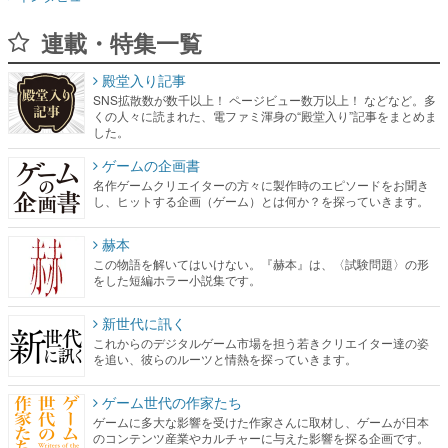
連載・特集一覧
殿堂入り記事
SNS拡散数が数千以上！ ページビュー数万以上！ などなど。多
くの人々に読まれた、電ファミ渾身の“殿堂入り”記事をまとめま
した。
ゲームの企画書
名作ゲームクリエイターの方々に製作時のエピソードをお聞き
し、ヒットする企画（ゲーム）とは何か？を探っていきます。
赫本
この物語を解いてはいけない。『赫本』は、〈試験問題〉の形
をした短編ホラー小説集です。
新世代に訊く
これからのデジタルゲーム市場を担う若きクリエイター達の姿
を追い、彼らのルーツと情熱を探っていきます。
ゲーム世代の作家たち
ゲームに多大な影響を受けた作家さんに取材し、ゲームが日本
のコンテンツ産業やカルチャーに与えた影響を探る企画です。