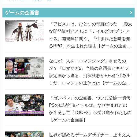
ゲームの企画書
『アビス』は、ひとつの奇跡だった──膨大
な開発資料とともに『テイルズ オブ ジ ア
ビス』開発陣に聞く、「生まれた意味を知
るRPG」が生まれた理由【ゲームの企画
書】
なにが、人を「ロマンシング」させるの
か？『ロマサガ2』当時の企画書とキャラ
設定画から迫る、河津秋敏がRPGに生み出
した「ロマン」の正体とは【ゲームの企画
書】
『ガンパレ』の企画書、ついに公開━初代
PSの伝説的タイトルは、なぜ生まれたの
か？そして『LOOP8』へ受け継がれたもの
【ゲームの企画書】
世界が認めるゲームデザイナー・上田文人