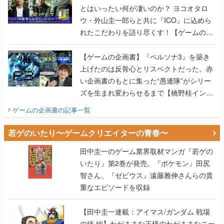
とはいったい何が凄いのか？ ヨコオタロ
ウ・外山圭一郎らと共に『ICO』に込めら
れたこだわりを語り尽くす！【ゲームの企
画書】
【ゲームの企画書】『ペルソナ3』を築き
上げたのは反骨心とリスペクトだった。赤
い企画書のもとに集った“愚連隊”がシリー
ズを生まれ変わらせるまで【橋野桂インタ
ビュー】
ゲームの企画書
の記事一覧
若ゲのいたり〜ゲームクリエイターの青春〜
田中圭一のゲーム業界取材マンガ『若ゲの
いたり』第2巻が発売。『ポケモン』田尻
智さん、『ゼビウス』遠藤雅伸さんらの貴
重なエピソードを収録
【田中圭一連載：アイマス/ガンダム 戦場
の絆 編】わがままな王様のわがままなニー