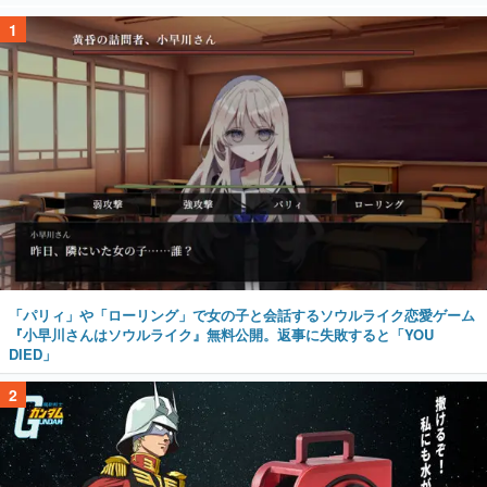
1
「パリィ」や「ローリング」で女の子と会話するソウルライク恋愛ゲーム
『小早川さんはソウルライク』無料公開。返事に失敗すると「YOU
DIED」
2