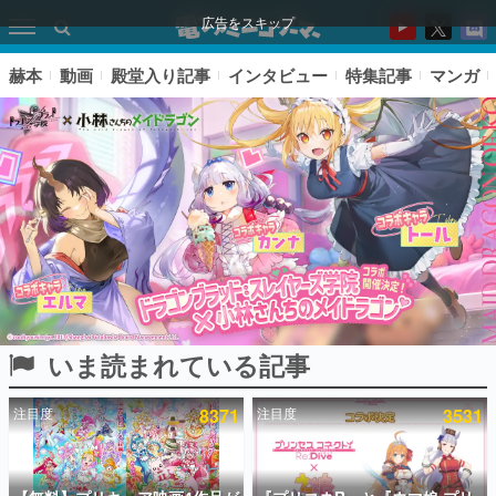
広告をスキップ
赫本
動画
殿堂入り記事
インタビュー
特集記事
マンガ
いま読まれている記事
ピックアップ
注目度
8371
注目度
3531
電ファミのいま読まれている記事ランキング
アプリセール情報