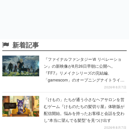
新着記事
『ファイナルファンタジーⅦ リベレーショ
ン』の新映像が8月26日早朝に公開へ。
『FF7』リメイクシリーズの完結編、
「gamescom」のオープニングナイトライブ
にてディレクターの浜口直樹氏が登壇する予
2026年8月7日
定
「けもの」たちが通う小さなヘアサロンを営
むゲーム『けものたちの髪切り屋』体験版が
配信開始。悩みを持ったお客様と会話を交わ
し“本当に望んでる髪型”を見つけ出す
2026年8月7日