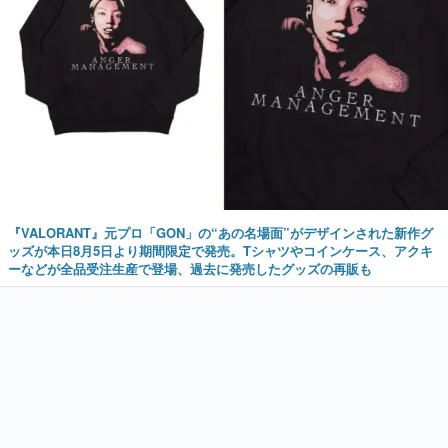
『VALORANT』元プロ「GON」の“あの名場面”がデザインされた新作グ
ッズが本日8月5日より期間限定で発売。Tシャツやコインケース、アクキ
ーなどが全品受注生産で登場、過去に発売したグッズの再販も