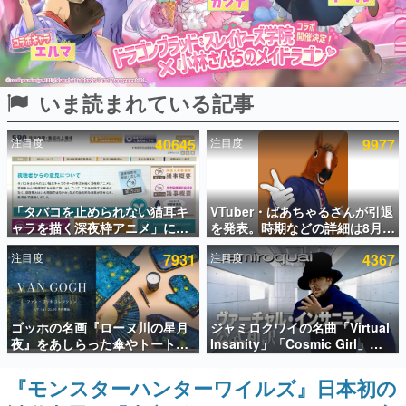
インタビュー
連載・特集一覧
いま読まれている記事
殿堂入り記事
SNS拡散数が数千以上！ ページビュー数万以上！ などな
ど。多くの人々に読まれた、電ファミ渾身の“殿堂入り”記
注目度
40645
注目度
9977
事をまとめました。
ゲームの企画書
名作ゲームクリエイターの方々に製作時のエピソードをお
聞きし、ヒットする企画（ゲーム）とは何か？を探ってい
「タバコを止められない猫耳キ
VTuber・ばあちゃるさんが引退
きます。
ャラを描く深夜枠アニメ」に視
を発表。時期などの詳細は8月9
聴者の一部から批判意見。違法
日15時からの配信で説明
赫本
注目度
7931
注目度
4367
薬物の使用と思しき描写も含め
この物語を解いてはいけない。『赫本』は、〈試験問題〉
て、BPOが議論を交わす
の形をした短編ホラー小説集です。
新世代に訊く
ゴッホの名画『ローヌ川の星月
ジャミロクワイの名曲「Virtual
これからのデジタルゲーム市場を担う若きクリエイター達
夜』をあしらった傘やトートバ
Insanity」「Cosmic Girl」
の姿を追い、彼らのルーツと情熱を探っていきます。
ッグなどが登場。8月7日21時よ
「Canned Heat」公式日本語字
り2日間限定で予約販売
幕付きMVがいきなり公開！
『モンスターハンターワイルズ』日本初の
ゲーム世代の作家たち
「SUMMER SONIC 2026」での
ゲームに多大な影響を受けた作家さんに取材し、ゲームが