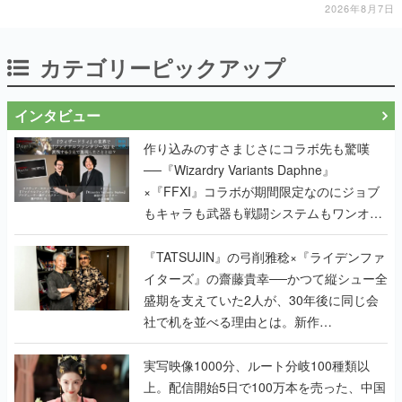
一撃をブチかませるロマンある作品
2026年8月7日
カテゴリーピックアップ
インタビュー
作り込みのすさまじさにコラボ先も驚嘆
──『Wizardry Variants Daphne』
×『FFXI』コラボが期間限定なのにジョブ
もキャラも武器も戦闘システムもワンオフ
で作り込まれた理由を両ディレクターに聞
く
『TATSUJIN』の弓削雅稔×『ライデンファ
イターズ』の齋藤貴幸──かつて縦シュー全
盛期を支えていた2人が、30年後に同じ会
社で机を並べる理由とは。新作
『TATSUJIN EXTREME』で初タッグを組
んだレジェンド2人に訊く開発秘話
実写映像1000分、ルート分岐100種類以
上。配信開始5日で100万本を売った、中国