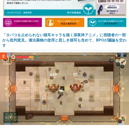
「タバコを止められない猫耳キャラを描く深夜枠アニメ」に視聴者の一部
から批判意見。違法薬物の使用と思しき描写も含めて、BPOが議論を交わ
す
2