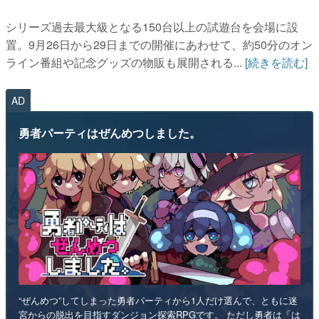
シリーズ過去最大級となる150台以上の試遊台を会場に設
置。9月26日から29日までの開催にあわせて、約50分のオン
ライン番組や記念グッズの物販も展開される...
[続きを読む]
AD
勇者パーティはぜんめつしました。
“ぜんめつ”してしまった勇者パーティから1人だけ選んで、ともに迷
宮からの脱出を目指すダンジョン探索RPGです。 ただし勇者は「は