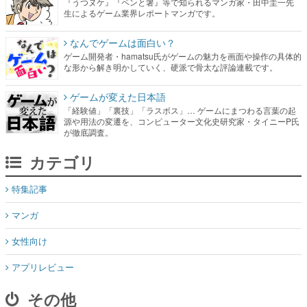
『うつヌケ』『ペンと箸』等で知られるマンガ家・田中圭一先
生によるゲーム業界レポートマンガです。
なんでゲームは面白い？
ゲーム開発者・hamatsu氏がゲームの魅力を画面や操作の具体的
な形から解き明かしていく、硬派で骨太な評論連載です。
ゲームが変えた日本語
「経験値」「裏技」「ラスボス」… ゲームにまつわる言葉の起
源や用法の変遷を、コンピューター文化史研究家・タイニーP氏
が徹底調査。
カテゴリ
特集記事
マンガ
女性向け
アプリレビュー
その他