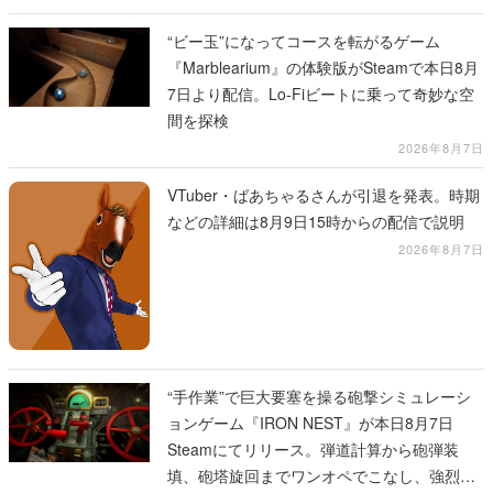
“ビー玉”になってコースを転がるゲーム
『Marblearium』の体験版がSteamで本日8月
7日より配信。Lo-Fiビートに乗って奇妙な空
間を探検
2026年8月7日
VTuber・ばあちゃるさんが引退を発表。時期
などの詳細は8月9日15時からの配信で説明
2026年8月7日
“手作業”で巨大要塞を操る砲撃シミュレーシ
ョンゲーム『IRON NEST』が本日8月7日
Steamにてリリース。弾道計算から砲弾装
填、砲塔旋回までワンオペでこなし、強烈な