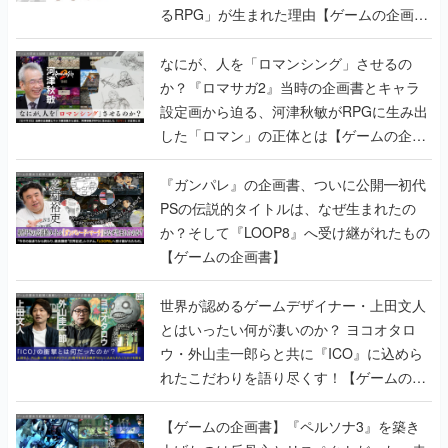
るRPG」が生まれた理由【ゲームの企画
書】
なにが、人を「ロマンシング」させるの
か？『ロマサガ2』当時の企画書とキャラ
設定画から迫る、河津秋敏がRPGに生み出
した「ロマン」の正体とは【ゲームの企画
書】
『ガンパレ』の企画書、ついに公開━初代
PSの伝説的タイトルは、なぜ生まれたの
か？そして『LOOP8』へ受け継がれたもの
【ゲームの企画書】
世界が認めるゲームデザイナー・上田文人
とはいったい何が凄いのか？ ヨコオタロ
ウ・外山圭一郎らと共に『ICO』に込めら
れたこだわりを語り尽くす！【ゲームの企
画書】
【ゲームの企画書】『ペルソナ3』を築き