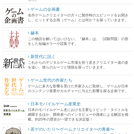
ゲームの企画書
名作ゲームクリエイターの方々に製作時のエピソードをお聞き
し、ヒットする企画（ゲーム）とは何か？を探っていきます。
赫本
この物語を解いてはいけない。『赫本』は、〈試験問題〉の形
をした短編ホラー小説集です。
新世代に訊く
これからのデジタルゲーム市場を担う若きクリエイター達の姿
を追い、彼らのルーツと情熱を探っていきます。
ゲーム世代の作家たち
ゲームに多大な影響を受けた作家さんに取材し、ゲームが日本
のコンテンツ産業やカルチャーに与えた影響を探る企画です。
日本モバイルゲーム産業史
日本のモバイルゲーム史における主要なトピック・タイトルを
網羅するほか、開発者へのインタビューや識者による解説を掲
載。約20年の歴史が一望できる決定版！
若ゲのいたり〜ゲームクリエイターの青春〜