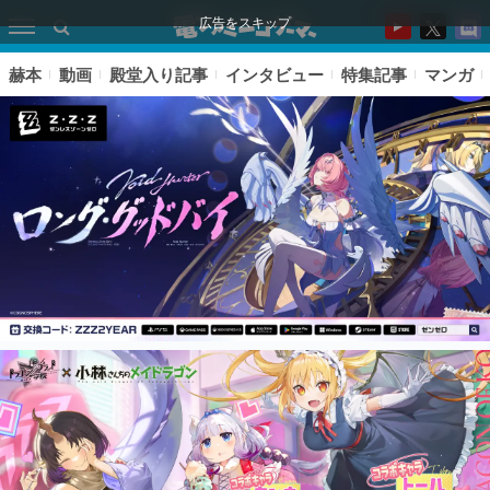
広告をスキップ
赫本
動画
殿堂入り記事
インタビュー
特集記事
マンガ
ピックアップ
電ファミのいま読まれている記事ランキング
アプリセール情報