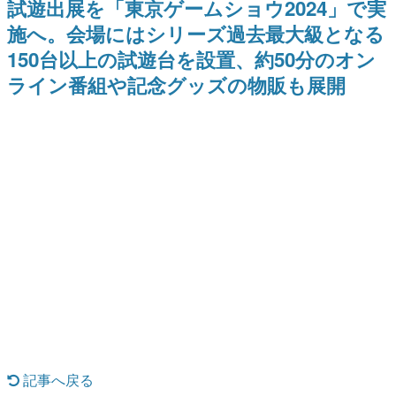
試遊出展を「東京ゲームショウ2024」で実
9年ぶりとなる日本公演を記念し
日本のコンテンツ産業やカルチャーに与えた影響を探る企
て
施へ。会場にはシリーズ過去最大級となる
画です。
150台以上の試遊台を設置、約50分のオン
日本モバイルゲーム産業史
日本のモバイルゲーム史における主要なトピック・タイト
ライン番組や記念グッズの物販も展開
ルを網羅するほか、開発者へのインタビューや識者による
解説を掲載。約20年の歴史が一望できる決定版！
若ゲのいたり〜ゲームクリエイターの青春〜
『うつヌケ』『ペンと箸』等で知られるマンガ家・田中圭
一先生によるゲーム業界レポートマンガです。
なんでゲームは面白い？
ゲーム開発者・hamatsu氏がゲームの魅力を画面や操作の
具体的な形から解き明かしていく、硬派で骨太な評論連載
です。
ゲームが変えた日本語
「経験値」「裏技」「ラスボス」… ゲームにまつわる言葉
の起源や用法の変遷を、コンピューター文化史研究家・タ
イニーP氏が徹底調査。
カテゴリ
記事へ戻る
特集記事