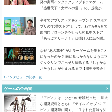
発の実写インタラクティブドラマゲーム
『盛世天下：女帝への道II』の、規模が違
うこだわりをプロデューサーに聞いた
半年でアプリストアをオープン？ スマホア
プリの“代替ストア”として、わずか6ヵ月で
国内向けローンチを行った発見型ストア
『あっぷアリーナ！』仕掛け人に話を聞い
てみた
なぜ “あの花王” がホラーゲームを作ること
になったのか？ 敵に見つからないようにマ
ジックリンでこっそり掃除する『しずかな
おそうじ』が生まれるまで【開発座談会】
インタビュー
の記事一覧
ゲームの企画書
『アビス』は、ひとつの奇跡だった──膨大
な開発資料とともに『テイルズ オブ ジ ア
ビス』開発陣に聞く、「生まれた意味を知