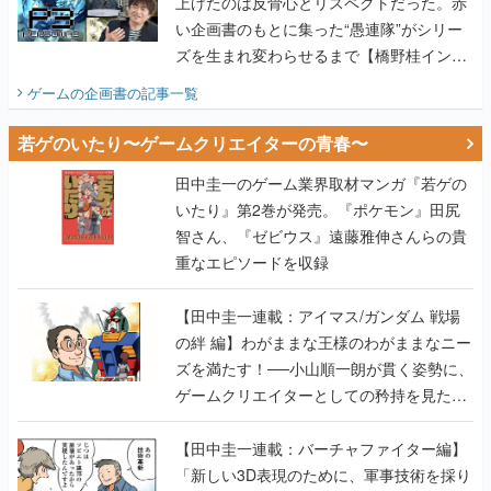
上げたのは反骨心とリスペクトだった。赤
い企画書のもとに集った“愚連隊”がシリー
ズを生まれ変わらせるまで【橋野桂インタ
ビュー】
ゲームの企画書
の記事一覧
若ゲのいたり〜ゲームクリエイターの青春〜
田中圭一のゲーム業界取材マンガ『若ゲの
いたり』第2巻が発売。『ポケモン』田尻
智さん、『ゼビウス』遠藤雅伸さんらの貴
重なエピソードを収録
【田中圭一連載：アイマス/ガンダム 戦場
の絆 編】わがままな王様のわがままなニー
ズを満たす！──小山順一朗が貫く姿勢に、
ゲームクリエイターとしての矜持を見た
【若ゲのいたり最終回】
【田中圭一連載：バーチャファイター編】
「新しい3D表現のために、軍事技術を採り