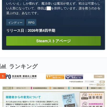
い/いいえ」しか喋れず、魔法使いは魔法が使えず、戦士は可愛らし
い人形になっていて、僧侶は██を崇拝しています。誰を救うのかを
選ぶのは、あなたです。
インディー
RPG
リリース日：2026年第4四半期
Steamストアページ
ランキング
1