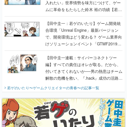
入れたい」世界情勢を味方につけて、ゲー
ムに革命をもたらした鈴木 裕の功績【若ゲ
のいたり】
【田中圭一：若ゲのいたり】ゲーム開発統
合環境「Unreal Engine」最新バージョン
で、開発環境はどう変わる？ ゲーム業界向
けソリューションイベント「GTMF2019」
に行って、より理解を深めよう【PR】
【田中圭一連載：サイバーコネクトツー
編】すべての責任はオレが取る。だから、
付いてきてくれないか──男の熱意はチーム
解散の危機を救い、『.hack』成功の活路を
開く。業界の快男児・松山 洋に流れる血は
若ゲのいたり〜ゲームクリエイターの青春〜
の記事一覧
『少年ジャンプ』色だった【若ゲのいた
り】