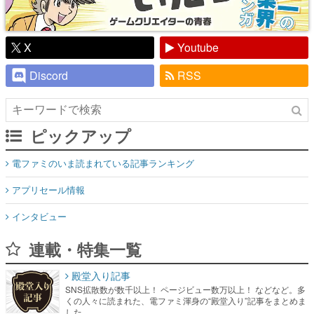
X
Youtube
Discord
RSS
ピックアップ
電ファミのいま読まれている記事ランキング
アプリセール情報
インタビュー
連載・特集一覧
殿堂入り記事
SNS拡散数が数千以上！ ページビュー数万以上！ などなど。多
くの人々に読まれた、電ファミ渾身の“殿堂入り”記事をまとめま
した。