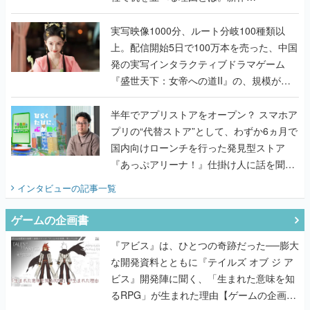
『TATSUJIN EXTREME』で初タッグを組
んだレジェンド2人に訊く開発秘話
実写映像1000分、ルート分岐100種類以
上。配信開始5日で100万本を売った、中国
発の実写インタラクティブドラマゲーム
『盛世天下：女帝への道II』の、規模が違
うこだわりをプロデューサーに聞いた
半年でアプリストアをオープン？ スマホア
プリの“代替ストア”として、わずか6ヵ月で
国内向けローンチを行った発見型ストア
『あっぷアリーナ！』仕掛け人に話を聞い
てみた
インタビュー
の記事一覧
ゲームの企画書
『アビス』は、ひとつの奇跡だった──膨大
な開発資料とともに『テイルズ オブ ジ ア
ビス』開発陣に聞く、「生まれた意味を知
るRPG」が生まれた理由【ゲームの企画