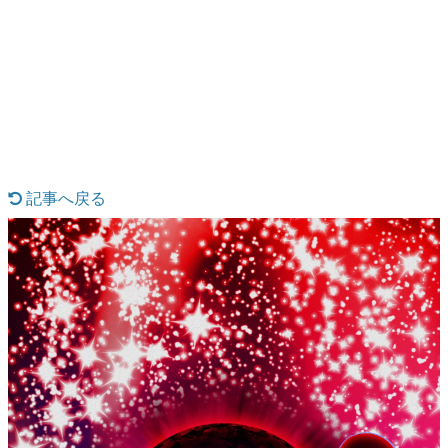
日本のコンテンツ産業やカルチャーに与えた影響を探る企
画です。
日本モバイルゲーム産業史
日本のモバイルゲーム史における主要なトピック・タイト
ルを網羅するほか、開発者へのインタビューや識者による
解説を掲載。約20年の歴史が一望できる決定版！
若ゲのいたり〜ゲームクリエイターの青春〜
『うつヌケ』『ペンと箸』等で知られるマンガ家・田中圭
一先生によるゲーム業界レポートマンガです。
記事へ戻る
なんでゲームは面白い？
ゲーム開発者・hamatsu氏がゲームの魅力を画面や操作の
具体的な形から解き明かしていく、硬派で骨太な評論連載
です。
ゲームが変えた日本語
「経験値」「裏技」「ラスボス」… ゲームにまつわる言葉
の起源や用法の変遷を、コンピューター文化史研究家・タ
イニーP氏が徹底調査。
カテゴリ
特集記事