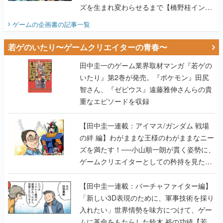
ズを生まれ変わらせるまで【橋野桂インタ
ビュー】
ゲームの企画書
の記事一覧
若ゲのいたり〜ゲームクリエイターの青春〜
田中圭一のゲーム業界取材マンガ『若ゲの
いたり』第2巻が発売。『ポケモン』田尻
智さん、『ゼビウス』遠藤雅伸さんらの貴
重なエピソードを収録
【田中圭一連載：アイマス/ガンダム 戦場
の絆 編】わがままな王様のわがままなニー
ズを満たす！──小山順一朗が貫く姿勢に、
ゲームクリエイターとしての矜持を見た
【若ゲのいたり最終回】
【田中圭一連載：バーチャファイター編】
「新しい3D表現のために、軍事技術を採り
入れたい」世界情勢を味方につけて、ゲー
ムに革命をもたらした鈴木 裕の功績【若ゲ