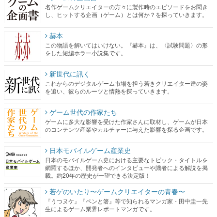
名作ゲームクリエイターの方々に製作時のエピソードをお聞き
し、ヒットする企画（ゲーム）とは何か？を探っていきます。
赫本
この物語を解いてはいけない。『赫本』は、〈試験問題〉の形
をした短編ホラー小説集です。
新世代に訊く
これからのデジタルゲーム市場を担う若きクリエイター達の姿
を追い、彼らのルーツと情熱を探っていきます。
ゲーム世代の作家たち
ゲームに多大な影響を受けた作家さんに取材し、ゲームが日本
のコンテンツ産業やカルチャーに与えた影響を探る企画です。
日本モバイルゲーム産業史
日本のモバイルゲーム史における主要なトピック・タイトルを
網羅するほか、開発者へのインタビューや識者による解説を掲
載。約20年の歴史が一望できる決定版！
若ゲのいたり〜ゲームクリエイターの青春〜
『うつヌケ』『ペンと箸』等で知られるマンガ家・田中圭一先
生によるゲーム業界レポートマンガです。