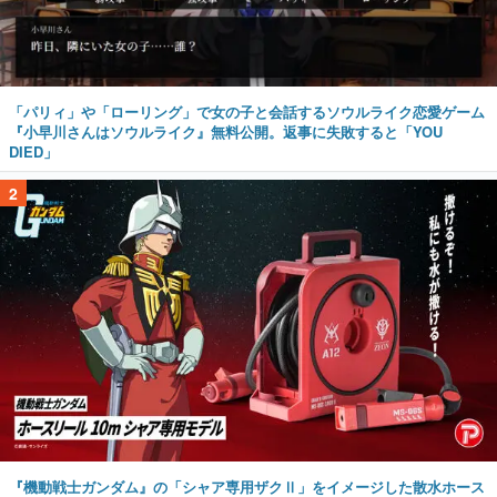
「パリィ」や「ローリング」で女の子と会話するソウルライク恋愛ゲーム
『小早川さんはソウルライク』無料公開。返事に失敗すると「YOU
DIED」
2
『機動戦士ガンダム』の「シャア専用ザクⅡ」をイメージした散水ホース