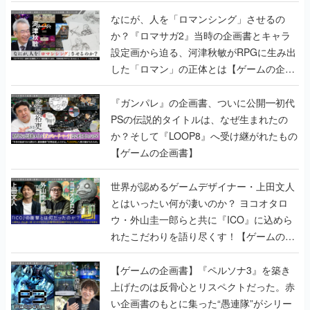
書】
なにが、人を「ロマンシング」させるの
か？『ロマサガ2』当時の企画書とキャラ
設定画から迫る、河津秋敏がRPGに生み出
した「ロマン」の正体とは【ゲームの企画
書】
『ガンパレ』の企画書、ついに公開━初代
PSの伝説的タイトルは、なぜ生まれたの
か？そして『LOOP8』へ受け継がれたもの
【ゲームの企画書】
世界が認めるゲームデザイナー・上田文人
とはいったい何が凄いのか？ ヨコオタロ
ウ・外山圭一郎らと共に『ICO』に込めら
れたこだわりを語り尽くす！【ゲームの企
画書】
【ゲームの企画書】『ペルソナ3』を築き
上げたのは反骨心とリスペクトだった。赤
い企画書のもとに集った“愚連隊”がシリー