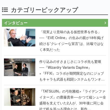
カテゴリーピックアップ
インタビュー
「現実より意味のある仮想世界を作る」
──『EVE Online』の生みの親が18年掲げ
続ける”クレイジーな宣言”は、比喩ではな
く本気だった
作り込みのすさまじさにコラボ先も驚嘆
──『Wizardry Variants Daphne』
×『FFXI』コラボが期間限定なのにジョブ
もキャラも武器も戦闘システムもワンオフ
で作り込まれた理由を両ディレクターに聞
く
『TATSUJIN』の弓削雅稔×『ライデンファ
イターズ』の齋藤貴幸──かつて縦シュー全
盛期を支えていた2人が、30年後に同じ会
社で机を並べる理由とは。新作