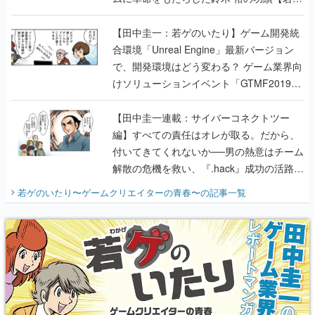
のいたり】
【田中圭一：若ゲのいたり】ゲーム開発統
合環境「Unreal Engine」最新バージョン
で、開発環境はどう変わる？ ゲーム業界向
けソリューションイベント「GTMF2019」
に行って、より理解を深めよう【PR】
【田中圭一連載：サイバーコネクトツー
編】すべての責任はオレが取る。だから、
付いてきてくれないか──男の熱意はチーム
解散の危機を救い、『.hack』成功の活路を
開く。業界の快男児・松山 洋に流れる血は
若ゲのいたり〜ゲームクリエイターの青春〜
の記事一覧
『少年ジャンプ』色だった【若ゲのいた
り】