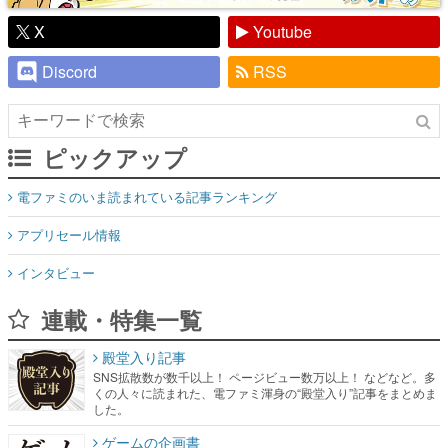
X
Youtube
Discord
RSS
ピックアップ
電ファミのいま読まれている記事ランキング
アプリセール情報
インタビュー
連載・特集一覧
殿堂入り記事
SNS拡散数が数千以上！ ページビュー数万以上！ などなど。多
くの人々に読まれた、電ファミ渾身の“殿堂入り”記事をまとめま
した。
ゲームの企画書