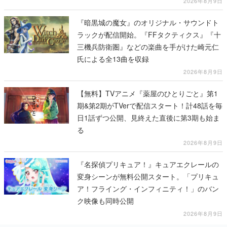
2026年8月9日
『暗黒城の魔女』のオリジナル・サウンドト
ラックが配信開始。『FFタクティクス』『十
三機兵防衛圏』などの楽曲を手がけた崎元仁
氏による全13曲を収録
2026年8月9日
【無料】TVアニメ『薬屋のひとりごと』第1
期&第2期がTVerで配信スタート！計48話を毎
日1話ずつ公開、見終えた直後に第3期も始ま
る
2026年8月9日
『名探偵プリキュア！』キュアエクレールの
変身シーンが無料公開スタート。「プリキュ
ア！フライング・インフィニティ！」のバン
ク映像も同時公開
2026年8月9日