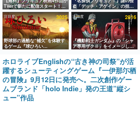
【無料】プリキュア映画4作品が
『名探偵プリキュア！』謎の怪
TVerで新たに配信スタート！な
盗「デッチ・アゲイン」の担当
インタビュー
んと2018年～2024年の映画ほぼ
キャストは天﨑滉平さんと判
注目度
3025
注目度
2816
すべてが見放題に、ぶっちゃけ
明。『Re:ゼロから始める異世
連載・特集一覧
ありえないラインナップ
界生活』オットー役、『ヒプノ
シスマイク』山田三郎役など
殿堂入り記事
野球部の過酷な“補欠”を体験す
『機動戦士ガンダム』の「シャ
SNS拡散数が数千以上！ ページビュー数万以上！ などな
ど。多くの人々に読まれた、電ファミ渾身の“殿堂入り”記
るゲーム『球ひろい
ア専用ザクⅡ」をイメージした
事をまとめました。
Simulator』が「1件」のウィッ
散水ホースリールが予約開始。
シュリストをもとにチェコ語に
本体にはシャアのパーソナルマ
ホロライブEnglishの“古き神の司祭”が活
ゲームの企画書
対応しSNSで話題に。『キング
ークやジオン公国軍のエンブレ
名作ゲームクリエイターの方々に製作時のエピソードをお
躍するシューティングゲーム『一伊那尓栖
ダム・カム』開発元やチェコの
ム、型式番号などを配置
聞きし、ヒットする企画（ゲーム）とは何か？を探ってい
プロ野球選手から称賛の声
きます。
の冒険』9月12日に発売へ。二次創作ゲー
赫本
ムブランド「holo Indie」発の王道”縦シ
この物語を解いてはいけない。『赫本』は、〈試験問題〉
ュー”作品
の形をした短編ホラー小説集です。
新世代に訊く
これからのデジタルゲーム市場を担う若きクリエイター達
の姿を追い、彼らのルーツと情熱を探っていきます。
ゲーム世代の作家たち
ゲームに多大な影響を受けた作家さんに取材し、ゲームが