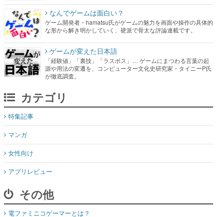
なんでゲームは面白い？
ゲーム開発者・hamatsu氏がゲームの魅力を画面や操作の具体的
な形から解き明かしていく、硬派で骨太な評論連載です。
ゲームが変えた日本語
「経験値」「裏技」「ラスボス」… ゲームにまつわる言葉の起
源や用法の変遷を、コンピューター文化史研究家・タイニーP氏
が徹底調査。
カテゴリ
特集記事
マンガ
女性向け
アプリレビュー
その他
電ファミニコゲーマーとは？