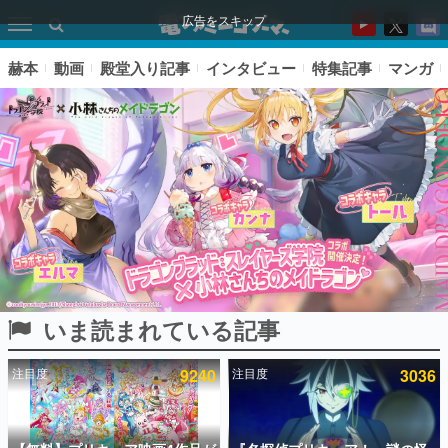
広告をスキップ
赫本
動画
殿堂入り記事
インタビュー
特集記事
マンガ
いま読まれている記事
ピックアップ
注目度
9240
注目度
3036
電ファミのいま読まれている記事ランキング
アプリセール情報