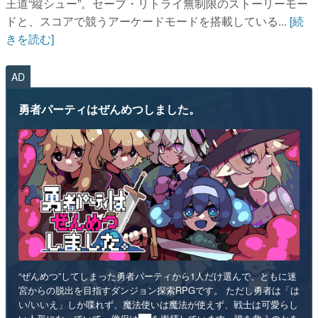
王道“縦シュー”。セーブ・リトライ無制限のストーリーモー
ドと、スコアで競うアーケードモードを搭載している...
[続
きを読む]
AD
勇者パーティはぜんめつしました。
“ぜんめつ”してしまった勇者パーティから1人だけ選んで、ともに迷
宮からの脱出を目指すダンジョン探索RPGです。 ただし勇者は「は
い/いいえ」しか喋れず、魔法使いは魔法が使えず、戦士は可愛らし