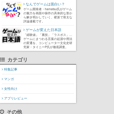
なんでゲームは面白い？
ゲーム開発者・hamatsu氏がゲーム
の魅力を画面や操作の具体的な形か
ら解き明かしていく、硬派で骨太な
評論連載です。
ゲームが変えた日本語
「経験値」「裏技」「ラスボス」…
ゲームにまつわる言葉の起源や用法
の変遷を、コンピューター文化史研
究家・タイニーP氏が徹底調査。
カテゴリ
特集記事
マンガ
女性向け
アプリレビュー
その他