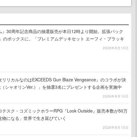
ム』30周年記念商品の抽選販売が本日12時より開始。拡張パック
ATION」のボックスに、「プレミアムデッキセット エーフィ・ブラッキ
BOX」の計3商品
2026年8月10日
カルなのはEXCEEDS Gun Blaze Vengeance』のコラボが決
（シャオリンVer.）」を抽選3名にプレゼントする企画を実施中
2026年8月10日
スク・コズミックホラーRPG『Look Outside』販売本数が50万
化物になる」世界で生き延びていく
2026年8月10日