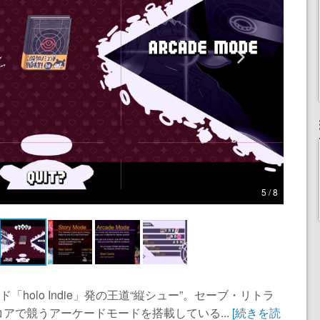
5 / 8
holo Indie」発の王道“縦シュー”。セーブ・リトラ
アで競うアーケードモードを搭載している...
[続きを読