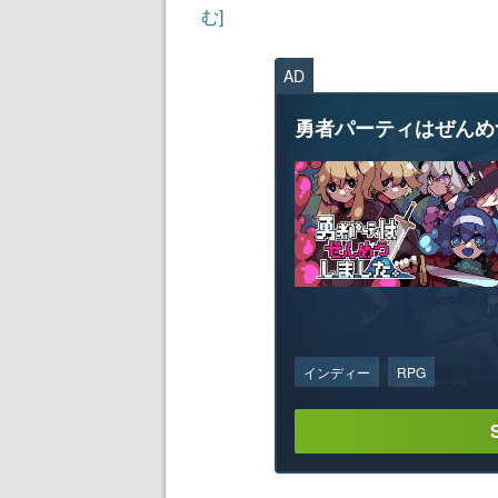
む]
AD
勇者パーティはぜんめ
インディー
RPG