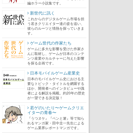
編ホラー小説集です。
新世代に訊く
これからのデジタルゲーム市場を担
う若きクリエイター達の姿を追い、
彼らのルーツと情熱を探っていきま
す。
ゲーム世代の作家たち
ゲームに多大な影響を受けた作家さ
んに取材し、ゲームが日本のコンテ
ンツ産業やカルチャーに与えた影響
を探る企画です。
日本モバイルゲーム産業史
日本のモバイルゲーム史における主
要なトピック・タイトルを網羅する
ほか、開発者へのインタビューや識
者による解説を掲載。約20年の歴史
が一望できる決定版！
若ゲのいたり〜ゲームクリエ
イターの青春〜
『うつヌケ』『ペンと箸』等で知ら
れるマンガ家・田中圭一先生による
ゲーム業界レポートマンガです。