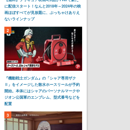
に配信スタート！なんと2018年～2024年の映
画ほぼすべてが見放題に、ぶっちゃけありえ
ないラインナップ
2
『機動戦士ガンダム』の「シャア専用ザク
Ⅱ」をイメージした散水ホースリールが予約
開始。本体にはシャアのパーソナルマークや
ジオン公国軍のエンブレム、型式番号などを
配置
3