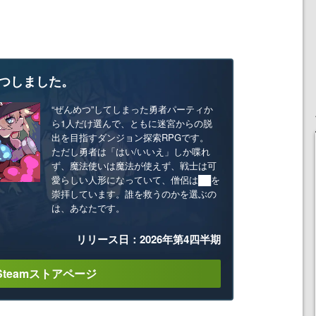
つしました。
“ぜんめつ”してしまった勇者パーティか
ら1人だけ選んで、ともに迷宮からの脱
出を目指すダンジョン探索RPGです。
ただし勇者は「はい/いいえ」しか喋れ
ず、魔法使いは魔法が使えず、戦士は可
愛らしい人形になっていて、僧侶は██を
崇拝しています。誰を救うのかを選ぶの
は、あなたです。
リリース日：2026年第4四半期
Steamストアページ