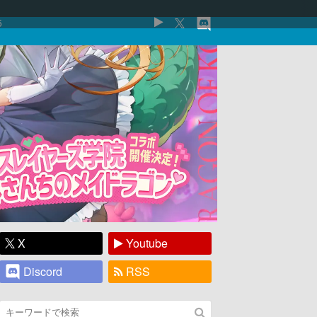
5
X
Youtube
Discord
RSS