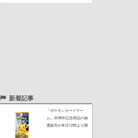
新着記事
『ポケモンカードゲー
ム』30周年記念商品の抽
選販売が本日12時より開
始。拡張パック「30th