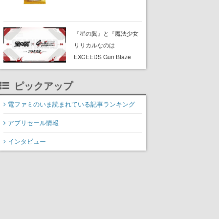
CELEBRATION」のボッ
クスに、「プレミアムデ
ッキセット エーフィ・ブ
『星の翼』と『魔法少女
ラッキー」
リリカルなのは
「FUTURISTIC BOX」の
EXCEEDS Gun Blaze
計3商品
Vengeance』のコラボが
決定。公式Xでは「抱き枕
ピックアップ
（シャオリンVer.）」を抽
選3名にプレゼントする企
電ファミのいま読まれている記事ランキング
画を実施中
アプリセール情報
インタビュー