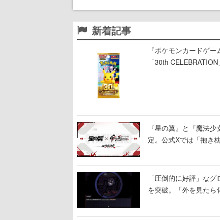
新着記事
『ポケモンカードゲー
「30th CELEBR
ー」「FUTURISTIC 
『星の翼』と『魔法少女リリ
定。公式Xでは「抱き枕
「圧倒的に好評」なグロテ
を突破。「外を見たら