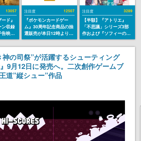
13057
12507
3289
注目度
注目度
ザード』
『ポケモンカードゲー
【半額】『アトリエ』
ーン収録
ム』30周年記念商品の抽
「不思議」シリーズ3部
予告映像
選販売が本日12時より開
作および『ソフィーのア
の日（8
始。拡張パック「30th
トリエ2』公式画集の
せて、
CELEBRATION」のボッ
Kindle版が50%オフとな
ィ総合病
クスに、「プレミアムデ
るセールが開催中。各作
“古き神の司祭”が活躍するシューティング
人の姿が
ッキセット エーフィ・ブ
品の設定画や美麗なイラ
』9月12日に発売へ。二次創作ゲームブ
ラッキー」
ストの数々をふんだんに
「FUTURISTIC BOX」の
収録
発の王道”縦シュー”作品
計3商品