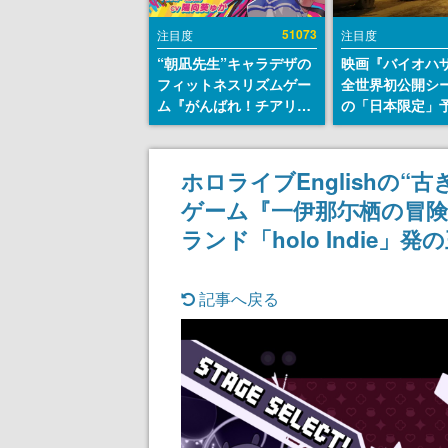
51073
注目度
注目度
“朝凪先生”キャラデザの
映画『バイオハ
フィットネスリズムゲー
全世界初公開シ
ム『がんばれ！チアリズ
の「日本限定」
ム』Steamストアページ
が解禁。バイオ
が公開。キャラクターの
月10日）にあわ
CVは陽向葵ゅかさん
「ラクーンシテ
ホロライブEnglishの
院」へ行く配達
ゲーム『一伊那尓栖の冒険
披露
ランド「holo Indie」
記事へ戻る