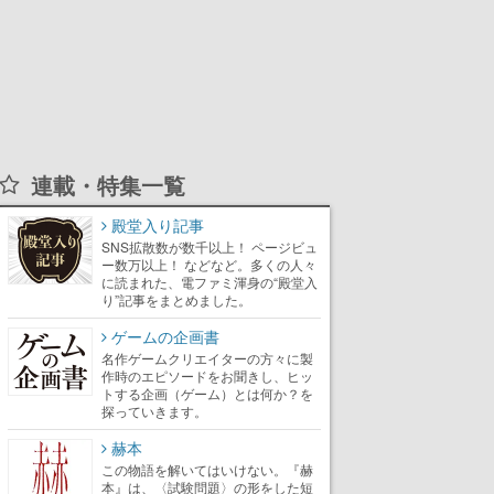
連載・特集一覧
殿堂入り記事
SNS拡散数が数千以上！ ページビュ
ー数万以上！ などなど。多くの人々
に読まれた、電ファミ渾身の“殿堂入
り”記事をまとめました。
ゲームの企画書
名作ゲームクリエイターの方々に製
作時のエピソードをお聞きし、ヒッ
トする企画（ゲーム）とは何か？を
探っていきます。
赫本
この物語を解いてはいけない。『赫
本』は、〈試験問題〉の形をした短