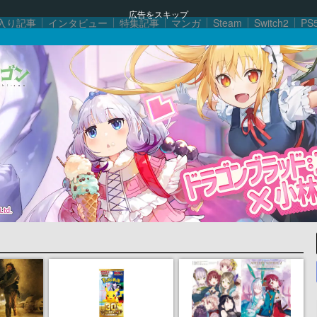
広告をスキップ
入り記事
インタビュー
特集記事
マンガ
Steam
Switch2
PS