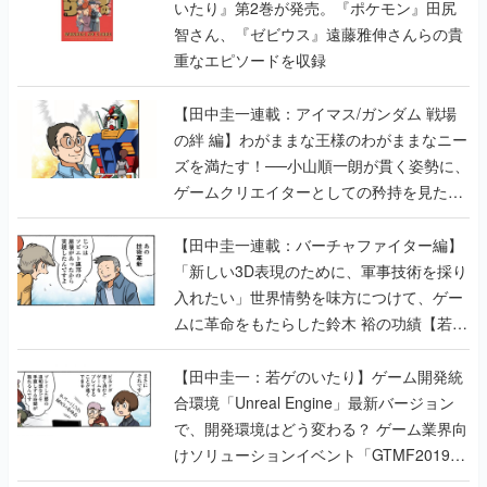
いたり』第2巻が発売。『ポケモン』田尻
智さん、『ゼビウス』遠藤雅伸さんらの貴
重なエピソードを収録
【田中圭一連載：アイマス/ガンダム 戦場
の絆 編】わがままな王様のわがままなニー
ズを満たす！──小山順一朗が貫く姿勢に、
ゲームクリエイターとしての矜持を見た
【若ゲのいたり最終回】
【田中圭一連載：バーチャファイター編】
「新しい3D表現のために、軍事技術を採り
入れたい」世界情勢を味方につけて、ゲー
ムに革命をもたらした鈴木 裕の功績【若ゲ
のいたり】
【田中圭一：若ゲのいたり】ゲーム開発統
合環境「Unreal Engine」最新バージョン
で、開発環境はどう変わる？ ゲーム業界向
けソリューションイベント「GTMF2019」
に行って、より理解を深めよう【PR】