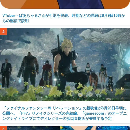
VTuber・ばあちゃるさんが引退を発表。時期などの詳細は8月9日15時か
らの配信で説明
4
『ファイナルファンタジーⅦ リベレーション』の新映像が8月26日早朝に
公開へ。『FF7』リメイクシリーズの完結編、「gamescom」のオープニ
ングナイトライブにてディレクターの浜口直樹氏が登壇する予定
5