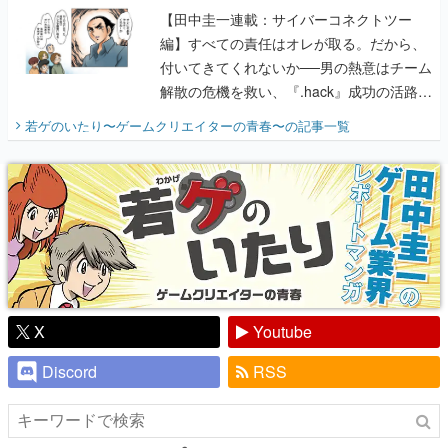
【田中圭一連載：サイバーコネクトツー
編】すべての責任はオレが取る。だから、
付いてきてくれないか──男の熱意はチーム
解散の危機を救い、『.hack』成功の活路を
開く。業界の快男児・松山 洋に流れる血は
若ゲのいたり〜ゲームクリエイターの青春〜
の記事一覧
『少年ジャンプ』色だった【若ゲのいた
り】
X
Youtube
Discord
RSS