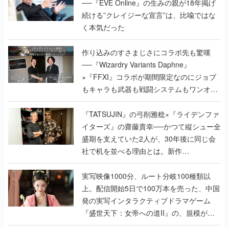
──『EVE Online』の生みの親が18年掲げ
続ける”クレイジーな宣言”は、比喩ではな
く本気だった
作り込みのすさまじさにコラボ先も驚嘆
──『Wizardry Variants Daphne』
×『FFXI』コラボが期間限定なのにジョブ
もキャラも武器も戦闘システムもワンオフ
で作り込まれた理由を両ディレクターに聞
く
『TATSUJIN』の弓削雅稔×『ライデンファ
イターズ』の齋藤貴幸──かつて縦シュー全
盛期を支えていた2人が、30年後に同じ会
社で机を並べる理由とは。新作
『TATSUJIN EXTREME』で初タッグを組
んだレジェンド2人に訊く開発秘話
実写映像1000分、ルート分岐100種類以
上。配信開始5日で100万本を売った、中国
発の実写インタラクティブドラマゲーム
『盛世天下：女帝への道II』の、規模が違
うこだわりをプロデューサーに聞いた