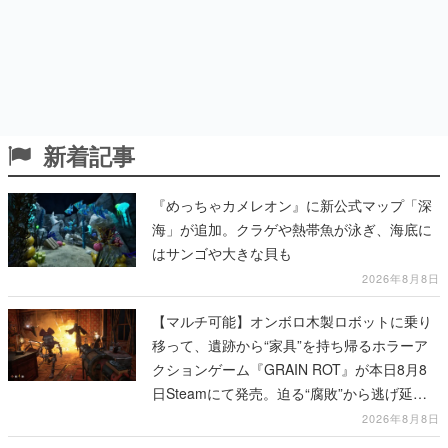
新着記事
『めっちゃカメレオン』に新公式マップ「深
海」が追加。クラゲや熱帯魚が泳ぎ、海底に
はサンゴや大きな貝も
2026年8月8日
【マルチ可能】オンボロ木製ロボットに乗り
移って、遺跡から“家具”を持ち帰るホラーア
クションゲーム『GRAIN ROT』が本日8月8
日Steamにて発売。迫る“腐敗”から逃げ延
び、持ち帰った家具で基地を再建
2026年8月8日