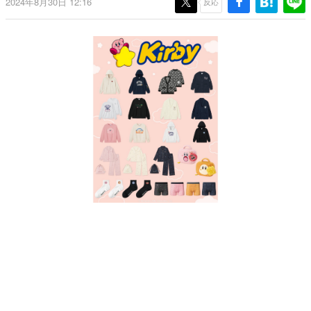
2024年8月30日 12:16
反応
日本のコンテンツ産業やカルチャーに与えた影響を探る企
画です。
日本モバイルゲーム産業史
日本のモバイルゲーム史における主要なトピック・タイト
ルを網羅するほか、開発者へのインタビューや識者による
解説を掲載。約20年の歴史が一望できる決定版！
若ゲのいたり〜ゲームクリエイターの青春〜
『うつヌケ』『ペンと箸』等で知られるマンガ家・田中圭
一先生によるゲーム業界レポートマンガです。
なんでゲームは面白い？
ゲーム開発者・hamatsu氏がゲームの魅力を画面や操作の
具体的な形から解き明かしていく、硬派で骨太な評論連載
です。
ゲームが変えた日本語
「経験値」「裏技」「ラスボス」… ゲームにまつわる言葉
の起源や用法の変遷を、コンピューター文化史研究家・タ
イニーP氏が徹底調査。
カテゴリ
特集記事