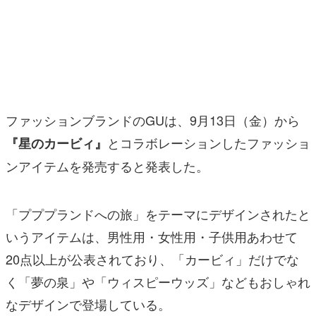
マンガ
女性向け
アプリレビュー
その他
ファッションブランドのGUは、9月13日（金）から
とコラボレーションしたファッショ
『星のカービィ』
電ファミニコゲーマーとは？
ンアイテムを発売すると発表した。
運営：株式会社マレ
「プププランドへの旅」をテーマにデザインされたと
いうアイテムは、男性用・女性用・子供用あわせて
20点以上が公表されており、「カービィ」だけでな
く「夢の泉」や「ウィスピーウッズ」などもおしゃれ
なデザインで登場している。