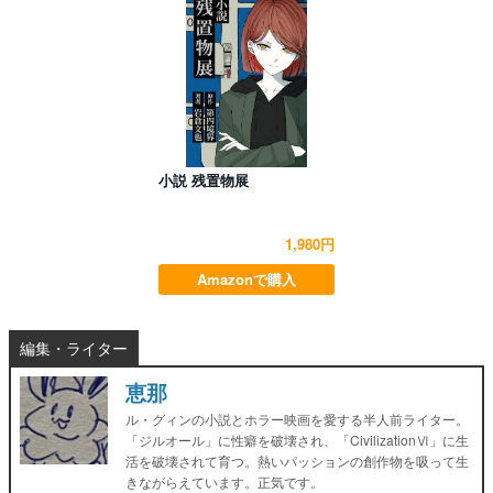
小説 残置物展
1,980円
Amazonで購入
編集・ライター
恵那
ル・グィンの小説とホラー映画を愛する半人前ライター。
「ジルオール」に性癖を破壊され、「CivilizationⅥ」に生
活を破壊されて育つ。熱いパッションの創作物を吸って生
きながらえています。正気です。