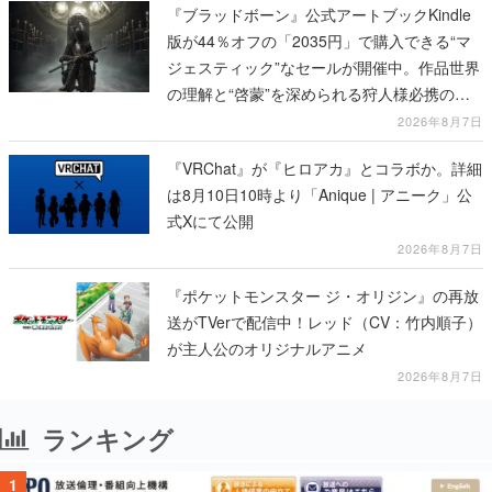
『ブラッドボーン』公式アートブックKindle
版が44％オフの「2035円」で購入できる“マ
ジェスティック”なセールが開催中。作品世界
の理解と“啓蒙”を深められる狩人様必携の一
冊
2026年8月7日
『VRChat』が『ヒロアカ』とコラボか。詳細
は8月10日10時より「Anique | アニーク」公
式Xにて公開
2026年8月7日
『ポケットモンスター ジ・オリジン』の再放
送がTVerで配信中！レッド（CV：竹内順子）
が主人公のオリジナルアニメ
2026年8月7日
ランキング
1