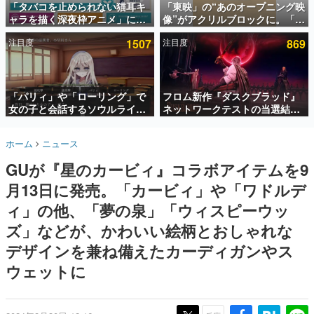
「タバコを止められない猫耳キ
「東映」の“あのオープニング映
ャラを描く深夜枠アニメ」に視
像”がアクリルブロックに。「東
インタビュー
聴者の一部から批判意見。違法
映ヒストリカル グッズコレクシ
注目度
1507
注目度
869
薬物の使用と思しき描写も含め
ョン」が8月下旬より発売
連載・特集一覧
て、BPOが議論を交わす
殿堂入り記事
SNS拡散数が数千以上！ ページビュー数万以上！ などな
「パリィ」や「ローリング」で
フロム新作『ダスクブラッド』
ど。多くの人々に読まれた、電ファミ渾身の“殿堂入り”記
女の子と会話するソウルライク
ネットワークテストの当選結果
事をまとめました。
恋愛ゲーム『小早川さんはソウ
が8月7日22時に発表。応募サイ
ルライク』無料公開。返事に失
トのマイページから確認可能、
ゲームの企画書
ホーム
ニュース
敗すると「YOU DIED」
テスト実施は8月21日～24日
名作ゲームクリエイターの方々に製作時のエピソードをお
聞きし、ヒットする企画（ゲーム）とは何か？を探ってい
GUが『星のカービィ』コラボアイテムを9
きます。
月13日に発売。「カービィ」や「ワドルデ
赫本
この物語を解いてはいけない。『赫本』は、〈試験問題〉
ィ」の他、「夢の泉」「ウィスピーウッ
の形をした短編ホラー小説集です。
ズ」などが、かわいい絵柄とおしゃれな
デザインを兼ね備えたカーディガンやス
新世代に訊く
これからのデジタルゲーム市場を担う若きクリエイター達
ウェットに
の姿を追い、彼らのルーツと情熱を探っていきます。
ゲーム世代の作家たち
ゲームに多大な影響を受けた作家さんに取材し、ゲームが