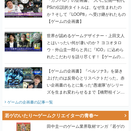
PSの伝説的タイトルは、なぜ生まれたの
か？そして『LOOP8』へ受け継がれたもの
【ゲームの企画書】
世界が認めるゲームデザイナー・上田文人
とはいったい何が凄いのか？ ヨコオタロ
ウ・外山圭一郎らと共に『ICO』に込めら
れたこだわりを語り尽くす！【ゲームの企
画書】
【ゲームの企画書】『ペルソナ3』を築き
上げたのは反骨心とリスペクトだった。赤
い企画書のもとに集った“愚連隊”がシリー
ズを生まれ変わらせるまで【橋野桂インタ
ビュー】
ゲームの企画書
の記事一覧
若ゲのいたり〜ゲームクリエイターの青春〜
田中圭一のゲーム業界取材マンガ『若ゲの