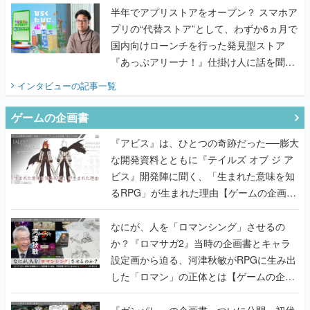
半年でアプリストアをオープン？ スマホア
プリの“代替ストア”として、わずか6ヵ月で
国内向けローンチを行った発見型ストア
『あっぷアリーナ！』仕掛け人に話を聞い
てみた
インタビュー
の記事一覧
ゲームの企画書
『アビス』は、ひとつの奇跡だった──膨大
な開発資料とともに『テイルズ オブ ジ ア
ビス』開発陣に聞く、「生まれた意味を知
るRPG」が生まれた理由【ゲームの企画
書】
なにが、人を「ロマンシング」させるの
か？『ロマサガ2』当時の企画書とキャラ
設定画から迫る、河津秋敏がRPGに生み出
した「ロマン」の正体とは【ゲームの企画
書】
『ガンパレ』の企画書、ついに公開━初代