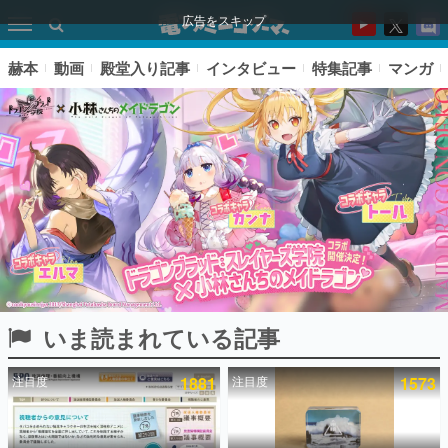
広告をスキップ
赫本
動画
殿堂入り記事
インタビュー
特集記事
マンガ
いま読まれている記事
ピックアップ
注目度
1881
注目度
1573
電ファミのいま読まれている記事ランキング
アプリセール情報