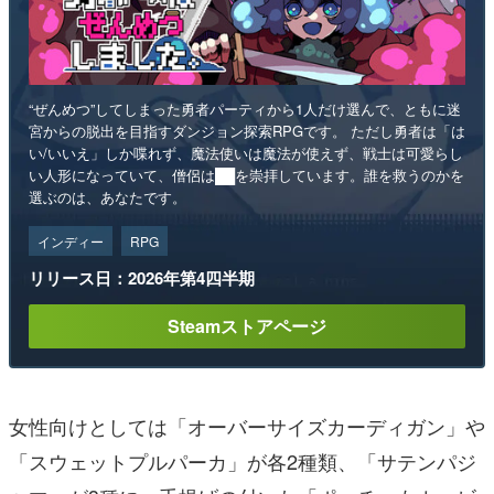
“ぜんめつ”してしまった勇者パーティから1人だけ選んで、ともに迷
宮からの脱出を目指すダンジョン探索RPGです。 ただし勇者は「は
い/いいえ」しか喋れず、魔法使いは魔法が使えず、戦士は可愛らし
い人形になっていて、僧侶は██を崇拝しています。誰を救うのかを
選ぶのは、あなたです。
インディー
RPG
リリース日：2026年第4四半期
Steamストアページ
女性向けとしては「オーバーサイズカーディガン」や
「スウェットプルパーカ」が各2種類、「サテンパジ