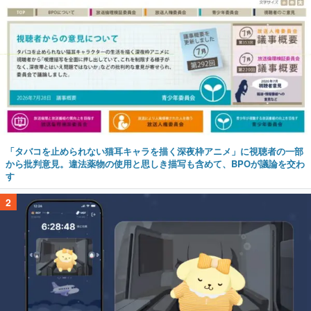
「タバコを止められない猫耳キャラを描く深夜枠アニメ」に視聴者の一部
から批判意見。違法薬物の使用と思しき描写も含めて、BPOが議論を交わ
す
2