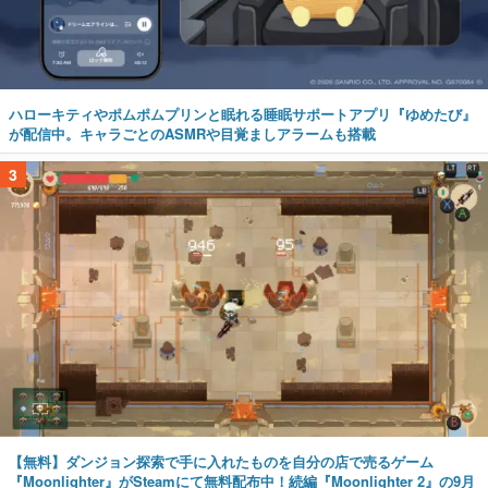
ハローキティやポムポムプリンと眠れる睡眠サポートアプリ『ゆめたび』
が配信中。キャラごとのASMRや目覚ましアラームも搭載
3
【無料】ダンジョン探索で手に入れたものを自分の店で売るゲーム
『Moonlighter』がSteamにて無料配布中！続編『Moonlighter 2』の9月