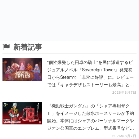
新着記事
“個性爆発した円卓の騎士”を民に派遣するビ
ジュアルノベル『Sovereign Tower』発売初
日からSteamで「非常に好評」に。レビュー
では「キャラデザもストーリーも最高」と称
賛相次ぐ
2026年8月7日
『機動戦士ガンダム』の「シャア専用ザク
Ⅱ」をイメージした散水ホースリールが予約
開始。本体にはシャアのパーソナルマークや
ジオン公国軍のエンブレム、型式番号などを
配置
2026年8月7日