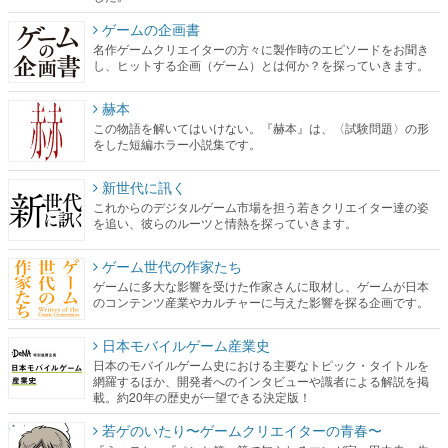
ゲームの企画書
名作ゲームクリエイターの方々に製作時のエピソードをお聞き
し、ヒットする企画（ゲーム）とは何か？を探っていきます。
赫本
この物語を解いてはいけない。『赫本』は、〈試験問題〉の形
をした短編ホラー小説集です。
新世代に訊く
これからのデジタルゲーム市場を担う若きクリエイター達の姿
を追い、彼らのルーツと情熱を探っていきます。
ゲーム世代の作家たち
ゲームに多大な影響を受けた作家さんに取材し、ゲームが日本
のコンテンツ産業やカルチャーに与えた影響を探る企画です。
日本モバイルゲーム産業史
日本のモバイルゲーム史における主要なトピック・タイトルを
網羅するほか、開発者へのインタビューや識者による解説を掲
載。約20年の歴史が一望できる決定版！
若ゲのいたり〜ゲームクリエイターの青春〜