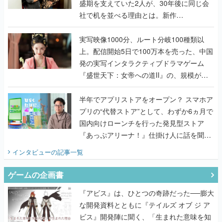
盛期を支えていた2人が、30年後に同じ会
社で机を並べる理由とは。新作
『TATSUJIN EXTREME』で初タッグを組
んだレジェンド2人に訊く開発秘話
実写映像1000分、ルート分岐100種類以
上。配信開始5日で100万本を売った、中国
発の実写インタラクティブドラマゲーム
『盛世天下：女帝への道II』の、規模が違
うこだわりをプロデューサーに聞いた
半年でアプリストアをオープン？ スマホア
プリの“代替ストア”として、わずか6ヵ月で
国内向けローンチを行った発見型ストア
『あっぷアリーナ！』仕掛け人に話を聞い
てみた
インタビュー
の記事一覧
ゲームの企画書
『アビス』は、ひとつの奇跡だった──膨大
な開発資料とともに『テイルズ オブ ジ ア
ビス』開発陣に聞く、「生まれた意味を知