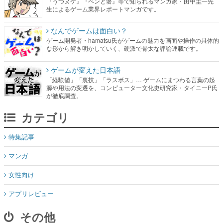
『うつヌケ』『ペンと箸』等で知られるマンガ家・田中圭一先
生によるゲーム業界レポートマンガです。
なんでゲームは面白い？
ゲーム開発者・hamatsu氏がゲームの魅力を画面や操作の具体的
な形から解き明かしていく、硬派で骨太な評論連載です。
ゲームが変えた日本語
「経験値」「裏技」「ラスボス」… ゲームにまつわる言葉の起
源や用法の変遷を、コンピューター文化史研究家・タイニーP氏
が徹底調査。
カテゴリ
特集記事
マンガ
女性向け
アプリレビュー
その他