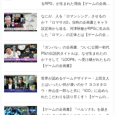
るRPG」が生まれた理由【ゲームの企画
書】
なにが、人を「ロマンシング」させるの
か？『ロマサガ2』当時の企画書とキャラ
設定画から迫る、河津秋敏がRPGに生み出
した「ロマン」の正体とは【ゲームの企画
書】
『ガンパレ』の企画書、ついに公開━初代
PSの伝説的タイトルは、なぜ生まれたの
か？そして『LOOP8』へ受け継がれたもの
【ゲームの企画書】
世界が認めるゲームデザイナー・上田文人
とはいったい何が凄いのか？ ヨコオタロ
ウ・外山圭一郎らと共に『ICO』に込めら
れたこだわりを語り尽くす！【ゲームの企
画書】
【ゲームの企画書】『ペルソナ3』を築き