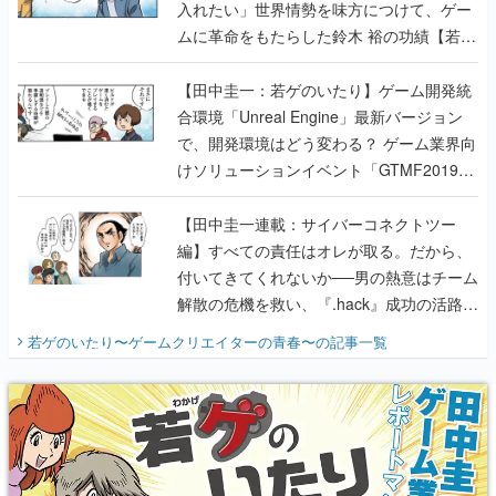
入れたい」世界情勢を味方につけて、ゲー
ムに革命をもたらした鈴木 裕の功績【若ゲ
のいたり】
【田中圭一：若ゲのいたり】ゲーム開発統
合環境「Unreal Engine」最新バージョン
で、開発環境はどう変わる？ ゲーム業界向
けソリューションイベント「GTMF2019」
に行って、より理解を深めよう【PR】
【田中圭一連載：サイバーコネクトツー
編】すべての責任はオレが取る。だから、
付いてきてくれないか──男の熱意はチーム
解散の危機を救い、『.hack』成功の活路を
開く。業界の快男児・松山 洋に流れる血は
若ゲのいたり〜ゲームクリエイターの青春〜
の記事一覧
『少年ジャンプ』色だった【若ゲのいた
り】