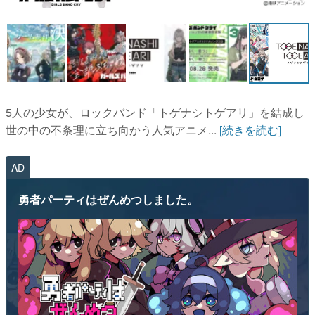
マンガ
女性向け
アプリレビュー
その他
5人の少女が、ロックバンド「トゲナシトゲアリ」を結成し
世の中の不条理に立ち向かう人気アニメ...
[続きを読む]
電ファミニコゲーマーとは？
AD
運営：株式会社マレ
勇者パーティはぜんめつしました。