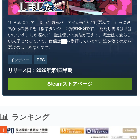
“ぜんめつ”してしまった勇者パーティから1人だけ選んで、ともに迷
宮からの脱出を目指すダンジョン探索RPGです。 ただし勇者は「は
い/いいえ」しか喋れず、魔法使いは魔法が使えず、戦士は可愛らし
い人形になっていて、僧侶は██を崇拝しています。誰を救うのかを
選ぶのは、あなたです。
インディー
RPG
リリース日：2026年第4四半期
Steamストアページ
ランキング
1