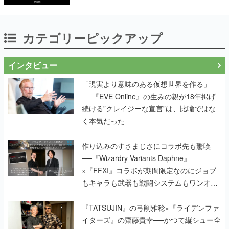
カテゴリーピックアップ
インタビュー
「現実より意味のある仮想世界を作る」
──『EVE Online』の生みの親が18年掲げ
続ける”クレイジーな宣言”は、比喩ではな
く本気だった
作り込みのすさまじさにコラボ先も驚嘆
──『Wizardry Variants Daphne』
×『FFXI』コラボが期間限定なのにジョブ
もキャラも武器も戦闘システムもワンオフ
で作り込まれた理由を両ディレクターに聞
く
『TATSUJIN』の弓削雅稔×『ライデンファ
イターズ』の齋藤貴幸──かつて縦シュー全