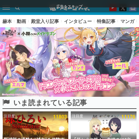
広告をスキップ
赫本
動画
殿堂入り記事
インタビュー
特集記事
マンガ
いま読まれている記事
ピックアップ
注目度
11803
注目度
11176
電ファミのいま読まれている記事ランキング
アプリセール情報