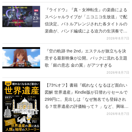
『ライドウ』『真・女神転生』の楽曲による
スペシャルライブが「ニコニコ生放送」で配
信決定。バトルアレンジされた各タイトルの
楽曲が、バンド編成による迫力の生演奏で披
露、冒頭部分は“無料”で視聴できる
2026年8月7日
『空の軌跡 the 2nd』エステルが旅立ちを決
意する最新映像が公開。バックに流れる主題
歌「銀の意志 金の翼」がアツすぎる
2026年8月7日
【73%オフ】書籍『眠れなくなるほど面白い
図解 世界遺産』Kindle版が日替わりセールで
299円に。見出しは「なぜ無名でも登録され
る？世界遺産の評価軸って？ 」など、興味を
引くものが並ぶ
2026年8月7日