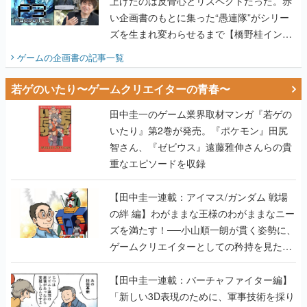
上げたのは反骨心とリスペクトだった。赤
い企画書のもとに集った“愚連隊”がシリー
ズを生まれ変わらせるまで【橋野桂インタ
ビュー】
ゲームの企画書
の記事一覧
若ゲのいたり〜ゲームクリエイターの青春〜
田中圭一のゲーム業界取材マンガ『若ゲの
いたり』第2巻が発売。『ポケモン』田尻
智さん、『ゼビウス』遠藤雅伸さんらの貴
重なエピソードを収録
【田中圭一連載：アイマス/ガンダム 戦場
の絆 編】わがままな王様のわがままなニー
ズを満たす！──小山順一朗が貫く姿勢に、
ゲームクリエイターとしての矜持を見た
【若ゲのいたり最終回】
【田中圭一連載：バーチャファイター編】
「新しい3D表現のために、軍事技術を採り