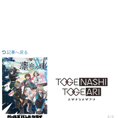
日本のコンテンツ産業やカルチャーに与えた影響を探る企
画です。
日本モバイルゲーム産業史
日本のモバイルゲーム史における主要なトピック・タイト
ルを網羅するほか、開発者へのインタビューや識者による
解説を掲載。約20年の歴史が一望できる決定版！
若ゲのいたり〜ゲームクリエイターの青春〜
『うつヌケ』『ペンと箸』等で知られるマンガ家・田中圭
一先生によるゲーム業界レポートマンガです。
記事へ戻る
なんでゲームは面白い？
ゲーム開発者・hamatsu氏がゲームの魅力を画面や操作の
具体的な形から解き明かしていく、硬派で骨太な評論連載
です。
ゲームが変えた日本語
「経験値」「裏技」「ラスボス」… ゲームにまつわる言葉
の起源や用法の変遷を、コンピューター文化史研究家・タ
イニーP氏が徹底調査。
カテゴリ
5 / 5
特集記事