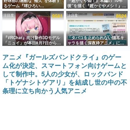
野球部の過酷な“補欠”を体験す
『超かぐや姫！』本編の“10年
るゲーム『球ひろい
後”を描く『超かぐやメシ！』
インタビュー
Simulator』が「1件」のウィッ
Web連載決定。新たなWebマン
注目度
9581
注目度
8624
シュリストをもとにチェコ語に
ガレーベル「ビビビコミック」
連載・特集一覧
対応しSNSで話題に。『キング
にて特別話が掲載スタート、あ
ダム・カム』開発元やチェコの
のお話には…まだ続きがある！
プロ野球選手から称賛の声
殿堂入り記事
『VRChat』向け新作3Dモデル
「タバコを止められない猫耳キ
SNS拡散数が数千以上！ ページビュー数万以上！ などな
ど。多くの人々に読まれた、電ファミ渾身の“殿堂入り”記
「ニュイ」が本日8月7日から
ャラを描く深夜枠アニメ」に視
事をまとめました。
BOOTHにて発売。瞳に光る星
聴者の一部から批判意見。違法
や感情豊かな表情が、小悪魔か
薬物の使用と思しき描写も含め
アニメ『ガールズバンドクライ』のゲー
ゲームの企画書
わいい
て、BPOが議論を交わす
名作ゲームクリエイターの方々に製作時のエピソードをお
ム化が決定、スマートフォン向けゲームと
聞きし、ヒットする企画（ゲーム）とは何か？を探ってい
きます。
して制作中。5人の少女が、ロックバンド
赫本
「トゲナシトゲアリ」を結成し世の中の不
この物語を解いてはいけない。『赫本』は、〈試験問題〉
条理に立ち向かう人気アニメ
の形をした短編ホラー小説集です。
新世代に訊く
これからのデジタルゲーム市場を担う若きクリエイター達
の姿を追い、彼らのルーツと情熱を探っていきます。
ゲーム世代の作家たち
ゲームに多大な影響を受けた作家さんに取材し、ゲームが