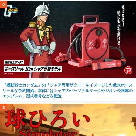
2
『機動戦士ガンダム』の「シャア専用ザクⅡ」をイメージした散水ホース
リールが予約開始。本体にはシャアのパーソナルマークやジオン公国軍の
エンブレム、型式番号などを配置
3