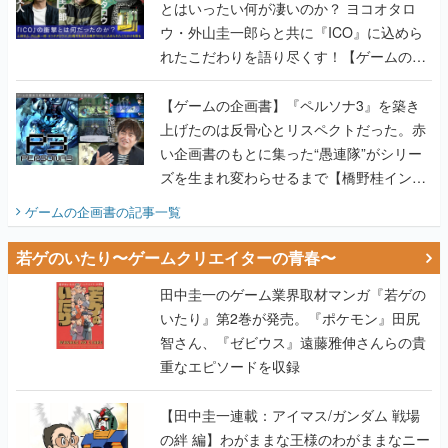
とはいったい何が凄いのか？ ヨコオタロ
ウ・外山圭一郎らと共に『ICO』に込めら
れたこだわりを語り尽くす！【ゲームの企
画書】
【ゲームの企画書】『ペルソナ3』を築き
上げたのは反骨心とリスペクトだった。赤
い企画書のもとに集った“愚連隊”がシリー
ズを生まれ変わらせるまで【橋野桂インタ
ビュー】
ゲームの企画書
の記事一覧
若ゲのいたり〜ゲームクリエイターの青春〜
田中圭一のゲーム業界取材マンガ『若ゲの
いたり』第2巻が発売。『ポケモン』田尻
智さん、『ゼビウス』遠藤雅伸さんらの貴
重なエピソードを収録
【田中圭一連載：アイマス/ガンダム 戦場
の絆 編】わがままな王様のわがままなニー