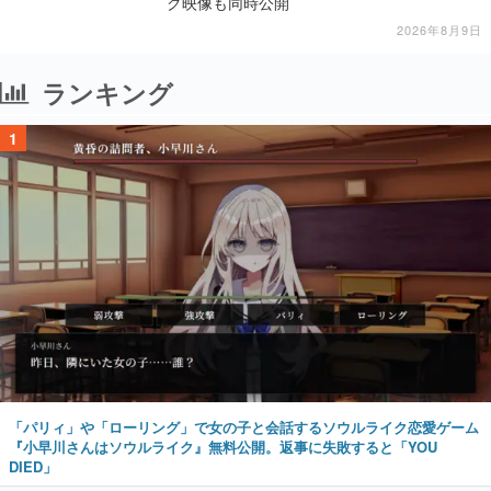
ク映像も同時公開
2026年8月9日
ランキング
1
「パリィ」や「ローリング」で女の子と会話するソウルライク恋愛ゲーム
『小早川さんはソウルライク』無料公開。返事に失敗すると「YOU
DIED」