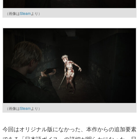
（画像は
Steam
より）
（画像は
Steam
より）
今回はオリジナル版になかった、本作からの追加要素
である「日本語ボイス」の詳細が明らかになった。日