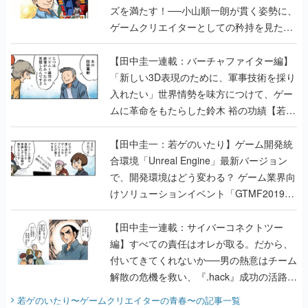
ズを満たす！──小山順一朗が貫く姿勢に、
ゲームクリエイターとしての矜持を見た
【若ゲのいたり最終回】
【田中圭一連載：バーチャファイター編】
「新しい3D表現のために、軍事技術を採り
入れたい」世界情勢を味方につけて、ゲー
ムに革命をもたらした鈴木 裕の功績【若ゲ
のいたり】
【田中圭一：若ゲのいたり】ゲーム開発統
合環境「Unreal Engine」最新バージョン
で、開発環境はどう変わる？ ゲーム業界向
けソリューションイベント「GTMF2019」
に行って、より理解を深めよう【PR】
【田中圭一連載：サイバーコネクトツー
編】すべての責任はオレが取る。だから、
付いてきてくれないか──男の熱意はチーム
解散の危機を救い、『.hack』成功の活路を
開く。業界の快男児・松山 洋に流れる血は
若ゲのいたり〜ゲームクリエイターの青春〜
の記事一覧