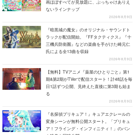
画ほぼすべてが見放題に、ぶっちゃけありえ
ないラインナップ
2026年8月9日
『暗黒城の魔女』のオリジナル・サウンドト
ラックが配信開始。『FFタクティクス』『十
三機兵防衛圏』などの楽曲を手がけた崎元仁
氏による全13曲を収録
2026年8月9日
【無料】TVアニメ『薬屋のひとりごと』第1
期&第2期がTVerで配信スタート！計48話を毎
日1話ずつ公開、見終えた直後に第3期も始ま
る
2026年8月9日
『名探偵プリキュア！』キュアエクレールの
変身シーンが無料公開スタート。「プリキュ
ア！フライング・インフィニティ！」のバン