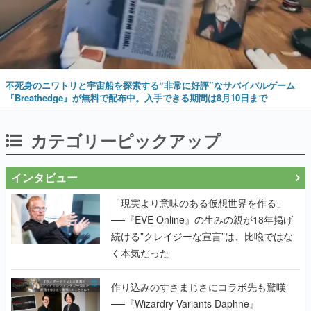
不死身のニワトリと宇宙船を探索する“非常に好評”なサバイバルゲーム
『Breathedge』が無料で配布中。入手できる期間は8月10日まで
カテゴリーピックアップ
インタビュー
「現実より意味のある仮想世界を作る」
──『EVE Online』の生みの親が18年掲げ
続ける”クレイジーな宣言”は、比喩ではな
く本気だった
作り込みのすさまじさにコラボ先も驚嘆
──『Wizardry Variants Daphne』