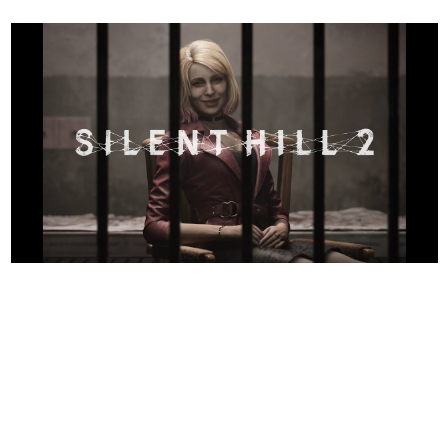
日本のコンテンツ産業やカルチャーに与えた影響を探る企
画です。
日本モバイルゲーム産業史
日本のモバイルゲーム史における主要なトピック・タイト
ルを網羅するほか、開発者へのインタビューや識者による
解説を掲載。約20年の歴史が一望できる決定版！
若ゲのいたり〜ゲームクリエイターの青春〜
『うつヌケ』『ペンと箸』等で知られるマンガ家・田中圭
一先生によるゲーム業界レポートマンガです。
なんでゲームは面白い？
ゲーム開発者・hamatsu氏がゲームの魅力を画面や操作の
具体的な形から解き明かしていく、硬派で骨太な評論連載
です。
ゲームが変えた日本語
「経験値」「裏技」「ラスボス」… ゲームにまつわる言葉
の起源や用法の変遷を、コンピューター文化史研究家・タ
イニーP氏が徹底調査。
カテゴリ
特集記事