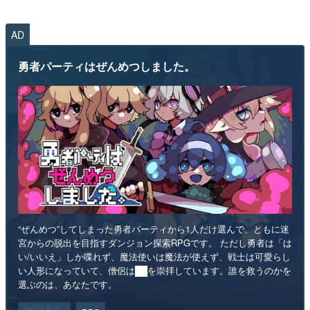
AD
勇者パーティはぜんめつしました。
“ぜんめつ”してしまった勇者パーティから1人だけ選んで、ともに迷
宮からの脱出を目指すダンジョン探索RPGです。 ただし勇者は「は
い/いいえ」しか喋れず、魔法使いは魔法が使えず、戦士は可愛らし
い人形になっていて、僧侶は██を崇拝しています。誰を救うのかを
選ぶのは、あなたです。