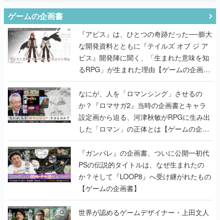
ゲームの企画書
『アビス』は、ひとつの奇跡だった──膨大
な開発資料とともに『テイルズ オブ ジ ア
ビス』開発陣に聞く、「生まれた意味を知
るRPG」が生まれた理由【ゲームの企画
書】
なにが、人を「ロマンシング」させるの
か？『ロマサガ2』当時の企画書とキャラ
設定画から迫る、河津秋敏がRPGに生み出
した「ロマン」の正体とは【ゲームの企画
書】
『ガンパレ』の企画書、ついに公開━初代
PSの伝説的タイトルは、なぜ生まれたの
か？そして『LOOP8』へ受け継がれたもの
【ゲームの企画書】
世界が認めるゲームデザイナー・上田文人