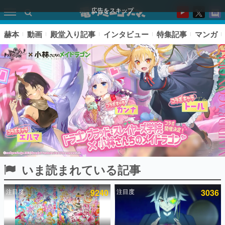
広告をスキップ
赫本
動画
殿堂入り記事
インタビュー
特集記事
マンガ
いま読まれている記事
ピックアップ
注目度
9240
注目度
3036
電ファミのいま読まれている記事ランキング
アプリセール情報