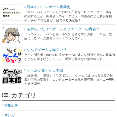
日本モバイルゲーム産業史
日本のモバイルゲーム史における主要なトピック・タイトルを
網羅するほか、開発者へのインタビューや識者による解説を掲
載。約20年の歴史が一望できる決定版！
若ゲのいたり〜ゲームクリエイターの青春〜
『うつヌケ』『ペンと箸』等で知られるマンガ家・田中圭一先
生によるゲーム業界レポートマンガです。
なんでゲームは面白い？
ゲーム開発者・hamatsu氏がゲームの魅力を画面や操作の具体的
な形から解き明かしていく、硬派で骨太な評論連載です。
ゲームが変えた日本語
「経験値」「裏技」「ラスボス」… ゲームにまつわる言葉の起
源や用法の変遷を、コンピューター文化史研究家・タイニーP氏
が徹底調査。
カテゴリ
特集記事
マンガ