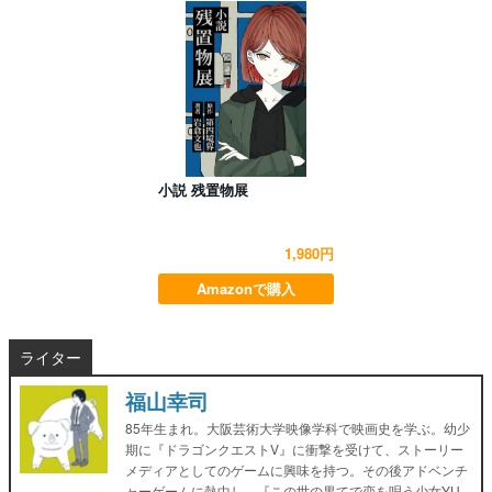
小説 残置物展
1,980円
Amazonで購入
ライター
福山幸司
85年生まれ。大阪芸術大学映像学科で映画史を学ぶ。幼少
期に『ドラゴンクエストV』に衝撃を受けて、ストーリー
メディアとしてのゲームに興味を持つ。その後アドベンチ
ャーゲームに熱中し、『この世の果てで恋を唄う少女YU-