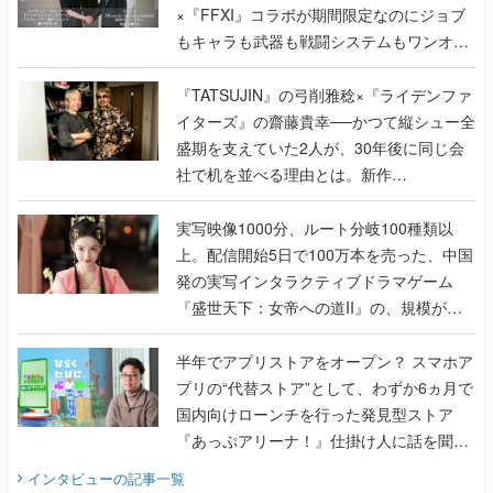
×『FFXI』コラボが期間限定なのにジョブ
もキャラも武器も戦闘システムもワンオフ
で作り込まれた理由を両ディレクターに聞
く
『TATSUJIN』の弓削雅稔×『ライデンファ
イターズ』の齋藤貴幸──かつて縦シュー全
盛期を支えていた2人が、30年後に同じ会
社で机を並べる理由とは。新作
『TATSUJIN EXTREME』で初タッグを組
んだレジェンド2人に訊く開発秘話
実写映像1000分、ルート分岐100種類以
上。配信開始5日で100万本を売った、中国
発の実写インタラクティブドラマゲーム
『盛世天下：女帝への道II』の、規模が違
うこだわりをプロデューサーに聞いた
半年でアプリストアをオープン？ スマホア
プリの“代替ストア”として、わずか6ヵ月で
国内向けローンチを行った発見型ストア
『あっぷアリーナ！』仕掛け人に話を聞い
てみた
インタビュー
の記事一覧