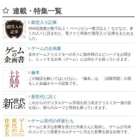
連載・特集一覧
殿堂入り記事
SNS拡散数が数千以上！ ページビュー数万以上！ などなど。多
くの人々に読まれた、電ファミ渾身の“殿堂入り”記事をまとめま
した。
ゲームの企画書
名作ゲームクリエイターの方々に製作時のエピソードをお聞き
し、ヒットする企画（ゲーム）とは何か？を探っていきます。
赫本
この物語を解いてはいけない。『赫本』は、〈試験問題〉の形
をした短編ホラー小説集です。
新世代に訊く
これからのデジタルゲーム市場を担う若きクリエイター達の姿
を追い、彼らのルーツと情熱を探っていきます。
ゲーム世代の作家たち
ゲームに多大な影響を受けた作家さんに取材し、ゲームが日本
のコンテンツ産業やカルチャーに与えた影響を探る企画です。