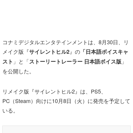
マンガ
女性向け
アプリレビュー
コナミデジタルエンタテインメントは、8月30日、リ
その他
メイク版『
』の
サイレントヒル2
「日本語ボイスキャ
」と「
」
スト
ストーリートレーラー 日本語ボイス版
電ファミニコゲーマーとは？
を公開した。
運営：株式会社マレ
リメイク版『サイレントヒル2』は、PS5、
PC（Steam）向けに10月8日（火）に発売を予定して
いる。