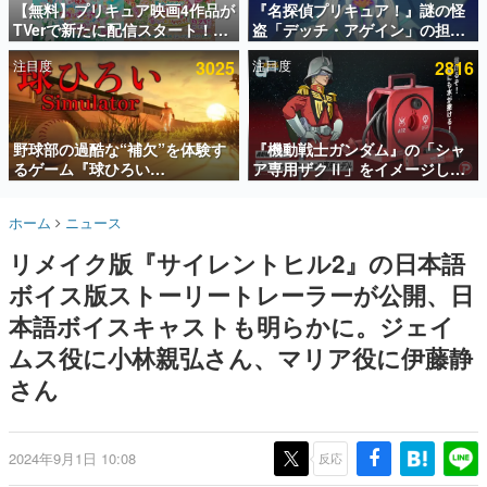
【無料】プリキュア映画4作品が
『名探偵プリキュア！』謎の怪
TVerで新たに配信スタート！な
盗「デッチ・アゲイン」の担当
インタビュー
んと2018年～2024年の映画ほぼ
キャストは天﨑滉平さんと判
注目度
3025
注目度
2816
すべてが見放題に、ぶっちゃけ
明。『Re:ゼロから始める異世
連載・特集一覧
ありえないラインナップ
界生活』オットー役、『ヒプノ
シスマイク』山田三郎役など
殿堂入り記事
SNS拡散数が数千以上！ ページビュー数万以上！ などな
野球部の過酷な“補欠”を体験す
『機動戦士ガンダム』の「シャ
ど。多くの人々に読まれた、電ファミ渾身の“殿堂入り”記
るゲーム『球ひろい
ア専用ザクⅡ」をイメージした
事をまとめました。
Simulator』が「1件」のウィッ
散水ホースリールが予約開始。
シュリストをもとにチェコ語に
本体にはシャアのパーソナルマ
ゲームの企画書
ホーム
ニュース
対応しSNSで話題に。『キング
ークやジオン公国軍のエンブレ
名作ゲームクリエイターの方々に製作時のエピソードをお
聞きし、ヒットする企画（ゲーム）とは何か？を探ってい
ダム・カム』開発元やチェコの
ム、型式番号などを配置
リメイク版『サイレントヒル2』の日本語
きます。
プロ野球選手から称賛の声
ボイス版ストーリートレーラーが公開、日
赫本
この物語を解いてはいけない。『赫本』は、〈試験問題〉
本語ボイスキャストも明らかに。ジェイ
の形をした短編ホラー小説集です。
ムス役に小林親弘さん、マリア役に伊藤静
さん
新世代に訊く
これからのデジタルゲーム市場を担う若きクリエイター達
の姿を追い、彼らのルーツと情熱を探っていきます。
2024年9月1日 10:08
反応
ゲーム世代の作家たち
ゲームに多大な影響を受けた作家さんに取材し、ゲームが