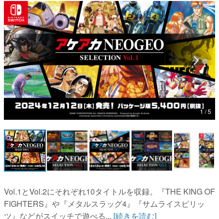
マンガ
女性向け
アプリレビュー
その他
電ファミニコゲーマーとは？
1 / 5
運営：株式会社マレ
Vol.1とVol.2にそれぞれ10タイトルを収録。『THE KING OF
FIGHTERS』や『メタルスラッグ4』『サムライスピリッ
ツ』などがスイッチで遊べる...
[続きを読む]