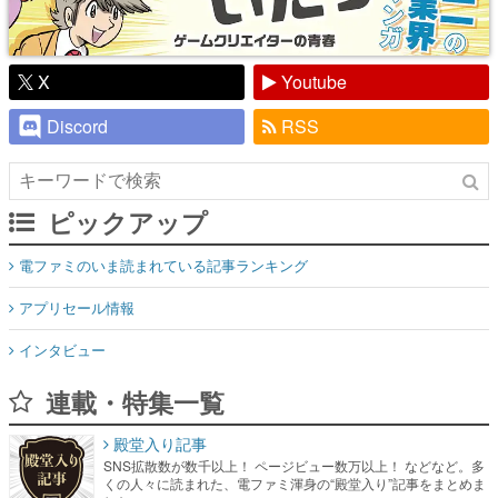
X
Youtube
Discord
RSS
ピックアップ
電ファミのいま読まれている記事ランキング
アプリセール情報
インタビュー
連載・特集一覧
殿堂入り記事
SNS拡散数が数千以上！ ページビュー数万以上！ などなど。多
くの人々に読まれた、電ファミ渾身の“殿堂入り”記事をまとめま