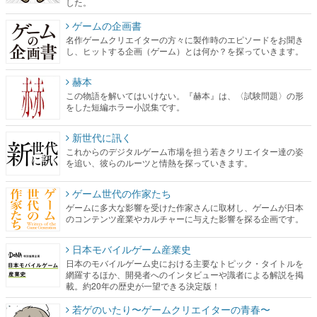
した。
ゲームの企画書
名作ゲームクリエイターの方々に製作時のエピソードをお聞き
し、ヒットする企画（ゲーム）とは何か？を探っていきます。
赫本
この物語を解いてはいけない。『赫本』は、〈試験問題〉の形
をした短編ホラー小説集です。
新世代に訊く
これからのデジタルゲーム市場を担う若きクリエイター達の姿
を追い、彼らのルーツと情熱を探っていきます。
ゲーム世代の作家たち
ゲームに多大な影響を受けた作家さんに取材し、ゲームが日本
のコンテンツ産業やカルチャーに与えた影響を探る企画です。
日本モバイルゲーム産業史
日本のモバイルゲーム史における主要なトピック・タイトルを
網羅するほか、開発者へのインタビューや識者による解説を掲
載。約20年の歴史が一望できる決定版！
若ゲのいたり〜ゲームクリエイターの青春〜