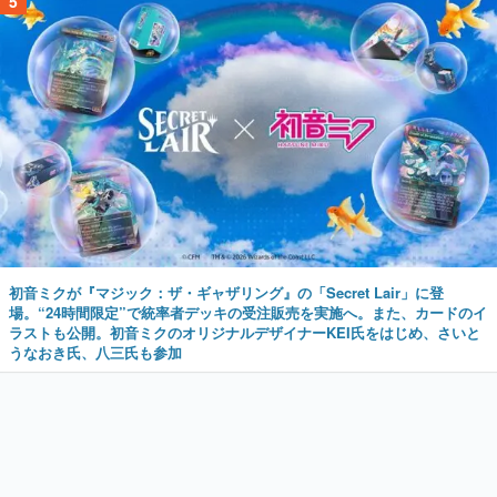
5
初音ミクが『マジック：ザ・ギャザリング』の「Secret Lair」に登
場。“24時間限定”で統率者デッキの受注販売を実施へ。また、カードのイ
ラストも公開。初音ミクのオリジナルデザイナーKEI氏をはじめ、さいと
うなおき氏、八三氏も参加