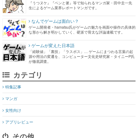
『うつヌケ』『ペンと箸』等で知られるマンガ家・田中圭一先
生によるゲーム業界レポートマンガです。
なんでゲームは面白い？
ゲーム開発者・hamatsu氏がゲームの魅力を画面や操作の具体的
な形から解き明かしていく、硬派で骨太な評論連載です。
ゲームが変えた日本語
「経験値」「裏技」「ラスボス」… ゲームにまつわる言葉の起
源や用法の変遷を、コンピューター文化史研究家・タイニーP氏
が徹底調査。
カテゴリ
特集記事
マンガ
女性向け
アプリレビュー
その他