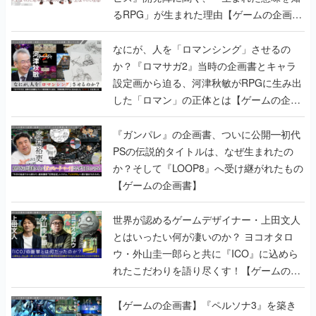
るRPG」が生まれた理由【ゲームの企画
書】
なにが、人を「ロマンシング」させるの
か？『ロマサガ2』当時の企画書とキャラ
設定画から迫る、河津秋敏がRPGに生み出
した「ロマン」の正体とは【ゲームの企画
書】
『ガンパレ』の企画書、ついに公開━初代
PSの伝説的タイトルは、なぜ生まれたの
か？そして『LOOP8』へ受け継がれたもの
【ゲームの企画書】
世界が認めるゲームデザイナー・上田文人
とはいったい何が凄いのか？ ヨコオタロ
ウ・外山圭一郎らと共に『ICO』に込めら
れたこだわりを語り尽くす！【ゲームの企
画書】
【ゲームの企画書】『ペルソナ3』を築き