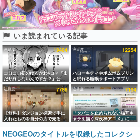
インタビュー
連載・特集一覧
いま読まれている記事
殿堂入り記事
SNS拡散数が数千以上！ ページビュー数万以上！ などな
ど。多くの人々に読まれた、電ファミ渾身の“殿堂入り”記
注目度
19404
注目度
12254
事をまとめました。
ゲームの企画書
名作ゲームクリエイターの方々に製作時のエピソードをお
聞きし、ヒットする企画（ゲーム）とは何か？を探ってい
コロコロ初のゆるかわ4コマ『ま
ハローキティやポムポムプリン
きます。
だサ終しないんですか？』公開
と眠れる睡眠サポートアプリ
スタート。主人公は新入社員の
『ゆめたび』が配信中。キャラ
赫本
注目度
7788
注目度
7194
侘石ダイヤ、ゲーム会社を舞台
ごとのASMRや目覚ましアラー
この物語を解いてはいけない。『赫本』は、〈試験問題〉
にトラブルへ対応する社員たち
ムも搭載
の形をした短編ホラー小説集です。
を描く
新世代に訊く
【無料】ダンジョン探索で手に
「タバコを止められない猫耳キ
これからのデジタルゲーム市場を担う若きクリエイター達
入れたものを自分の店で売るゲ
ャラを描く深夜枠アニメ」に視
の姿を追い、彼らのルーツと情熱を探っていきます。
ーム『Moonlighter』がSteam
聴者の一部から批判意見。違法
にて無料配布中！続編
薬物の使用と思わしき描写も含
NEOGEOのタイトルを収録したコレクシ
ゲーム世代の作家たち
『Moonlighter 2』の9月2日正
めて、BPOが議論を交わす
ゲームに多大な影響を受けた作家さんに取材し、ゲームが