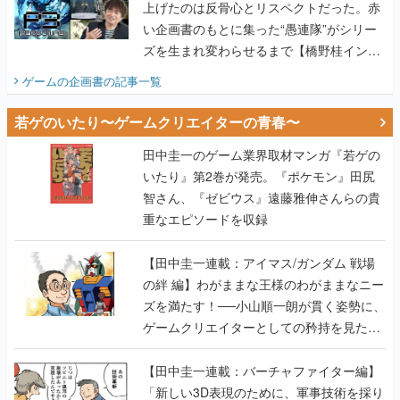
上げたのは反骨心とリスペクトだった。赤
い企画書のもとに集った“愚連隊”がシリー
ズを生まれ変わらせるまで【橋野桂インタ
ビュー】
ゲームの企画書
の記事一覧
若ゲのいたり〜ゲームクリエイターの青春〜
田中圭一のゲーム業界取材マンガ『若ゲの
いたり』第2巻が発売。『ポケモン』田尻
智さん、『ゼビウス』遠藤雅伸さんらの貴
重なエピソードを収録
【田中圭一連載：アイマス/ガンダム 戦場
の絆 編】わがままな王様のわがままなニー
ズを満たす！──小山順一朗が貫く姿勢に、
ゲームクリエイターとしての矜持を見た
【若ゲのいたり最終回】
【田中圭一連載：バーチャファイター編】
「新しい3D表現のために、軍事技術を採り