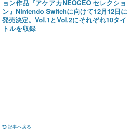
ョン作品『アケアカNEOGEO セレクショ
式リリースを記念したキャンペ
日本のコンテンツ産業やカルチャーに与えた影響を探る企
ーン
ン』Nintendo Switchに向けて12月12日に
画です。
発売決定。Vol.1とVol.2にそれぞれ10タイ
日本モバイルゲーム産業史
日本のモバイルゲーム史における主要なトピック・タイト
トルを収録
ルを網羅するほか、開発者へのインタビューや識者による
解説を掲載。約20年の歴史が一望できる決定版！
若ゲのいたり〜ゲームクリエイターの青春〜
『うつヌケ』『ペンと箸』等で知られるマンガ家・田中圭
一先生によるゲーム業界レポートマンガです。
なんでゲームは面白い？
ゲーム開発者・hamatsu氏がゲームの魅力を画面や操作の
具体的な形から解き明かしていく、硬派で骨太な評論連載
です。
ゲームが変えた日本語
「経験値」「裏技」「ラスボス」… ゲームにまつわる言葉
の起源や用法の変遷を、コンピューター文化史研究家・タ
イニーP氏が徹底調査。
カテゴリ
記事へ戻る
特集記事