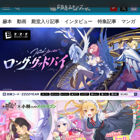
広告をスキップ
赫本
動画
殿堂入り記事
インタビュー
特集記事
マンガ
ピックアップ
電ファミのいま読まれている記事ランキング
アプリセール情報