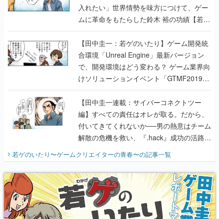
入れたい」世界情勢を味方につけて、ゲー
ムに革命をもたらした鈴木 裕の功績【若ゲ
のいたり】
【田中圭一：若ゲのいたり】ゲーム開発統
合環境「Unreal Engine」最新バージョン
で、開発環境はどう変わる？ ゲーム業界向
けソリューションイベント「GTMF2019」
に行って、より理解を深めよう【PR】
【田中圭一連載：サイバーコネクトツー
編】すべての責任はオレが取る。だから、
付いてきてくれないか──男の熱意はチーム
解散の危機を救い、『.hack』成功の活路を
開く。業界の快男児・松山 洋に流れる血は
若ゲのいたり〜ゲームクリエイターの青春〜
の記事一覧
『少年ジャンプ』色だった【若ゲのいた
り】