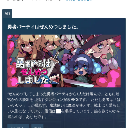
AD
勇者パーティはぜんめつしました。
“ぜんめつ”してしまった勇者パーティから1人だけ選んで、ともに迷
宮からの脱出を目指すダンジョン探索RPGです。 ただし勇者は「は
い/いいえ」しか喋れず、魔法使いは魔法が使えず、戦士は可愛らし
い人形になっていて、僧侶は██を崇拝しています。誰を救うのかを
選ぶのは、あなたです。
インディー
RPG