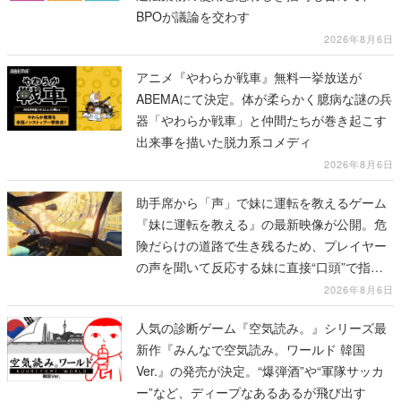
BPOが議論を交わす
2026年8月6日
アニメ『やわらか戦車』無料一挙放送が
ABEMAにて決定。体が柔らかく臆病な謎の兵
器「やわらか戦車」と仲間たちが巻き起こす
出来事を描いた脱力系コメディ
2026年8月6日
助手席から「声」で妹に運転を教えるゲーム
『妹に運転を教える』の最新映像が公開。危
険だらけの道路で生き残るため、プレイヤー
の声を聞いて反応する妹に直接“口頭”で指示
を出していく
2026年8月6日
人気の診断ゲーム『空気読み。』シリーズ最
新作『みんなで空気読み。ワールド 韓国
Ver.』の発売が決定。“爆弾酒”や“軍隊サッカ
ー”など、ディープなあるあるが飛び出す