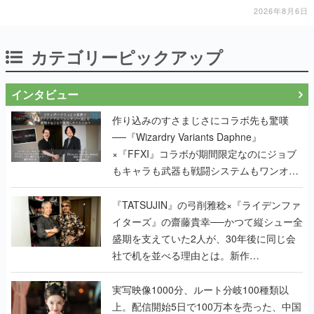
2026年8月6日
カテゴリーピックアップ
インタビュー
作り込みのすさまじさにコラボ先も驚嘆
──『Wizardry Variants Daphne』
×『FFXI』コラボが期間限定なのにジョブ
もキャラも武器も戦闘システムもワンオフ
で作り込まれた理由を両ディレクターに聞
く
『TATSUJIN』の弓削雅稔×『ライデンファ
イターズ』の齋藤貴幸──かつて縦シュー全
盛期を支えていた2人が、30年後に同じ会
社で机を並べる理由とは。新作
『TATSUJIN EXTREME』で初タッグを組
んだレジェンド2人に訊く開発秘話
実写映像1000分、ルート分岐100種類以
上。配信開始5日で100万本を売った、中国