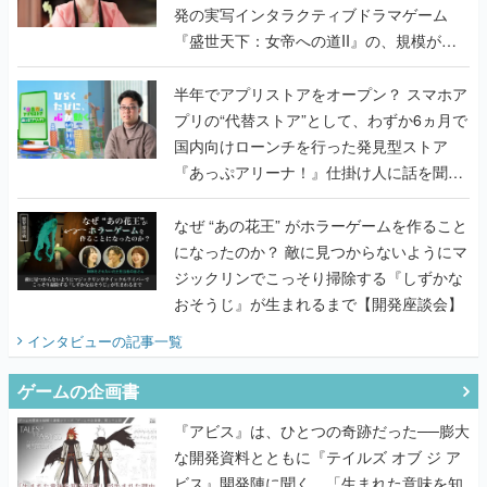
発の実写インタラクティブドラマゲーム
『盛世天下：女帝への道II』の、規模が違
うこだわりをプロデューサーに聞いた
半年でアプリストアをオープン？ スマホア
プリの“代替ストア”として、わずか6ヵ月で
国内向けローンチを行った発見型ストア
『あっぷアリーナ！』仕掛け人に話を聞い
てみた
なぜ “あの花王” がホラーゲームを作ること
になったのか？ 敵に見つからないようにマ
ジックリンでこっそり掃除する『しずかな
おそうじ』が生まれるまで【開発座談会】
インタビュー
の記事一覧
ゲームの企画書
『アビス』は、ひとつの奇跡だった──膨大
な開発資料とともに『テイルズ オブ ジ ア
ビス』開発陣に聞く、「生まれた意味を知