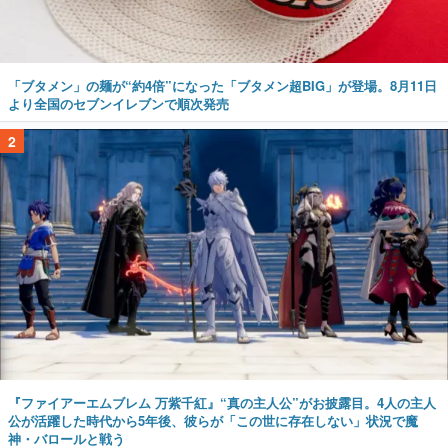
「ブタメン」の麺が“約4倍”になった「ブタメン超BIG」が登場。8月11日
より全国のセブンイレブンで順次発売
2
『ファイアーエムブレム 万紫千紅』“真の主人公”がお披露目。4人の主人
公が活躍した時代から5年後、彼らが「この世に存在しない」状況で魔
神・バロールと戦う