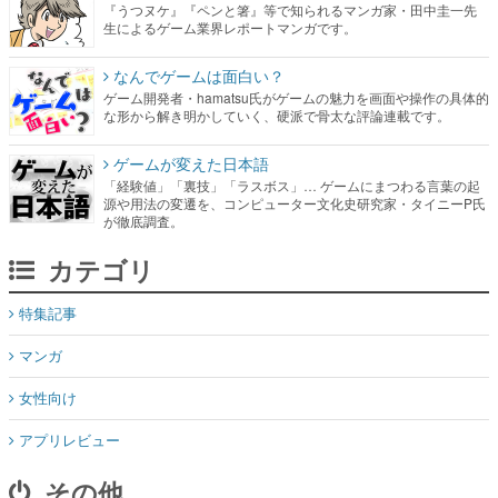
『うつヌケ』『ペンと箸』等で知られるマンガ家・田中圭一先
生によるゲーム業界レポートマンガです。
なんでゲームは面白い？
ゲーム開発者・hamatsu氏がゲームの魅力を画面や操作の具体的
な形から解き明かしていく、硬派で骨太な評論連載です。
ゲームが変えた日本語
「経験値」「裏技」「ラスボス」… ゲームにまつわる言葉の起
源や用法の変遷を、コンピューター文化史研究家・タイニーP氏
が徹底調査。
カテゴリ
特集記事
マンガ
女性向け
アプリレビュー
その他