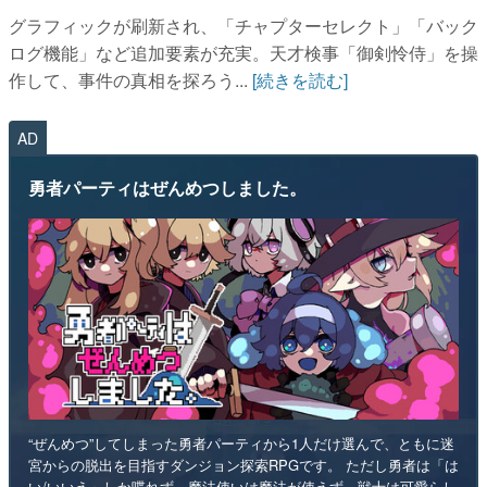
グラフィックが刷新され、「チャプターセレクト」「バック
ログ機能」など追加要素が充実。天才検事「御剣怜侍」を操
作して、事件の真相を探ろう...
[続きを読む]
AD
勇者パーティはぜんめつしました。
“ぜんめつ”してしまった勇者パーティから1人だけ選んで、ともに迷
宮からの脱出を目指すダンジョン探索RPGです。 ただし勇者は「は
い/いいえ」しか喋れず、魔法使いは魔法が使えず、戦士は可愛らし