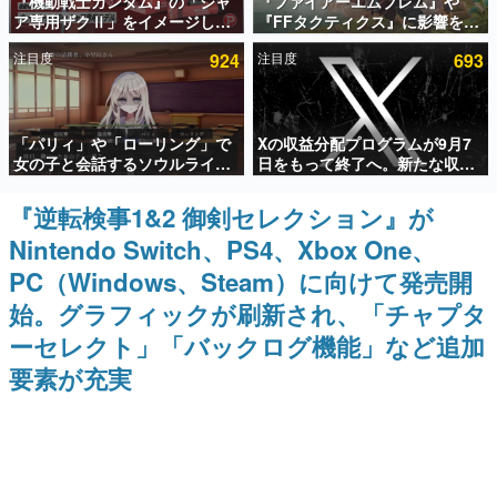
『機動戦士ガンダム』の「シャ
『ファイアーエムブレム』や
ア専用ザクⅡ」をイメージした
『FFタクティクス』に影響を受
インタビュー
散水ホースリールが予約開始。
けた新作戦略RPG『Beaten
注目度
924
注目度
693
本体にはシャアのパーソナルマ
Path』2027年に発売へ。
連載・特集一覧
ークやジオン公国軍のエンブレ
PC（Steam）、PS5、Xbox、
ム、型式番号などを配置
Switch向けにリリース予定
殿堂入り記事
「パリィ」や「ローリング」で
Xの収益分配プログラムが9月7
SNS拡散数が数千以上！ ページビュー数万以上！ などな
ど。多くの人々に読まれた、電ファミ渾身の“殿堂入り”記
女の子と会話するソウルライク
日をもって終了へ。新たな収益
事をまとめました。
恋愛ゲーム『小早川さんはソウ
化制度「Original Content
ルライク』無料公開。返事に失
Rewards Program」を発表
『逆転検事1&2 御剣セレクション』が
ゲームの企画書
敗すると「YOU DIED」
名作ゲームクリエイターの方々に製作時のエピソードをお
Nintendo Switch、PS4、Xbox One、
聞きし、ヒットする企画（ゲーム）とは何か？を探ってい
きます。
PC（Windows、Steam）に向けて発売開
赫本
始。グラフィックが刷新され、「チャプタ
この物語を解いてはいけない。『赫本』は、〈試験問題〉
ーセレクト」「バックログ機能」など追加
の形をした短編ホラー小説集です。
要素が充実
新世代に訊く
これからのデジタルゲーム市場を担う若きクリエイター達
の姿を追い、彼らのルーツと情熱を探っていきます。
ゲーム世代の作家たち
ゲームに多大な影響を受けた作家さんに取材し、ゲームが