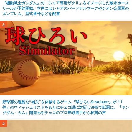
『機動戦士ガンダム』の「シャア専用ザクⅡ」をイメージした散水ホース
リールが予約開始。本体にはシャアのパーソナルマークやジオン公国軍の
エンブレム、型式番号などを配置
3
野球部の過酷な“補欠”を体験するゲーム『球ひろいSimulator』が「1
件」のウィッシュリストをもとにチェコ語に対応しSNSで話題に。『キン
グダム・カム』開発元やチェコのプロ野球選手から称賛の声
4