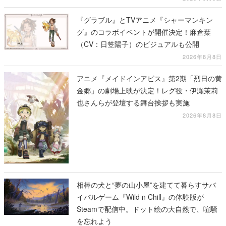
『グラブル』とTVアニメ『シャーマンキン
グ』のコラボイベントが開催決定！麻倉葉
（CV：日笠陽子）のビジュアルも公開
2026年8月8日
アニメ『メイドインアビス』第2期「烈日の黄
金郷」の劇場上映が決定！レグ役・伊瀬茉莉
也さんらが登壇する舞台挨拶も実施
2026年8月8日
相棒の犬と“夢の山小屋”を建てて暮らすサバ
イバルゲーム『Wild n Chill』の体験版が
Steamで配信中。ドット絵の大自然で、喧騒
を忘れよう