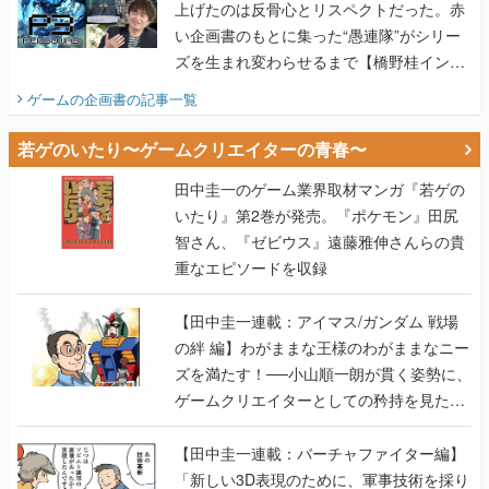
上げたのは反骨心とリスペクトだった。赤
い企画書のもとに集った“愚連隊”がシリー
ズを生まれ変わらせるまで【橋野桂インタ
ビュー】
ゲームの企画書
の記事一覧
若ゲのいたり〜ゲームクリエイターの青春〜
田中圭一のゲーム業界取材マンガ『若ゲの
いたり』第2巻が発売。『ポケモン』田尻
智さん、『ゼビウス』遠藤雅伸さんらの貴
重なエピソードを収録
【田中圭一連載：アイマス/ガンダム 戦場
の絆 編】わがままな王様のわがままなニー
ズを満たす！──小山順一朗が貫く姿勢に、
ゲームクリエイターとしての矜持を見た
【若ゲのいたり最終回】
【田中圭一連載：バーチャファイター編】
「新しい3D表現のために、軍事技術を採り