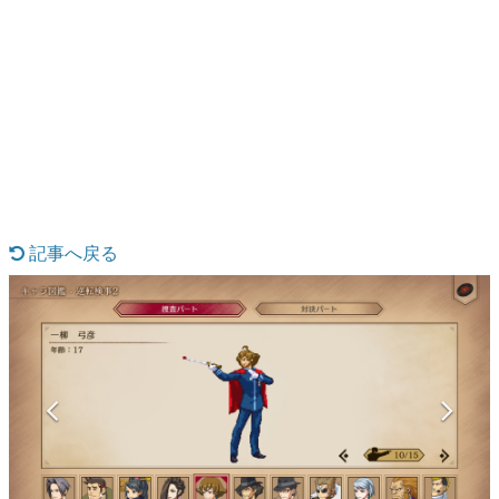
日本のコンテンツ産業やカルチャーに与えた影響を探る企
画です。
日本モバイルゲーム産業史
日本のモバイルゲーム史における主要なトピック・タイト
ルを網羅するほか、開発者へのインタビューや識者による
解説を掲載。約20年の歴史が一望できる決定版！
若ゲのいたり〜ゲームクリエイターの青春〜
『うつヌケ』『ペンと箸』等で知られるマンガ家・田中圭
一先生によるゲーム業界レポートマンガです。
記事へ戻る
なんでゲームは面白い？
ゲーム開発者・hamatsu氏がゲームの魅力を画面や操作の
具体的な形から解き明かしていく、硬派で骨太な評論連載
です。
ゲームが変えた日本語
「経験値」「裏技」「ラスボス」… ゲームにまつわる言葉
の起源や用法の変遷を、コンピューター文化史研究家・タ
イニーP氏が徹底調査。
カテゴリ
特集記事