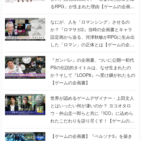
るRPG」が生まれた理由【ゲームの企画
書】
なにが、人を「ロマンシング」させるの
か？『ロマサガ2』当時の企画書とキャラ
設定画から迫る、河津秋敏がRPGに生み出
した「ロマン」の正体とは【ゲームの企画
書】
『ガンパレ』の企画書、ついに公開━初代
PSの伝説的タイトルは、なぜ生まれたの
か？そして『LOOP8』へ受け継がれたもの
【ゲームの企画書】
世界が認めるゲームデザイナー・上田文人
とはいったい何が凄いのか？ ヨコオタロ
ウ・外山圭一郎らと共に『ICO』に込めら
れたこだわりを語り尽くす！【ゲームの企
画書】
【ゲームの企画書】『ペルソナ3』を築き