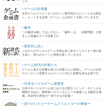
した。
ゲームの企画書
名作ゲームクリエイターの方々に製作時のエピソードをお聞き
し、ヒットする企画（ゲーム）とは何か？を探っていきます。
赫本
この物語を解いてはいけない。『赫本』は、〈試験問題〉の形
をした短編ホラー小説集です。
新世代に訊く
これからのデジタルゲーム市場を担う若きクリエイター達の姿
を追い、彼らのルーツと情熱を探っていきます。
ゲーム世代の作家たち
ゲームに多大な影響を受けた作家さんに取材し、ゲームが日本
のコンテンツ産業やカルチャーに与えた影響を探る企画です。
日本モバイルゲーム産業史
日本のモバイルゲーム史における主要なトピック・タイトルを
網羅するほか、開発者へのインタビューや識者による解説を掲
載。約20年の歴史が一望できる決定版！
若ゲのいたり〜ゲームクリエイターの青春〜