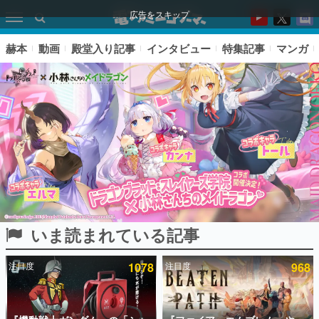
広告をスキップ
赫本
動画
殿堂入り記事
インタビュー
特集記事
マンガ
いま読まれている記事
ピックアップ
注目度
1078
注目度
968
電ファミのいま読まれている記事ランキング
アプリセール情報