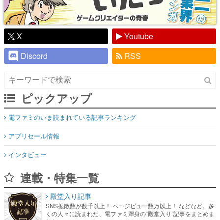
X
Youtube
Discord
RSS
ピックアップ
電ファミのいま読まれている記事ランキング
アプリセール情報
インタビュー
連載・特集一覧
殿堂入り記事
SNS拡散数が数千以上！ ページビュー数万以上！ などなど。多
くの人々に読まれた、電ファミ渾身の“殿堂入り”記事をまとめま