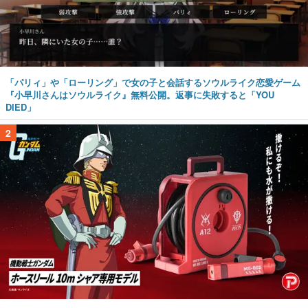
「パリィ」や「ローリング」で女の子と会話するソウルライク恋愛ゲーム
『小早川さんはソウルライク』無料公開。返事に失敗すると「YOU
DIED」
2