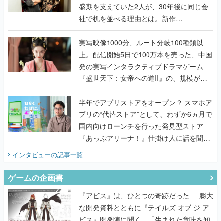
盛期を支えていた2人が、30年後に同じ会
社で机を並べる理由とは。新作
『TATSUJIN EXTREME』で初タッグを組
んだレジェンド2人に訊く開発秘話
実写映像1000分、ルート分岐100種類以
上。配信開始5日で100万本を売った、中国
発の実写インタラクティブドラマゲーム
『盛世天下：女帝への道II』の、規模が違
うこだわりをプロデューサーに聞いた
半年でアプリストアをオープン？ スマホア
プリの“代替ストア”として、わずか6ヵ月で
国内向けローンチを行った発見型ストア
『あっぷアリーナ！』仕掛け人に話を聞い
てみた
インタビュー
の記事一覧
ゲームの企画書
『アビス』は、ひとつの奇跡だった──膨大
な開発資料とともに『テイルズ オブ ジ ア
ビス』開発陣に聞く、「生まれた意味を知