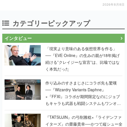
2026年8月8日
カテゴリーピックアップ
インタビュー
「現実より意味のある仮想世界を作る」
──『EVE Online』の生みの親が18年掲げ
続ける”クレイジーな宣言”は、比喩ではな
く本気だった
作り込みのすさまじさにコラボ先も驚嘆
──『Wizardry Variants Daphne』
×『FFXI』コラボが期間限定なのにジョブ
もキャラも武器も戦闘システムもワンオフ
で作り込まれた理由を両ディレクターに聞
く
『TATSUJIN』の弓削雅稔×『ライデンファ
イターズ』の齋藤貴幸──かつて縦シュー全