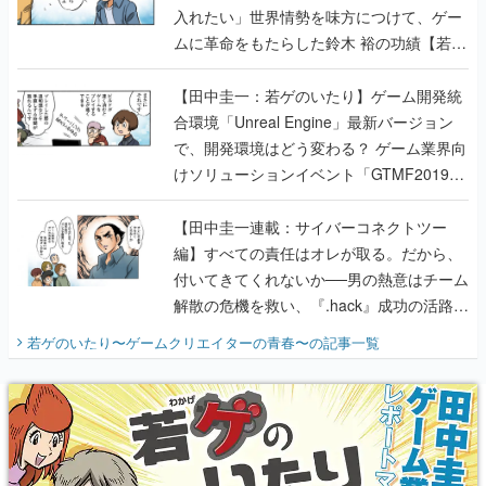
入れたい」世界情勢を味方につけて、ゲー
ムに革命をもたらした鈴木 裕の功績【若ゲ
のいたり】
【田中圭一：若ゲのいたり】ゲーム開発統
合環境「Unreal Engine」最新バージョン
で、開発環境はどう変わる？ ゲーム業界向
けソリューションイベント「GTMF2019」
に行って、より理解を深めよう【PR】
【田中圭一連載：サイバーコネクトツー
編】すべての責任はオレが取る。だから、
付いてきてくれないか──男の熱意はチーム
解散の危機を救い、『.hack』成功の活路を
開く。業界の快男児・松山 洋に流れる血は
若ゲのいたり〜ゲームクリエイターの青春〜
の記事一覧
『少年ジャンプ』色だった【若ゲのいた
り】