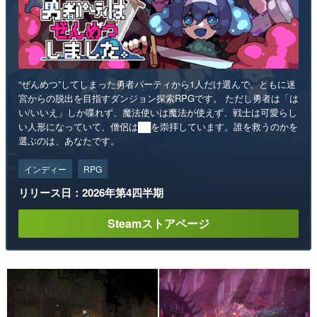
“ぜんめつ”してしまった勇者パーティから1人だけ選んで、ともに迷
宮からの脱出を目指すダンジョン探索RPGです。 ただし勇者は「は
い/いいえ」しか喋れず、魔法使いは魔法が使えず、戦士は可愛らし
い人形になっていて、僧侶は██を崇拝しています。誰を救うのかを
選ぶのは、あなたです。
インディー
RPG
リリース日：2026年第4四半期
Steamストアページ