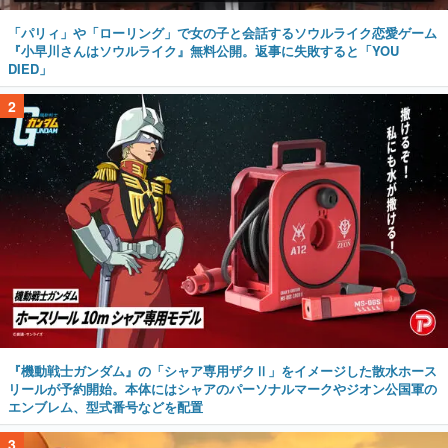
「パリィ」や「ローリング」で女の子と会話するソウルライク恋愛ゲーム
『小早川さんはソウルライク』無料公開。返事に失敗すると「YOU
DIED」
2
『機動戦士ガンダム』の「シャア専用ザクⅡ」をイメージした散水ホース
リールが予約開始。本体にはシャアのパーソナルマークやジオン公国軍の
エンブレム、型式番号などを配置
3