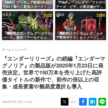
【無料】プリキュア映画4作品が
『FNaF』「フレディ・ファズベ
TVerで新たに配信スタート！な
アーズ・ピザ」の実店舗がアメ
インタビュー
んと2018年～2024年の映画ほぼ
リカの商業施設「American
注目度
3322
注目度
2266
すべてが見放題に、ぶっちゃけ
Dream」に2027年オープン！
連載・特集一覧
ありえないラインナップ
ScottGamesとの共同開発、食
事だけでなくステージショーや
殿堂入り記事
没入型のホラー体験も楽しめる
SNS拡散数が数千以上！ ページビュー数万以上！ などな
『機動戦士ガンダム アーセナル
『機動戦士ガンダム』の「シャ
ど。多くの人々に読まれた、電ファミ渾身の“殿堂入り”記
ベース』新作『アーセナルコマ
ア専用ザクⅡ」をイメージした
事をまとめました。
ンダー』発表！8月28日からオ
散水ホースリールが予約開始。
ープンベータテスト開催、2027
本体にはシャアのパーソナルマ
ゲームの企画書
ホーム
ニュース
年2月下旬に稼働予定
ークやジオン公国軍のエンブレ
名作ゲームクリエイターの方々に製作時のエピソードをお
聞きし、ヒットする企画（ゲーム）とは何か？を探ってい
ム、型式番号などを配置
『エンダーリリーズ』の続編『エンダーマ
きます。
グノリア』の製品版が2025年1月23日に発
赫本
この物語を解いてはいけない。『赫本』は、〈試験問題〉
売決定。世界で150万本を売り上げた高評
の形をした短編ホラー小説集です。
価タイトルの新作で、前作の倍以上の収
集・成長要素や難易度選択も導入
新世代に訊く
これからのデジタルゲーム市場を担う若きクリエイター達
の姿を追い、彼らのルーツと情熱を探っていきます。
2024年9月10日 10:00
反応
ゲーム世代の作家たち
ゲームに多大な影響を受けた作家さんに取材し、ゲームが