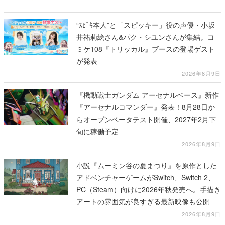
“ｽﾋﾟｷ本人”と「スピッキー」役の声優・小坂
井祐莉絵さん&パク・シユンさんが集結。コ
ミケ108『トリッカル』ブースの登場ゲスト
が発表
2026年8月9日
『機動戦士ガンダム アーセナルベース』新作
『アーセナルコマンダー』発表！8月28日か
らオープンベータテスト開催、2027年2月下
旬に稼働予定
2026年8月9日
小説『ムーミン谷の夏まつり』を原作とした
アドベンチャーゲームがSwitch、Switch 2、
PC（Steam）向けに2026年秋発売へ。手描き
アートの雰囲気が良すぎる最新映像も公開
2026年8月9日