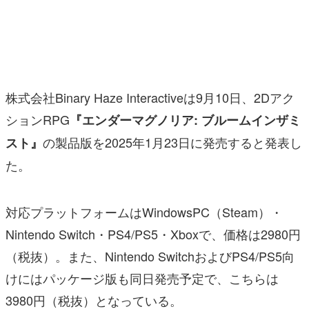
マンガ
女性向け
アプリレビュー
株式会社Binary Haze Interactiveは9月10日、2Dアク
その他
ションRPG
『エンダーマグノリア: ブルームインザミ
の製品版を2025年1月23日に発売すると発表し
スト』
電ファミニコゲーマーとは？
た。
運営：株式会社マレ
対応プラットフォームはWindowsPC（Steam）・
Nintendo Switch・PS4/PS5・Xboxで、価格は2980円
（税抜）。また、Nintendo SwitchおよびPS4/PS5向
けにはパッケージ版も同日発売予定で、こちらは
3980円（税抜）となっている。