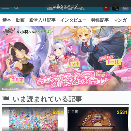
広告をスキップ
赫本
動画
殿堂入り記事
インタビュー
特集記事
マンガ
いま読まれている記事
ピックアップ
注目度
6204
注目度
3531
電ファミのいま読まれている記事ランキング
アプリセール情報