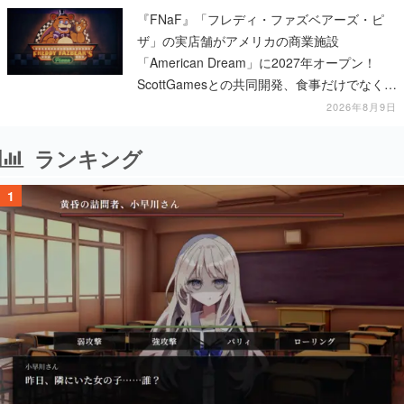
『FNaF』「フレディ・ファズベアーズ・ピ
ザ」の実店舗がアメリカの商業施設
「American Dream」に2027年オープン！
ScottGamesとの共同開発、食事だけでなくス
テージショーや没入型のホラー体験も楽しめ
2026年8月9日
る
ランキング
1