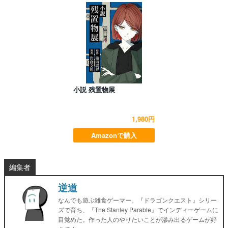
小説 残置物展
1,980円
Amazonで購入
編集者
逆道
なんでも遊ぶ雑食ゲーマー。『ドラゴンクエスト』シリー
ズで育ち、『The Stanley Parable』でインディーゲームに
目覚めた。作った人のやりたいことが滲み出るゲームが好