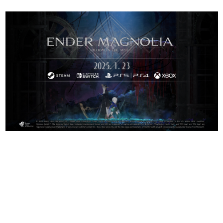
日本のコンテンツ産業やカルチャーに与えた影響を探る企
画です。
日本モバイルゲーム産業史
日本のモバイルゲーム史における主要なトピック・タイト
ルを網羅するほか、開発者へのインタビューや識者による
解説を掲載。約20年の歴史が一望できる決定版！
若ゲのいたり〜ゲームクリエイターの青春〜
『うつヌケ』『ペンと箸』等で知られるマンガ家・田中圭
一先生によるゲーム業界レポートマンガです。
なんでゲームは面白い？
ゲーム開発者・hamatsu氏がゲームの魅力を画面や操作の
具体的な形から解き明かしていく、硬派で骨太な評論連載
です。
ゲームが変えた日本語
「経験値」「裏技」「ラスボス」… ゲームにまつわる言葉
の起源や用法の変遷を、コンピューター文化史研究家・タ
イニーP氏が徹底調査。
カテゴリ
特集記事