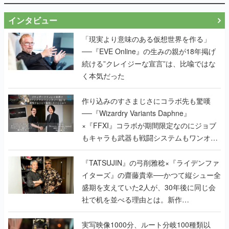
インタビュー
「現実より意味のある仮想世界を作る」
──『EVE Online』の生みの親が18年掲げ
続ける”クレイジーな宣言”は、比喩ではな
く本気だった
作り込みのすさまじさにコラボ先も驚嘆
──『Wizardry Variants Daphne』
×『FFXI』コラボが期間限定なのにジョブ
もキャラも武器も戦闘システムもワンオフ
で作り込まれた理由を両ディレクターに聞
く
『TATSUJIN』の弓削雅稔×『ライデンファ
イターズ』の齋藤貴幸──かつて縦シュー全
盛期を支えていた2人が、30年後に同じ会
社で机を並べる理由とは。新作
『TATSUJIN EXTREME』で初タッグを組
んだレジェンド2人に訊く開発秘話
実写映像1000分、ルート分岐100種類以