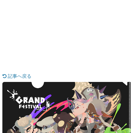
日本のコンテンツ産業やカルチャーに与えた影響を探る企
画です。
日本モバイルゲーム産業史
日本のモバイルゲーム史における主要なトピック・タイト
ルを網羅するほか、開発者へのインタビューや識者による
解説を掲載。約20年の歴史が一望できる決定版！
若ゲのいたり〜ゲームクリエイターの青春〜
『うつヌケ』『ペンと箸』等で知られるマンガ家・田中圭
一先生によるゲーム業界レポートマンガです。
なんでゲームは面白い？
ゲーム開発者・hamatsu氏がゲームの魅力を画面や操作の
記事へ戻る
具体的な形から解き明かしていく、硬派で骨太な評論連載
です。
ゲームが変えた日本語
「経験値」「裏技」「ラスボス」… ゲームにまつわる言葉
の起源や用法の変遷を、コンピューター文化史研究家・タ
イニーP氏が徹底調査。
カテゴリ
特集記事