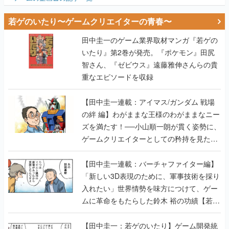
若ゲのいたり〜ゲームクリエイターの青春〜
田中圭一のゲーム業界取材マンガ『若ゲの
いたり』第2巻が発売。『ポケモン』田尻
智さん、『ゼビウス』遠藤雅伸さんらの貴
重なエピソードを収録
【田中圭一連載：アイマス/ガンダム 戦場
の絆 編】わがままな王様のわがままなニー
ズを満たす！──小山順一朗が貫く姿勢に、
ゲームクリエイターとしての矜持を見た
【若ゲのいたり最終回】
【田中圭一連載：バーチャファイター編】
「新しい3D表現のために、軍事技術を採り
入れたい」世界情勢を味方につけて、ゲー
ムに革命をもたらした鈴木 裕の功績【若ゲ
のいたり】
【田中圭一：若ゲのいたり】ゲーム開発統