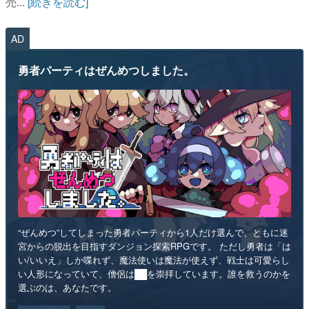
売...
[続きを読む]
AD
勇者パーティはぜんめつしました。
“ぜんめつ”してしまった勇者パーティから1人だけ選んで、ともに迷
宮からの脱出を目指すダンジョン探索RPGです。 ただし勇者は「は
い/いいえ」しか喋れず、魔法使いは魔法が使えず、戦士は可愛らし
い人形になっていて、僧侶は██を崇拝しています。誰を救うのかを
選ぶのは、あなたです。