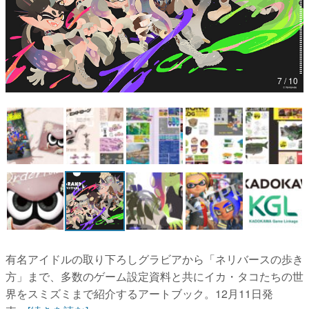
マンガ
女性向け
アプリレビュー
7 / 10
その他
電ファミニコゲーマーとは？
運営：株式会社マレ
有名アイドルの取り下ろしグラビアから「ネリバースの歩き
方」まで、多数のゲーム設定資料と共にイカ・タコたちの世
界をスミズミまで紹介するアートブック。12月11日発