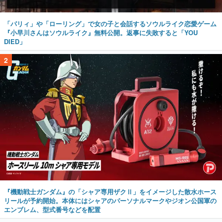
「パリィ」や「ローリング」で女の子と会話するソウルライク恋愛ゲーム
『小早川さんはソウルライク』無料公開。返事に失敗すると「YOU
DIED」
2
『機動戦士ガンダム』の「シャア専用ザクⅡ」をイメージした散水ホース
リールが予約開始。本体にはシャアのパーソナルマークやジオン公国軍の
エンブレム、型式番号などを配置