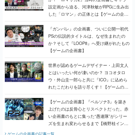
設定画から迫る、河津秋敏がRPGに生み出
した「ロマン」の正体とは【ゲームの企画
書】
『ガンパレ』の企画書、ついに公開━初代
PSの伝説的タイトルは、なぜ生まれたの
か？そして『LOOP8』へ受け継がれたもの
【ゲームの企画書】
世界が認めるゲームデザイナー・上田文人
とはいったい何が凄いのか？ ヨコオタロ
ウ・外山圭一郎らと共に『ICO』に込めら
れたこだわりを語り尽くす！【ゲームの企
画書】
【ゲームの企画書】『ペルソナ3』を築き
上げたのは反骨心とリスペクトだった。赤
い企画書のもとに集った“愚連隊”がシリー
ズを生まれ変わらせるまで【橋野桂インタ
ビュー】
ゲームの企画書
の記事一覧