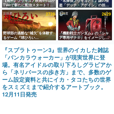
【無料】プリキュア映画4作品が
『名探偵プリキュア！』謎の怪
TVerで新たに配信スタート！な
盗「デッチ・アゲイン」の担当
インタビュー
んと2018年～2024年の映画ほぼ
キャストは天﨑滉平さんと判
注目度
2728
注目度
2629
すべてが見放題に、ぶっちゃけ
明。『Re:ゼロから始める異世
連載・特集一覧
ありえないラインナップ
界生活』オットー役、『ヒプノ
シスマイク』山田三郎役など
殿堂入り記事
野球部の過酷な“補欠”を体験す
『機動戦士ガンダム』の「シャ
SNS拡散数が数千以上！ ページビュー数万以上！ などな
ど。多くの人々に読まれた、電ファミ渾身の“殿堂入り”記
るゲーム『球ひろい
ア専用ザクⅡ」をイメージした
事をまとめました。
Simulator』が「1件」のウィッ
散水ホースリールが予約開始。
シュリストをもとにチェコ語に
本体にはシャアのパーソナルマ
『スプラトゥーン3』世界のイカした雑誌
ゲームの企画書
対応しSNSで話題に。『キング
ークやジオン公国軍のエンブレ
名作ゲームクリエイターの方々に製作時のエピソードをお
「バンカラウォーカー」が現実世界に登
ダム・カム』開発元やチェコの
ム、型式番号などを配置
聞きし、ヒットする企画（ゲーム）とは何か？を探ってい
プロ野球選手から称賛の声
きます。
場。有名アイドルの取り下ろしグラビアか
赫本
ら「ネリバースの歩き方」まで、多数のゲ
この物語を解いてはいけない。『赫本』は、〈試験問題〉
ーム設定資料と共にイカ・タコたちの世界
の形をした短編ホラー小説集です。
をスミズミまで紹介するアートブック。
新世代に訊く
12月11日発売
これからのデジタルゲーム市場を担う若きクリエイター達
の姿を追い、彼らのルーツと情熱を探っていきます。
ゲーム世代の作家たち
ゲームに多大な影響を受けた作家さんに取材し、ゲームが