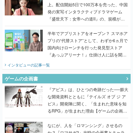
上。配信開始5日で100万本を売った、中国
発の実写インタラクティブドラマゲーム
『盛世天下：女帝への道II』の、規模が違
うこだわりをプロデューサーに聞いた
半年でアプリストアをオープン？ スマホア
プリの“代替ストア”として、わずか6ヵ月で
国内向けローンチを行った発見型ストア
『あっぷアリーナ！』仕掛け人に話を聞い
てみた
インタビュー
の記事一覧
ゲームの企画書
『アビス』は、ひとつの奇跡だった──膨大
な開発資料とともに『テイルズ オブ ジ ア
ビス』開発陣に聞く、「生まれた意味を知
るRPG」が生まれた理由【ゲームの企画
書】
なにが、人を「ロマンシング」させるの
か？『ロマサガ2』当時の企画書とキャラ