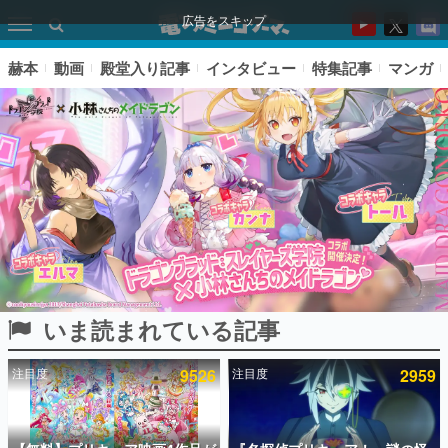
広告をスキップ
赫本
動画
殿堂入り記事
インタビュー
特集記事
マンガ
いま読まれている記事
ピックアップ
注目度
9526
注目度
2959
電ファミのいま読まれている記事ランキング
アプリセール情報