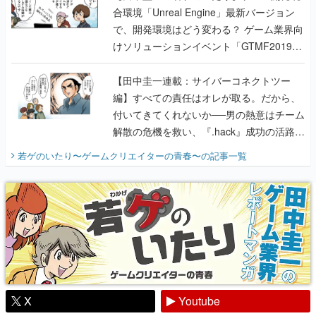
合環境「Unreal Engine」最新バージョン
で、開発環境はどう変わる？ ゲーム業界向
けソリューションイベント「GTMF2019」
に行って、より理解を深めよう【PR】
【田中圭一連載：サイバーコネクトツー
編】すべての責任はオレが取る。だから、
付いてきてくれないか──男の熱意はチーム
解散の危機を救い、『.hack』成功の活路を
開く。業界の快男児・松山 洋に流れる血は
若ゲのいたり〜ゲームクリエイターの青春〜
の記事一覧
『少年ジャンプ』色だった【若ゲのいた
り】
X
Youtube