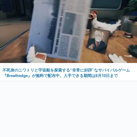
不死身のニワトリと宇宙船を探索する“非常に好評”なサバイバルゲーム
『Breathedge』が無料で配布中。入手できる期間は8月10日まで