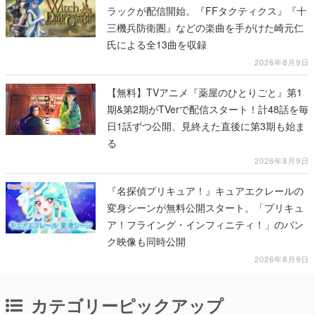
ラックが配信開始。『FFタクティクス』『十
三機兵防衛圏』などの楽曲を手がけた崎元仁
氏による全13曲を収録
2026年8月9日
【無料】TVアニメ『薬屋のひとりごと』第1
期&第2期がTVerで配信スタート！計48話を毎
日1話ずつ公開、見終えた直後に第3期も始ま
る
2026年8月9日
『名探偵プリキュア！』キュアエクレールの
変身シーンが無料公開スタート。「プリキュ
ア！フライング・インフィニティ！」のバン
ク映像も同時公開
2026年8月9日
カテゴリーピックアップ