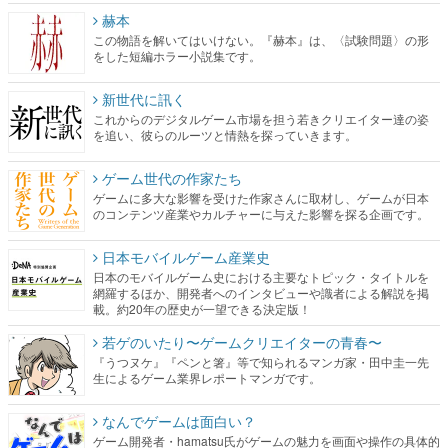
赫本
この物語を解いてはいけない。『赫本』は、〈試験問題〉の形
をした短編ホラー小説集です。
新世代に訊く
これからのデジタルゲーム市場を担う若きクリエイター達の姿
を追い、彼らのルーツと情熱を探っていきます。
ゲーム世代の作家たち
ゲームに多大な影響を受けた作家さんに取材し、ゲームが日本
のコンテンツ産業やカルチャーに与えた影響を探る企画です。
日本モバイルゲーム産業史
日本のモバイルゲーム史における主要なトピック・タイトルを
網羅するほか、開発者へのインタビューや識者による解説を掲
載。約20年の歴史が一望できる決定版！
若ゲのいたり〜ゲームクリエイターの青春〜
『うつヌケ』『ペンと箸』等で知られるマンガ家・田中圭一先
生によるゲーム業界レポートマンガです。
なんでゲームは面白い？
ゲーム開発者・hamatsu氏がゲームの魅力を画面や操作の具体的