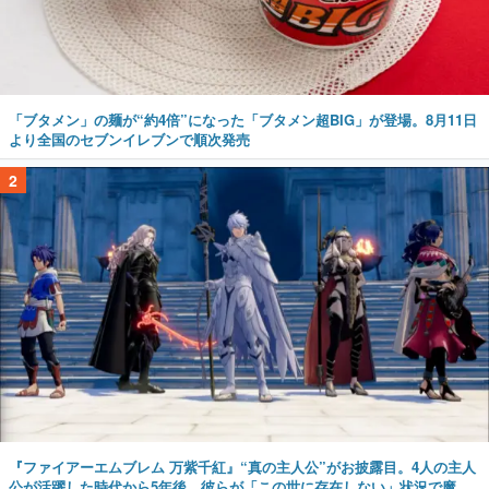
「ブタメン」の麺が“約4倍”になった「ブタメン超BIG」が登場。8月11日
より全国のセブンイレブンで順次発売
2
『ファイアーエムブレム 万紫千紅』“真の主人公”がお披露目。4人の主人
公が活躍した時代から5年後、彼らが「この世に存在しない」状況で魔