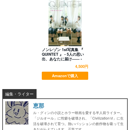
ノンレゾン 1st写真集 『
QUINTET 』 - 5人の思い
出、あなたに届け―― -
4,500円
Amazonで購入
編集・ライター
恵那
ル・グィンの小説とホラー映画を愛する半人前ライター。
「ジルオール」に性癖を破壊され、「CivilizationⅥ」に生
活を破壊されて育つ。熱いパッションの創作物を吸って生
きながらえています。正気です。