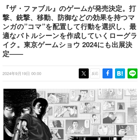
どが全品受注生産で登場、過去
日本のコンテンツ産業やカルチャーに与えた影響を探る企
『ザ・ファブル』のゲームが発売決定。打
に発売したグッズの再販も
画です。
撃、銃撃、移動、防御などの効果を持つマ
日本モバイルゲーム産業史
ンガの”コマ”を配置して行動を選択し、最
日本のモバイルゲーム史における主要なトピック・タイト
ルを網羅するほか、開発者へのインタビューや識者による
適なバトルシーンを作成していくローグラ
解説を掲載。約20年の歴史が一望できる決定版！
イク。東京ゲームショウ 2024にも出展決
若ゲのいたり〜ゲームクリエイターの青春〜
『うつヌケ』『ペンと箸』等で知られるマンガ家・田中圭
定――
一先生によるゲーム業界レポートマンガです。
なんでゲームは面白い？
2024年9月19日 00:00
反応
ゲーム開発者・hamatsu氏がゲームの魅力を画面や操作の
具体的な形から解き明かしていく、硬派で骨太な評論連載
です。
ゲームが変えた日本語
「経験値」「裏技」「ラスボス」… ゲームにまつわる言葉
の起源や用法の変遷を、コンピューター文化史研究家・タ
イニーP氏が徹底調査。
カテゴリ
特集記事