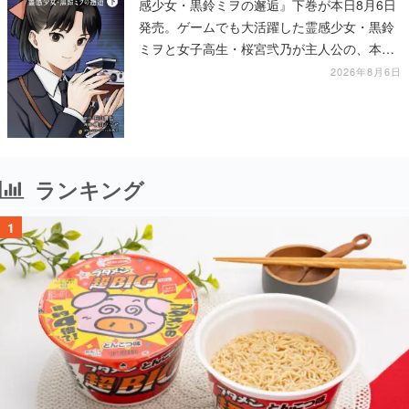
感少女・黒鈴ミヲの邂逅』下巻が本日8月6日
発売。ゲームでも大活躍した霊感少女・黒鈴
ミヲと女子高生・桜宮弐乃が主人公の、本編
より少し後の物語
2026年8月6日
ランキング
1