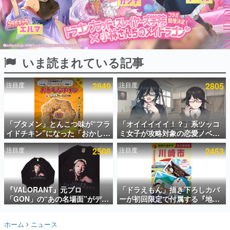
インタビュー
連載・特集一覧
殿堂入り記事
いま読まれている記事
SNS拡散数が数千以上！ ページビュー数万以上！ などな
ど。多くの人々に読まれた、電ファミ渾身の“殿堂入り”記
事をまとめました。
注目度
2849
注目度
2805
ゲームの企画書
名作ゲームクリエイターの方々に製作時のエピソードをお
聞きし、ヒットする企画（ゲーム）とは何か？を探ってい
「ブタメン」とんこつ味が“フラ
「オイイイイイ！？」系ツッコ
きます。
イドチキン”になった「おかしな
ミ女子が攻略対象の恋愛ノベル
赫本
チキン」が登場。8月11日より
ゲーム『美術部カノジョ』
この物語を解いてはいけない。『赫本』は、〈試験問題〉
注目度
2508
注目度
2453
全国のセブンイレブンで順次発
Steamストアページが公開。
の形をした短編ホラー小説集です。
売、 「ブタメンくん」がデザイ
「お前らーそろそろ自重しろ
ンされた専用袋が先着でついて
ー？＾＾」暗黒微笑の夢女子
くるキャンペーンも実施
や、萌え声不思議ちゃん女子と
新世代に訊く
青春を謳歌
『VALORANT』元プロ
「ドラえもん」描き下ろしカバ
これからのデジタルゲーム市場を担う若きクリエイター達
の姿を追い、彼らのルーツと情熱を探っていきます。
「GON」の“あの名場面”がデザ
ーが初回限定で付属する『地球
インされた新作グッズが本日8月
の歩き方 川崎市』が8月6日に発
5日より期間限定で発売。Tシャ
売。全400ページの大ボリュー
ゲーム世代の作家たち
ホーム
ニュース
ツやコインケース、アクキーな
ム
ゲームに多大な影響を受けた作家さんに取材し、ゲームが