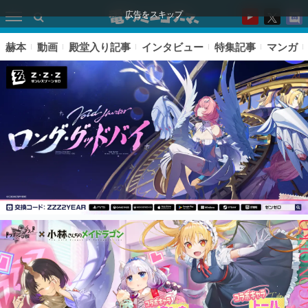
広告をスキップ
赫本
動画
殿堂入り記事
インタビュー
特集記事
マンガ
ピックアップ
電ファミのいま読まれている記事ランキング
アプリセール情報