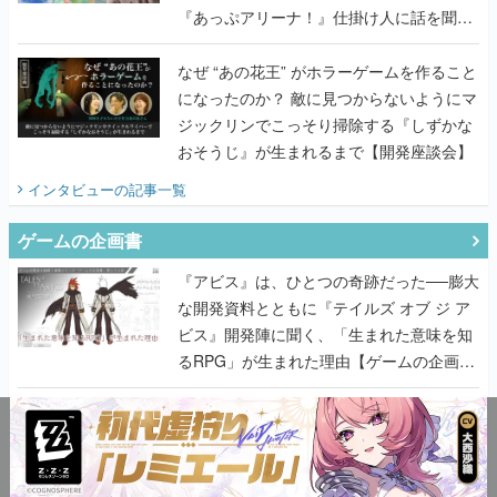
『あっぷアリーナ！』仕掛け人に話を聞い
てみた
なぜ “あの花王” がホラーゲームを作ること
になったのか？ 敵に見つからないようにマ
ジックリンでこっそり掃除する『しずかな
おそうじ』が生まれるまで【開発座談会】
インタビュー
の記事一覧
ゲームの企画書
『アビス』は、ひとつの奇跡だった──膨大
な開発資料とともに『テイルズ オブ ジ ア
ビス』開発陣に聞く、「生まれた意味を知
るRPG」が生まれた理由【ゲームの企画
書】
なにが、人を「ロマンシング」させるの
か？『ロマサガ2』当時の企画書とキャラ
設定画から迫る、河津秋敏がRPGに生み出
した「ロマン」の正体とは【ゲームの企画