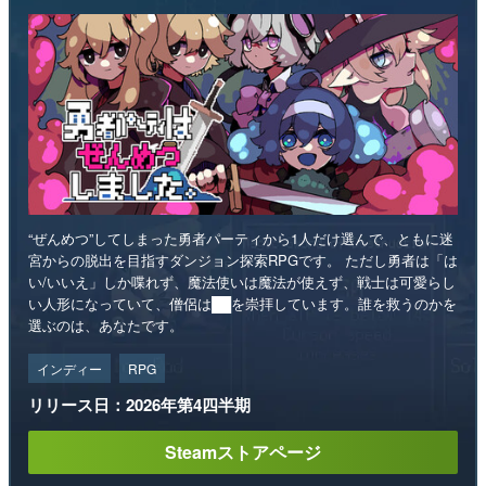
“ぜんめつ”してしまった勇者パーティから1人だけ選んで、ともに迷
宮からの脱出を目指すダンジョン探索RPGです。 ただし勇者は「は
い/いいえ」しか喋れず、魔法使いは魔法が使えず、戦士は可愛らし
い人形になっていて、僧侶は██を崇拝しています。誰を救うのかを
選ぶのは、あなたです。
インディー
RPG
リリース日：2026年第4四半期
Steamストアページ