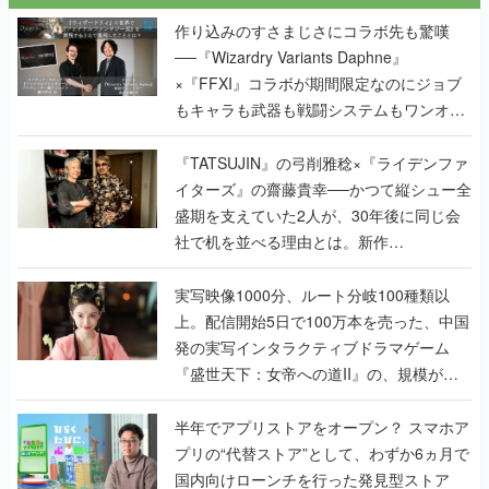
作り込みのすさまじさにコラボ先も驚嘆
──『Wizardry Variants Daphne』
×『FFXI』コラボが期間限定なのにジョブ
もキャラも武器も戦闘システムもワンオフ
で作り込まれた理由を両ディレクターに聞
く
『TATSUJIN』の弓削雅稔×『ライデンファ
イターズ』の齋藤貴幸──かつて縦シュー全
盛期を支えていた2人が、30年後に同じ会
社で机を並べる理由とは。新作
『TATSUJIN EXTREME』で初タッグを組
んだレジェンド2人に訊く開発秘話
実写映像1000分、ルート分岐100種類以
上。配信開始5日で100万本を売った、中国
発の実写インタラクティブドラマゲーム
『盛世天下：女帝への道II』の、規模が違
うこだわりをプロデューサーに聞いた
半年でアプリストアをオープン？ スマホア
プリの“代替ストア”として、わずか6ヵ月で
国内向けローンチを行った発見型ストア