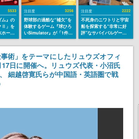
5533
3256
2222
注目度
注目度
ダム』の
野球部の過酷な“補欠”を
不死身のニワトリと宇宙
クⅡ」を
体験するゲーム『球ひろ
船を探索する“非常に好
水ホース
いSimulator』が「1件」
評”なサバイバルゲーム
始。本体
のウィッシュリストをも
『Breathedge』が無料
ーソナル
とにチェコ語に対応し
で配布中。入手できる期
公国軍の
SNSで話題に。『キング
間は8月10日まで
仕事術」をテーマにしたリュウズオフィ
式番号な
ダム・カム』開発元やチ
月17日に開催へ。リュウズ代表・小沼氏
ェコのプロ野球選手から
称賛の声
、 細越啓寛氏らが中国語・英語圏で戦
う