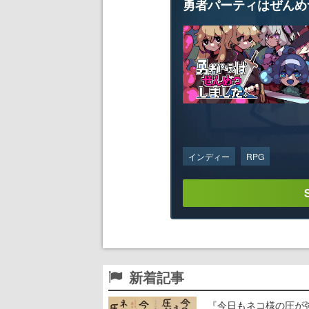
勇者パーティはぜんめ
インディー
RPG
新着記事
『今日もネコ様の圧が