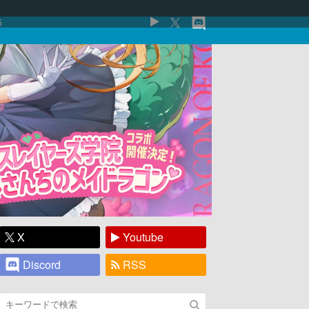
5
X
Youtube
Discord
RSS