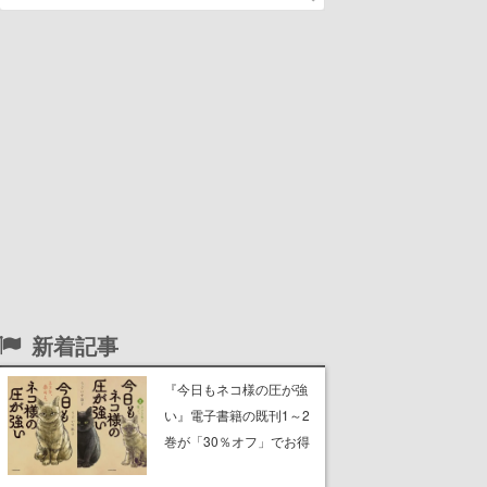
新着記事
『今日もネコ様の圧が強
い』電子書籍の既刊1～2
巻が「30％オフ」でお得
に。ジト目でツンツンし