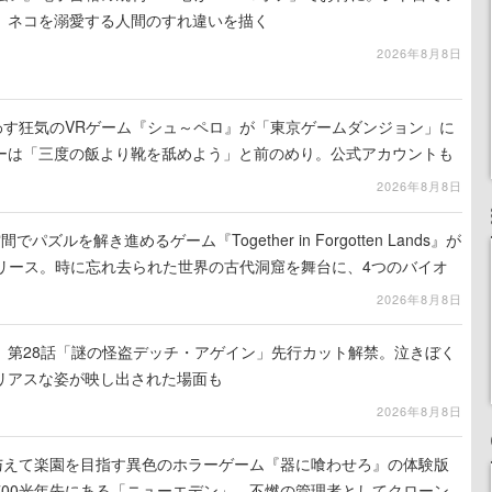
、ネコを溺愛する人間のすれ違いを描く
2026年8月8日
わす狂気のVRゲーム『シュ～ペロ』が「東京ゲームダンジョン」に
ーは「三度の飯より靴を舐めよう」と前のめり。公式アカウントも
リースに向けて開発中
2026年8月8日
ズルを解き進めるゲーム『Together in Forgotten Lands』が
でリリース。時に忘れ去られた世界の古代洞窟を舞台に、4つのバイオ
出を目指す
2026年8月8日
』第28話「謎の怪盗デッチ・アゲイン」先行カット解禁。泣きぼく
リアスな姿が映し出された場面も
2026年8月8日
を与えて楽園を目指す異色のホラーゲーム『器に喰わせろ』の体験版
700光年先にある「ニューエデン」、不燃の管理者としてクローン