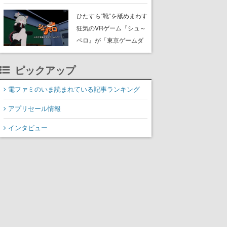
たネコたちと、ネコを溺
愛する人間のすれ違いを
ひたすら“靴”を舐めまわす
描く
狂気のVRゲーム『シュ～
ペロ』が「東京ゲームダ
ンジョン」に展示中。キ
ャッチコピーは「三度の
ピックアップ
飯より靴を舐めよう」と
前のめり。公式アカウン
電ファミのいま読まれている記事ランキング
トも開設され、2026年リ
アプリセール情報
リースに向けて開発中
インタビュー