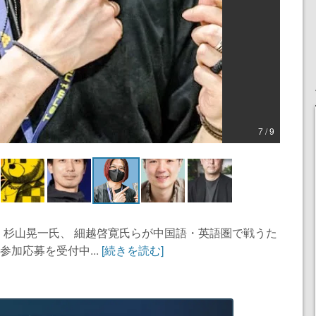
7 / 9
、杉山晃一氏、 細越啓寛氏らが中国語・英語圏で戦うた
参加応募を受付中...
[続きを読む]