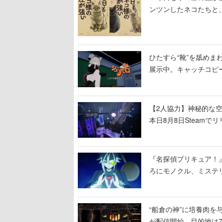
ンツンしたネコたちと
ひたすら“靴”を舐めま
展示中。キャッチコピ
開設され、2026年リ
【2人協力】神秘的な空間でパ
本日8月8日Steam
ームを探索しながら脱
『名探偵プリキュア！
ろにモノクル、ミステ
“船倉の神”に培養肉
が配信開始。目的地は