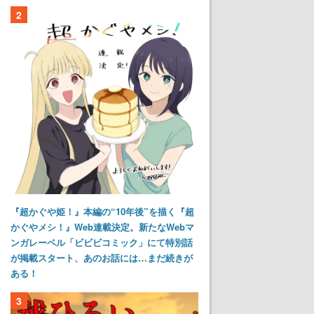
2
『超かぐや姫！』本編の“10年後”を描く『超
かぐやメシ！』Web連載決定。新たなWebマ
ンガレーベル「ビビビコミック」にて特別話
が掲載スタート、あのお話には…まだ続きが
ある！
3