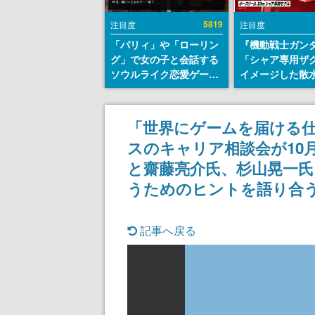
5819
注目度
注目度
「パリィ」や「ローリン
『機動戦士ガン
グ」で女の子と会話する
「シャア専用ザ
ソウルライク恋愛ゲーム
イメージした散
『小早川さんはソウルラ
リールが予約開
イク』無料公開。返事に
にはシャアのパ
失敗すると「YOU
マークやジオン
「世界にゲームを届ける
DIED」
エンブレム、型
スのキャリア相談会が10
どを配置
と齋藤亮介氏、杉山晃一氏
うためのヒントを語り合
記事へ戻る