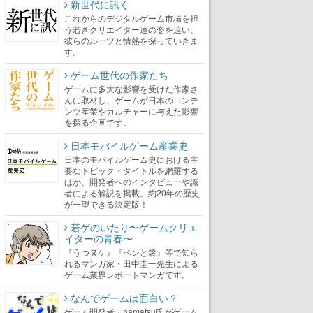
新世代に訊く
これからのデジタルゲーム市場を担
う若きクリエイター達の姿を追い、
彼らのルーツと情熱を探っていきま
す。
ゲーム世代の作家たち
ゲームに多大な影響を受けた作家さ
んに取材し、ゲームが日本のコンテ
ンツ産業やカルチャーに与えた影響
を探る企画です。
日本モバイルゲーム産業史
日本のモバイルゲーム史における主
要なトピック・タイトルを網羅する
ほか、開発者へのインタビューや識
者による解説を掲載。約20年の歴史
が一望できる決定版！
若ゲのいたり〜ゲームクリエ
イターの青春〜
『うつヌケ』『ペンと箸』等で知ら
れるマンガ家・田中圭一先生による
ゲーム業界レポートマンガです。
なんでゲームは面白い？
ゲーム開発者・hamatsu氏がゲーム