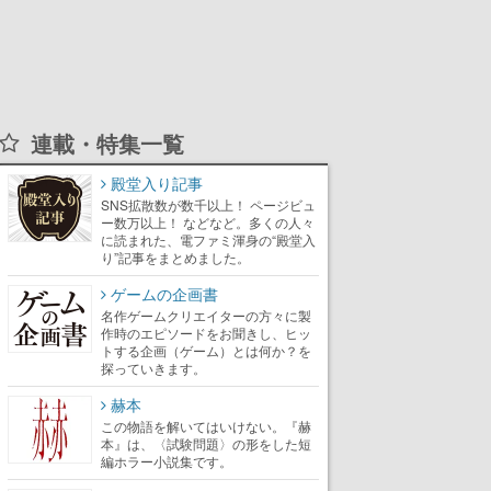
連載・特集一覧
殿堂入り記事
SNS拡散数が数千以上！ ページビュ
ー数万以上！ などなど。多くの人々
に読まれた、電ファミ渾身の“殿堂入
り”記事をまとめました。
ゲームの企画書
名作ゲームクリエイターの方々に製
作時のエピソードをお聞きし、ヒッ
トする企画（ゲーム）とは何か？を
探っていきます。
赫本
この物語を解いてはいけない。『赫
本』は、〈試験問題〉の形をした短
編ホラー小説集です。