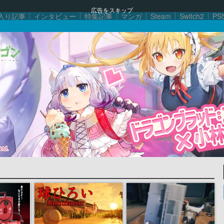
広告をスキップ
入り記事
インタビュー
特集記事
マンガ
Steam
Switch2
PS