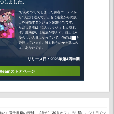
つしました。
“ぜんめつ”してしまった勇者パーティか
ら1人だけ選んで、ともに迷宮からの脱
出を目指すダンジョン探索RPGです。
ただし勇者は「はい/いいえ」しか喋れ
ず、魔法使いは魔法が使えず、戦士は可
愛らしい人形になっていて、僧侶は██を
崇拝しています。誰を救うのかを選ぶの
は、あなたです。
リリース日：2026年第4四半期
Steamストアページ
強い』電子書籍の既刊1～2巻が「30％オフ」でお得に。ジト目でツ