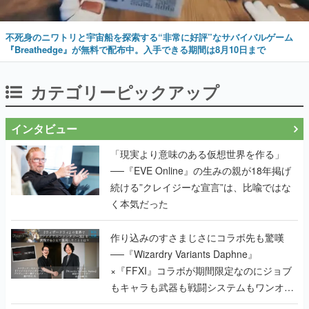
不死身のニワトリと宇宙船を探索する“非常に好評”なサバイバルゲーム
『Breathedge』が無料で配布中。入手できる期間は8月10日まで
カテゴリーピックアップ
インタビュー
「現実より意味のある仮想世界を作る」
──『EVE Online』の生みの親が18年掲げ
続ける”クレイジーな宣言”は、比喩ではな
く本気だった
作り込みのすさまじさにコラボ先も驚嘆
──『Wizardry Variants Daphne』
×『FFXI』コラボが期間限定なのにジョブ
もキャラも武器も戦闘システムもワンオフ
で作り込まれた理由を両ディレクターに聞