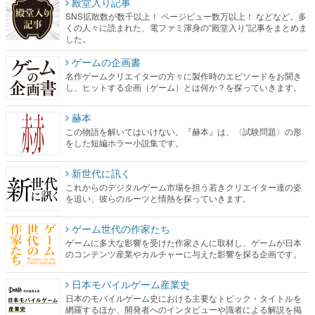
殿堂入り記事
SNS拡散数が数千以上！ ページビュー数万以上！ などなど。多
くの人々に読まれた、電ファミ渾身の“殿堂入り”記事をまとめま
した。
ゲームの企画書
名作ゲームクリエイターの方々に製作時のエピソードをお聞き
し、ヒットする企画（ゲーム）とは何か？を探っていきます。
赫本
この物語を解いてはいけない。『赫本』は、〈試験問題〉の形
をした短編ホラー小説集です。
新世代に訊く
これからのデジタルゲーム市場を担う若きクリエイター達の姿
を追い、彼らのルーツと情熱を探っていきます。
ゲーム世代の作家たち
ゲームに多大な影響を受けた作家さんに取材し、ゲームが日本
のコンテンツ産業やカルチャーに与えた影響を探る企画です。
日本モバイルゲーム産業史
日本のモバイルゲーム史における主要なトピック・タイトルを
網羅するほか、開発者へのインタビューや識者による解説を掲