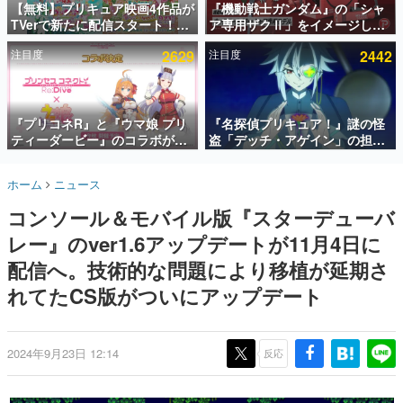
【無料】プリキュア映画4作品が
『機動戦士ガンダム』の「シャ
TVerで新たに配信スタート！な
ア専用ザクⅡ」をイメージした
インタビュー
んと2018年～2024年の映画ほぼ
散水ホースリールが予約開始。
注目度
2629
注目度
2442
すべてが見放題に、ぶっちゃけ
本体にはシャアのパーソナルマ
連載・特集一覧
ありえないラインナップ
ークやジオン公国軍のエンブレ
ム、型式番号などを配置
殿堂入り記事
SNS拡散数が数千以上！ ページビュー数万以上！ などな
『プリコネR』と『ウマ娘 プリ
『名探偵プリキュア！』謎の怪
ど。多くの人々に読まれた、電ファミ渾身の“殿堂入り”記
ティーダービー』のコラボが決
盗「デッチ・アゲイン」の担当
事をまとめました。
定！“最大170連無料”の8.5周年
キャストは天﨑滉平さんと判
キャンペーンなども発表
明。『Re:ゼロから始める異世
ゲームの企画書
ホーム
ニュース
界生活』オットー役、『ヒプノ
名作ゲームクリエイターの方々に製作時のエピソードをお
聞きし、ヒットする企画（ゲーム）とは何か？を探ってい
シスマイク』山田三郎役など
コンソール＆モバイル版『スターデューバ
きます。
レー』のver1.6アップデートが11月4日に
赫本
この物語を解いてはいけない。『赫本』は、〈試験問題〉
配信へ。技術的な問題により移植が延期さ
の形をした短編ホラー小説集です。
れてたCS版がついにアップデート
新世代に訊く
これからのデジタルゲーム市場を担う若きクリエイター達
の姿を追い、彼らのルーツと情熱を探っていきます。
2024年9月23日 12:14
反応
ゲーム世代の作家たち
ゲームに多大な影響を受けた作家さんに取材し、ゲームが