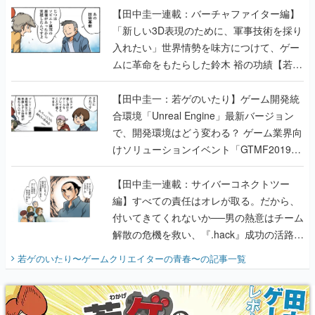
【田中圭一連載：バーチャファイター編】
「新しい3D表現のために、軍事技術を採り
入れたい」世界情勢を味方につけて、ゲー
ムに革命をもたらした鈴木 裕の功績【若ゲ
のいたり】
【田中圭一：若ゲのいたり】ゲーム開発統
合環境「Unreal Engine」最新バージョン
で、開発環境はどう変わる？ ゲーム業界向
けソリューションイベント「GTMF2019」
に行って、より理解を深めよう【PR】
【田中圭一連載：サイバーコネクトツー
編】すべての責任はオレが取る。だから、
付いてきてくれないか──男の熱意はチーム
解散の危機を救い、『.hack』成功の活路を
開く。業界の快男児・松山 洋に流れる血は
若ゲのいたり〜ゲームクリエイターの青春〜
の記事一覧
『少年ジャンプ』色だった【若ゲのいた
り】