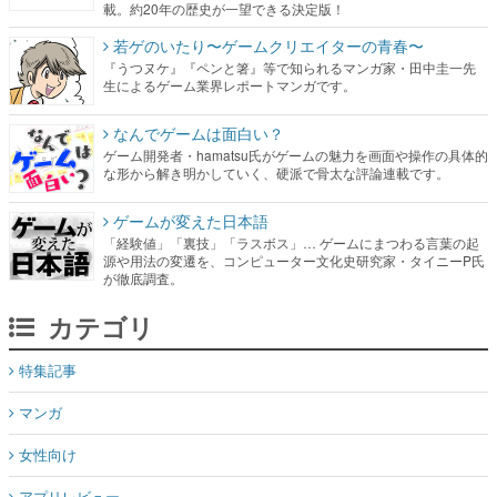
載。約20年の歴史が一望できる決定版！
若ゲのいたり〜ゲームクリエイターの青春〜
『うつヌケ』『ペンと箸』等で知られるマンガ家・田中圭一先
生によるゲーム業界レポートマンガです。
なんでゲームは面白い？
ゲーム開発者・hamatsu氏がゲームの魅力を画面や操作の具体的
な形から解き明かしていく、硬派で骨太な評論連載です。
ゲームが変えた日本語
「経験値」「裏技」「ラスボス」… ゲームにまつわる言葉の起
源や用法の変遷を、コンピューター文化史研究家・タイニーP氏
が徹底調査。
カテゴリ
特集記事
マンガ
女性向け
アプリレビュー