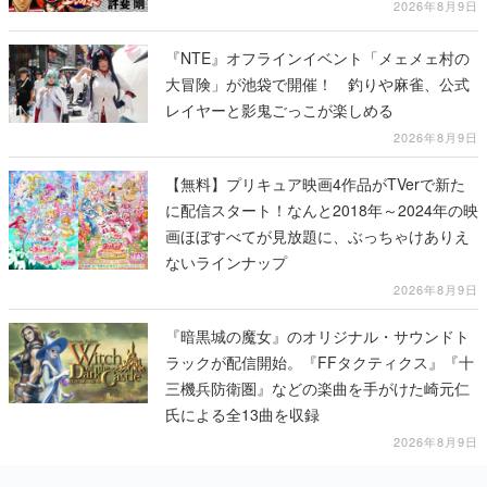
2026年8月9日
『NTE』オフラインイベント「メェメェ村の
大冒険」が池袋で開催！ 釣りや麻雀、公式
レイヤーと影鬼ごっこが楽しめる
2026年8月9日
【無料】プリキュア映画4作品がTVerで新た
に配信スタート！なんと2018年～2024年の映
画ほぼすべてが見放題に、ぶっちゃけありえ
ないラインナップ
2026年8月9日
『暗黒城の魔女』のオリジナル・サウンドト
ラックが配信開始。『FFタクティクス』『十
三機兵防衛圏』などの楽曲を手がけた崎元仁
氏による全13曲を収録
2026年8月9日