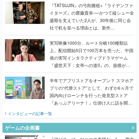
く
『TATSUJIN』の弓削雅稔×『ライデンファ
イターズ』の齋藤貴幸──かつて縦シュー全
盛期を支えていた2人が、30年後に同じ会
社で机を並べる理由とは。新作
『TATSUJIN EXTREME』で初タッグを組
んだレジェンド2人に訊く開発秘話
実写映像1000分、ルート分岐100種類以
上。配信開始5日で100万本を売った、中国
発の実写インタラクティブドラマゲーム
『盛世天下：女帝への道II』の、規模が違
うこだわりをプロデューサーに聞いた
半年でアプリストアをオープン？ スマホア
プリの“代替ストア”として、わずか6ヵ月で
国内向けローンチを行った発見型ストア
『あっぷアリーナ！』仕掛け人に話を聞い
てみた
インタビュー
の記事一覧
ゲームの企画書
『アビス』は、ひとつの奇跡だった──膨大