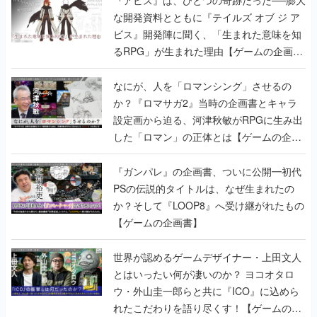
な開発資料とともに『テイルズ オブ ジ ア
ビス』開発陣に聞く、「生まれた意味を知
るRPG」が生まれた理由【ゲームの企画
書】
なにが、人を「ロマンシング」させるの
か？『ロマサガ2』当時の企画書とキャラ
設定画から迫る、河津秋敏がRPGに生み出
した「ロマン」の正体とは【ゲームの企画
書】
『ガンパレ』の企画書、ついに公開━初代
PSの伝説的タイトルは、なぜ生まれたの
か？そして『LOOP8』へ受け継がれたもの
【ゲームの企画書】
世界が認めるゲームデザイナー・上田文人
とはいったい何が凄いのか？ ヨコオタロ
ウ・外山圭一郎らと共に『ICO』に込めら
れたこだわりを語り尽くす！【ゲームの企