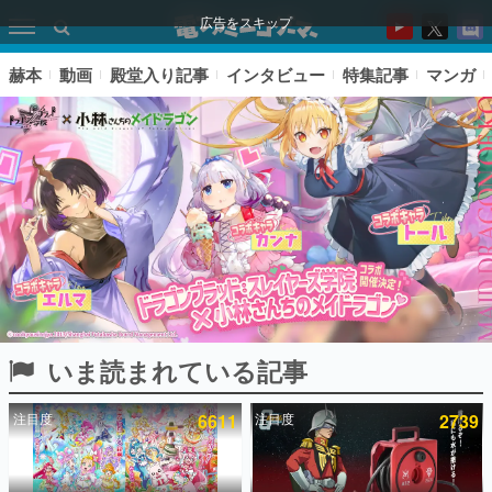
広告をスキップ
赫本
動画
殿堂入り記事
インタビュー
特集記事
マンガ
いま読まれている記事
ピックアップ
注目度
6611
注目度
2739
電ファミのいま読まれている記事ランキング
アプリセール情報