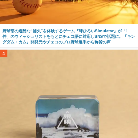
野球部の過酷な“補欠”を体験するゲーム『球ひろいSimulator』が「1
件」のウィッシュリストをもとにチェコ語に対応しSNSで話題に。『キン
グダム・カム』開発元やチェコのプロ野球選手から称賛の声
4