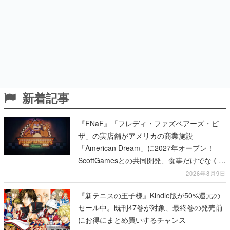
新着記事
『FNaF』「フレディ・ファズベアーズ・ピ
ザ」の実店舗がアメリカの商業施設
「American Dream」に2027年オープン！
ScottGamesとの共同開発、食事だけでなくス
テージショーや没入型のホラー体験も楽しめ
2026年8月9日
る
『新テニスの王子様』Kindle版が50%還元の
セール中。既刊47巻が対象、最終巻の発売前
にお得にまとめ買いするチャンス