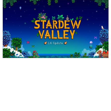
日本のコンテンツ産業やカルチャーに与えた影響を探る企
画です。
日本モバイルゲーム産業史
日本のモバイルゲーム史における主要なトピック・タイト
ルを網羅するほか、開発者へのインタビューや識者による
解説を掲載。約20年の歴史が一望できる決定版！
若ゲのいたり〜ゲームクリエイターの青春〜
『うつヌケ』『ペンと箸』等で知られるマンガ家・田中圭
一先生によるゲーム業界レポートマンガです。
なんでゲームは面白い？
ゲーム開発者・hamatsu氏がゲームの魅力を画面や操作の
具体的な形から解き明かしていく、硬派で骨太な評論連載
です。
ゲームが変えた日本語
「経験値」「裏技」「ラスボス」… ゲームにまつわる言葉
の起源や用法の変遷を、コンピューター文化史研究家・タ
イニーP氏が徹底調査。
カテゴリ
特集記事