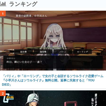
ランキング
1
「パリィ」や「ローリング」で女の子と会話するソウルライク恋愛ゲーム
『小早川さんはソウルライク』無料公開。返事に失敗すると「YOU
DIED」
2