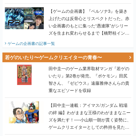
画書】
【ゲームの企画書】『ペルソナ3』を築き
上げたのは反骨心とリスペクトだった。赤
い企画書のもとに集った“愚連隊”がシリー
ズを生まれ変わらせるまで【橋野桂インタ
ビュー】
ゲームの企画書
の記事一覧
若ゲのいたり〜ゲームクリエイターの青春〜
田中圭一のゲーム業界取材マンガ『若ゲの
いたり』第2巻が発売。『ポケモン』田尻
智さん、『ゼビウス』遠藤雅伸さんらの貴
重なエピソードを収録
【田中圭一連載：アイマス/ガンダム 戦場
の絆 編】わがままな王様のわがままなニー
ズを満たす！──小山順一朗が貫く姿勢に、
ゲームクリエイターとしての矜持を見た
【若ゲのいたり最終回】