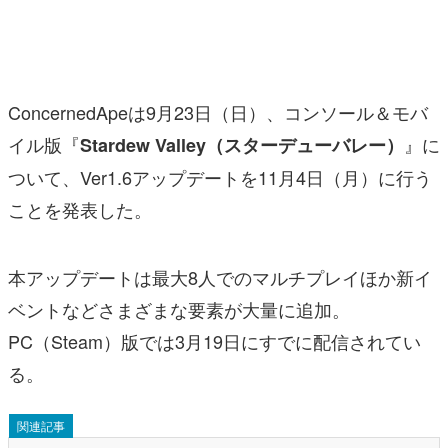
マンガ
女性向け
ConcernedApeは9月23日（日）、コンソール＆モバ
アプリレビュー
イル版『
』に
Stardew Valley（スターデューバレー）
その他
ついて、Ver1.6アップデートを11月4日（月）に行う
電ファミニコゲーマーとは？
ことを発表した。
運営：株式会社マレ
本アップデートは最大8人でのマルチプレイほか新イ
ベントなどさまざまな要素が大量に追加。
PC（Steam）版では3月19日にすでに配信されてい
る。
関連記事