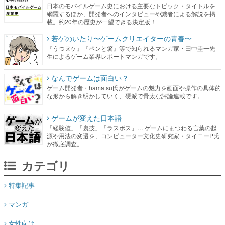
若ゲのいたり〜ゲームクリエイターの青春〜
『うつヌケ』『ペンと箸』等で知られるマンガ家・田中圭一先
生によるゲーム業界レポートマンガです。
なんでゲームは面白い？
ゲーム開発者・hamatsu氏がゲームの魅力を画面や操作の具体的
な形から解き明かしていく、硬派で骨太な評論連載です。
ゲームが変えた日本語
「経験値」「裏技」「ラスボス」… ゲームにまつわる言葉の起
源や用法の変遷を、コンピューター文化史研究家・タイニーP氏
が徹底調査。
カテゴリ
特集記事
マンガ
女性向け
アプリレビュー