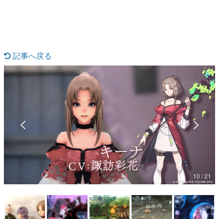
マンガ
記事へ戻る
女性向け
アプリレビュー
その他
電ファミニコゲーマーとは？
運営：株式会社マレ
10 / 21