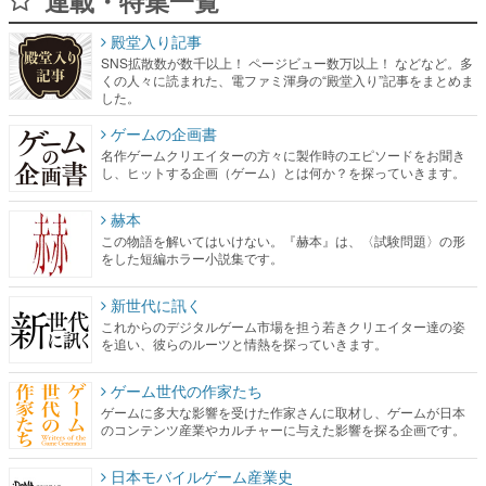
した。
ゲームの企画書
名作ゲームクリエイターの方々に製作時のエピソードをお聞き
し、ヒットする企画（ゲーム）とは何か？を探っていきます。
赫本
この物語を解いてはいけない。『赫本』は、〈試験問題〉の形
をした短編ホラー小説集です。
新世代に訊く
これからのデジタルゲーム市場を担う若きクリエイター達の姿
を追い、彼らのルーツと情熱を探っていきます。
ゲーム世代の作家たち
ゲームに多大な影響を受けた作家さんに取材し、ゲームが日本
のコンテンツ産業やカルチャーに与えた影響を探る企画です。
日本モバイルゲーム産業史
日本のモバイルゲーム史における主要なトピック・タイトルを
網羅するほか、開発者へのインタビューや識者による解説を掲
載。約20年の歴史が一望できる決定版！