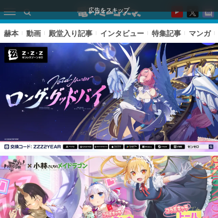
広告をスキップ
赫本
動画
殿堂入り記事
インタビュー
特集記事
マンガ
ピックアップ
電ファミのいま読まれている記事ランキング
アプリセール情報