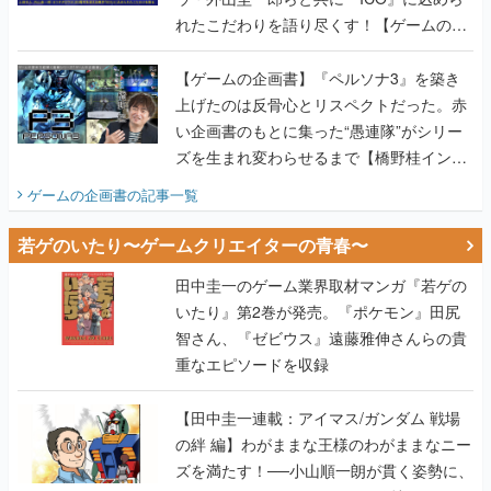
上げたのは反骨心とリスペクトだった。赤
い企画書のもとに集った“愚連隊”がシリー
ズを生まれ変わらせるまで【橋野桂インタ
ビュー】
ゲームの企画書
の記事一覧
若ゲのいたり〜ゲームクリエイターの青春〜
田中圭一のゲーム業界取材マンガ『若ゲの
いたり』第2巻が発売。『ポケモン』田尻
智さん、『ゼビウス』遠藤雅伸さんらの貴
重なエピソードを収録
【田中圭一連載：アイマス/ガンダム 戦場
の絆 編】わがままな王様のわがままなニー
ズを満たす！──小山順一朗が貫く姿勢に、
ゲームクリエイターとしての矜持を見た
【若ゲのいたり最終回】
【田中圭一連載：バーチャファイター編】