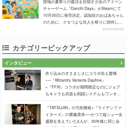
のために、クセつよな住人を祭りに招待して
いく
2026年8月6日
カテゴリーピックアップ
インタビュー
作り込みのすさまじさにコラボ先も驚嘆
──『Wizardry Variants Daphne』
×『FFXI』コラボが期間限定なのにジョブ
もキャラも武器も戦闘システムもワンオフ
で作り込まれた理由を両ディレクターに聞
く
『TATSUJIN』の弓削雅稔×『ライデンファ
イターズ』の齋藤貴幸──かつて縦シュー全
盛期を支えていた2人が、30年後に同じ会
社で机を並べる理由とは。新作
『TATSUJIN EXTREME』で初タッグを組
んだレジェンド2人に訊く開発秘話
実写映像1000分、ルート分岐100種類以