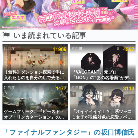
インタビュー
連載・特集一覧
いま読まれている記事
殿堂入り記事
SNS拡散数が数千以上！ ページビュー数万以上！ などな
ど。多くの人々に読まれた、電ファミ渾身の“殿堂入り”記
注目度
11968
注目度
4587
事をまとめました。
ゲームの企画書
名作ゲームクリエイターの方々に製作時のエピソードをお
聞きし、ヒットする企画（ゲーム）とは何か？を探ってい
【無料】ダンジョン探索で手に
『VALORANT』元プロ
きます。
入れたものを自分の店で売るゲ
「GON」の“あの名場面”がデザ
ーム『Moonlighter』がSteam
インされた新作グッズが本日8月
赫本
注目度
4477
注目度
3113
にて無料配布中！続編
5日より期間限定で発売。Tシャ
この物語を解いてはいけない。『赫本』は、〈試験問題〉
『Moonlighter 2』の9月2日正
ツやコインケース、アクキーな
の形をした短編ホラー小説集です。
式リリースを記念したキャンペ
どが全品受注生産で登場、過去
ーン
に発売したグッズの再販も
新世代に訊く
ゲームフリーク、『ビースト・
「オイイイイイ！？」系ツッコ
これからのデジタルゲーム市場を担う若きクリエイター達
オブ・リンカネーション』の継
ミ女子が攻略対象の恋愛ノベル
の姿を追い、彼らのルーツと情熱を探っていきます。
続的なアプデ方針を表明。ユー
ゲーム『美術部カノジョ』
ザーからの意見を真摯に受け止
Steamストアページが公開。
「ファイナルファンタジー」の坂口博信氏
ゲーム世代の作家たち
めて対応へ。修正パッチは約1週
「お前らーそろそろ自重しろ
ゲームに多大な影響を受けた作家さんに取材し、ゲームが