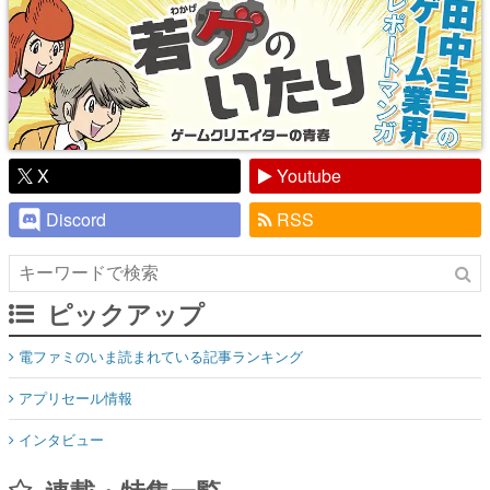
X
Youtube
Discord
RSS
ピックアップ
電ファミのいま読まれている記事ランキング
アプリセール情報
インタビュー
連載・特集一覧
殿堂入り記事
SNS拡散数が数千以上！ ページビュー数万以上！ などなど。多
くの人々に読まれた、電ファミ渾身の“殿堂入り”記事をまとめま