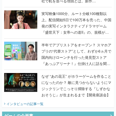
上。配信開始5日で100万本を売った、中国
発の実写インタラクティブドラマゲーム
『盛世天下：女帝への道II』の、規模が違
うこだわりをプロデューサーに聞いた
半年でアプリストアをオープン？ スマホア
プリの“代替ストア”として、わずか6ヵ月で
国内向けローンチを行った発見型ストア
『あっぷアリーナ！』仕掛け人に話を聞い
てみた
なぜ “あの花王” がホラーゲームを作ること
になったのか？ 敵に見つからないようにマ
ジックリンでこっそり掃除する『しずかな
おそうじ』が生まれるまで【開発座談会】
インタビュー
の記事一覧
ゲームの企画書
『アビス』は、ひとつの奇跡だった──膨大
な開発資料とともに『テイルズ オブ ジ ア