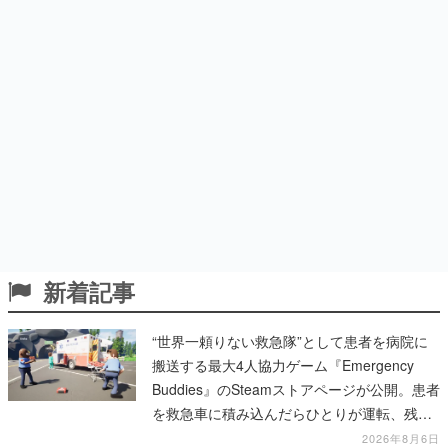
新着記事
“世界一頼りない救急隊”として患者を病院に
搬送する最大4人協力ゲーム『Emergency
Buddies』のSteamストアページが公開。患者
を救急車に積み込んだらひとりが運転、残り
のクルーは後部で患者の命を繋げ
2026年8月6日
“ラッコ”になって自然界をのびのび冒険する
ゲーム『Otterly Lost』が超かわいい。水中や