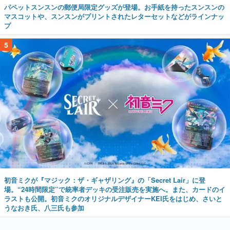
5
初音ミクが『マジック：ザ・ギャザリング』の「Secret Lair」に登
場。“24時間限定”で統率者デッキの受注販売を実施へ。また、カードのイ
ラストも公開。初音ミクのオリジナルデザイナーKEI氏をはじめ、さいと
うなおき氏、八三氏も参加