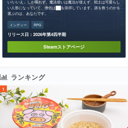
インディー
RPG
リリース日：2026年第4四半期
Steamストアページ
ランキング
1