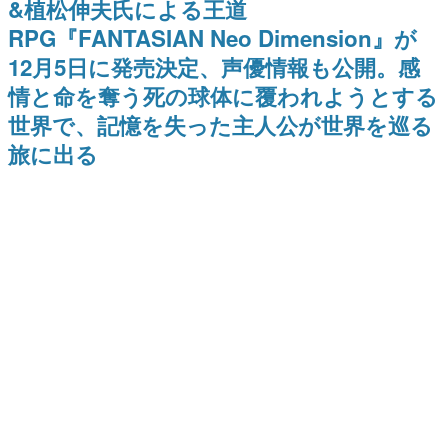
&植松伸夫氏による王道
間以内に配信される予定
ー？＾＾」暗黒微笑の夢女子
日本のコンテンツ産業やカルチャーに与えた影響を探る企
や、萌え声不思議ちゃん女子と
RPG『FANTASIAN Neo Dimension』が
画です。
青春を謳歌
12月5日に発売決定、声優情報も公開。感
日本モバイルゲーム産業史
日本のモバイルゲーム史における主要なトピック・タイト
情と命を奪う死の球体に覆われようとする
ルを網羅するほか、開発者へのインタビューや識者による
解説を掲載。約20年の歴史が一望できる決定版！
世界で、記憶を失った主人公が世界を巡る
若ゲのいたり〜ゲームクリエイターの青春〜
旅に出る
『うつヌケ』『ペンと箸』等で知られるマンガ家・田中圭
一先生によるゲーム業界レポートマンガです。
なんでゲームは面白い？
ゲーム開発者・hamatsu氏がゲームの魅力を画面や操作の
具体的な形から解き明かしていく、硬派で骨太な評論連載
です。
ゲームが変えた日本語
「経験値」「裏技」「ラスボス」… ゲームにまつわる言葉
の起源や用法の変遷を、コンピューター文化史研究家・タ
イニーP氏が徹底調査。
カテゴリ
特集記事