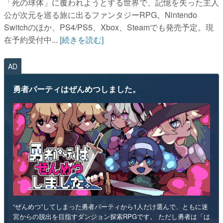
在予約受付中...
[続きを読む]
AD
勇者パーティはぜんめつしました。
“ぜんめつ”してしまった勇者パーティから1人だけ選んで、ともに迷
宮からの脱出を目指すダンジョン探索RPGです。 ただし勇者は「は
い/いいえ」しか喋れず、魔法使いは魔法が使えず、戦士は可愛らし
い人形になっていて、僧侶は██を崇拝しています。誰を救うのかを
選ぶのは、あなたです。