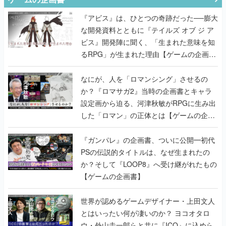
ビス』開発陣に聞く、「生まれた意味を知
るRPG」が生まれた理由【ゲームの企画
書】
なにが、人を「ロマンシング」させるの
か？『ロマサガ2』当時の企画書とキャラ
設定画から迫る、河津秋敏がRPGに生み出
した「ロマン」の正体とは【ゲームの企画
書】
『ガンパレ』の企画書、ついに公開━初代
PSの伝説的タイトルは、なぜ生まれたの
か？そして『LOOP8』へ受け継がれたもの
【ゲームの企画書】
世界が認めるゲームデザイナー・上田文人
とはいったい何が凄いのか？ ヨコオタロ
ウ・外山圭一郎らと共に『ICO』に込めら
れたこだわりを語り尽くす！【ゲームの企
画書】
【ゲームの企画書】『ペルソナ3』を築き