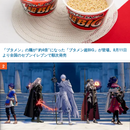
「ブタメン」の麺が“約4倍”になった「ブタメン超BIG」が登場。8月11日
より全国のセブンイレブンで順次発売
2
『ファイアーエムブレム 万紫千紅』“真の主人公”がお披露目。4人の主人
公が活躍した時代から5年後、彼らが「この世に存在しない」状況で魔