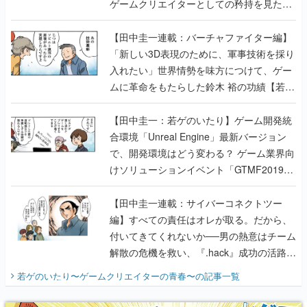
「新しい3D表現のために、軍事技術を採り
入れたい」世界情勢を味方につけて、ゲー
ムに革命をもたらした鈴木 裕の功績【若ゲ
のいたり】
【田中圭一：若ゲのいたり】ゲーム開発統
合環境「Unreal Engine」最新バージョン
で、開発環境はどう変わる？ ゲーム業界向
けソリューションイベント「GTMF2019」
に行って、より理解を深めよう【PR】
【田中圭一連載：サイバーコネクトツー
編】すべての責任はオレが取る。だから、
付いてきてくれないか──男の熱意はチーム
解散の危機を救い、『.hack』成功の活路を
開く。業界の快男児・松山 洋に流れる血は
若ゲのいたり〜ゲームクリエイターの青春〜
の記事一覧
『少年ジャンプ』色だった【若ゲのいた
り】