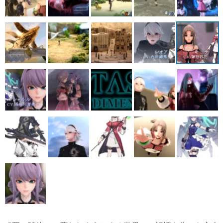
「死の球体」に覆われようとする世界で、記憶を失った主人
公が次元を巡る旅に出るファンタジーRPG。Nintendo
Switchのほか、PS4/PS5、Xbox、Steamでも発売予定。現