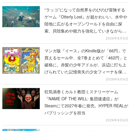
陸地に広がるオープンワールドを自由に探
索、貝殻集めや能力を強化していきながら、
動物たちの依頼を達成していく
2026年8月6日
マンガ版『イース』のKindle版が「66円」で
買えるセール中、全7巻まとめて「462円」と
破格に。赤髪の少年アドルが、浜辺に打ち上
げられていた記憶喪失の少女フィーナを保護
する場面から冒険がはじまる
2026年8月6日
狂気渦巻くカルト教団ミステリーゲーム
『NAME OF THE WILL: 集団後遺症』が
Steamにて2027年春に発売。HYPER REALが
パブリッシングを担当
2026年8月6日
団地の夏祭りの復活を目指す少女のアドベン
チャーゲーム『Danchi Days』がSteamにて
10月30日に発売決定。認知症のおばあちゃん