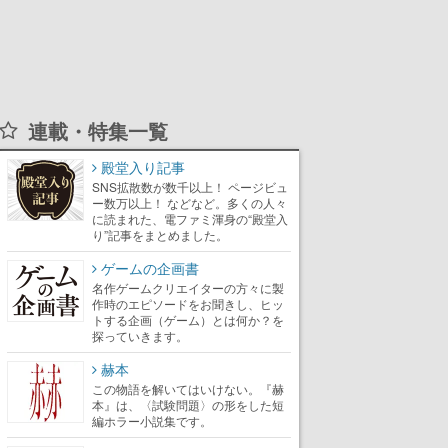
連載・特集一覧
殿堂入り記事
SNS拡散数が数千以上！ ページビュ
ー数万以上！ などなど。多くの人々
に読まれた、電ファミ渾身の“殿堂入
り”記事をまとめました。
ゲームの企画書
名作ゲームクリエイターの方々に製
作時のエピソードをお聞きし、ヒッ
トする企画（ゲーム）とは何か？を
探っていきます。
赫本
この物語を解いてはいけない。『赫
本』は、〈試験問題〉の形をした短
編ホラー小説集です。