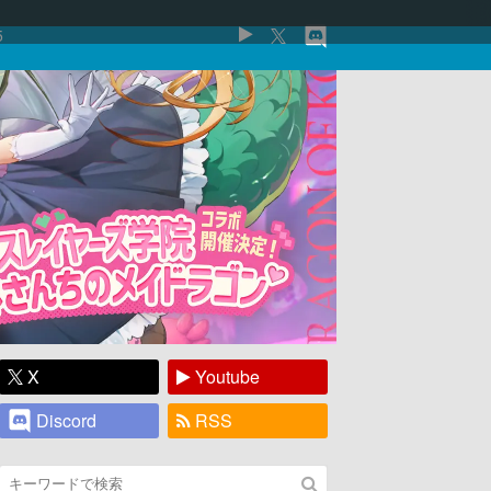
5
X
Youtube
Discord
RSS