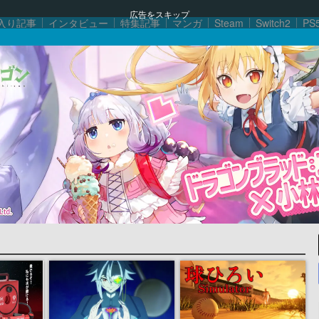
広告をスキップ
入り記事
インタビュー
特集記事
マンガ
Steam
Switch2
PS