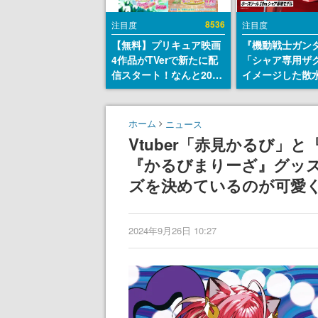
8536
注目度
注目度
【無料】プリキュア映画
『機動戦士ガン
4作品がTVerで新たに配
「シャア専用ザ
信スタート！なんと2018
イメージした散
年～2024年の映画ほぼす
リールが予約開
べてが見放題に、ぶっち
にはシャアのパ
ゃけありえないラインナ
マークやジオン
ホーム
ニュース
ップ
エンブレム、型
Vtuber「赤見かるび」
どを配置
『かるびまりーざ』グッ
ズを決めているのが可愛
2024年9月26日 10:27